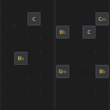
C
C
m
B
C
b
B
b
G
B
m
b