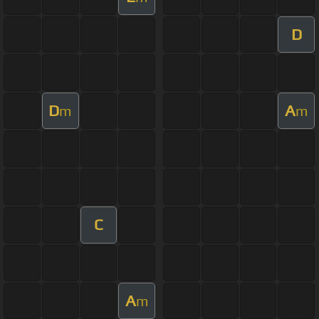
D
D
A
m
m
C
A
m