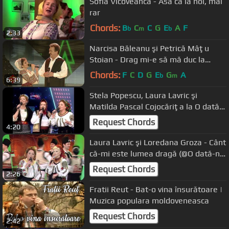
Sofia Vicoveanca - Asa ca la noi, mai
rar
Chords:
B
C
C
G
E
A
F
b
m
b
2:33
Narcisa Băleanu şi Petrică Mâţu
Stoian - Drag mi-e să mă duc la
munte (#VedetaPopulară)
Chords:
F
C
D
G
E
G
A
b
m
6:39
Stela Popescu, Laura Lavric şi
Matilda Pascal Cojocăriţa la O dată-
n viaţă
Request Chords
4:20
Laura Lavric şi Loredana Groza - Cânt
că-mi este lumea dragă (@O dată-n
viaţă)
Request Chords
2:26
Fratii Reut - Bat-o vina însurătoare |
Muzica populara moldoveneasca
Request Chords
2:42