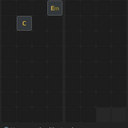
E
m
C