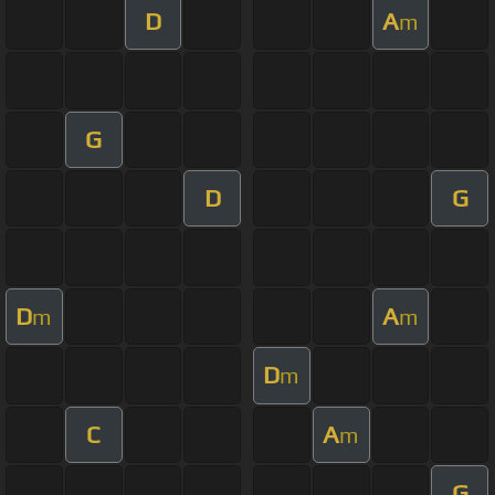
D
A
m
G
D
G
D
A
m
m
D
m
C
A
m
G