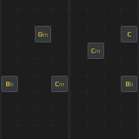
G
C
m
C
m
B
C
B
b
m
b