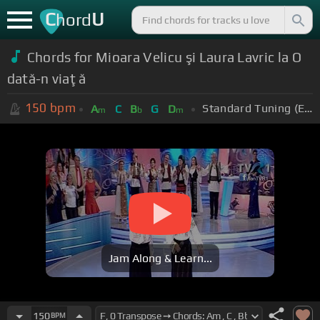
C
U
hord
Chords for Mioara Velicu şi Laura Lavric la O
dată-n viaţă
150
bpm
Standard Tuning (EADGBE)
A
C
B
G
D
m
b
m
Jam Along & Learn...
150
BPM