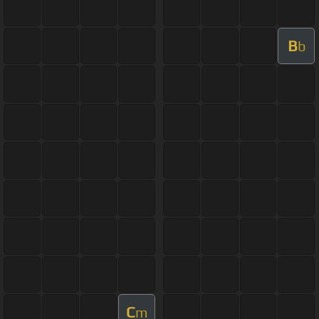
B
b
C
m