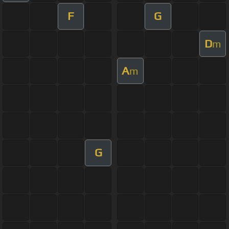
F
G
D
m
A
m
G