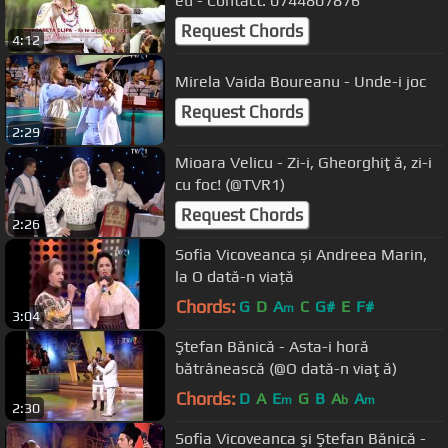
eu - Contact: 0744807876
Request Chords
4:12
Mirela Vaida Boureanu - Unde-i joc
Request Chords
2:29
Mioara Velicu - Zi-i, Gheorghiţă, zi-i
cu foc! (@TVR1)
Request Chords
2:26
Sofia Vicoveanca și Andreea Marin,
la O dată-n viață
Chords:
G
D
A
C
G#
E
F#
m
3:04
Ştefan Bănică - Asta-i horă
bătrânească (@O dată-n viaţă)
Chords:
D
A
E
G
B
A
A
m
b
m
2:30
Sofia Vicoveanca şi Ştefan Bănică -