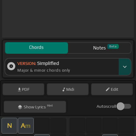
Chords
Beta
Notes
Simplified
VERSION:
Major & minor chords only
PDF
Midi
Edit
Hint
Autoscroll
Show
Lyrics
N
A
m