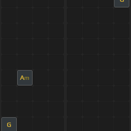
A
m
G