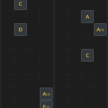
C
A
D
A
m
C
A
m
E
m