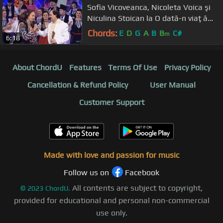
Sofia Vicoveanca, Nicoleta Voica şi
Niculina Stoican la O dată-n viaţă
(ediţia specială de Crăciun)
Chords:
E
D
G
A
B
B
C#
m
6:18
About ChordU
Features
Terms Of Use
Privacy Policy
Cancellation & Refund Policy
User Manual
Customer Support
Made with love and passion for music
Follow us on
Facebook
All contents are subject to copyright,
©
2023
ChordU.
provided for educational and personal non-commercial
use only.