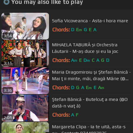
You may also like to play
Sofia Vicoveanca - Asta-i hora mare
Chords:
D
E
G
E
A
m
3:54
MIHAELA TABURĂ și Orchestra
Lăutarii - M-aș duce și eu la joc
Chords:
A
E
D
C
A
G
D
m
m
3:11
Maria Dragomiroiu şi Ştefan Bănică -
Mai ţii minte, măi, dragă Mărie (@O
dată-n viaţă)
Chords:
D
G
A
E
E
A
m
m
3:36
Ştefan Bănică - Butelcuţa mea (@O
dată-n viaţă)
Chords:
A
F
2:01
Margareta Clipa - Ia te uită, asta-s