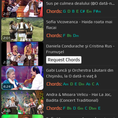
Sus pe culmea dealului (@O dată-n
viaţă)
Chords:
G
D
B
E
C#
E
F#
m
m
2:07
Sofia Vicoveanca - Haida roata mai
flacai
Chords:
F
B
D
b
m
2:01
Daniela Condurache şi Cristina Rus -
Frumuşel
Request Chords
2:26
Gabi Luncă şi Orchestra Lăutarii din
Chişinău, la O dată-n viaţă
Chords:
A
D
E
D
A
C
A
m
m
b
4:24
Andra & Mioara Velicu - Hai La Joc,
Badita (Concert Traditional)
Chords:
F
B
D
G
C
D
E
b
m
bm
2:46