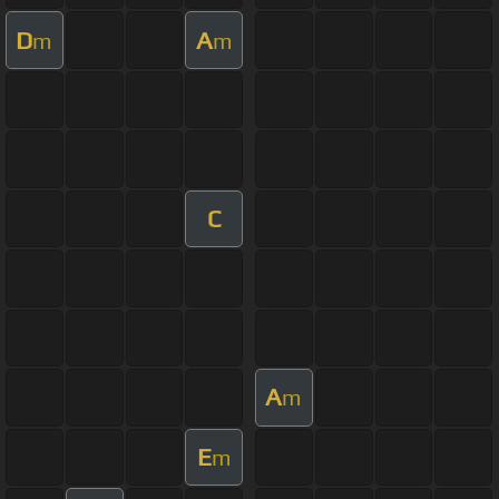
D
A
m
m
C
A
m
E
m