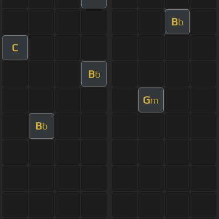
B
b
C
B
b
G
m
B
b