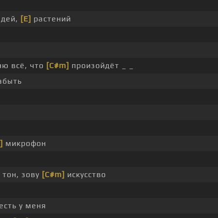
юдей,
[E]
растений
ю всё, что
[C#m]
произойдёт _ _
абыть
]
микрофон
 тон, зову
[C#m]
искусство
есть у меня