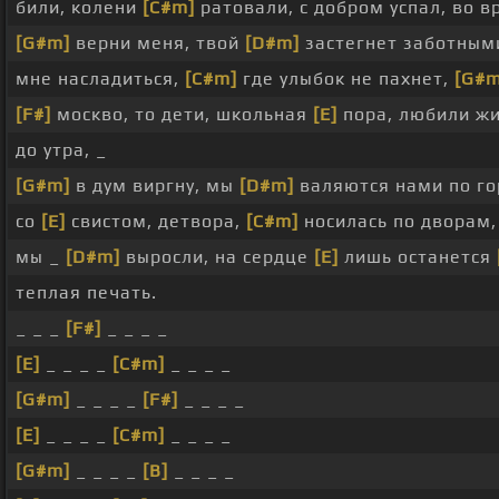
били, колени
[C#m]
ратовали, с добром успал, во в
[G#m]
верни меня, твой
[D#m]
застегнет заботным
мне насладиться,
[C#m]
где улыбок не пахнет,
[G#m
[F#]
москво, то дети, школьная
[E]
пора, любили жи
до утра, _
[G#m]
в дум виргну, мы
[D#m]
валяются нами по г
со
[E]
свистом, детвора,
[C#m]
носилась по дворам
мы _
[D#m]
выросли, на сердце
[E]
лишь останется
теплая печать.
_ _ _
[F#]
_ _ _ _
[E]
_ _ _ _
[C#m]
_ _ _ _
[G#m]
_ _ _ _
[F#]
_ _ _ _
[E]
_ _ _ _
[C#m]
_ _ _ _
[G#m]
_ _ _ _
[B]
_ _ _ _