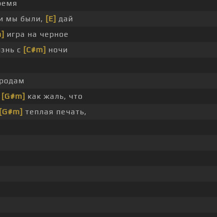
ремя
и мы были,
[E]
дай
]
игра на черное
знь с
[C#m]
ночи
ородам
,
[G#m]
как жаль, что
[G#m]
теплая печать,