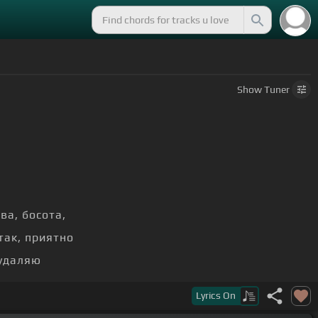
Show
Tuner
ва, босота,
так, приятно
 удаляю
бид
Lyrics
On