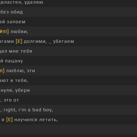
двластен, удаляю
 без обид
ай запоем
C#m]
любви,
огами
[E]
долгими, _ убегаем
дал мне тебя
яй пацану
m]
люблю, эти
ют в тебя,
 нуля, убери
, это от
, right, i'm a bad boy,
, я
[E]
научился летать,