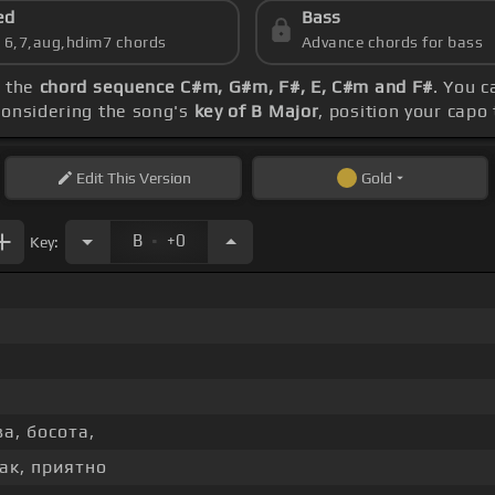
ed
Bass
s 6,7,aug,hdim7 chords
Advance chords for bass
e the
chord sequence C#m, G#m, F#, E, C#m and F#
. You c
Considering the song's
key of B Major
, position your capo
Edit
This Version
Gold
.
B
+0
Key:
а, босота,
ак, приятно