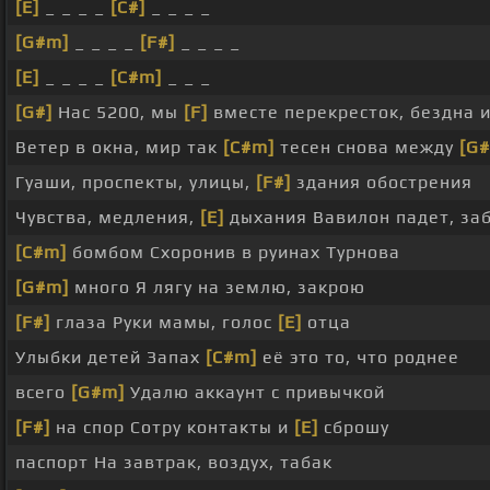
[E]
_ _ _ _
[C#]
_ _ _ _
[G#m]
_ _ _ _
[F#]
_ _ _ _
[E]
_ _ _ _
[C#m]
_ _ _
[G#]
Нас 5200, мы
[F]
вместе перекресток, бездна 
Ветер в окна, мир так
[C#m]
тесен снова между
[G
Гуаши, проспекты, улицы,
[F#]
здания обострения
Чувства, медления,
[E]
дыхания Вавилон падет, за
[C#m]
бомбом Схоронив в руинах Турнова
[G#m]
много Я лягу на землю, закрою
[F#]
глаза Руки мамы, голос
[E]
отца
Улыбки детей Запах
[C#m]
её это то, что роднее
всего
[G#m]
Удалю аккаунт с привычкой
[F#]
на спор Сотру контакты и
[E]
сброшу
паспорт На завтрак, воздух, табак