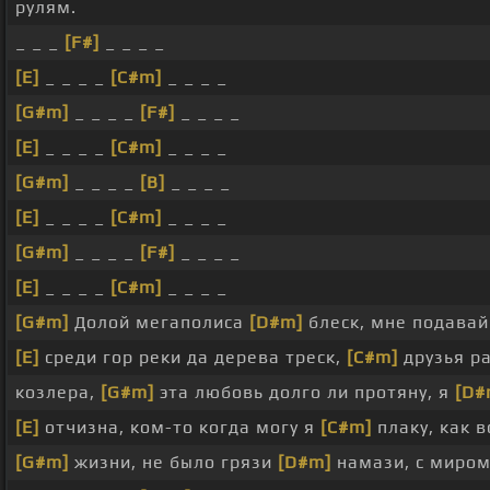
рулям.
_ _ _
[F#]
_ _ _ _
[E]
_ _ _ _
[C#m]
_ _ _ _
[G#m]
_ _ _ _
[F#]
_ _ _ _
[E]
_ _ _ _
[C#m]
_ _ _ _
[G#m]
_ _ _ _
[B]
_ _ _ _
[E]
_ _ _ _
[C#m]
_ _ _ _
[G#m]
_ _ _ _
[F#]
_ _ _ _
[E]
_ _ _ _
[C#m]
_ _ _ _
[G#m]
Долой мегаполиса
[D#m]
блеск, мне подавай
[E]
среди гор реки да дерева треск,
[C#m]
друзья р
козлера,
[G#m]
эта любовь долго ли протяну, я
[D#
[E]
отчизна, ком-то когда могу я
[C#m]
плаку, как 
[G#m]
жизни, не было грязи
[D#m]
намази, с миром