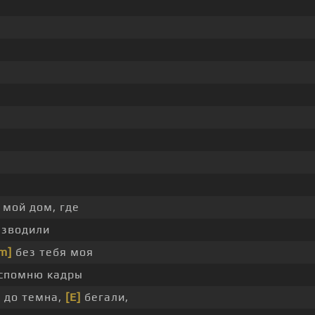
 мой дом, где
азводили
m]
без тебя моя
вспомню кадры
 до темна,
[E]
бегали,