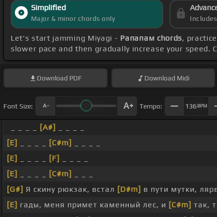
Simplified
Advanc
Major & minor chords only
Include
Let's start jamming Miyagi -
Рапапам chords
, practic
slower pace and then gradually increase your speed. 
Download
PDF
Download
Midi
Font Size:
Tempo:
136
BPM
_ _ _ _
[A#]
_ _ _ _
[E]
_ _ _ _
[C#m]
_ _ _ _
[E]
_ _ _ _
[F]
_ _ _ _
[E]
_ _ _ _
[C#m]
_ _ _
[G#]
Я скину рюкзак, встал
[D#m]
в пути мутки, лярв
[E]
гады, меня примет каменный лес, и
[C#m]
так, т