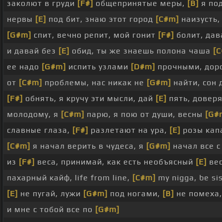
заколют в груди
[F#]
общепринятые меры,
[B]
я по
нервы
[E]
под бит, знаю этот город
[C#m]
наизусть,
[G#m]
спит, вечно репит, мой гонит
[F#]
болит, дав
и давай без
[E]
обид, ты же знаешь полона чаша
[
ее надо
[G#m]
испить узлами
[D#m]
прочными, дор
от
[C#m]
проблемы, нас никак не
[G#m]
найти, сон 
[F#]
обнять, я кручу эти мысли, дай
[E]
пять, довер
молодому, я
[C#m]
парю, я пою от души, весны
[G#
славные глаза,
[F#]
разлетают на ура,
[E]
розы капа
[C#m]
я начал верить в чудеса, я
[G#m]
начал все с
из
[F#]
веса, принимай, как есть необъясный
[E]
вес
пахарный кайф, life from line,
[C#m]
my nigga, be sis
[E]
не пугай, лужи
[G#m]
под ногами,
[B]
не помеха
и мне с тобой все по
[G#m]