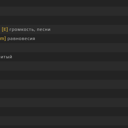
и
[E]
громкость, песни
#m]
равновесия
битый