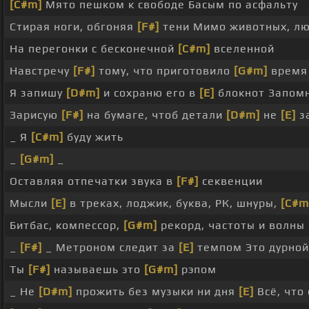
[C#m]
Мято пешком к свободе Басым по асфальту
Стирая ноги, обгоняя
[F#]
тени Мимо животных, л
На перегонки с бесконечной
[C#m]
вселенной
Навстречу
[F#]
тому, что приготовило
[G#m]
время
Я запишу
[D#m]
и сохраню его в
[E]
блокнот Запомн
Зарисую
[F#]
на бумаге, чтоб детали
[D#m]
не
[E]
з
_ Я
[C#m]
буду жить
_
[G#m]
_
Оставляя отпечатки звука в
[F#]
секвенции
Мысли
[E]
в треках, лоджик, буква, РК, шнуры,
[C#m
Битбас, компессор,
[G#m]
рекорд, частоты и волны
_
[F#]
_ Метроном следит за
[E]
темпом Это дурной
Ты
[F#]
называешь это
[G#m]
рэпом
_ Не
[D#m]
прожить без музыки ни дня
[E]
Всё, что 