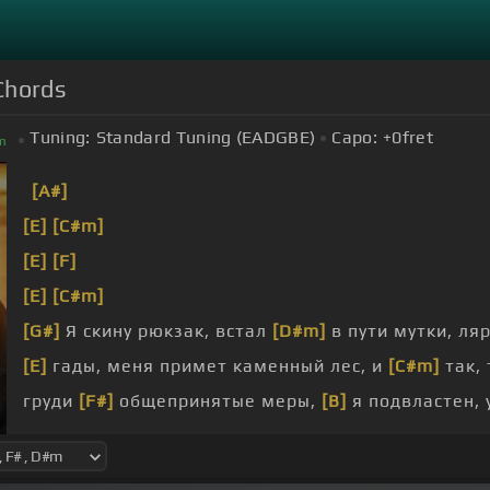
Chords
Tuning:
Standard Tuning (EADGBE)
Capo:
+0
fret
m
[A#]
[E]
[C#m]
[E]
[F]
[E]
[C#m]
[G#]
Я скину рюкзак, встал
[D#m]
в пути мутки, ляр
[E]
гады, меня примет каменный лес, и
[C#m]
так, 
груди
[F#]
общепринятые меры,
[B]
я подвластен,
[E]
под бит, знаю этот город
[C#m]
наизусть, без о