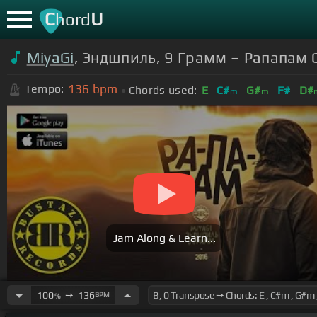
C
U
hord
MiyaGi
, Эндшпиль, 9 Грамм – Рапапам 
136
bpm
Tempo:
Chords used:
E
C#
G#
F#
D#
m
m
Jam Along & Learn...
100
➙
136
BPM
%