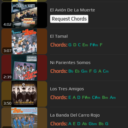
El Avión De La Muerte
Request Chords
4:02
El Tamal
Chords:
G
D
C
E
F#
F
m
m
3:07
Ni Parientes Somos
Chords:
B
E
G
F
G
A
C
b
b
m
m
2:39
Los Tres Amigos
Chords:
E
A
D
F#
C#
B
A
m
m
m
m
3:50
La Banda Del Carro Rojo
Chords:
A
E
D
A
G
B
G
b
bm
b