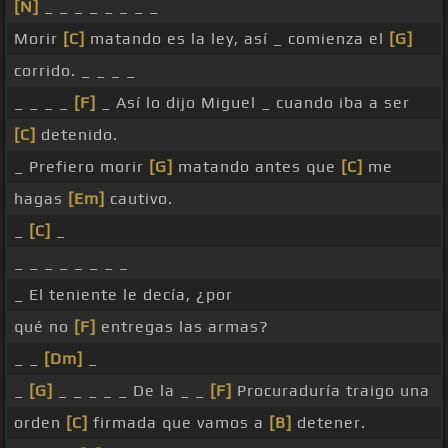
[N]
_ _ _ _ _ _ _ _
Morir
[C]
matando es la ley, así _ comienza el
[G]
corrido. _ _ _ _
_ _ _ _
[F]
_ Así lo dijo Miguel _ cuando iba a ser
[C]
detenido.
_ Prefiero morir
[G]
matando antes que
[C]
me
hagas
[Em]
cautivo.
_
[C]
_
_ _ _ _ _ _ _ _
_ El teniente le decía, ¿por
qué no
[F]
entregas las armas?
_ _
[Dm]
_
_
[G]
_ _ _ _ _ De la _ _
[F]
Procuraduría traigo una
orden
[C]
firmada que vamos a
[B]
detener.