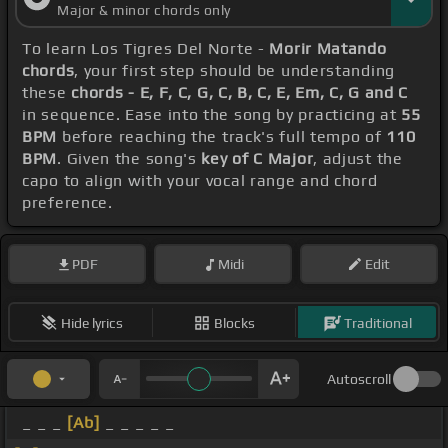
Major & minor chords only
To learn Los Tigres Del Norte -
Morir Matando
chords
, your first step should be understanding
these
chords - E, F, C, G, C, B, C, E, Em, C, G and C
in sequence. Ease into the song by practicing at
55
BPM
before reaching the track's full tempo of
110
BPM
. Given the song's
key of C Major
, adjust the
capo to align with your vocal range and chord
preference.
PDF
Midi
Edit
Hide lyrics
Blocks
Traditional
Autoscroll
_ _ _
[Ab]
_ _ _ _ _