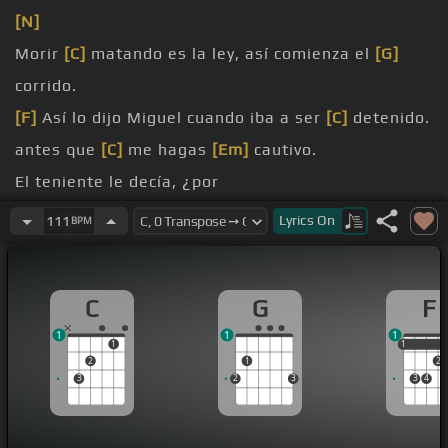
[N]
Morir
[C]
matando es la ley, así comienza el
[G]
corrido.
[F]
Así lo dijo Miguel cuando iba a ser
[C]
detenido.
antes que
[C]
me hagas
[Em]
cautivo.
El teniente le decía, ¿por
qué no
[F]
entregas las armas?
Lyrics
On
111
BPM
[G]
De la
[F]
Procuraduría traigo una orden
[C]
firmada que vamos a
[B]
detener.
C
G
F
1
1
1
1
1
1
2
1
2
3
2
3
3
4