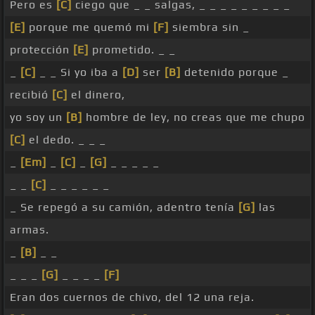
Pero es
[C]
ciego que _ _ salgas, _ _ _ _ _ _ _ _ _
[E]
porque me quemó mi
[F]
siembra sin _
protección
[E]
prometido. _ _
_
[C]
_ _ Si yo iba a
[D]
ser
[B]
detenido porque _
recibió
[C]
el dinero,
yo soy un
[B]
hombre de ley, no creas que me chupo
[C]
el dedo. _ _ _
_
[Em]
_
[C]
_
[G]
_ _ _ _ _
_ _
[C]
_ _ _ _ _ _
_ Se repegó a su camión, adentro tenía
[G]
las
armas.
_
[B]
_ _
_ _ _
[G]
_ _ _ _
[F]
Eran dos cuernos de chivo, del 12 una reja.