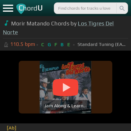
C
U
hord
Morir Matando Chords by
Los Tigres Del
Norte
110.5
bpm
Standard Tuning (EADGBE)
C
G
F
B
E
Jam Along & Learn...
[Ab]