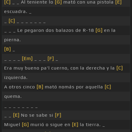
[C]
_ _ Al teniente lo
[G]
mató con una pistola
[E]
escuadra. _
_
[C]
_ _ _ _ _ _ _
_ _ _ Le pegaron dos balazos de R-18
[G]
en la
pierna.
[B]
_
_ _ _ _
[Em]
_ _ _
[F]
_
Era muy bueno pa'l cuerno, con la derecha y la
[C]
izquierda.
A otros cinco
[B]
mató nomás por aquella
[C]
quema.
_ _ _ _ _ _ _ _
_ _
[E]
No se sabe si
[F]
Miguel
[G]
murió o sigue en
[E]
la tierra. _