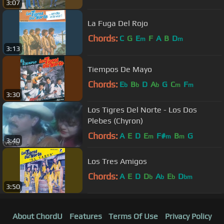
3:07
La Fuga Del Rojo
Chords:
C
G
E
F
A
B
D
m
m
3:13
Tiempos De Mayo
Chords:
E
B
D
A
G
C
F
b
b
b
m
m
3:30
Los Tigres Del Norte - Los Dos
Plebes (Chyron)
Chords:
A
E
D
E
F#
B
G
m
m
m
3:40
Los Tres Amigos
Chords:
A
E
D
D
A
E
D
b
b
b
bm
3:50
About ChordU
Features
Terms Of Use
Privacy Policy