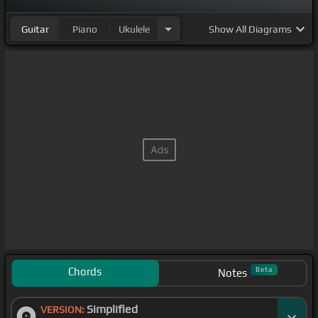
Guitar
Piano
Ukulele
Show
All Diagrams
Chords
Beta
Notes
Simplified
VERSION: