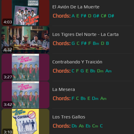
El Avión De La Muerte
Chords:
A
E
F#
D
G#
C#
D#
4:03
Los Tigres Del Norte - La Carta
Chords:
G
C
F#
F
B
D
B
m
4:32
Contrabando Y Traición
Chords:
C
F
G
E
B
D
A
b
m
m
3:27
La Mesera
Chords:
F
C
B
E
D
A
b
m
m
3:42
Los Tres Gallos
Chords:
D
A
E
C
C
b
b
b
m
3:10