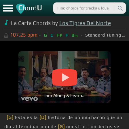
C
U
hord
La Carta Chords by
Los Tigres Del Norte
107.25
bpm
Standard Tuning (EADGBE)
G
C
F#
F
B
m
Jam Along & Learn...
[G]
Esta es la
[D]
historia de un muchacho que un
día al terminar uno de
[G]
nuestros conciertos se