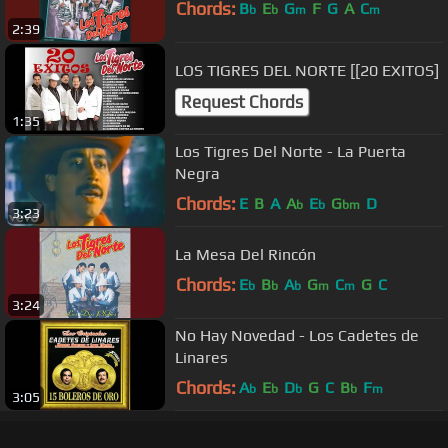
Chords:
B
E
G
F
G
A
C
b
b
m
m
2:39
LOS TIGRES DEL NORTE [[20 EXITOS]
Request Chords
1:35
Los Tigres Del Norte - La Puerta
Negra
Chords:
E
B
A
A
E
G
D
b
b
bm
3:23
La Mesa Del Rincón
Chords:
E
B
A
G
C
G
C
b
b
b
m
m
3:24
No Hay Novedad - Los Cadetes de
Linares
Chords:
A
E
D
G
C
B
F
b
b
b
b
m
3:05