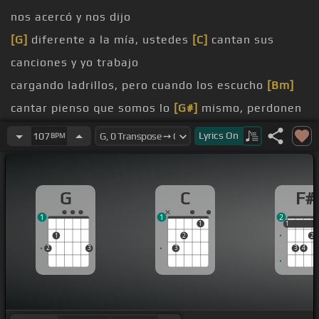
nos acercó y nos dijo
[G]
diferente a la mía, ustedes
[C]
cantan sus
canciones y yo trabajo
cargando ladrillos, pero cuando los escucho
[Bm]
cantar pienso que somos lo
[G#]
mismo, perdonen
ustedes
[G]
el
Lyrics
On
107
BPM
pero ustedes que vienen y van quizás me puedan
ayudar y secándose una
[Am]
lágrima en el
[G]
ojo
G
C
F#
mano a su bolsillo, esto fue lo que nos dijo
1
1
2
[F#]
[G]
[Dm]
[C]
1
1
1
1
2
2
[F]
[C]
2
3
3
3
4
[Bm]
[C]