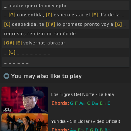
_ madre querida mi viejita
_
[G]
consentida,
[C]
espero estar el
[F]
día de la _
[C]
despedida, te
[F#]
lo prometo pronto voy a
[G]
_
regresar, realizar mi sueño de
[G#]
[E]
volvernos abrazar.
_
[G]
_ _ _ _ _ _ _ _
_ _ _ _ _ _
You may also like to play
Los Tigres Del Norte - La Bala
Chords:
G
F
A
C
D
E
E
m
m
m
3:17
Yuridia - Sin Llorar (Video Oficial)
Chords:
A
E
E
G
D
B
B
m
m
m