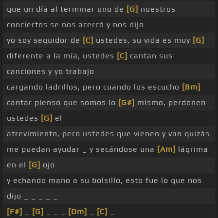
que un día al terminar uno de
[G]
nuestros
conciertos se nos acercó y nos dijo
yo soy seguidor de
[C]
ustedes, su vida es muy
[G]
diferente a la mía, ustedes
[C]
cantan sus
canciones y yo trabajo
cargando ladrillos, pero cuando los escucho
[Bm]
cantar pienso que somos lo
[G#]
mismo, perdonen
ustedes
[G]
el
atrevimiento, pero ustedes que vienen y van quizás
me puedan ayudar _ y secándose una
[Am]
lágrima
en el
[G]
ojo
y echando mano a su bolsillo, esto fue lo que nos
dijo _ _ _ _ _
[F#]
_
[G]
_ _ _
[Dm]
_
[C]
_