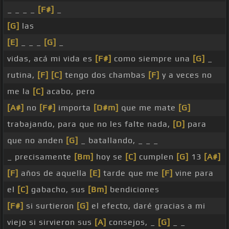
_ _ _ _
[F#]
_
[G]
las
[E]
_ _ _
[G]
_
vidas, acá mi vida es
[F#]
como siempre una
[G]
_
rutina,
[F]
[C]
tengo dos chambas
[F]
y a veces no
me la
[C]
acabo, pero
[A#]
no
[F#]
importa
[D#m]
que me mate
[G]
trabajando, para que no les falte nada,
[D]
para
que no anden
[G]
_ batallando, _ _ _
_ precisamente
[Bm]
hoy se
[C]
cumplen
[G]
13
[A#]
[F]
años de aquella
[E]
tarde que me
[F]
vine para
el
[C]
gabacho, sus
[Bm]
bendiciones
[F#]
si surtieron
[G]
el efecto, daré gracias a mi
viejo si sirvieron sus
[A]
consejos, _
[G]
_ _