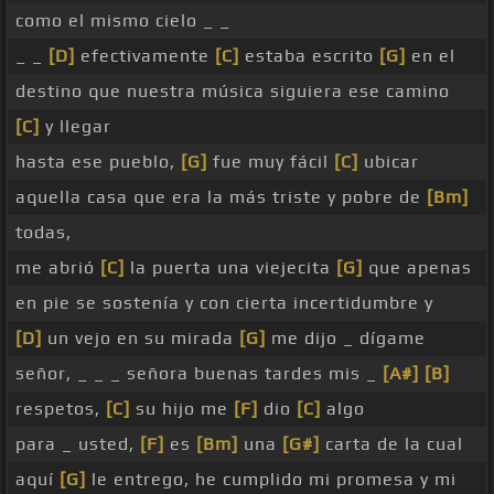
como el mismo cielo _ _
_ _
[D]
efectivamente
[C]
estaba escrito
[G]
en el
destino que nuestra música siguiera ese camino
[C]
y llegar
hasta ese pueblo,
[G]
fue muy fácil
[C]
ubicar
aquella casa que era la más triste y pobre de
[Bm]
todas,
me abrió
[C]
la puerta una viejecita
[G]
que apenas
en pie se sostenía y con cierta incertidumbre y
[D]
un vejo en su mirada
[G]
me dijo _ dígame
señor, _ _ _ señora buenas tardes mis _
[A#]
[B]
respetos,
[C]
su hijo me
[F]
dio
[C]
algo
para _ usted,
[F]
es
[Bm]
una
[G#]
carta de la cual
aquí
[G]
le entrego, he cumplido mi promesa y mi