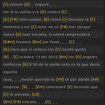
[C]
camino
[G]
_ seguiré _ _
me di la vuelta y la
[D]
señora
[C]
_
[G]
[F#]
interrumpió,
[B]
usted
[C]
disculpe la
[F]
molestia y me
[C]
miró, no se
[F#]
leer porque
nunca
[G]
tuve escuela, si usted comprenderá
[D#m]
leamela
[Bm]
por favor, _ _
[C]
_ _
[G]
claro que sí señora con
[C]
mucho gusto
[B]
_
[C]
octubre 13 del 2012
[Bm]
los
[D]
ángeles
california
[G]
8 59 de la noche esto es lo que decía
aquella
casa, _ _ madre querida no
[F#]
sé por dónde
[A#]
empezar,
[B]
_ _
[Em]
comenzaré
[F]
diciendo que
[C]
te extraño,
[C#]
_
[Bm]
[F#]
extraño _ _
[G]
_ _