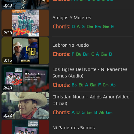
3:40
Amigos Y Mujeres
Chords:
D
A
G
D
E
G
E
m
m
m
2:39
Cabron Yo Puedo
Chords:
F
B
D
C
A
G
D
b
m
m
3:16
Los Tigres Del Norte - Ni Parientes
Somos (Audio)
Chords:
B
E
A
G
F
C
A
b
b
m
m
b
2:40
Christian Nodal - Adiós Amor (Video
Oficial)
Chords:
A
D
G
E
B
A
G
m
b
m
3:22
Ni Parientes Somos