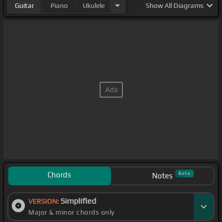
Guitar
Piano
Ukulele
Show
All Diagrams
Chords
Beta
Notes
Simplified
VERSION:
Major & minor chords only