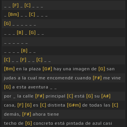
_ _
[F]
_
[C]
_ _ _
_
[Bm]
_ _
[C]
_ _ _
[G]
_ _ _ _ _ _
_ _ _
[B]
_
[G]
_ _
_ _ _ _ _ _
_ _ _ _
[B]
_ _
[C]
_ _
[F]
_ _
[C]
_ _
[Bm]
en la plaza
[G#]
hay una imagen de
[G]
san
judas a la cual me encomendé cuando
[F#]
me vine
[G]
a esta aventura _ _
por _ la calle
[F#]
principal
[C]
está
[G]
su
[A#]
casa,
[F]
[G]
es
[C]
distinta
[G#m]
de todas las
[C]
demás,
[F#]
ahora tiene
techo de
[G]
concreto está pintada de azul casi