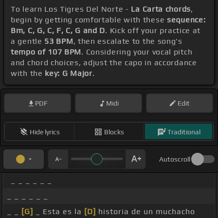
To learn Los Tigres Del Norte -
La Carta chords
,
begin by getting comfortable with these
sequence:
Bm, C, G, C, F, C, G and D
. Kick off your practice at
a gentle
53 BPM
, then escalate to the song's
tempo of 107 BPM
. Considering your vocal pitch
and chord choices, adjust the capo in accordance
with the
key: G Major
.
PDF
Midi
Edit
Hide lyrics
Blocks
Traditional
Autoscroll
_ _ _ _ _ _
_ _ _ _ _ _
_ _
[G]
_ Esta es la
[D]
historia de un muchacho