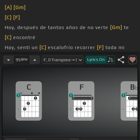
[A]
[Gm]
[C]
[F]
Hoy, después de tantos años de no verte
[Gm]
te
[C]
encontré
Hoy, sentí un
[C]
escalofrío recorrer
[F]
toda mi
piel
Lyrics
On
95
BPM
Hoy, después que por cobarde sin
[Bb]
remedio te
perdí
C
F
B
b
1
1
1
1
1
1
1
1
1
1
1
2
2
3
3
4
2
3