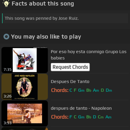
Facts about this song
This song was penned by Jose Ruiz.
You may also like to play
Por eso hoy esta conmigo Grupo Los
babies
Request Chords
7:35
Despues De Tanto
Chords:
C
F
G
B
A
D
D
m
b
m
m
3:26
despues de tanto - Napoleon
Chords:
F
C
G
B
D
C
A
m
b
m
m
3:53