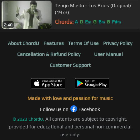
Tengo Miedo - Los Bríos (Original)
(1973)
Chords:
A
D
E
G
B
B
F#
m
m
m
2:40
About ChordU
Features
Terms Of Use
Privacy Policy
Cancellation & Refund Policy
User Manual
Customer Support
Made with love and passion for music
Follow us on
Facebook
All contents are subject to copyright,
©
2023
ChordU.
provided for educational and personal non-commercial
use only.