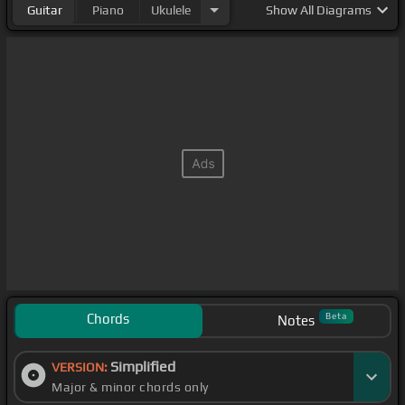
Guitar
Piano
Ukulele
Show
All Diagrams
Chords
Beta
Notes
Simplified
VERSION:
Major & minor chords only