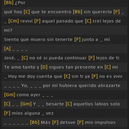
[Bb]
¿Por
qué hoy
[C]
que te encuentro
[Bb]
sin quererlo
[F]
_
_
[Cm]
reviví
[F]
aquel pasado que
[C]
creí lejos de
mí?
Siento que muero sin tenerte
[F]
junto a _ mí
[A]
_ _ _ _
José, _
[C]
no sé si pueda continuar
[F]
lejos de ti
Te amo tanto y
[D]
sigues tan presente en
[C]
mí
_ Hoy me doy cuenta que
[C]
sin ti ya
[F]
no es vivir
_ _ _ _ Yo, _ _ _ por mí hubiera querido abrazarte
[Gm]
como ayer _ _ _
[C]
_ _
[Gm]
Y _ _ besarte
[C]
aquellos labios solo
[F]
míos alguna _ vez
_ _ _ _ _ _
[Bb]
Más
[F]
detuve
[F]
mis impulsos