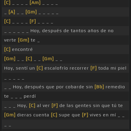
[C]
_ _ _ _
[Am]
_ _ _ _
_
[A]
_ _
[Gm]
_ _ _ _ _
[C]
_ _ _ _
[F]
_ _ _ _
_ _ _ _ _ _ Hoy, después de tantos años de no
verte
[Gm]
te _
[C]
encontré
[Gm]
_ _
[C]
_ _
[Gm]
_ _
Hoy, sentí un
[C]
escalofrío recorrer
[F]
toda mi piel
_ _ _ _ _
_ _ Hoy, después que por cobarde sin
[Bb]
remedio
te _ _ _ perdí
_ _ _ Hoy,
[C]
al ver
[F]
de las gentes sin que tú te
[Gm]
dieras cuenta
[C]
supe que
[F]
vives en mí _ _
_ _