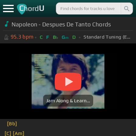
C
U
hord
Napoleon - Despues De Tanto Chords
95.3
bpm
Standard Tuning (EADGBE)
C
F
B
G
D
b
m
Jam Along & Learn...
[Bb]
[C]
[Am]