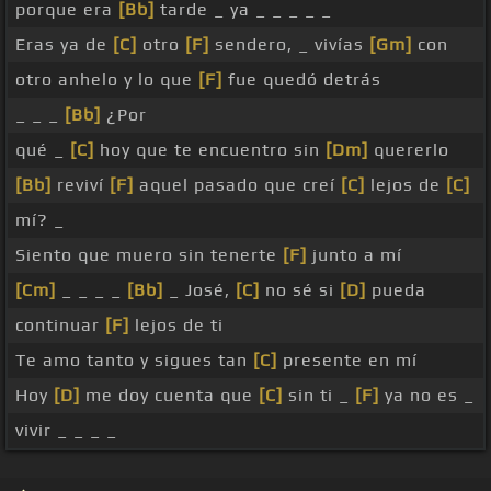
porque era
[Bb]
tarde _ ya _ _ _ _ _
Eras ya de
[C]
otro
[F]
sendero, _ vivías
[Gm]
con
otro anhelo y lo que
[F]
fue quedó detrás
_ _ _
[Bb]
¿Por
qué _
[C]
hoy que te encuentro sin
[Dm]
quererlo
[Bb]
reviví
[F]
aquel pasado que creí
[C]
lejos de
[C]
mí? _
Siento que muero sin tenerte
[F]
junto a mí
[Cm]
_ _ _ _
[Bb]
_ José,
[C]
no sé si
[D]
pueda
continuar
[F]
lejos de ti
Te amo tanto y sigues tan
[C]
presente en mí
Hoy
[D]
me doy cuenta que
[C]
sin ti _
[F]
ya no es _
vivir _ _ _ _