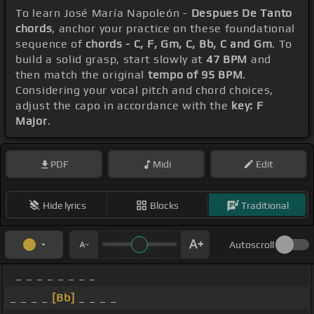
To learn José María Napoleón -
Despues De Tanto
chords
, anchor your practice on these foundational
sequence of
chords - C, F, Gm, C, Bb, C and Gm
. To
build a solid grasp, start slowly at
47 BPM
and
then match the original
tempo of 95 BPM
.
Considering your vocal pitch and chord choices,
adjust the capo in accordance with the
key: F
Major
.
PDF
Midi
Edit
Hide lyrics
Blocks
Traditional
Autoscroll
_ _ _ _ _ _ _ _
_ _ _ _
[Bb]
_ _ _ _