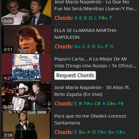
José María Napoleón - Lo Que No
Fue No Será/Mientras Llueve/Y Para
Qué
Chords:
A
E
B
G
C
F#
F
m
6:00
ELLA SE LLAMABA MARTHA-
NAPOLEON
Chords:
A
C
E
G
E
F
D
m
m
2:51
Popurri Carta... A Lo Mejor De Mi
Vida (Tengo Una Ilusion / Te Ofrezco
Un Corazon / No Me Dejes...
Request Chords
4:27
José María Napoleón - 30 Años ft.
Beto Zapata (En Vivo)
Chords:
E
B
F#
C#
A
C#
F#
m
m
5:29
Para que no me Olvides-Lorenzo
Santamaria
Chords:
E
B
A
D
F#
E
C#
m
m
m
m
3:58