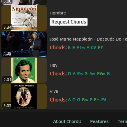
6:00
Hombre
Request Chords
3:34
José María Napoleón - Después De T
Chords:
B
E
F#
A
C#
F#
m
4:28
Hey
Chords:
D
A
E
G
A
F#
B
m
m
m
5:01
Vive
Chords:
A
D
G
B
E
E
F#
m
m
3:05
About ChordU
Features
Term