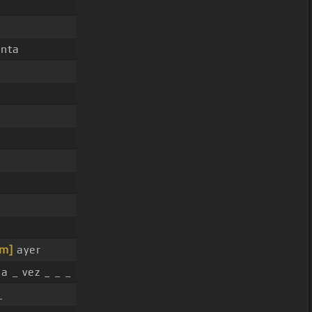
enta
m]
ayer
a _ vez _ _ _
_