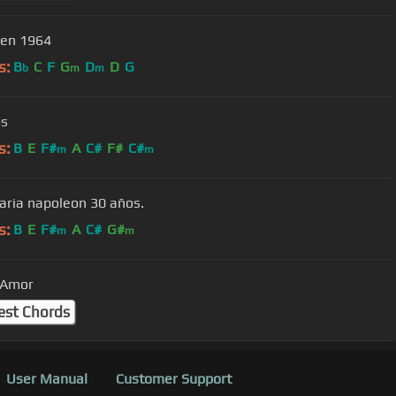
den 1964
s:
B
C
F
G
D
D
G
b
m
m
os
s:
B
E
F#
A
C#
F#
C#
m
m
aria napoleon 30 años.
s:
B
E
F#
A
C#
G#
m
m
 Amor
est Chords
User Manual
Customer Support