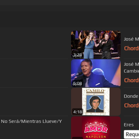
José M
Chord
3:28
José M
Cambie
Chord
6:08
Donde 
Chord
4:18
 No Será/Mientras Llueve/Y
Eres
Requ