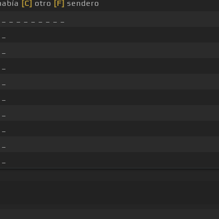
 había
[C]
otro
[F]
sendero
_ _ _ _ _ _ _ _ _
 _
 _
 _
 _
 _
 _
 _
 _
 _