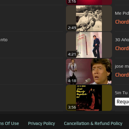
3:16
Me Pi
Chord
2:49
anto
30 Añ
Chord
4:21
jose m
Chord
4:18
Sin Tu
Requ
3:56
s Of Use
Privacy Policy
Cancellation & Refund Policy