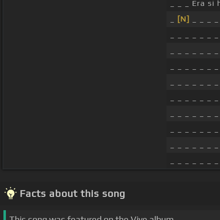
_ _ _ Era si
_
[N]
_ _ _ _ 
_ _ _ _ _ _ _
_ _ _ _ _ _ _
_ _ _ _ _ _ _
_ _ _ _ _ _ _
_ _ _ _ _ _ _
_ _ _ _ _ _ _
_ _ _ _ _ _ _
_ _ _ _ _ _ _
_ _ _ _ _ _ _
Facts about this song
This song was featured on the Vive album.