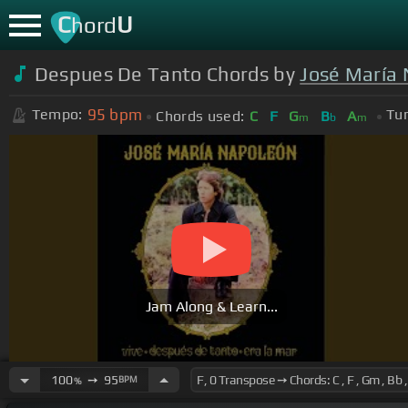
C
U
hord
Despues De Tanto Chords by
José María
95
bpm
Tempo:
Tun
Chords used:
C
F
G
B
A
m
b
m
Jam Along & Learn...
100
➙
95
BPM
%