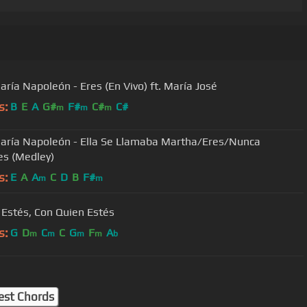
aría Napoleón - Eres (En Vivo) ft. María José
s:
B
E
A
G#
F#
C#
C#
m
m
m
aría Napoleón - Ella Se Llamaba Martha/Eres/Nunca
s (Medley)
s:
E
A
A
C
D
B
F#
m
m
Estés, Con Quien Estés
s:
G
D
C
C
G
F
A
m
m
m
m
b
est Chords