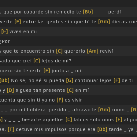
 _ _
s que por cobarde sin remedio te
[Bb]
_ _ _ perdí _ _
 verte
[F]
entre las gentes sin que tú te
[Gm]
dieras cu
e
[F]
vives en mí
¿Por
 que te encuentro sin
[C]
quererlo
[Am]
reviví _
sado que creí
[C]
lejos de mí?
muero sin tenerte
[F]
junto a _ mí
[Bb]
No sé, no sé si pueda
[G]
continuar lejos
[F]
de ti
o y
[D]
sigues tan presente
[C]
en mí
uenta que sin ti ya no
[F]
es vivir
_ _ _ por mí hubiera querido _ abrazarte
[Gm]
como _
[G
]
y _ _ _ besarte aquellos
[C]
labios sólo míos
[F]
algun
s,
[F]
detuve mis impulsos porque era
[Bb]
tarde _ ya 