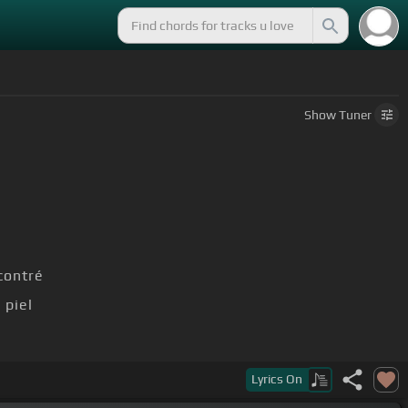
Show
Tuner
contré
 piel
rdí
Lyrics
On