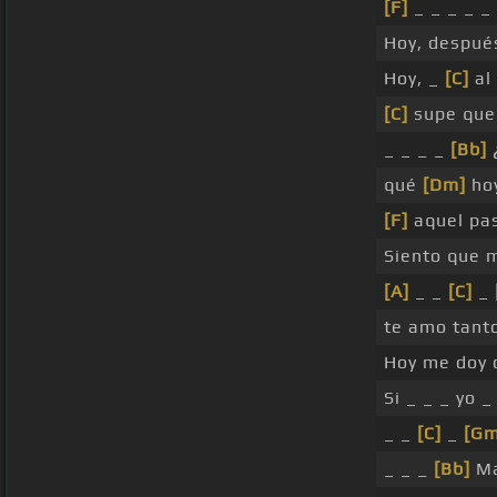
[F]
_ _ _ _ _
Hoy, despué
Hoy, _
[C]
al
[C]
supe qu
_ _ _ _
[Bb]
qué
[Dm]
hoy
[F]
aquel pa
Siento que 
[A]
_ _
[C]
_
te amo tant
Hoy me doy c
Si _ _ _ yo 
_ _
[C]
_
[Gm
_ _ _
[Bb]
Ma