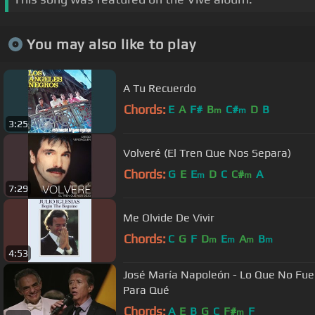
You may also like to play
A Tu Recuerdo
Chords:
E
A
F#
B
C#
D
B
m
m
3:25
Volveré (El Tren Que Nos Separa)
Chords:
G
E
E
D
C
C#
A
m
m
7:29
Me Olvide De Vivir
Chords:
C
G
F
D
E
A
B
m
m
m
m
4:53
José María Napoleón - Lo Que No Fue
Para Qué
Chords:
A
E
B
G
C
F#
F
m