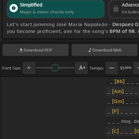
Simplified
Advanc
Major & minor chords only
Include
Let's start jamming José María Napoleón -
Despues D
you become proficient, aim for the song's
BPM of 98
.
Download
PDF
Download
Midi
Font Size:
Tempo:
95
BPM
_
[Bb]
_ _ _
_
[Am]
_ _ _
_
[Gm]
_ _ _
_
[F]
_ _ _ _ 
_ _ _ Hoy, d
_
[C]
_ _ _
[