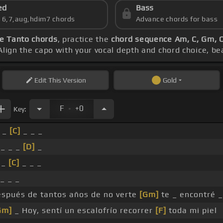
ed
Bass
s 6,7,aug,hdim7 chords
Advance chords for bass
e Tanto chords
, practice the
chord sequence Am, C, Gm, 
 Align the capo with your vocal depth and chord choice, be
Edit
This Version
Gold
.
F
+0
Key:
 _
[C]
_ _ _
 _ _ _
[D]
_
 _
[C]
_ _ _
_ _ _
espués de tantos años de no verte
[Gm]
te _ encontré _
Gm]
_ Hoy, sentí un escalofrío recorrer
[F]
toda mi piel