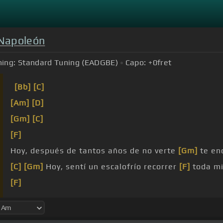
 Napoleón
ing:
Standard Tuning (EADGBE)
Capo:
+0
fret
[Bb]
[C]
[Am]
[D]
[Gm]
[C]
[F]
Hoy, después de tantos años de no verte
[Gm]
te en
[C]
[Gm]
Hoy, sentí un escalofrío recorrer
[F]
toda mi
[F]
Hoy, después que por cobarde sin remedio te
[Bb]
pe