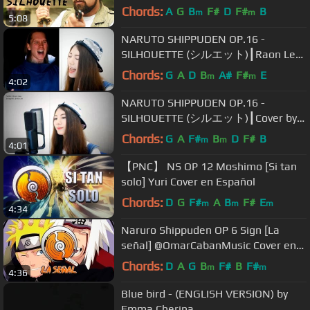
Chords:
A
G
B
F#
D
F#
B
m
m
5:08
NARUTO SHIPPUDEN OP.16 -
SILHOUETTE (シルエット)┃Raon Lee
& PelleK
Chords:
G
A
D
B
A#
F#
E
m
m
4:02
NARUTO SHIPPUDEN OP.16 -
SILHOUETTE (シルエット)┃Cover by
Raon Lee
Chords:
G
A
F#
B
D
F#
B
m
m
4:01
【PNC】 NS OP 12 Moshimo [Si tan
solo] Yuri Cover en Español
Chords:
D
G
F#
A
B
F#
E
m
m
m
4:34
Naruro Shippuden OP 6 Sign [La
señal] @OmarCabanMusic Cover en
Español
Chords:
D
A
G
B
F#
B
F#
m
m
4:36
Blue bird - (ENGLISH VERSION) by
Emma Cherina