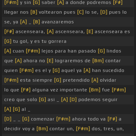
[F#m]
y sin
[G]
saber
[A]
a donde podremos
[F#]
llegar nos
[B]
voltearon pues
[C]
lo se,
[D]
pues lo
se, ya
[A]
_
[B]
avanzaremos
[F#]
ascenseara,
[A]
ascenseara,
[E]
ascenseara es
[G]
tu gol, y es tu gorrera
[A]
cuan
[F#m]
lejos para han pasado
[G]
lindos
que
[A]
ahora no
[E]
lograremos de
[Bm]
contar
quien
[F#m]
es el y
[G]
aquel ya
[A]
han sucedido
[F#m]
esta siempre
[G]
pretendido
[A]
olvidar
lo que
[F#]
alguna vez importante
[Bm]
fue
[F#m]
creo que solo
[G]
asi _
[A]
[D]
podemos seguir
[A]
[G]
al _
[D]
_ _
[G]
comenzar
[F#m]
ahora todo va
[F#]
a
decidir voy a
[Bm]
contar un,
[F#m]
dos, tres, un,