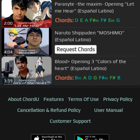
Parasyte -the maxim- Opening "Let
me Hear" (Español Latino)
Chords:
D
E
A
F#
F#
E
G
m
m
2:00
Naruto Shippuden "MOSHIMO"
(Español Latino)
Request Chords
4:04
Blood+ Opening 3 "Colors of the
heart" (Español Latino)
Chords:
B
A
D
G
F#
F#
B
m
m
3:59
About ChordU
Features
Terms Of Use
Privacy Policy
Cancellation & Refund Policy
User Manual
Customer Support