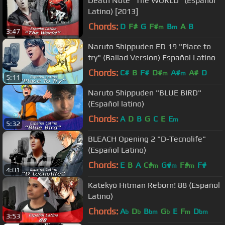
Death Note "The WORLD" (Español
Latino) [2013]
Chords:
D
F#
G
F#
B
A
B
m
m
3:47
Naruto Shippuden ED 19 "Place to
try" (Ballad Version) Español Latino
Chords:
C#
B
F#
D#
A#
A#
D
m
m
5:11
Naruto Shippuden "BLUE BIRD"
(Español latino)
Chords:
A
D
B
G
C
E
E
m
5:32
BLEACH Opening 2 "D-Tecnolife"
(Español Latino)
Chords:
E
B
A
C#
G#
F#
F#
m
m
m
4:01
Katekyō Hitman Reborn! 88 (Español
Latino)
Chords:
A
D
B
G
E
F
D
b
b
bm
b
m
bm
3:53