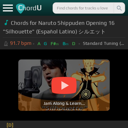
C
U
hord
Chords for Naruto Shippuden Opening 16
"Silhouette" (Español Latino) シルエット
91.7
bpm
Standard Tuning (EADGBE)
A
G
F#
B
D
m
m
Jam Along & Learn...
[D]