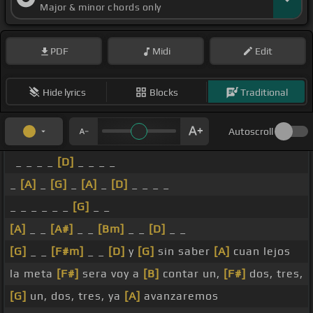
Major & minor chords only
PDF
Midi
Edit
Hide lyrics
Blocks
Traditional
Autoscroll
_ _ _ _
[D]
_ _ _ _
_
[A]
_
[G]
_
[A]
_
[D]
_ _ _ _
_ _ _ _ _ _
[G]
_ _
[A]
_ _
[A#]
_ _
[Bm]
_ _
[D]
_ _
[G]
_ _
[F#m]
_ _
[D]
y
[G]
sin saber
[A]
cuan lejos
la meta
[F#]
sera voy a
[B]
contar un,
[F#]
dos, tres,
[G]
un, dos, tres, ya
[A]
avanzaremos