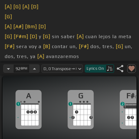
[A]
[G]
[A]
[D]
[G]
[A]
[A#]
[Bm]
[D]
[G]
[F#m]
[D]
y
[G]
sin saber
[A]
cuan lejos la meta
[F#]
sera voy a
[B]
contar un,
[F#]
dos, tres,
[G]
un,
dos, tres, ya
[A]
avanzaremos
[A]
a donde podremos
[F#]
llegar nos
[B]
voltearon
Lyrics
On
92
BPM
pues
[C]
lo se,
[D]
pues lo se, ya
[A]
[B]
avanzaremos
A
G
F#
[A]
ascenseara,
[E]
ascenseara es
[G]
tu gol, y es
1
1
2
tu gorrera
1
1
1
1
2
3
1
[A]
cuan
[F#m]
lejos para han pasado
[G]
lindos
2
3
2
3
que
[A]
ahora no
[E]
lograremos de
[Bm]
contar