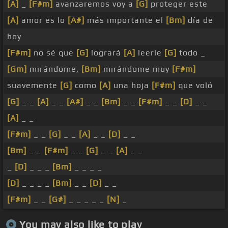
[A]
_
[F#m]
avanzaremos voy a
[G]
proteger este
[A]
amor es lo
[A#]
más importante el
[Bm]
día de
hoy
[F#m]
no sé que
[G]
logrará
[A]
leerle
[G]
todo _
[Gm]
mirándome,
[Bm]
mirándome muy
[F#m]
suavemente
[G]
como
[A]
una hoja
[F#m]
que voló
[G]
_ _
[A]
_ _
[A#]
_ _
[Bm]
_ _
[F#m]
_ _
[D]
_ _
[A]
_ _
[F#m]
_ _
[G]
_ _
[A]
_ _
[D]
_ _
[Bm]
_ _
[F#m]
_ _
[G]
_ _
[A]
_ _
_
[D]
_ _ _
[Bm]
_ _ _ _
[D]
_ _ _ _
[Bm]
_ _
[D]
_ _
[F#m]
_ _
[G#]
_ _ _ _ _
[N]
_
You may also like to play