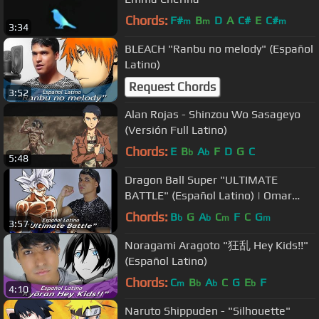
Chords:
F#
B
D
A
C#
E
C#
m
m
m
3:34
BLEACH "Ranbu no melody" (Español
Latino)
Request Chords
3:52
Alan Rojas - Shinzou Wo Sasageyo
(Versión Full Latino)
Chords:
E
B
A
F
D
G
C
b
b
5:48
Dragon Ball Super "ULTIMATE
BATTLE" (Español Latino) | Omar
Cabán
Chords:
B
G
A
C
F
C
G
b
b
m
m
3:57
Noragami Aragoto "狂乱 Hey Kids!!"
(Español Latino)
Chords:
C
B
A
C
G
E
F
m
b
b
b
4:10
Naruto Shippuden - "Silhouette"