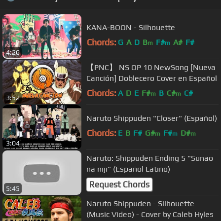
KANA-BOON - Silhouette
Chords:
G
A
D
B
F#
A#
F#
m
m
4:26
【PNC】 NS OP 10 NewSong [Nueva
Canción] Doblecero Cover en Español
Chords:
A
D
E
F#
B
C#
C#
m
m
3:52
Naruto Shippuden "Closer" (Español)
Chords:
E
B
F#
G#
F#
D#
m
m
m
3:04
Naruto: Shippuden Ending 5 "Sunao
na niji" (Español Latino)
Request Chords
5:45
Naruto Shippuden - Silhouette
(Music Video) - Cover by Caleb Hyles