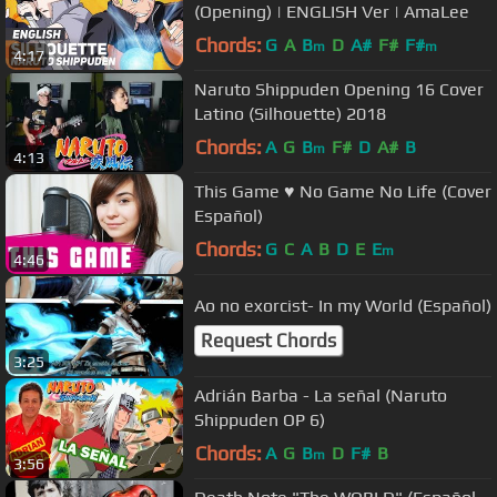
(Opening) | ENGLISH Ver | AmaLee
Chords:
G
A
B
D
A#
F#
F#
m
m
4:17
Naruto Shippuden Opening 16 Cover
Latino (Silhouette) 2018
Chords:
A
G
B
F#
D
A#
B
m
4:13
This Game ♥ No Game No Life (Cover
Español)
Chords:
G
C
A
B
D
E
E
m
4:46
Ao no exorcist- In my World (Español)
Request Chords
3:25
Adrián Barba - La señal (Naruto
Shippuden OP 6)
Chords:
A
G
B
D
F#
B
m
3:56