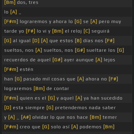
[Bm]
dos, tres
lo
[A]
_
[F#m]
lograremos y ahora lo
[G]
se
[A]
pero muy
tarde yo
[F#]
lo vi y
[Bm]
el reloj
[C]
seguirá
[G]
al igual
[D]
[A]
que estos
[B]
días nos
[F#]
sueltos, nos
[A]
sueltos, nos
[G#]
sueltare los
[G]
recuerdos de aquel
[G#]
ayer aunque
[A]
lejos
[F#m]
estén
han
[G]
pasado mil cosas que
[A]
ahora no
[F#]
lograremos
[Bm]
de contar
[F#m]
quien es el
[G]
y aquel
[A]
ya han sucedido
[D]
esta siempre
[G]
pretendemos nada saber
y
[A]
_
[A#]
olvidar lo que nos hace
[Bm]
temer
[F#m]
creo que
[G]
solo así
[A]
podemos
[Bm]