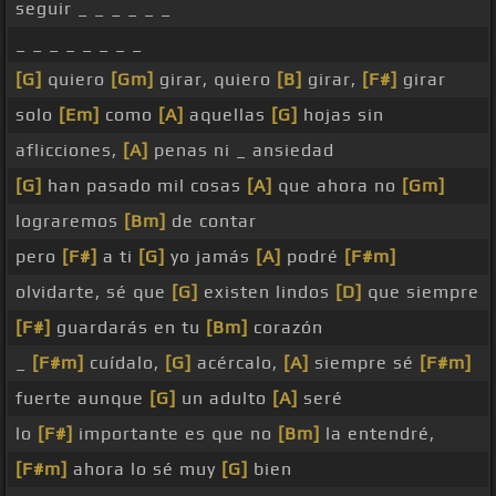
seguir _ _ _ _ _ _
_ _ _ _ _ _ _ _
[G]
quiero
[Gm]
girar, quiero
[B]
girar,
[F#]
girar
solo
[Em]
como
[A]
aquellas
[G]
hojas sin
aflicciones,
[A]
penas ni _ ansiedad
[G]
han pasado mil cosas
[A]
que ahora no
[Gm]
lograremos
[Bm]
de contar
pero
[F#]
a ti
[G]
yo jamás
[A]
podré
[F#m]
olvidarte, sé que
[G]
existen lindos
[D]
que siempre
[F#]
guardarás en tu
[Bm]
corazón
_
[F#m]
cuídalo,
[G]
acércalo,
[A]
siempre sé
[F#m]
fuerte aunque
[G]
un adulto
[A]
seré
lo
[F#]
importante es que no
[Bm]
la entendré,
[F#m]
ahora lo sé muy
[G]
bien