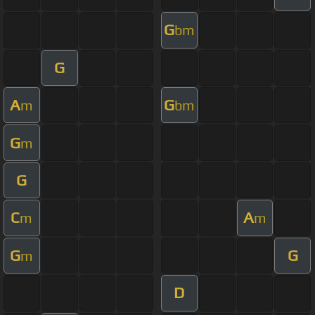
G
bm
G
A
G
m
bm
G
m
G
C
A
m
m
G
G
m
D