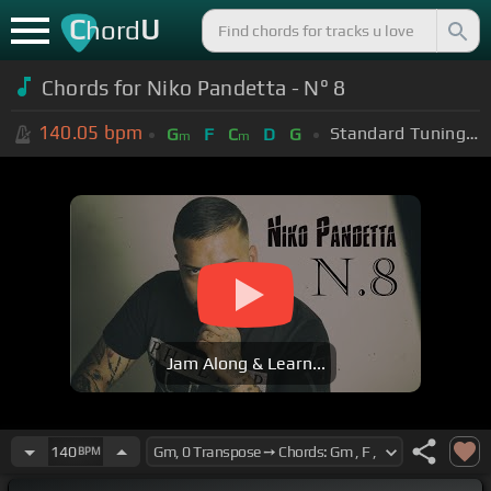
C
U
hord
Chords for Niko Pandetta - N° 8
140.05
bpm
Standard Tuning (EADGBE)
G
F
C
D
G
m
m
Jam Along & Learn...
140
BPM