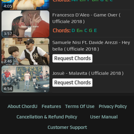
m
m
m
4:05
Francesco D'Aleo - Game Over (
Ufficiale 2018 )
Chords:
D
E
C
G
E
m
3:57
Samuele Nisi Ft. Davide Arezzi - Hey
bella ( Ufficiale 2018 )
Request Chords
3:46
Josuè - Malavita ( Ufficiale 2018 )
Request Chords
4:54
About ChordU
Features
Terms Of Use
Privacy Policy
Cancellation & Refund Policy
User Manual
Customer Support