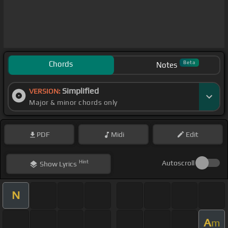
Chords
Beta
Notes
Simplified
VERSION:
Major & minor chords only
PDF
Midi
Edit
Hint
Autoscroll
Show
Lyrics
N
A
m