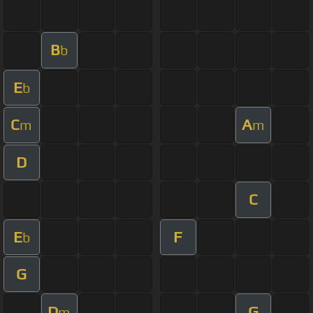
B
b
E
b
C
A
m
m
D
C
E
F
b
G
D
G
m