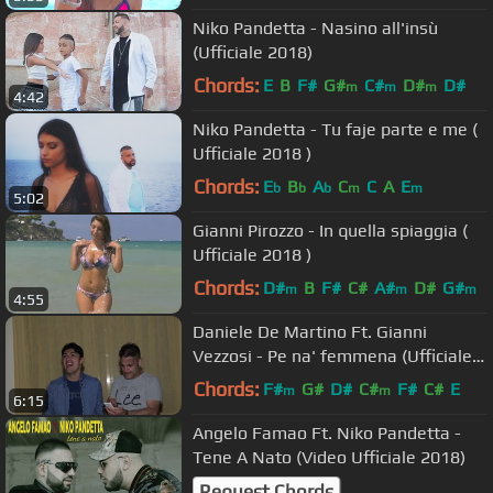
Niko Pandetta - Nasino all'insù
(Ufficiale 2018)
Chords:
E
B
F#
G#
C#
D#
D#
m
m
m
4:42
Niko Pandetta - Tu faje parte e me (
Ufficiale 2018 )
Chords:
E
B
A
C
C
A
E
b
b
b
m
m
5:02
Gianni Pirozzo - In quella spiaggia (
Ufficiale 2018 )
Chords:
D#
B
F#
C#
A#
D#
G#
m
m
m
4:55
Daniele De Martino Ft. Gianni
Vezzosi - Pe na' femmena (Ufficiale
2015)
Chords:
F#
G#
D#
C#
F#
C#
E
m
m
6:15
Angelo Famao Ft. Niko Pandetta -
Tene A Nato (Video Ufficiale 2018)
Request Chords