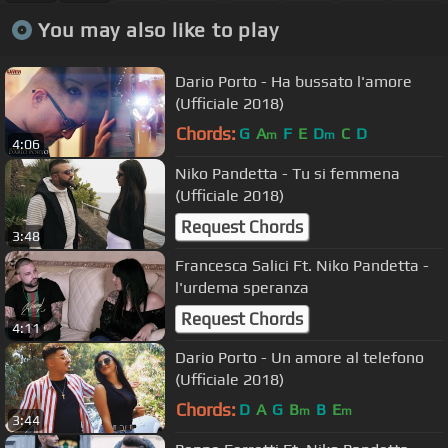
You may also like to play
Dario Porto - Ha bussato l'amore
(Ufficiale 2018)
Chords:
G
A
F
E
D
C
D
m
m
4:06
Niko Pandetta - Tu si femmena
(Ufficiale 2018)
Request Chords
3:48
Francesca Salici Ft. Niko Pandetta -
l'urdema speranza
Request Chords
4:11
Dario Porto - Un amore al telefono
(Ufficiale 2018)
Chords:
D
A
G
B
B
E
m
m
3:44