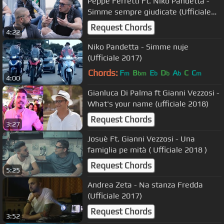
Peppe Ferretti Ft. Niko Pandetta -
Simme sempre giudicate (Ufficiale
2017)
Request Chords
4:22
Niko Pandetta - Simme nuje
(Ufficiale 2017)
Chords:
F
B
E
D
A
C
C
m
bm
b
b
b
m
4:00
Gianluca Di Palma ft Gianni Vezzosi -
What's your name (ufficiale 2018)
Request Chords
3:27
Josuè Ft. Gianni Vezzosi - Una
famiglia pe mità ( Ufficiale 2018 )
Request Chords
5:25
Andrea Zeta - Na stanza Fredda
(Ufficiale 2017)
Request Chords
3:52