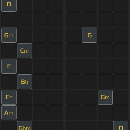
D
G
G
m
C
m
F
B
b
E
G
b
m
A
m
G
D
bm