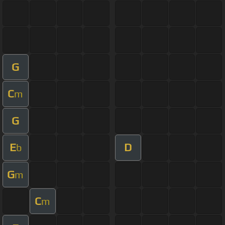
G
C
m
G
E
D
b
G
m
C
m