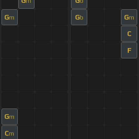
G
G
m
b
G
G
G
m
b
m
C
F
G
m
C
m