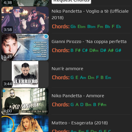
4:38
Niko Pandetta - Voglio a tè (Ufficiale
2018)
Chords:
G
E
B
F
B
F
E
b
bm
bm
m
b
b
3:58
Gianni Pirozzo - 'Na coppia perfetta
Chords:
B
F#
C#
D#
D#
A#
G#
m
3:45
Nun'è ammore
Chords:
G
E
A
D
F
B
E
m
m
m
3:44
Niko Pandetta - Ammore
Chords:
G
A
D
B
B
F#
m
m
4:00
Matteo - Esagerata (2018)
Chords:
A
E
F
D
G
E
C