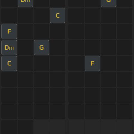
C
F
D
G
m
C
F