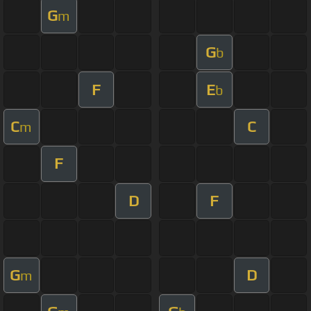
G
m
G
b
F
E
b
C
C
m
F
D
F
G
D
m