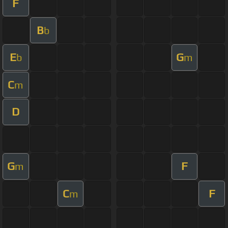
F
B
b
E
G
b
m
C
m
D
G
F
m
C
F
m