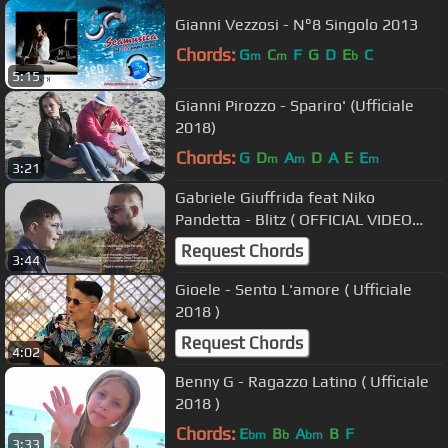
Gianni Vezzosi - N°8 Singolo 2013
Chords:
G
C
F
G
D
E
C
m
m
b
5:15
Gianni Pirozzo - Spariro' (Ufficiale
2018)
Chords:
G
D
A
D
A
E
E
m
m
m
3:21
Gabriele Giuffrida feat Niko
Pandetta - Blitz ( OFFICIAL VIDEO
2018 )
Request Chords
3:44
Gioele - Sento L'amore ( Ufficiale
2018 )
Request Chords
4:02
Benny G - Ragazzo Latino ( Ufficiale
2018 )
Chords:
E
B
A
B
F
bm
b
bm
3:33