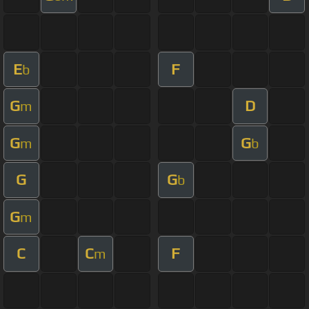
E
F
b
G
D
m
G
G
m
b
G
G
b
G
m
C
C
F
m