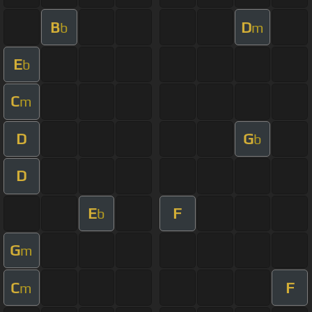
B
D
b
m
E
b
C
m
D
G
b
D
E
F
b
G
m
C
F
m