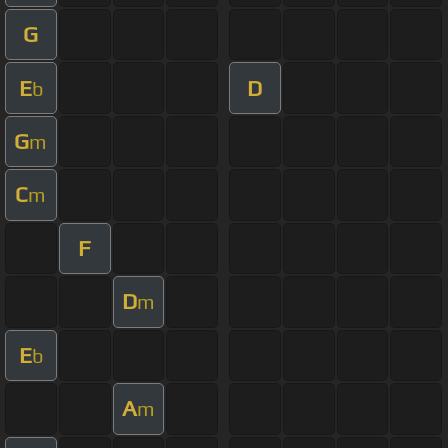
G
E
D
b
G
m
C
m
F
D
m
E
b
A
m