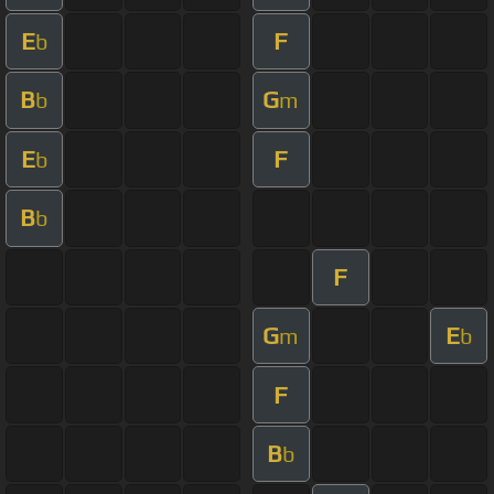
E
F
b
B
G
b
m
E
F
b
B
b
F
G
E
m
b
F
B
b