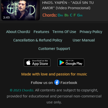
HNOS. YAIPÉN - "AQUÍ SIN TU
AMOR" (Video Promocional)
Chords:
D
B
C
F
G
m
b
m
3:49
About ChordU
Features
Terms Of Use
Privacy Policy
Cancellation & Refund Policy
User Manual
Customer Support
Made with love and passion for music
Follow us on
Facebook
All contents are subject to copyright,
©
2023
ChordU.
provided for educational and personal non-commercial
use only.