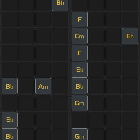
B
b
F
C
E
m
b
F
E
b
B
A
B
b
m
b
G
m
E
b
B
G
b
m