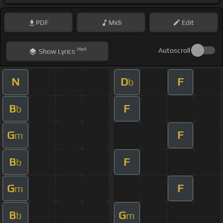
PDF
Midi
Edit
Hint
Autoscroll
Show
Lyrics
N
D
F
b
B
F
b
G
F
m
B
F
b
G
F
m
B
G
b
m