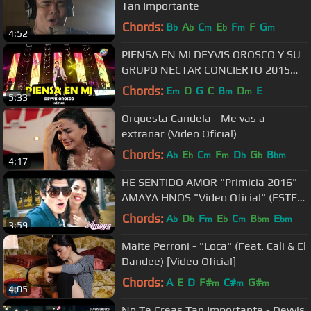
Tan Importante
Chords:
B
A
C
E
F
F
G
b
b
m
b
m
m
4:52
PIENSA EN MI DEYVIS OROSCO Y SU
GRUPO NECTAR CONCIERTO 2015
HD
Chords:
E
D
G
C
B
D
E
m
m
m
5:33
Orquesta Candela - Me vas a
extrañar (Video Oficial)
Chords:
A
E
C
F
D
G
B
b
b
m
m
b
b
bm
4:17
HE SENTIDO AMOR "Primicia 2016" -
AMAYA HNOS "Video Oficial" (ESTE
CORAZON ME HACE TUN TUN)
Chords:
A
D
F
E
C
B
E
b
b
m
b
m
bm
bm
3:59
Maite Perroni - "Loca" (Feat. Cali & El
Dandee) [Video Oficial]
Chords:
A
E
D
F#
C#
G#
m
m
m
4:05
No Te Creas Tan Importante - Deyvis