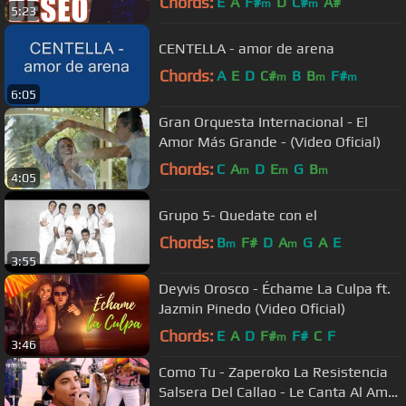
Chords:
E
A
F#
D
C#
A#
m
m
5:23
CENTELLA - amor de arena
Chords:
A
E
D
C#
B
B
F#
m
m
m
6:05
Gran Orquesta Internacional - El
Amor Más Grande - (Video Oficial)
Chords:
C
A
D
E
G
B
m
m
m
4:05
Grupo 5- Quedate con el
Chords:
B
F#
D
A
G
A
E
m
m
3:55
Deyvis Orosco - Échame La Culpa ft.
Jazmin Pinedo (Video Oficial)
Chords:
E
A
D
F#
F#
C
F
m
3:46
Como Tu - Zaperoko La Resistencia
Salsera Del Callao - Le Canta Al Amor