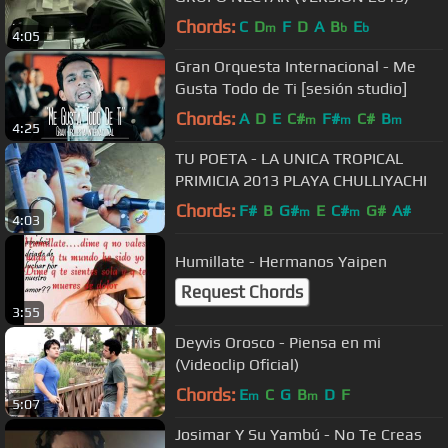
Chords:
C
D
F
D
A
B
E
m
b
b
4:05
Gran Orquesta Internacional - Me
Gusta Todo de Ti [sesión studio]
Chords:
A
D
E
C#
F#
C#
B
m
m
m
4:25
TU POETA - LA UNICA TROPICAL
PRIMICIA 2013 PLAYA CHULLIYACHI
Chords:
F#
B
G#
E
C#
G#
A#
m
m
4:03
Humillate - Hermanos Yaipen
Request Chords
3:55
Deyvis Orosco - Piensa en mi
(Videoclip Oficial)
Chords:
E
C
G
B
D
F
m
m
5:07
Josimar Y Su Yambú - No Te Creas