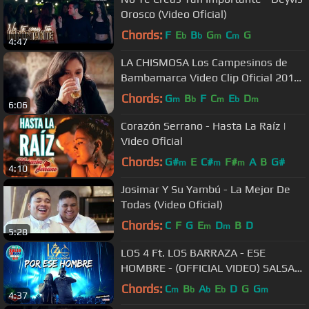
Orosco (Video Oficial)
Chords:
F
E
B
G
C
G
b
b
m
m
4:47
LA CHISMOSA Los Campesinos de
Bambamarca Video Clip Oficial 2016
HD
Chords:
G
B
F
C
E
D
m
b
m
b
m
6:06
Corazón Serrano - Hasta La Raíz |
Video Oficial
Chords:
G#
E
C#
F#
A
B
G#
m
m
m
4:10
Josimar Y Su Yambú - La Mejor De
Todas (Video Oficial)
Chords:
C
F
G
E
D
B
D
m
m
5:28
LOS 4 Ft. LOS BARRAZA - ESE
HOMBRE - (OFFICIAL VIDEO) SALSA
HIT
Chords:
C
B
A
E
D
G
G
m
b
b
b
m
4:37