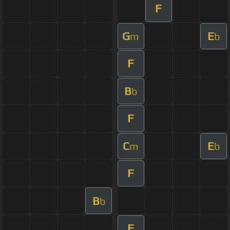
F
G
E
m
b
F
B
b
F
C
E
m
b
F
B
b
F