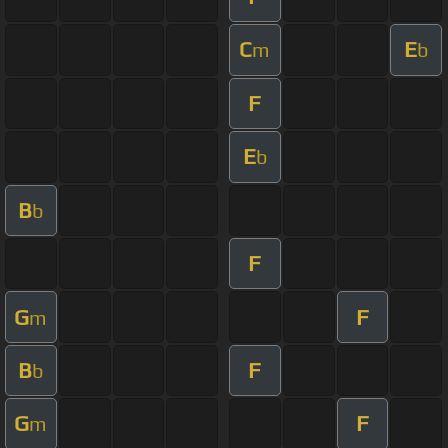
C
E
m
b
F
E
b
B
b
F
G
F
m
B
F
b
G
F
m