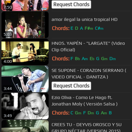
- Palomino 2016
Request Chords
7:50
amor ilegal la unica tropical HD
Chords:
E
D
A
F#
C#
m
m
5:03
HNOS. YAIPÉN - "LARGATE" (Video
Clip Oficial)
Chords:
F
B
A
E
G
G
D
b
m
b
m
m
4:00
SE SUPONE - CORAZON SERRANO (
VIDEO OFICIAL - DANITZA )
Request Chords
3:44
Ezio Oliva - Como Le Hago ft.
Jonathan Moly ( Versión Salsa )
Chords:
C
G
F
D
G
A
B
m
m
m
3:49
CREES TU - DEYVIS OROSCO Y SU
GRUPO NÉCTAR (VERSION 2015)