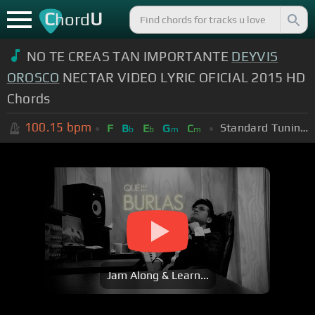
C
U
hord
NO TE CREAS TAN IMPORTANTE
DEYVIS
OROSCO
NECTAR VIDEO LYRIC OFICIAL 2015 HD
Chords
100.15
bpm
Standard Tuning (EADGBE)
F
B
E
G
C
b
b
m
m
Jam Along & Learn...