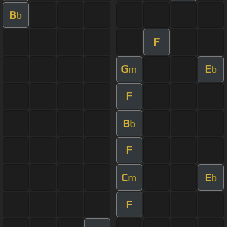
B
b
F
G
E
m
b
F
B
b
F
C
E
m
b
F