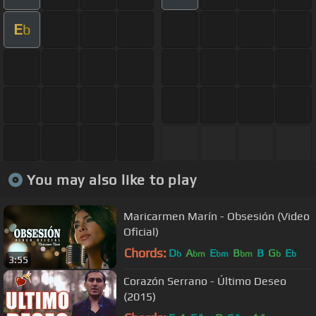
E
b
You may also like to play
Maricarmen Marín - Obsesión (Video
Oficial)
Chords:
D
A
E
B
B
G
E
b
bm
bm
bm
b
b
3:55
Corazón Serrano - Último Deseo
(2015)