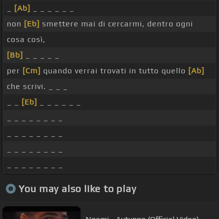
_
[Ab]
_ _ _ _ _ _
non
[Eb]
smettere mai di cercarmi, dentro ogni
cosa così,
[Bb]
_ _ _ _ _
per
[Cm]
quando verrai trovati in tutto quello
[Ab]
che scrivi. _ _ _
_ _
[Eb]
_ _ _ _ _ _
_ _ _ _ _ _ _ _
_ _ _ _ _ _ _ _
_ _ _ _ _ _ _ _
_ _ _ _ _ _ _ _
You may also like to play