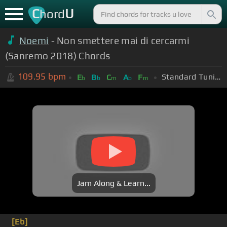
C
U
hord
Noemi
- Non smettere mai di cercarmi
(Sanremo 2018) Chords
109.95
bpm
Standard Tuning (EADGBE)
E
B
C
A
F
b
b
m
b
m
Jam Along & Learn...
[Eb]