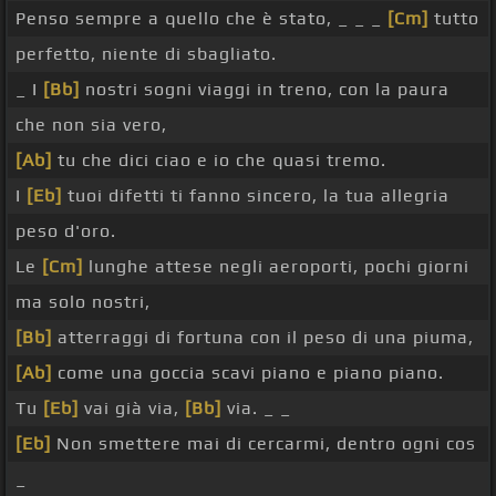
Penso sempre a quello che è stato, _ _ _
[Cm]
tutto
perfetto, niente di sbagliato.
_ I
[Bb]
nostri sogni viaggi in treno, con la paura
che non sia vero,
[Ab]
tu che dici ciao e io che quasi tremo.
I
[Eb]
tuoi difetti ti fanno sincero, la tua allegria
peso d'oro.
Le
[Cm]
lunghe attese negli aeroporti, pochi giorni
ma solo nostri,
[Bb]
atterraggi di fortuna con il peso di una piuma,
[Ab]
come una goccia scavi piano e piano piano.
Tu
[Eb]
vai già via,
[Bb]
via. _ _
[Eb]
Non smettere mai di cercarmi, dentro ogni cos
_