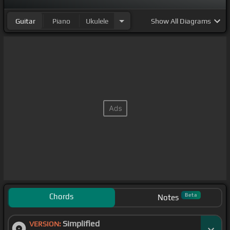
Guitar
Piano
Ukulele
Show
All Diagrams
Chords
Beta
Notes
Simplified
VERSION: