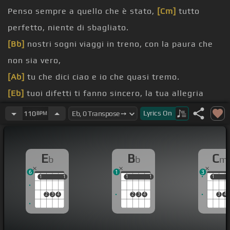
Penso sempre a quello che è stato,
[Cm]
tutto
perfetto, niente di sbagliato.
[Bb]
nostri sogni viaggi in treno, con la paura che
non sia vero,
[Ab]
tu che dici ciao e io che quasi tremo.
[Eb]
tuoi difetti ti fanno sincero, la tua allegria
peso d'oro.
Lyrics
On
110
BPM
[Cm]
lunghe attese negli aeroporti, pochi giorni ma
solo nostri,
E
B
C
b
b
m
[Bb]
atterraggi di fortuna con il peso di una piuma,
6
1
3
[Ab]
come una goccia scavi piano e piano piano.
1
1
1
1
1
1
1
1
1
1
[Eb]
vai già via,
[Bb]
via.
2
3
4
2
3
4
3
4