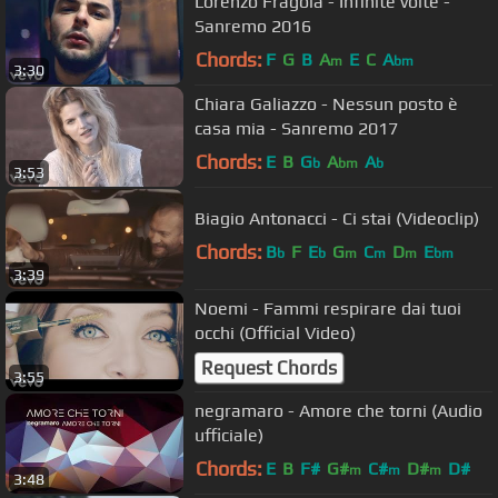
Lorenzo Fragola - Infinite volte -
Sanremo 2016
Chords:
F
G
B
A
E
C
A
m
bm
3:30
Chiara Galiazzo - Nessun posto è
casa mia - Sanremo 2017
Chords:
E
B
G
A
A
b
bm
b
3:53
Biagio Antonacci - Ci stai (Videoclip)
Chords:
B
F
E
G
C
D
E
b
b
m
m
m
bm
3:39
Noemi - Fammi respirare dai tuoi
occhi (Official Video)
Request Chords
3:55
negramaro - Amore che torni (Audio
ufficiale)
Chords:
E
B
F#
G#
C#
D#
D#
m
m
m
3:48