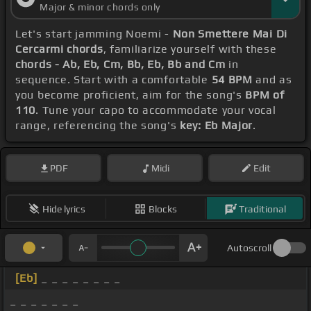
Major & minor chords only
Let's start jamming Noemi -
Non Smettere Mai Di
Cercarmi chords
, familiarize yourself with these
chords - Ab, Eb, Cm, Bb, Eb, Bb and Cm
in
sequence. Start with a comfortable
54 BPM
and as
you become proficient, aim for the song's
BPM of
110
. Tune your capo to accommodate your vocal
range, referencing the song's
key: Eb Major
.
PDF
Midi
Edit
Hide lyrics
Blocks
Traditional
Autoscroll
[Eb]
_ _ _ _ _ _ _ _
_ _ _ _ _ _ _