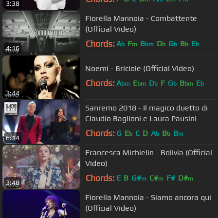
3:38
Fiorella Mannoia - Combattente
(Official Video)
Chords:
A
F
B
D
G
B
E
b
m
bm
b
b
b
b
4:16
Noemi - Briciole (Official Video)
Chords:
A
E
D
F
G
B
E
bm
bm
b
b
bm
b
3:44
Sanremo 2018 - Il magico duetto di
Claudio Baglioni e Laura Pausini
Chords:
G
E
C
D
A
B
B
b
b
b
m
6:14
Francesca Michielin - Bolivia (Official
Video)
Chords:
E
B
G#
C#
F#
D#
m
m
m
3:48
Fiorella Mannoia - Siamo ancora qui
(Official Video)