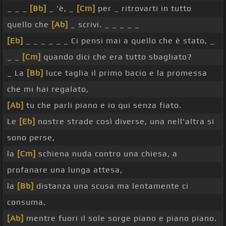
_ _ _
[Bb]
_ 'è, _
[Cm]
per _ ritrovarti in tutto
quello che
[Ab]
_ scrivi. _ _ _ _ _
[Eb]
_ _ _ _ _ _ Ci pensi mai a quello che è stato, _
_ _
[Cm]
quando dici che era tutto sbagliato?
_ La
[Bb]
luce taglia il primo bacio e la promessa
che mi hai regalato,
[Ab]
tu che parli piano e io qui senza fiato.
Le
[Eb]
nostre strade così diverse, una nell'altra si
sono perse,
la
[Cm]
schiena nuda contro una chiesa, a
profanare una lunga attesa,
la
[Bb]
distanza una scusa ma lentamente ci
consuma,
[Ab]
mentre fuori il sole sorge piano e piano piano.