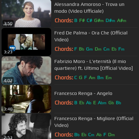
Alessandra Amoroso - Trova un
modo (Video Ufficiale)
Chords:
B
F#
C#
G#
D#
A#
m
m
m
3:50
Fred De Palma - Ora Che (Official
Video)
Chords:
F
B
G
D
C
E
F
b
m
m
m
b
m
3:23
Fabrizio Moro - L'eternità (Il mio
quartiere) ft. Ultimo [Official Video]
Chords:
C
G
F
A
B
E
m
m
m
4:02
Francesco Renga - Angelo
Chords:
B
E
A
E
A
G
B
b
b
bm
b
b
3:40
Francesco Renga - Migliore (Official
Video)
Chords:
B
E
C
A
F
D
b
b
m
b
m
2:53