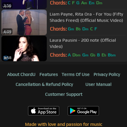
Chords:
C
F
G
A
E
D
m
m
m
3:56
Liam Payne, Rita Ora - For You (Fifty
Shades Freed) (Official Music Video)
Chords:
G
B
D
C
F
m
b
m
4:09
Laura Pausini - 200 note (Official
Video)
Chords:
A
D
G
G
B
E
B
bm
m
b
b
bm
3:58
About ChordU
Features
Terms Of Use
Privacy Policy
Cancellation & Refund Policy
User Manual
Customer Support
Made with love and passion for music