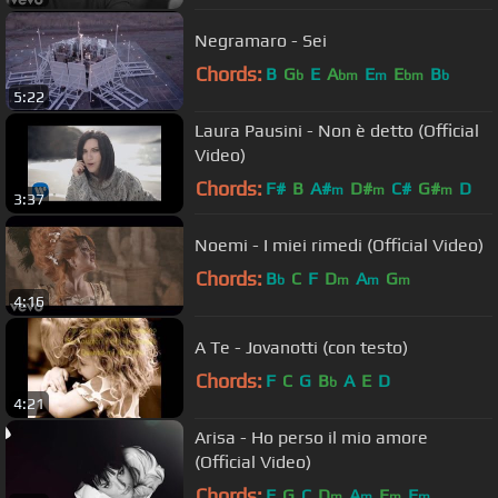
Negramaro - Sei
Chords:
B
G
E
A
E
E
B
b
bm
m
bm
b
5:22
Laura Pausini - Non è detto (Official
Video)
Chords:
F#
B
A#
D#
C#
G#
D
m
m
m
3:37
Noemi - I miei rimedi (Official Video)
Chords:
B
C
F
D
A
G
b
m
m
m
4:16
A Te - Jovanotti (con testo)
Chords:
F
C
G
B
A
E
D
b
4:21
Arisa - Ho perso il mio amore
(Official Video)
Chords:
F
G
C
D
A
E
F
m
m
m
m