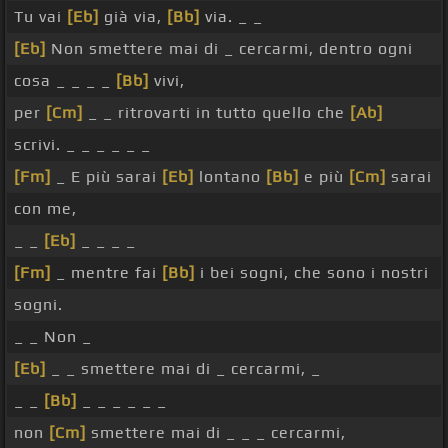
Tu vai
[Eb]
già via,
[Bb]
via. _ _
[Eb]
Non smettere mai di _ cercarmi, dentro ogni
cosa _ _ _ _
[Bb]
vivi,
per
[Cm]
_ _ ritrovarti in tutto quello che
[Ab]
scrivi. _ _ _ _ _ _
[Fm]
_ E più sarai
[Eb]
lontano
[Bb]
e più
[Cm]
sarai
con me,
_ _
[Eb]
_ _ _ _
[Fm]
_ mentre fai
[Bb]
i bei sogni, che sono i nostri
sogni.
_ _ Non _
[Eb]
_ _ smettere mai di _ cercarmi, _
_ _
[Bb]
_ _ _ _ _ _
non
[Cm]
smettere mai di _ _ _ cercarmi,