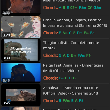
Noemi - Autunno (Official Video)
Chords:
A
B
E
C#
F#
C#
G#
m
m
m
3:33
Ornella Vanoni, Bungaro, Pacifico -
Imparare ad amarsi (Sanremo 2018)
Chords:
F
A
C
G
D
E
B
m
m
m
b
3:29
Thegiornalisti - Completamente
(testo)
Chords:
G
A
D
B
F#
F#
m
m
3:30
Raige feat. Annalisa - Dimenticare
(Mai) (Official Video)
Chords:
E
C
D
G
m
3:13
Annalisa - Il Mondo Prima Di Te
(Official Video) - Sanremo 2018
Chords:
B
F#
E
A
F#
m
3:45