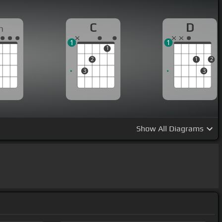
C
D
m
1
1
1
2
1
2
3
3
Show
All Diagrams