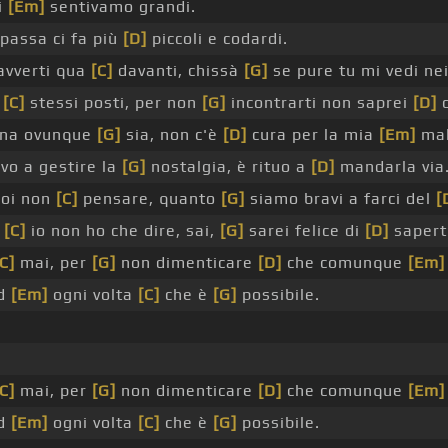
i
[Em]
sentivamo grandi.
passa ci fa più
[D]
piccoli e codardi.
avverti qua
[C]
davanti, chissà
[G]
se pure tu mi vedi ne
i
[C]
stessi posti, per non
[G]
incontrarti non saprei
[D]
c
tena ovunque
[G]
sia, non c'è
[D]
cura per la mia
[Em]
mal
vo a gestire la
[G]
nostalgia, è rituo a
[D]
mandarla via
poi non
[C]
pensare, quanto
[G]
siamo bravi a farci del
[
,
[C]
io non ho che dire, sai,
[G]
sarei felice di
[D]
saperti
C]
mai, per
[G]
non dimenticare
[D]
che comunque
[Em]
ed
[Em]
ogni volta
[C]
che è
[G]
possibile.
C]
mai, per
[G]
non dimenticare
[D]
che comunque
[Em]
ed
[Em]
ogni volta
[C]
che è
[G]
possibile.