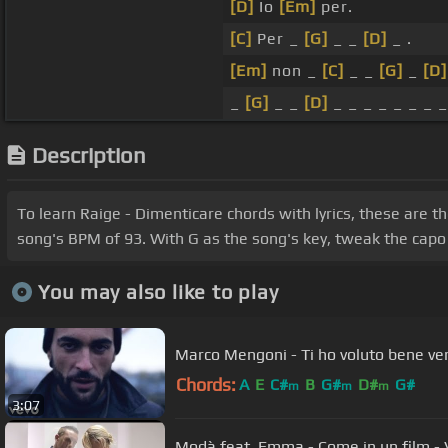
[D]
Io
[Em]
per.
[C]
Per _
[G]
_ _
[D]
_ .
[Em]
non _
[C]
_ _
[G]
_
[D]
_
[G]
_ _
[D]
_ _ _ _ _ _ _ _
Description
To learn Raige - Dimenticare chords with lyrics, these are t
song's BPM of 93. With G as the song's key, tweak the capo t
You may also like to play
Marco Mengoni - Ti ho voluto bene ve
Chords:
A
E
C#
B
G#
D#
G#
m
m
m
3:07
Modà feat. Emma - Come in un film - V