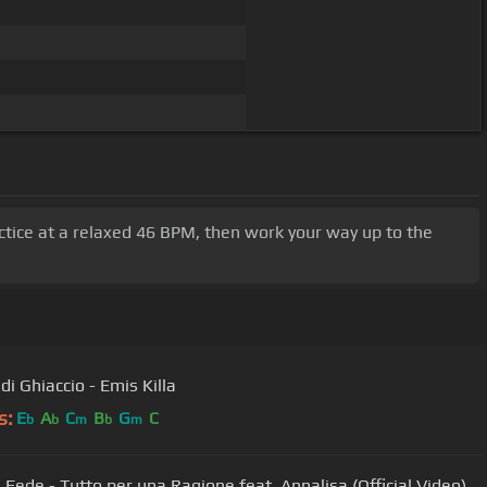
ractice at a relaxed 46 BPM, then work your way up to the
di Ghiaccio - Emis Killa
s:
E
A
C
B
G
C
b
b
m
b
m
& Fede - Tutto per una Ragione feat. Annalisa (Official Video)