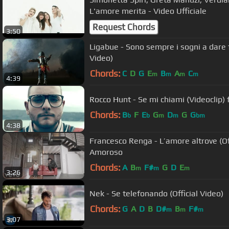
L'amore merita - Video Ufficiale
Request Chords
3:50
Ligabue - Sono sempre i sogni a dare 
Video)
Chords:
C
D
G
E
B
A
C
m
m
m
m
4:39
Rocco Hunt - Se mi chiami (Videoclip) 
Chords:
B
F
E
G
D
G
G
b
b
m
m
bm
4:38
Francesco Renga - L’amore altrove (Off
Amoroso
Chords:
A
B
F#
G
D
E
m
m
m
3:26
Nek - Se telefonando (Official Video)
Chords:
G
A
D
B
D#
B
F#
m
m
m
3:07