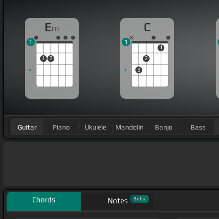
E
C
m
1
1
1
1
2
2
3
Guitar
Piano
Ukulele
Mandolin
Banjo
Bass
Chords
Beta
Notes