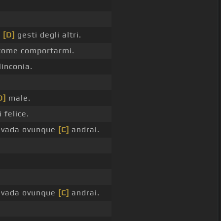
i
[D]
gesti degli altri.
ome comportarmi.
inconia.
.
D]
male.
 felice.
vada ovunque
[C]
andrai.
vada ovunque
[C]
andrai.