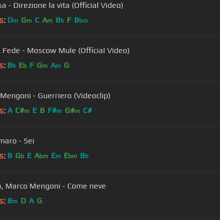
a - Direzione la vita (Official Video)
s:
D
G
C
A
B
F
B
m
m
m
b
bm
& Fede - Moscow Mule (Official Video)
s:
B
E
F
G
A
G
b
b
m
m
Mengoni - Guerriero (Videoclip)
s:
A
C#
E
B
F#
G#
C#
m
m
m
aro - Sei
s:
B
G
E
A
E
E
B
b
bm
m
bm
b
a, Marco Mengoni - Come neve
s:
B
D
A
G
m