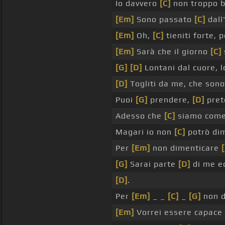
Io davvero
[C]
non troppo b
[Em]
Sono passato
[C]
dall
[Em]
Oh,
[C]
tieniti forte, 
[Em]
Sarà che il giorno
[C]
[G]
[D]
Lontani dal cuore, l
[D]
Togliti da me, che son
Puoi
[G]
prendere,
[D]
pret
Adesso che
[C]
siamo come
Magari io non
[C]
potrò dim
Per
[Em]
non dimenticare
[
[G]
Sarai parte
[D]
di me 
[D]
.
Per
[Em]
_ _
[C]
_
[G]
non d
[Em]
Vorrei essere capace