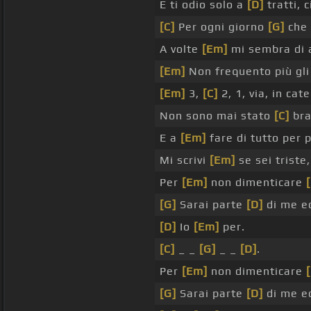
E ti odio solo a
[D]
tratti, c
[C]
Per ogni giorno
[G]
che 
A volte
[Em]
mi sembra di 
[Em]
Non frequento più gl
[Em]
3,
[C]
2, 1, via, in ca
Non sono mai stato
[C]
bra
E a
[Em]
fare di tutto per 
Mi scrivi
[Em]
se sei triste
Per
[Em]
non dimenticare
[
[G]
Sarai parte
[D]
di me 
[D]
Io
[Em]
per.
[C]
_ _
[G]
_ _
[D]
.
Per
[Em]
non dimenticare
[
[G]
Sarai parte
[D]
di me 