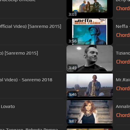
Chord
3:03
(Official Video) [Sanremo 2015]
Neffa 
Chord
3:56
deo) [Sanremo 2015]
Tizian
Chord
3:49
cial Video) - Sanremo 2018
Mr.Rai
Chord
3:46
i Lovato
Annalis
Chord
3:07
ana Zangaro, Roberta Pompa -