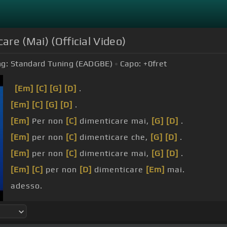
are (Mai) (Official Video)
ng:
Standard Tuning (EADGBE)
Capo:
+0
fret
[Em]
[C]
[G]
[D]
.
[Em]
[C]
[G]
[D]
.
[Em]
Per non
[C]
dimenticare mai,
[G]
[D]
.
[Em]
per non
[C]
dimenticare che,
[G]
[D]
.
[Em]
per non
[C]
dimenticare mai,
[G]
[D]
.
[Em]
[C]
per non
[D]
dimenticare
[Em]
mai.
adesso.
a questo.