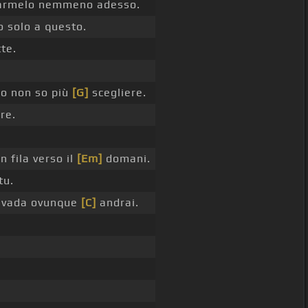
garmelo nemmeno adesso.
 solo a questo.
tte.
io non so più
[G]
scegliere.
re.
n fila verso il
[Em]
domani.
tu.
vada ovunque
[C]
andrai.