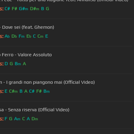
s:
C#
F#
G#
D#
B
G
m
m
- Dove sei (feat. Ghemon)
s:
A
D
F
E
C
C
E
b
b
m
b
m
o Ferro - Valore Assoluto
s:
D
G
B
A
m
n - I grandi non piangono mai (Official Video)
s:
E
C#
B
A
C#
F#
B
m
m
a - Senza riserva (Official Video)
s:
F
G
A
C
A
D
m
m