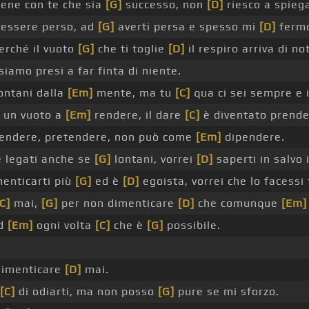
ene con te che sia
[G]
successo, non
[D]
riesco a spie
'essere perso, ad
[G]
averti persa e spesso mi
[D]
fermo
perché il vuoto
[G]
che ti toglie
[D]
il respiro arriva di no
siamo presi a far finta di niente.
ontani dalla
[Em]
mente, ma tu
[C]
qua ci sei sempre e 
o un vuoto a
[Em]
rendere, il dare
[C]
è diventato prende
endere, pretendere, non può come
[Em]
dipendere.
 legati anche se
[G]
lontani, vorrei
[D]
saperti in salvo i
enticarti più
[G]
ed è
[D]
egoista, vorrei che lo facessi 
C]
mai,
[G]
per non dimenticare
[D]
che comunque
[Em]
ed
[Em]
ogni volta
[C]
che è
[G]
possibile.
imenticare
[D]
mai.
[C]
di odiarti, ma non posso
[G]
pure se mi sforzo.