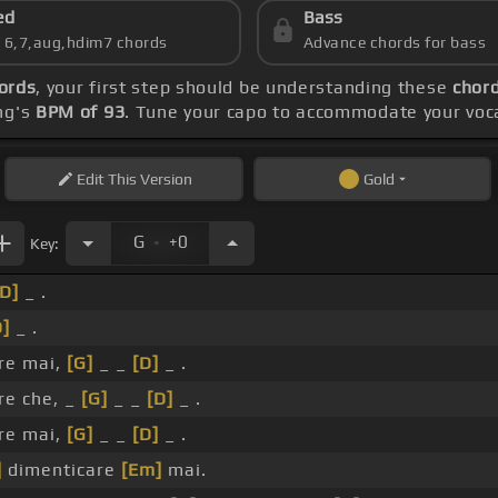
ed
Bass
s 6,7,aug,hdim7 chords
Advance chords for bass
ords
, your first step should be understanding these
chord
ng's
BPM of 93
. Tune your capo to accommodate your voca
Edit
This Version
Gold
.
G
+0
Key:
[D]
_ .
D]
_ .
re mai,
[G]
_ _
[D]
_ .
re che, _
[G]
_ _
[D]
_ .
re mai,
[G]
_ _
[D]
_ .
]
dimenticare
[Em]
mai.