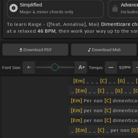
Simplified
Advanc
Major & minor chords only
Include
To learn Raige - ([feat. Annalisa], Mai)
Dimenticare ch
at a relaxed
46 BPM
, then work your way up to the so
Download
PDF
Download
Midi
Font Size:
Tempo:
93
BPM
[Em]
_ _ _
[C]
_ _
[G]
_ _
_
[Em]
_ _
[C]
_ _
[G]
_ _
[
[Em]
Per non
[C]
dimentica
[Em]
per non
[C]
dimentica
[Em]
per non
[C]
dimentica
_
[Em]
_ _
[C]
_ per non
[D