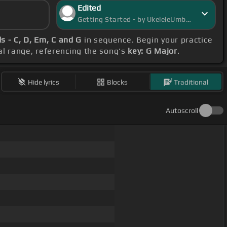
Edited
Getting Started - by UkeleleUmbra
s - C, D, Em, C and G
in sequence. Begin your practice
l range, referencing the song's
key: G Major
.
Hide lyrics
Blocks
Traditional
Autoscroll