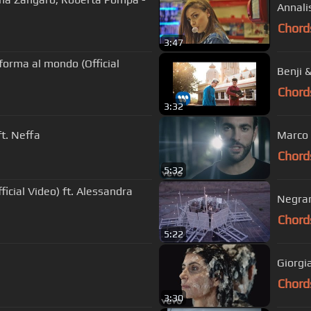
Annalis
Chord
3:47
forma al mondo (Official
Benji 
Chord
3:32
ft. Neffa
Marco 
Chord
5:32
icial Video) ft. Alessandra
Negram
Chord
5:22
Giorgi
Chord
3:30