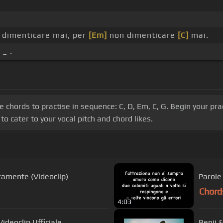
dimenticare mai, per
[Em]
non dimenticare
[C]
mai.
 _ .
he chords to practise in sequence: C, D, Em, C, G. Begin your p
o cater to your vocal pitch and chord likes.
ramente (Videoclip)
Parole 
Chord
4:03
ideoclip Ufficiale
Benji 