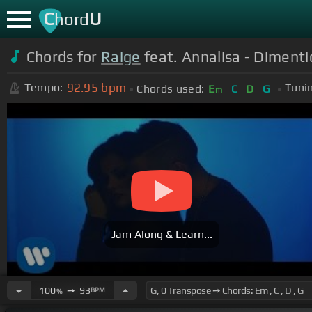
C
U
hord
Chords for
Raige
feat. Annalisa - Dimentic
92.95
bpm
Tempo:
Tuni
Chords used:
E
C
D
G
m
Jam Along & Learn...
100
➙
93
BPM
%