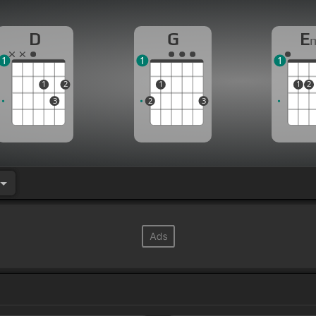
D
G
E
1
1
1
1
2
1
1
2
3
2
3