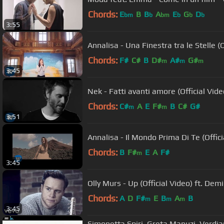
Chords:
E
B
B
A
E
G
D
bm
b
bm
b
b
b
3:55
Annalisa - Una Finestra tra le Stelle 
Chords:
F#
C#
B
D#
A#
G#
m
m
m
3:45
Nek - Fatti avanti amore (Official Vi
Chords:
C#
A
E
F#
B
C#
G#
m
m
3:51
Annalisa - Il Mondo Prima Di Te (Offi
Chords:
B
F#
E
A
F#
m
3:45
Olly Murs - Up (Official Video) ft. Dem
Chords:
A
D
F#
E
B
A
B
m
m
m
3:45
Simonetta Spiri, Greta Manuzi, Verdi