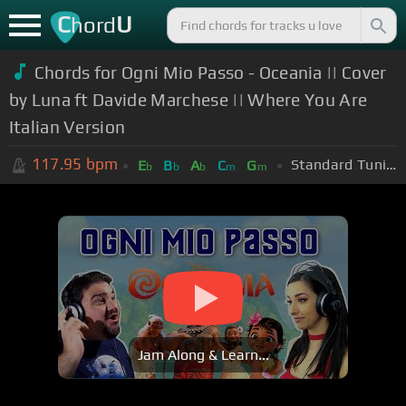
C
U
hord
Chords for Ogni Mio Passo - Oceania || Cover
by Luna ft Davide Marchese || Where You Are
Italian Version
117.95
bpm
Standard Tuning (EADGBE)
E
B
A
C
G
b
b
b
m
m
Jam Along & Learn...