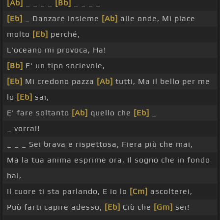
[Ab]
_ _ _ _
[Bb]
_ _ _ _
[Eb]
_ Danzare insieme
[Ab]
alle onde, Mi piace
molto
[Eb]
perché,
L'oceano mi provoca, Ha!
[Bb]
E' un tipo socievole,
[Eb]
Mi credono pazza
[Ab]
tutti, Ma il bello per me
lo
[Eb]
sai,
E' fare soltanto
[Ab]
quello che
[Eb]
_
_ vorrai!
_ _ _ Sei brava e rispettosa, Fiera più che mai,
Ma la tua anima esprime ora, Il sogno che in fondo
hai,
Il cuore ti sta parlando, E io lo
[Cm]
ascolterei,
Può farti capire adesso,
[Eb]
Ciò che
[Gm]
sei!