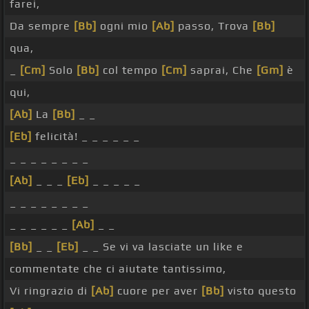
farei,
Da sempre
[Bb]
ogni mio
[Ab]
passo, Trova
[Bb]
qua,
_
[Cm]
Solo
[Bb]
col tempo
[Cm]
saprai, Che
[Gm]
è
qui,
[Ab]
La
[Bb]
_ _
[Eb]
felicità! _ _ _ _ _ _
_ _ _ _ _ _ _ _
[Ab]
_ _ _
[Eb]
_ _ _ _ _
_ _ _ _ _ _ _ _
_ _ _ _ _ _
[Ab]
_ _
[Bb]
_ _
[Eb]
_ _ Se vi va lasciate un like e
commentate che ci aiutate tantissimo,
Vi ringrazio di
[Ab]
cuore per aver
[Bb]
visto questo