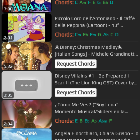
Chords:
C
A
F
E
G
B
D
m
b
3:00
Piccolo Coro dell'Antoniano - Il caffè
della Peppina (Cartoon) - 13°
Zecchino d'Oro
Chords:
C
E
F
G
A
C
D
m
b
m
b
2:01
🎄Disney: Christmas Medley🎄
[Italian Songs] - Michele Grandinetti
& Sistiana
Request Chords
5:22
Disney Villains #1 - Be Prepared ||
Scar || (The Lion King OST) Cover by
Luna
Request Chords
3:35
¿Cómo Me Ves? ("Soy Luna"
Momento Musical/Sliders en la
competencia final)
Chords:
E
B
E
A
A
F
b
b
bm
2:04
Angela Finocchiaro, Chiara Grispo - Io