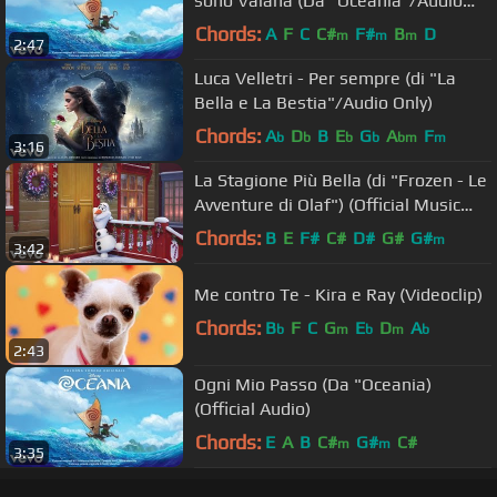
sono Vaiana (Da "Oceania"/Audio
Only)
Chords:
A
F
C
C#
F#
B
D
m
m
m
2:47
Luca Velletri - Per sempre (di "La
Bella e La Bestia"/Audio Only)
Chords:
A
D
B
E
G
A
F
b
b
b
b
bm
m
3:16
La Stagione Più Bella (di "Frozen - Le
Avventure di Olaf") (Official Music
Video)
Chords:
B
E
F#
C#
D#
G#
G#
m
3:42
Me contro Te - Kira e Ray (Videoclip)
Chords:
B
F
C
G
E
D
A
b
m
b
m
b
2:43
Ogni Mio Passo (Da "Oceania)
(Official Audio)
Chords:
E
A
B
C#
G#
C#
m
m
3:35