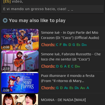
[Eb]
video,
E vi mando un grosso bacio, ciao! _ _
You may also like to play
Simone Iuè - In Ogni Parte del Mio
Corazon (Di "Coco") (Official Audio)
Chords:
C
F
B
D
G
E
D
b
b
m
2:08
Simone Iuè, Fabrizio Russotto - Che
loco che mi sento! (di "Coco")
Chords:
D
G
A
E
C
D
m
2:19
Puoi illuminare il mondo a festa
(From "Il ritorno di Mary
Poppins"/Audio Only)
Chords:
G
D
A
E
D
A
A
b
b
b
m
7:08
MOANA - DE NADA [MAUI]