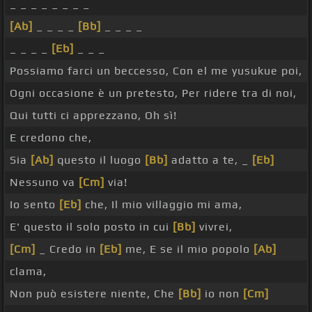
_ _ _ _ _ _ _ _
[Ab]
_ _ _ _
[Bb]
_ _ _ _
_ _ _ _
[Eb]
_ _ _
Possiamo farci un beccesso, Con el me yusukue poi,
Ogni occasione è un pretesto, Per ridere tra di noi,
Qui tutti ci apprezzano, Oh sì!
E credono che,
Sia
[Ab]
questo il luogo
[Bb]
adatto a te, _
[Eb]
Nessuno va
[Cm]
via!
Io sento
[Eb]
che, Il mio villaggio mi ama,
E' questo il solo posto in cui
[Bb]
vivrei,
[Cm]
_ Credo in
[Eb]
me, E se il mio popolo
[Ab]
clama,
Non può esistere niente, Che
[Bb]
io non
[Cm]