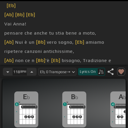
[Eb]
[Ab]
[Bb]
[Eb]
Vai Anna!
pensare che anche tu stia bene a moto,
[Ab]
Nui è un
[Bb]
vero sogno,
[Eb]
amiamo
ripetere canzoni antichissime,
[Ab]
non ce n
[Bb]
'è
[Eb]
bisogno, Tradizione e
passione ci emozionano e ci piacciono,
Lyrics
On
118
BPM
[Ab]
le abbiamo
[Bb]
[Eb]
qui, Il cibo non manca
mai, e usiamo le nostre mani,
E
B
A
b
b
b
[Bb]
così,
[Eb]
Ma che
[Bb]
[Cm]
ciani!
6
1
4
1
1
1
1
1
1
1
1
1
1
2
2
3
4
2
3
4
3
4