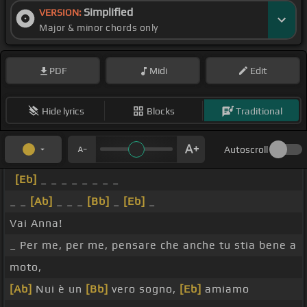
Simplified
VERSION:
Major & minor chords only
PDF
Midi
Edit
Hide lyrics
Blocks
Traditional
Autoscroll
[Eb]
_ _ _ _ _ _ _ _
_ _
[Ab]
_ _ _
[Bb]
_
[Eb]
_
Vai Anna!
_ Per me, per me, pensare che anche tu stia bene a
moto,
[Ab]
Nui è un
[Bb]
vero sogno,
[Eb]
amiamo