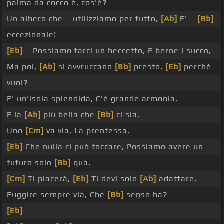
palma da cocco è, cos'è?
Un albero che _ utilizziamo per tutto,
[Ab]
E' _
[Bb]
eccezionale!
[Eb]
_ Possiamo farci un beccetto, E berne i succo,
Ma poi,
[Ab]
si avvruccano
[Bb]
presto,
[Eb]
perché
vuoi?
E' un'isola splendida, C'è grande armonia,
E la
[Ab]
più bella che
[Bb]
ci sia,
Uno
[Cm]
va via, La prentessa,
[Eb]
Che nulla ci può toccare, Possiamo avere un
futuro solo
[Bb]
qua,
[Cm]
Ti piacerà,
[Eb]
Ti devi solo
[Ab]
adattare,
Fuggire sempre via, Che
[Bb]
senso ha?
[Eb]
_ _ _ _