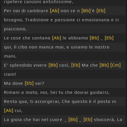
ripetere canzoni antichissime,
Per noi di cambiare
[Ab]
non ce n
[Bb]
'è
[Eb]
bisogno, Tradizione e passione ci emozionano e ci
piacciono,
Le cose che contano
[Ab]
le abbiamo
[Bb]
_
[Eb]
qui, Il cibo non manca mai, e usiamo le nostre
mani,
E' splendido vivere
[Bb]
così,
[Eb]
Ma che
[Bb]
[Cm]
ciani!
Ma dove
[Eb]
vai?
Rimani a moto, noi, Sei tu che dovrai guidarci,
Resta qua, ti accorgerai, Che questo è il posto in
[Ab]
cui,
La gioia che hai nel cuore _
[Bb]
_
[Eb]
sboccerà, La