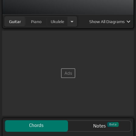
Guitar
Piano
Ukulele
Show
All Diagrams
Chords
Beta
Notes