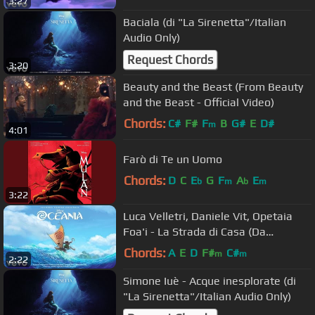
3:27
Baciala (di "La Sirenetta"/Italian
Audio Only)
Request Chords
3:20
Beauty and the Beast (From Beauty
and the Beast - Official Video)
Chords:
C#
F#
F
B
G#
E
D#
m
4:01
Farò di Te un Uomo
Chords:
D
C
E
G
F
A
E
b
m
b
m
3:22
Luca Velletri, Daniele Vit, Opetaia
Foa'i - La Strada di Casa (Da
"Oceania") (Audio)
Chords:
A
E
D
F#
C#
m
m
2:22
Simone Iuè - Acque inesplorate (di
"La Sirenetta"/Italian Audio Only)