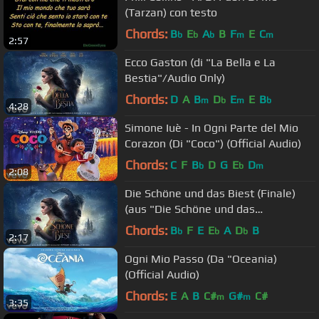
(Tarzan) con testo
Chords:
B
E
A
B
F
E
C
b
b
b
m
m
2:57
Ecco Gaston (di "La Bella e La
Bestia"/Audio Only)
Chords:
D
A
B
D
E
E
B
m
b
m
b
4:28
Simone Iuè - In Ogni Parte del Mio
Corazon (Di "Coco") (Official Audio)
Chords:
C
F
B
D
G
E
D
b
b
m
2:08
Die Schöne und das Biest (Finale)
(aus "Die Schöne und das
Biest"/Audio Only)
Chords:
B
F
E
E
A
D
B
b
b
b
2:17
Ogni Mio Passo (Da "Oceania)
(Official Audio)
Chords:
E
A
B
C#
G#
C#
m
m
3:35