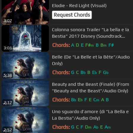
Elodie - Red Light (Visual)
Request Chords
3:07
Colonna sonora Trailer "La bella e la
Bestia" 2017 Disney (Soundtrack
"Beauty and the Beast")
Chords:
A
D
E
F#
B
B
F#
m
m
3:01
Belle (De "La Belle et la Bête"/Audio
Only)
Chords:
G
C
B
B
E
F
G
b
b
b
5:38
Beauty and the Beast (Finale) (From
"Beauty and the Beast"/Audio Only)
Chords:
B
E
F
E
C
A
B
b
b
m
2:17
Uno sguardo d’amore (di "La Bella e
La Bestia"/Audio Only)
Chords:
G
C
F
D
A
E
A
m
b
m
2:57