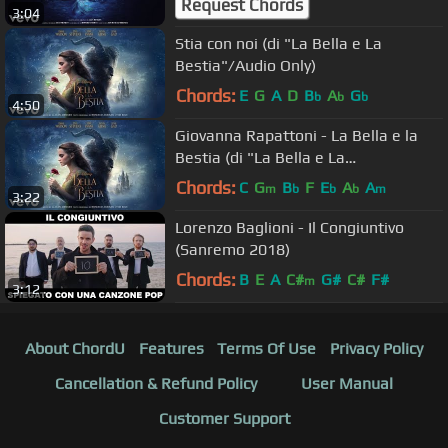
Request Chords
3:04
Stia con noi (di "La Bella e La
Bestia"/Audio Only)
Chords:
E
G
A
D
B
A
G
b
b
b
4:50
Giovanna Rapattoni - La Bella e la
Bestia (di "La Bella e La
Bestia"/Audio Only)
Chords:
C
G
B
F
E
A
A
m
b
b
b
m
3:22
Lorenzo Baglioni - Il Congiuntivo
(Sanremo 2018)
Chords:
B
E
A
C#
G#
C#
F#
m
3:12
About ChordU
Features
Terms Of Use
Privacy Policy
Cancellation & Refund Policy
User Manual
Customer Support