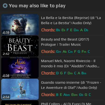
You may also like to play
La Bella e la Bestia (Reprise) (di "La
Bella e La Bestia"/Audio Only)
Chords:
B
E
F
E
D
A
D
b
b
m
b
2:16
Beauty and the Beast (2017)
Prologue | Trailer Music
Chords:
G
A
C
F
G
F
C
m
b
m
m
2:42
Manuel Meli, Naomi Rivieccio - Il
mondo è mio (Di "Aladdin"/Audio
Only)
Chords:
D
G
F
D
C
A
B
m
m
2:58
Quando siamo insieme (di "Frozen -
Le Avventure di Olaf"/Audio Only)
Chords:
B
E
A
E
G
G
C
bm
bm
b
2:54
Phill Collins - Al Di Fuori Di Me