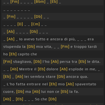
_ _
[Fm]
_ _ _ _
[Bbm]
_
[Eb]
_
_ _ _ _ _ _ _ _
_
[Fm]
_ _ _ _ _
[Db]
_ _
_ _ _ _
[D]
_ _
[Cm]
_ _
_
[Ab]
_ _ _ _
[Db]
_ _ _
_
[Ab]
_ Io avevo tutto e ancora di più, _ _ _ era
stupenda la
[Db]
mia vita, _ _
[Fm]
e troppo tardi
ho
[Eb]
capito che
[Fm]
sbagliavo,
[Db]
l'ho
[Ab]
persa tra
[Eb]
le dita.
_ _
[Ab]
Mentre il
[Eb]
dolore
[Ab]
esplode in me, _
[Eb]
_
[Ab]
lei sembra stare
[Db]
ancora qua.
_ L'ho fatta entrare nel
[Eb]
mio
[Ab]
spaventato
cuore,
[Db]
ma
[Ab]
lui non ce
[Eb]
la fa.
[Ab]
_
[Eb]
_ _ _ So che
[Db]