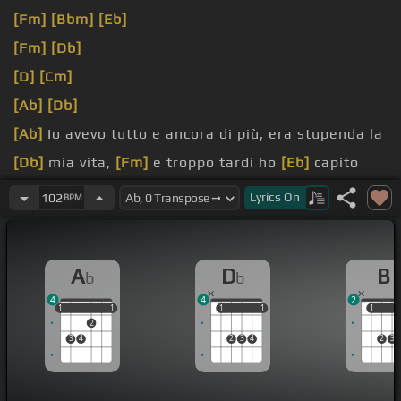
[Fm]
[Bbm]
[Eb]
[Fm]
[Db]
[D]
[Cm]
[Ab]
[Db]
[Ab]
Io avevo tutto e ancora di più, era stupenda la
[Db]
mia vita,
[Fm]
e troppo tardi ho
[Eb]
capito
che
Lyrics
On
102
BPM
[Fm]
sbagliavo,
[Db]
l'ho
[Ab]
persa tra
[Eb]
le dita.
[Ab]
Mentre il
[Eb]
dolore
[Ab]
esplode in me,
[Eb]
A
D
B
b
b
[Ab]
lei sembra stare
[Db]
ancora qua.
4
4
2
1
1
1
1
1
1
1
1
1
1
1
2
3
4
2
3
4
2
3