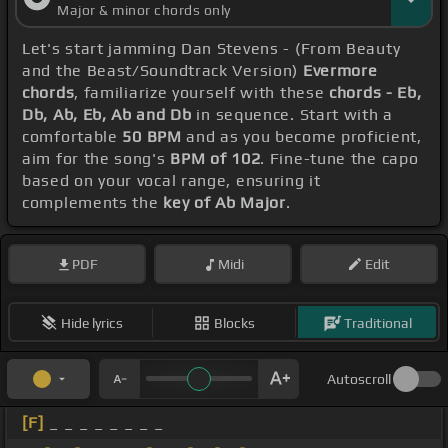
Major & minor chords only
Let's start jamming Dan Stevens - (From Beauty
and the Beast/Soundtrack Version)
Evermore
chords
, familiarize yourself with these
chords - Eb,
Db, Ab, Eb, Ab and Db
in sequence. Start with a
comfortable
50 BPM
and as you become proficient,
aim for the song's
BPM of 102
. Fine-tune the capo
based on your vocal range, ensuring it
complements the
key of Ab Major
.
PDF
Midi
Edit
Hide lyrics
Blocks
Traditional
Autoscroll
[F]
_ _ _ _ _ _ _ _