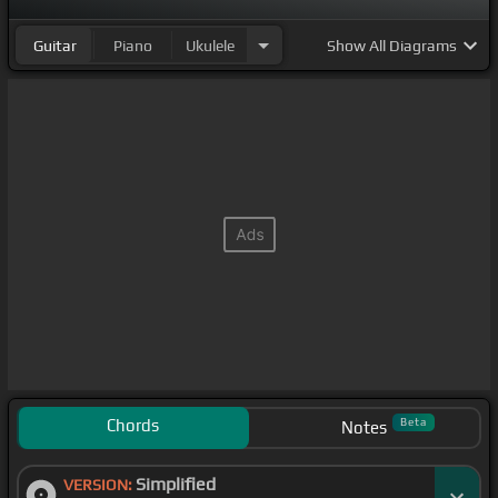
Guitar
Piano
Ukulele
Show
All Diagrams
Chords
Beta
Notes
Simplified
VERSION: