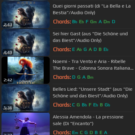
Quei giorni passati (di "La Bella e La
Bestia"/Audio Only)
Chords:
B
E
F
G
A
D
D
b
b
m
m
2:43
Sei hier Gast (aus "Die Schöne und
das Biest"/Audio Only)
Chords:
E
A
G
A
D
B
E
b
b
4:49
Noemi - Tra Vento e Aria - Ribelle
The Brave - Colonna Sonora Italiana
(2012)
Chords:
D
G
A
B
m
2:42
Belles Lied: "Unsere Stadt" (aus "Die
Schöne und das Biest"/Audio Only)
Chords:
C
G
B
F
E
B
G
b
b
b
5:36
Alessia Amendola - La pressione
sale (Di "Encanto")
Chords:
E
C
G
D
B
E
A
m