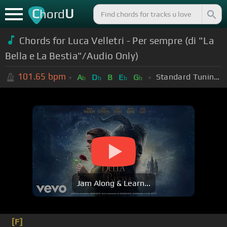
C
U
hord
Chords for Luca Velletri - Per sempre (di "La
Bella e La Bestia"/Audio Only)
101.65
bpm
Standard Tuning (EADGBE)
A
D
B
E
G
b
b
b
b
Jam Along & Learn...
[F]