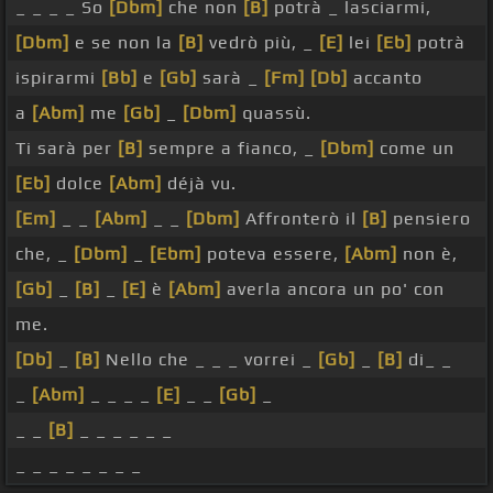
_ _ _ _ So
[Dbm]
che non
[B]
potrà _ lasciarmi,
[Dbm]
e se non la
[B]
vedrò più, _
[E]
lei
[Eb]
potrà
ispirarmi
[Bb]
e
[Gb]
sarà _
[Fm]
[Db]
accanto
a
[Abm]
me
[Gb]
_
[Dbm]
quassù.
Ti sarà per
[B]
sempre a fianco, _
[Dbm]
come un
[Eb]
dolce
[Abm]
déjà vu.
[Em]
_ _
[Abm]
_ _
[Dbm]
Affronterò il
[B]
pensiero
che, _
[Dbm]
_
[Ebm]
poteva essere,
[Abm]
non è,
[Gb]
_
[B]
_
[E]
è
[Abm]
averla ancora un po' con
me.
[Db]
_
[B]
Nello che _ _ _ vorrei _
[Gb]
_
[B]
di_ _
_
[Abm]
_ _ _ _
[E]
_ _
[Gb]
_
_ _
[B]
_ _ _ _ _ _
_ _ _ _ _ _ _ _