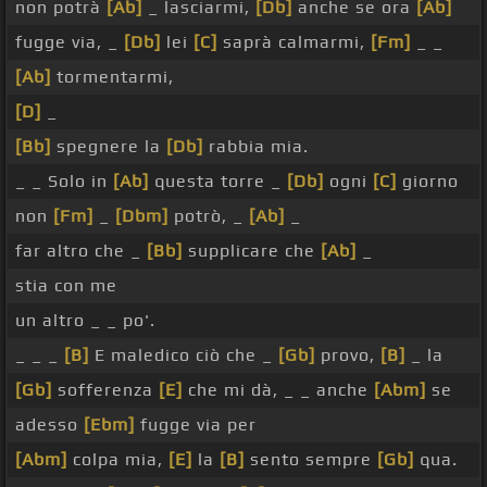
non potrà
[Ab]
_ lasciarmi,
[Db]
anche se ora
[Ab]
fugge via, _
[Db]
lei
[C]
saprà calmarmi,
[Fm]
_ _
[Ab]
tormentarmi,
[D]
_
[Bb]
spegnere la
[Db]
rabbia mia.
_ _ Solo in
[Ab]
questa torre _
[Db]
ogni
[C]
giorno
non
[Fm]
_
[Dbm]
potrò, _
[Ab]
_
far altro che _
[Bb]
supplicare che
[Ab]
_
stia con me
un altro _ _ po'.
_ _ _
[B]
E maledico ciò che _
[Gb]
provo,
[B]
_ la
[Gb]
sofferenza
[E]
che mi dà, _ _ anche
[Abm]
se
adesso
[Ebm]
fugge via per
[Abm]
colpa mia,
[E]
la
[B]
sento sempre
[Gb]
qua.