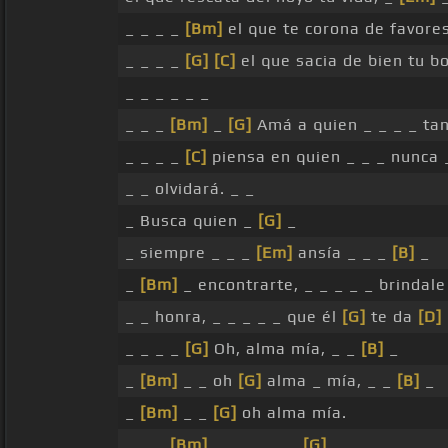
_ _ _ _
[Bm]
el que te corona de favores
_ _ _ _
[G]
[C]
el que sacia de bien tu 
_ _ _ _ _ _
_ _ _
[Bm]
_
[G]
Amá a quien _ _ _ _ tan
_ _ _ _
[C]
piensa en quien _ _ _ nunca 
_ _ olvidará. _ _
_ Busca quien _
[G]
_
_ siempre _ _ _
[Em]
ansía _ _ _
[B]
_
_
[Bm]
_ encontrarte, _ _ _ _ _ brindal
_ _ honra, _ _ _ _ _ que él
[G]
te da
[D]
_ _ _ _
[G]
Oh, alma mía, _ _
[B]
_
_
[Bm]
_ _ oh
[G]
alma _ mía, _ _
[B]
_
_
[Bm]
_ _
[G]
oh alma mía.
_ _ _
[Bm]
_ _ _ _ _ _
[G]
_