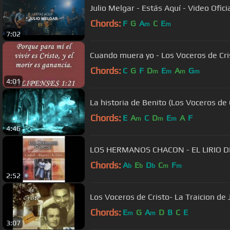
Julio Melgar - Estás Aquí - Video Ofici
Chords:
F
G
A
C
E
m
m
7:02
Cuando muera yo - Los Voceros de Cri
Chords:
C
G
F
D
E
A
G
m
m
m
m
4:01
La historia de Benito (Los Voceros de
Chords:
E
A
C
D
E
A
F
m
m
m
4:46
LOS HERMANOS CHACON - EL LIRIO D
Chords:
A
E
D
C
F
b
b
b
m
m
2:52
Los Voceros de Cristo- La Traicion de
Chords:
E
G
A
D
B
C
E
m
m
3:07