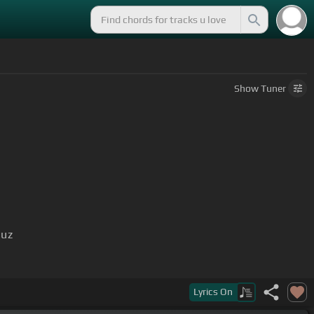
Show
Tuner
ruz
Lyrics
On