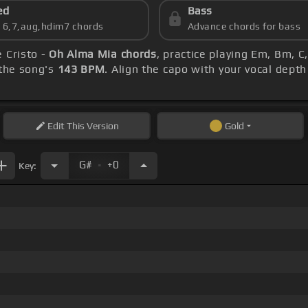
ed
Bass
s 6,7,aug,hdim7 chords
Advance chords for bass
 Cristo -
Oh Alma Mia chords
, practice playing Em, Bm, 
the song's
143 BPM
. Align the capo with your vocal depth
Edit
This Version
Gold
.
G#
+0
Key: