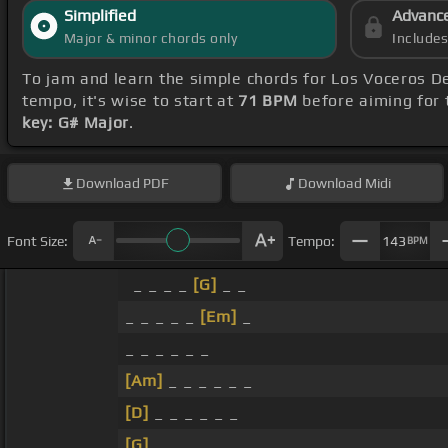
Simplified
Advanc
Major & minor chords only
Include
To jam and learn the simple chords for Los Voceros De
tempo, it's wise to start at
71 BPM
before aiming for 
key: G# Major
.
Download
PDF
Download
Midi
Font Size:
Tempo:
143
BPM
_ _ _ _
[G]
_ _
_ _ _ _ _
[Em]
_
_ _ _ _ _ _
[Am]
_ _ _ _ _ _
[D]
_ _ _ _ _ _
[G]
_ _ _ _ _ _