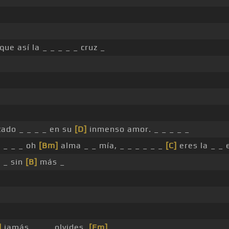
ue así la _ _ _ _ _ cruz _
tado _ _ _ _ en su
[D]
inmenso amor. _ _ _ _ _
 _ _ _ oh
[Bm]
alma _ _ mía, _ _ _ _ _ _
[C]
eres la _ _ 
 _ sin
[B]
más _
]
jamás _ _ _ olvides,
[Em]
_