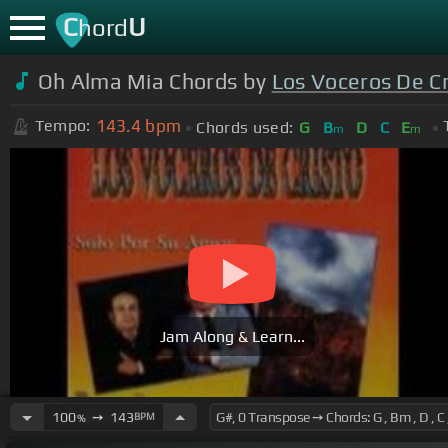
C
U
hord
Oh Alma Mia Chords by
Los Voceros De Cr
143.4
bpm
Tempo:
Chords used:
G
B
D
C
E
m
m
Jam Along & Learn...
100
➙
143
BPM
%