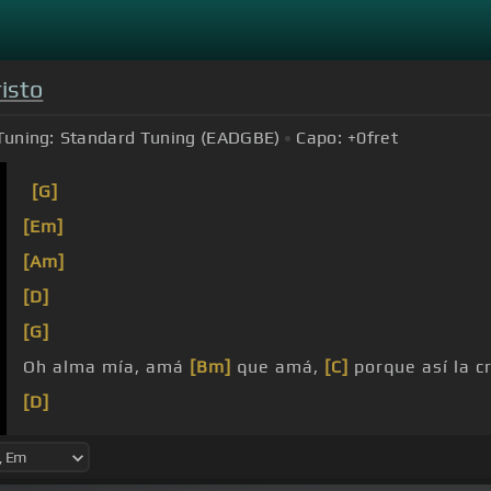
isto
Tuning:
Standard Tuning (EADGBE)
Capo:
+0
fret
[G]
[Em]
[Am]
[D]
[G]
Oh alma mía, amá
[Bm]
que amá,
[C]
porque así la c
[D]
[G]
y por la sangre un