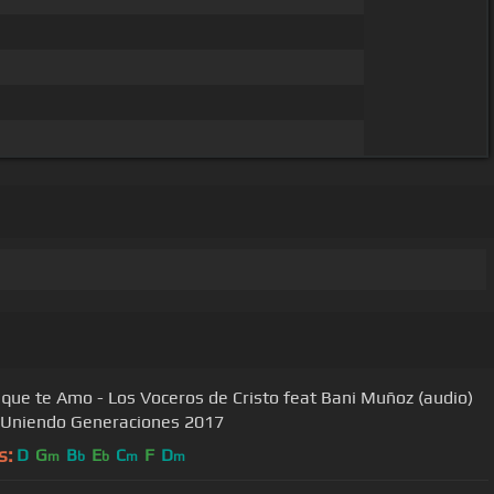
 que te Amo - Los Voceros de Cristo feat Bani Muñoz (audio)
álbum Uniendo Generaciones 2017
s:
D
G
B
E
C
F
D
m
b
b
m
m