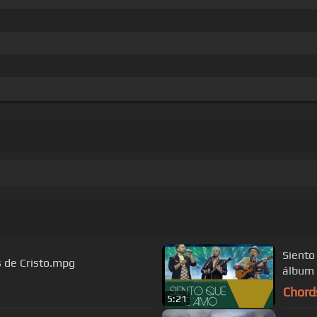
Siento
s de Cristo.mpg
Chord
5:21