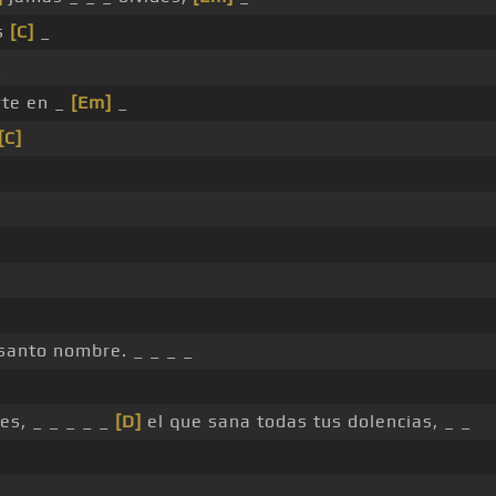
as
[C]
_
_
rte en _
[Em]
_
[C]
santo nombre. _ _ _ _
es, _ _ _ _ _
[D]
el que sana todas tus dolencias, _ _
_