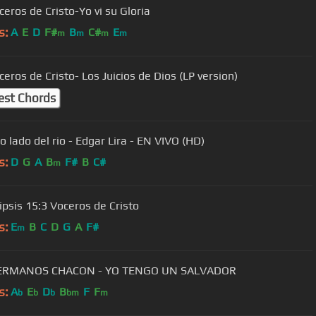
ceros de Cristo-Yo vi su Gloria
s:
A
E
D
F#
B
C#
E
m
m
m
m
ceros de Cristo- Los Juicios de Dios (LP version)
est Chords
o lado del rio - Edgar Lira - EN VIVO (HD)
s:
D
G
A
B
F#
B
C#
m
ipsis 15:3 Voceros de Cristo
s:
E
B
C
D
G
A
F#
m
ERMANOS CHACON - YO TENGO UN SALVADOR
s:
A
E
D
B
F
F
b
b
b
bm
m