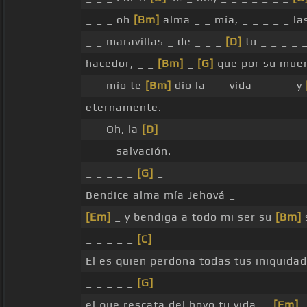
_ _ _ oh
[Bm]
alma _ _ mía, _ _ _ _ _ l
_ _ maravillas _ de _ _ _
[D]
tu _ _ _ _ 
hacedor, _ _
[Bm]
_
[G]
que por su mue
_ _ mío te
[Bm]
dio la _ _ vida _ _ _ _ y
eternamente. _ _ _ _ _
_ _ Oh, la
[D]
_
_ _ _ salvación. _
_ _ _ _ _
[G]
_
Bendice alma mía Jehová _
[Em]
_ y bendiga a todo mi ser su
[Bm]
_ _ _ _ _
[C]
El es quien perdona todas tus iniquidad
_ _ _ _ _
[G]
el que rescata del hoyo tu vida, _
[Em]