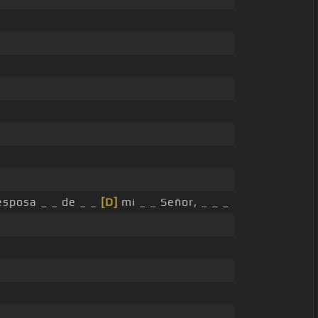
esposa _ _ de _ _
[D]
mi _ _ Señor, _ _ _