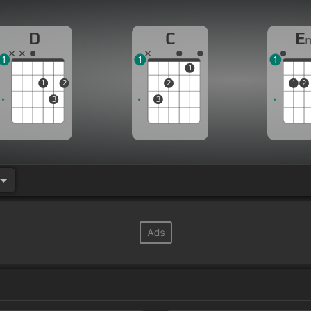
D
C
E
1
1
1
1
1
2
2
1
2
3
3