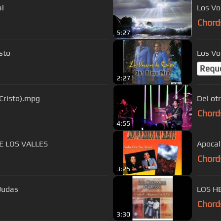
al
Los Vo
Chord
5:27
sto
Los Vo
Requ
2:27
 Cristo).mpg
Del otr
Chord
4:55
E LOS VALLES
Apocal
Chord
3:25
 Judas
LOS H
Chord
3:30