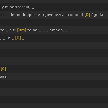
 y misericordia, _
boca _ de modo que te rejuvenezcas como el
[D]
águila.
to _ a ti
[Bm]
te ha _ _ _ amado, _
_ _ te _
[D]
_
e
[C]
_
paz. _ _ _ _