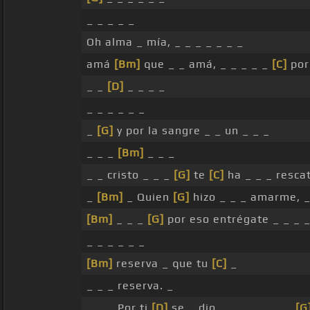
_ _ _ _ _
Oh alma _ mía, _ _ _ _ _ _ _
amá
[Bm]
que _ _ amá, _ _ _ _ _
[C]
porq
_ _
[D]
_ _ _ _
_ _ _ _ _ _
_
[G]
y por la sangre _ _ un _ _ _
_ _ _
[Bm]
_ _ _
_ _ cristo _ _ _
[G]
te
[C]
ha _ _ _ resca
_
[Bm]
_ Quien
[G]
hizo _ _ _ amarme, _
[Bm]
_ _ _
[G]
por eso entrégate _ _ _ _
_ _ _ _ _ _
[Bm]
reserva _ que tu
[C]
_
_ _ _ reserva. _
_ _ _ Por ti
[D]
se _ dio, _ _ _ _ _ _ _
[G