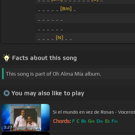
_ _ _ _ _
[Bm]
_
_ _ _ _ _ _
_ _ _ _ _ _
_ _ _ _
[N]
_ _
Facts about this song
This song is part of Oh Alma Mía album.
You may also like to play
Si el mundo en vez de Rosas - Vocero
Chords:
F
C
B
G
D
E
F
b
m
m
b
m
3:27