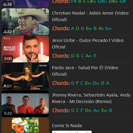
Chords:
F#
B
E
C#
G#
D#
G#
m
m
m
6:38
Christian Nodal - Adiós Amor (Video
Oficial)
Chords:
A
D
G
E
B
A
G
m
b
m
3:22
Jessi Uribe - Dulce Pecado l Video
Oficial
Chords:
D
G
C
A
E
m
3:00
Paola Jara - Salud Por Él (Video
Oficial)
Chords:
G
F
C
E
D
D
A
m
m
4:01
Jhonny Rivera, Sebastián Ayala, Andy
Rivera - Mi Decisión (Remix)
Chords:
G
C
F
D
A
E
B
m
m
m
3:22
Como Si Nada