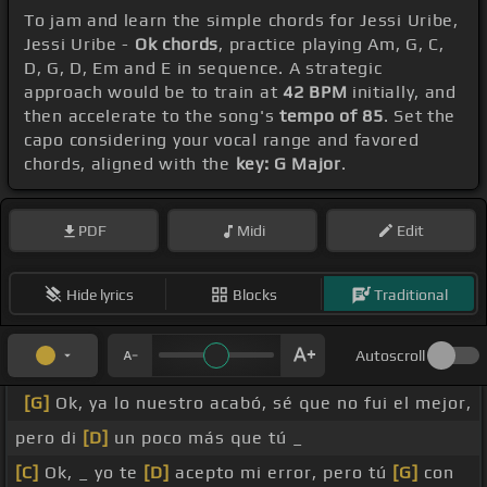
To jam and learn the simple chords for Jessi Uribe,
Jessi Uribe -
Ok chords
, practice playing Am, G, C,
D, G, D, Em and E in sequence. A strategic
approach would be to train at
42 BPM
initially, and
then accelerate to the song's
tempo of 85
. Set the
capo considering your vocal range and favored
chords, aligned with the
key: G Major
.
PDF
Midi
Edit
Hide lyrics
Blocks
Traditional
Autoscroll
[G]
Ok, ya lo nuestro acabó, sé que no fui el mejor,
pero di
[D]
un poco más que tú _
[C]
Ok, _ yo te
[D]
acepto mi error, pero tú
[G]
con