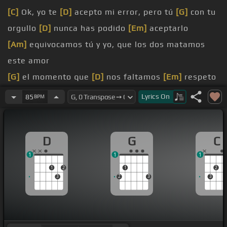
[C]
Ok, yo te
[D]
acepto mi error, pero tú
[G]
con tu
orgullo
[D]
nunca has podido
[Em]
aceptarlo
[Am]
equivocamos tú y yo, que los dos matamos
este amor
[G]
el momento que
[D]
nos faltamos
[Em]
respeto
[Am]
equivocamos tú y yo, y
[D]
los dos quemamos
Lyrics
On
85
BPM
la pasión
[G]
Cuando le dimos
[D]
prioridad a lo
[Em]
D
G
C
incorrecto
1
1
1
[Am]
la embarramos,
[C]
dime, cuando
[D]
1
2
1
2
fracasamos
3
2
3
3
[G]
nos costaba
[D]
tanto solo ser
[Em]
[E]
sinceros