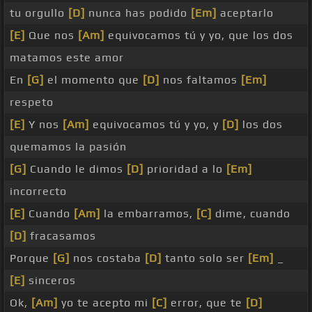
tu orgullo
[D]
nunca has podido
[Em]
aceptarlo
[E]
Que nos
[Am]
equivocamos tú y yo, que los dos
matamos este amor
En
[G]
el momento que
[D]
nos faltamos
[Em]
respeto
[E]
Y nos
[Am]
equivocamos tú y yo, y
[D]
los dos
quemamos la pasión
[G]
Cuando le dimos
[D]
prioridad a lo
[Em]
incorrecto
[E]
Cuando
[Am]
la embarramos,
[C]
dime, cuando
[D]
fracasamos
Porque
[G]
nos costaba
[D]
tanto solo ser
[Em]
_
[E]
sinceros
Ok,
[Am]
yo te acepto mi
[C]
error, que te
[D]