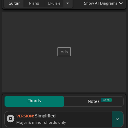
Guitar
Piano
Ukulele
Show
All Diagrams
Chords
Beta
Notes
Simplified
VERSION:
Major & minor chords only