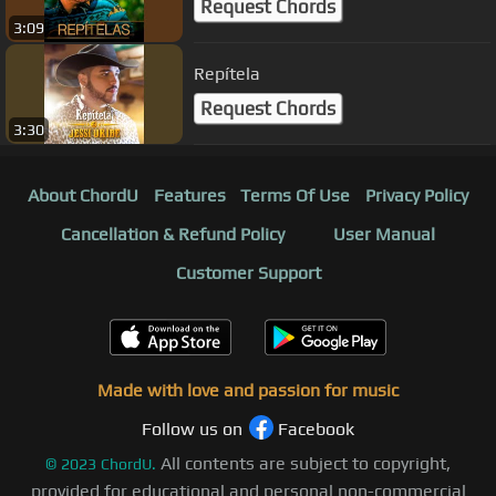
Request Chords
3:09
Repítela
Request Chords
3:30
About ChordU
Features
Terms Of Use
Privacy Policy
Cancellation & Refund Policy
User Manual
Customer Support
Made with love and passion for music
Follow us on
Facebook
All contents are subject to copyright,
©
2023
ChordU.
provided for educational and personal non-commercial