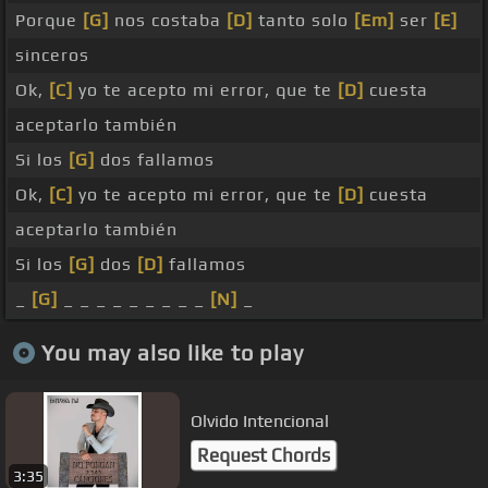
Porque
[G]
nos costaba
[D]
tanto solo
[Em]
ser
[E]
sinceros
Ok,
[C]
yo te acepto mi error, que te
[D]
cuesta
aceptarlo también
Si los
[G]
dos fallamos
Ok,
[C]
yo te acepto mi error, que te
[D]
cuesta
aceptarlo también
Si los
[G]
dos
[D]
fallamos
_
[G]
_ _ _ _ _ _ _ _ _
[N]
_
You may also like to play
Olvido Intencional
Request Chords
3:35