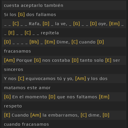
cuesta aceptarlo también
Si los
[G]
dos fallamos
_ _
[C]
_ _ Rafa,
[D]
_ la ve, _
[G]
_ _
[D]
oye,
[Em]
_
_
[E]
_ _
[C]
_ _ repítela
[D]
_ _ _ _
[Bb]
_
[Em]
Dime,
[C]
cuando
[D]
fracasamos
[Am]
Porque
[G]
nos costaba
[D]
tanto solo
[E]
ser
sinceros
Y nos
[C]
equivocamos tú y yo,
[Am]
y los dos
matamos este amor
[G]
En el momento
[D]
que nos faltamos
[Em]
respeto
[E]
Cuando
[Am]
la embarramos,
[C]
dime,
[D]
cuando fracasamos