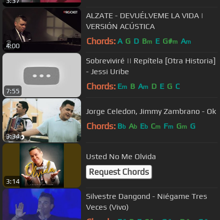
3:37
ALZATE - DEVUÉLVEME LA VIDA |
VERSIÓN ACÚSTICA
Chords:
A
G
D
B
E
G#
A
m
m
m
4:00
Sobreviviré || Repítela [Otra Historia]
- Jessi Uribe
Chords:
E
B
A
D
E
G
C
m
m
7:55
Jorge Celedon, Jimmy Zambrano - Ok
Chords:
B
A
E
C
F
G
G
b
b
b
m
m
m
3:34
Usted No Me Olvida
Request Chords
3:14
Silvestre Dangond - Niégame Tres
Veces (Vivo)