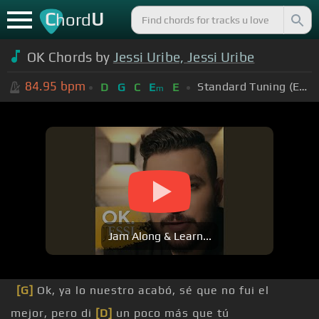
C
U
hord
OK Chords by
Jessi Uribe, Jessi Uribe
84.95
bpm
Standard Tuning (EADGBE)
D
G
C
E
E
m
Jam Along & Learn...
[G]
Ok, ya lo nuestro acabó, sé que no fui el
mejor, pero di
[D]
un poco más que tú