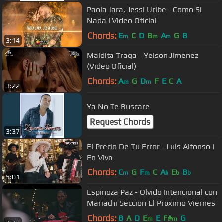
Paola Jara, Jessi Uribe - Como Si
Nada l Video Oficial
Chords:
E
C
D
B
A
G
B
m
m
m
3:14
Maldita Traga - Yeison Jimenez
(Video Oficial)
Chords:
A
G
D
F
E
C
A
m
m
3:22
Ya No Te Buscare
Request Chords
3:37
El Precio De Tu Error - Luis Alfonso |
En Vivo
Chords:
C
G
F
C
A
E
B
m
m
b
b
b
5:01
Espinoza Paz - Olvido Intencional con
Mariachi Seccion El Proximo Viernes
Chords:
B
A
D
E
E
F#
G
m
m