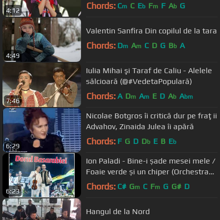
Chords:
C
C
E
F
F
A
G
m
b
m
b
4:12
Valentin Sanfira Din copilul de la tara
Chords:
D
A
C
D
G
B
A
m
m
b
4:49
Iulia Mihai şi Taraf de Caliu - Alelele
sălcioară (@#VedetaPopulară)
Chords:
A
D
A
E
D
A
A
m
m
b
bm
7:46
Nicolae Botgros îi critică dur pe fraţii
Advahov, Zinaida Julea îi apără
Chords:
F
G
D
D
E
B
E
b
b
6:29
Ion Paladi - Bine-i șade mesei mele /
Foaie verde și un chiper (Orchestra
Lăutarii)
Chords:
C#
G
C
F
G
G#
D
m
m
6:23
Hangul de la Nord