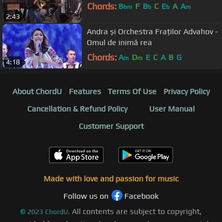
Chords:
B
F
B
C
E
A
A
bm
b
b
m
2:43
Andra și Orchestra Fraților Advahov -
Omul de inimă rea
Chords:
A
D
E
C
A
B
G
m
m
4:18
About ChordU
Features
Terms Of Use
Privacy Policy
Cancellation & Refund Policy
User Manual
Customer Support
Made with love and passion for music
Follow us on
Facebook
All contents are subject to copyright,
©
2023
ChordU.