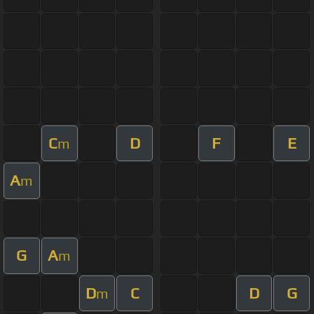
C
D
F
E
m
A
m
G
A
m
D
C
D
G
m