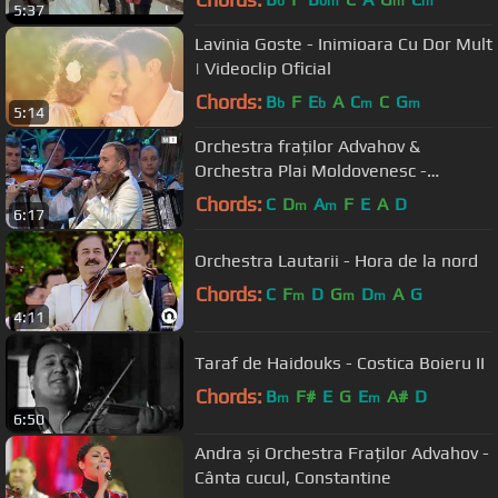
b
bm
m
m
5:37
Lavinia Goste - Inimioara Cu Dor Mult
| Videoclip Oficial
Chords:
B
F
E
A
C
C
G
b
b
m
m
5:14
Orchestra fraților Advahov &
Orchestra Plai Moldovenesc -
Potpuriu
Chords:
C
D
A
F
E
A
D
m
m
6:17
Orchestra Lautarii - Hora de la nord
Chords:
C
F
D
G
D
A
G
m
m
m
4:11
Taraf de Haidouks - Costica Boieru II
Chords:
B
F#
E
G
E
A#
D
m
m
6:50
Andra și Orchestra Fraților Advahov -
Cânta cucul, Constantine