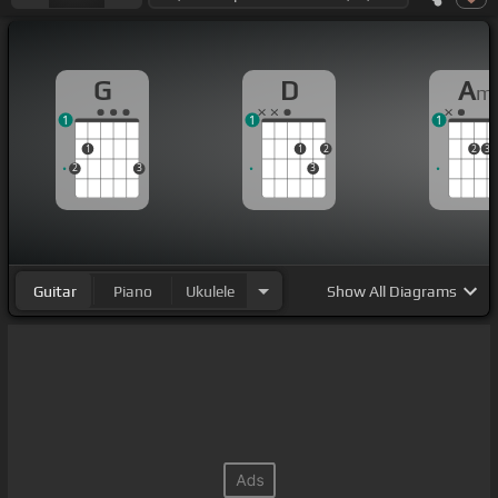
G
D
A
m
1
1
1
1
1
2
2
3
2
3
3
Guitar
Piano
Ukulele
Show
All Diagrams