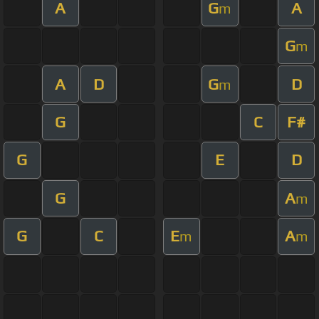
A
G
A
m
G
m
A
D
G
D
m
G
C
F#
G
E
D
G
A
m
G
C
E
A
m
m