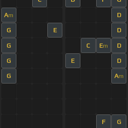
A
D
m
G
E
D
G
C
E
D
m
G
E
D
G
A
m
F
G