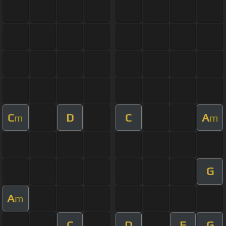
C
D
C
A
m
m
G
A
m
C
D
F
G