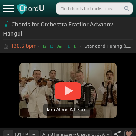
C
U
hord
Chords for Orchestra Fraților Advahov -
Hangul
130.6
bpm
Standard Tuning (EADGBE)
G
D
A
E
C
m
Jam Along & Learn...
131
BPM