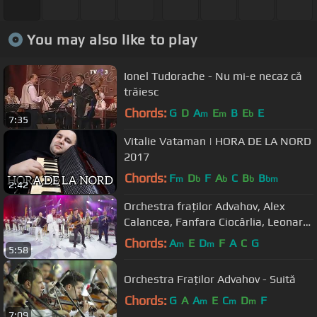
You may also like to play
Ionel Tudorache - Nu mi-e necaz că
trăiesc
Chords:
G
D
A
E
B
E
E
m
m
b
7:35
Vitalie Vataman | HORA DE LA NORD
2017
Chords:
F
D
F
A
C
B
B
m
b
b
b
bm
2:42
Orchestra fraților Advahov, Alex
Calancea, Fanfara Ciocârlia, Leonard
Lalaru - Balkan Brass Battle
Chords:
A
E
D
F
A
C
G
m
m
5:58
Orchestra Fraților Advahov - Suită
Chords:
G
A
A
E
C
D
F
m
m
m
7:09