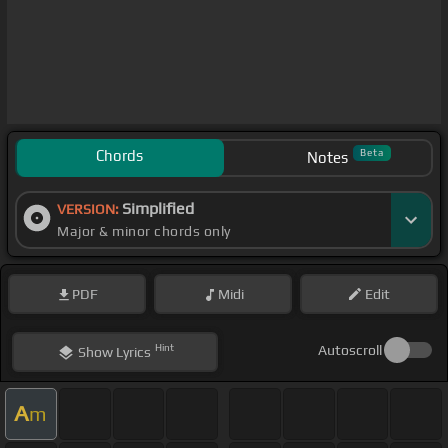
Chords
Beta
Notes
Simplified
VERSION:
Major & minor chords only
PDF
Midi
Edit
Hint
Autoscroll
Show
Lyrics
A
m