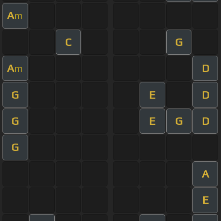
A
m
C
G
A
D
m
G
E
D
G
E
G
D
G
A
E