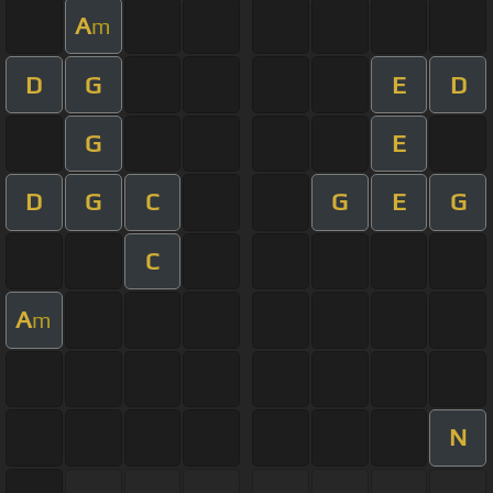
A
m
D
G
E
D
G
E
D
G
C
G
E
G
C
A
m
N