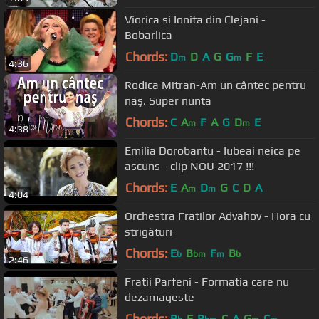
Viorica si Ionita din Clejani -
Bobarlica
Chords:
D
D
A
G
G
F
E
m
m
4:36
Rodica Mitran-Am un cântec pentru
naş. Super nunta
Chords:
C
A
F
A
G
D
E
m
m
4:38
Emilia Dorobantu - Iubeai neica pe
ascuns - clip NOU 2017 !!!
Chords:
E
A
D
G
C
D
A
m
m
4:04
Orchestra Fratilor Advahov - Hora cu
strigături
Chords:
E
B
F
B
b
bm
m
b
2:46
Fratii Parfeni - Formatia care nu
dezamageste
Chords:
B
F
B
C
A
G
C