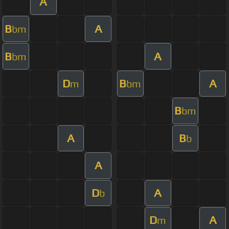
A
B
A
bm
B
A
bm
D
B
A
m
bm
B
bm
A
B
b
A
D
A
b
D
A
m