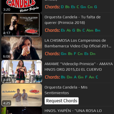
Chords:
D
B
E
C
G
C
G
b
b
m
m
3:20
Orquesta Candela - Tu falta de
querer (Primicia 2018)
Chords:
E
A
G
B
C
A
B
b
b
b
bm
m
4:17
LA CHISMOSA Los Campesinos de
Bambamarca Video Clip Oficial 2016
HD
Chords:
G
B
F
C
E
D
m
b
m
b
m
6:06
AMAME "Videoclip Primicia" - AMAYA
HNOS ORQ 2015,DJ EL CUERVO
Chords:
B
D
A
G
F
A
C
b
m
m
m
3:49
Orquesta Candela - Mis
Sentimientos
Request Chords
4:25
HNOS. YAIPÉN - "UNA ROSA LO