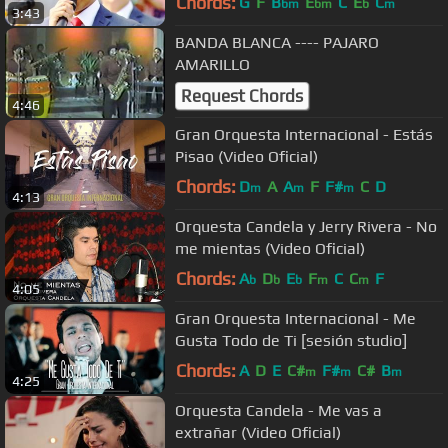
Chords:
G
F
B
E
C
E
C
bm
bm
b
m
3:43
BANDA BLANCA ---- PAJARO
AMARILLO
Request Chords
4:46
Gran Orquesta Internacional - Estás
Pisao (Video Oficial)
Chords:
D
A
A
F
F#
C
D
m
m
m
4:13
Orquesta Candela y Jerry Rivera - No
me mientas (Video Oficial)
Chords:
A
D
E
F
C
C
F
b
b
b
m
m
4:05
Gran Orquesta Internacional - Me
Gusta Todo de Ti [sesión studio]
Chords:
A
D
E
C#
F#
C#
B
m
m
m
4:25
Orquesta Candela - Me vas a
extrañar (Video Oficial)