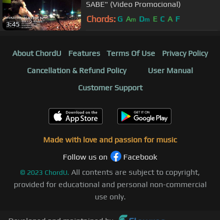
SABE" (Video Promocional)
Chords:
G
A
D
E
C
A
F
m
m
3:45
About ChordU
Features
Terms Of Use
Privacy Policy
Cancellation & Refund Policy
User Manual
Customer Support
Made with love and passion for music
Follow us on
Facebook
All contents are subject to copyright,
©
2023
ChordU.
provided for educational and personal non-commercial
use only.