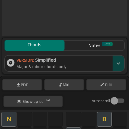
Chords
Beta
Notes
Simplified
VERSION:
Major & minor chords only
PDF
Midi
Edit
Hint
Autoscroll
Show
Lyrics
N
B