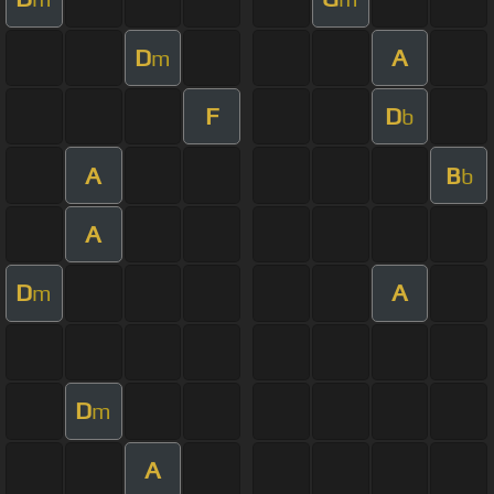
D
A
m
F
D
b
A
B
b
A
D
A
m
D
m
A