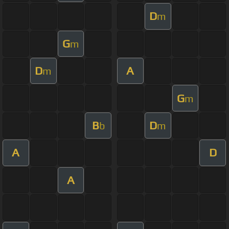
D
m
G
m
D
A
m
G
m
B
D
b
m
A
D
A