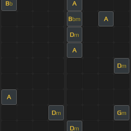
B
A
b
B
A
bm
D
m
A
D
m
A
D
G
m
m
D
m