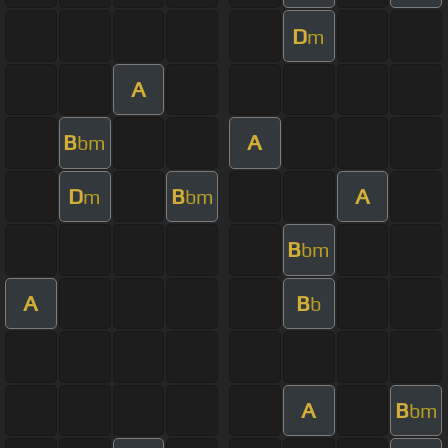
D
m
A
B
A
bm
D
B
A
m
bm
B
bm
A
B
b
A
B
bm