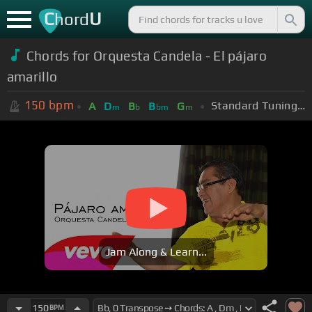
C
U
hord
Chords for Orquesta Candela - El pájaro
amarillo
150
bpm
Standard Tuning (EADGBE)
A
D
B
B
G
m
b
bm
m
Jam Along & Learn...
150
BPM