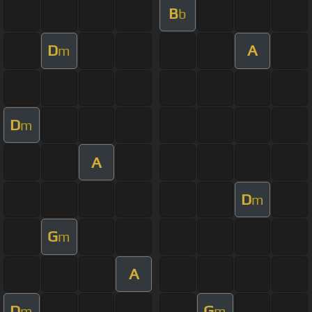
B
b
D
A
m
D
m
A
D
m
G
m
A
D
G
m
m