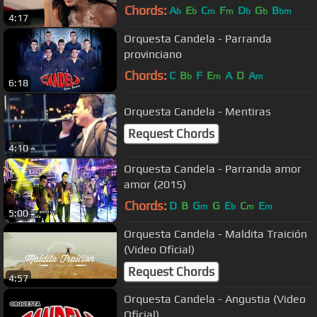
Chords:
A
E
C
F
D
G
B
b
b
m
m
b
b
bm
4:17
Orquesta Candela - Parranda
provinciano
Chords:
C
B
F
E
A
D
A
b
m
m
6:18
Orquesta Candela - Mentiras
Request Chords
4:10
Orquesta Candela - Parranda amor
amor (2015)
Chords:
D
B
G
G
E
C
E
m
b
m
m
5:00
Orquesta Candela - Maldita Traición
(Video Oficial)
Request Chords
4:57
Orquesta Candela - Angustia (Video
Oficial)