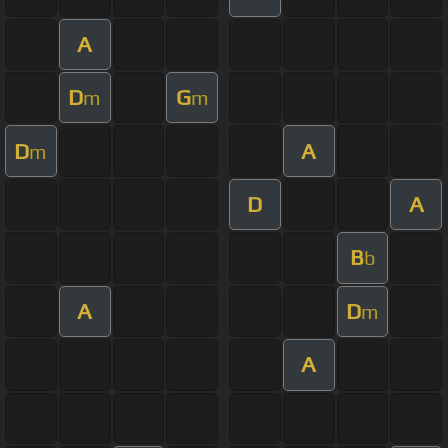
A
D
G
m
m
D
A
m
D
A
B
b
A
D
m
A