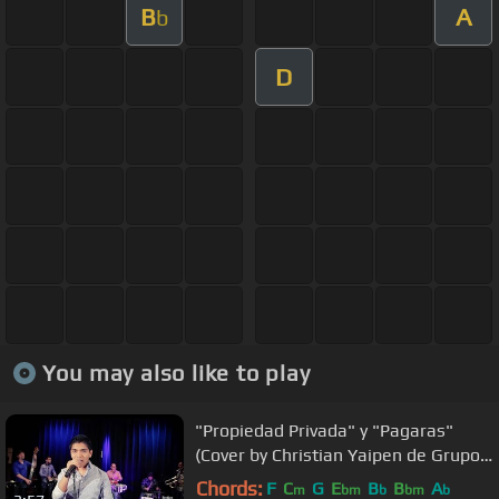
B
A
b
D
You may also like to play
"Propiedad Privada" y "Pagaras"
(Cover by Christian Yaipen de Grupo
5)
Chords:
F
C
G
E
B
B
A
m
bm
b
bm
b