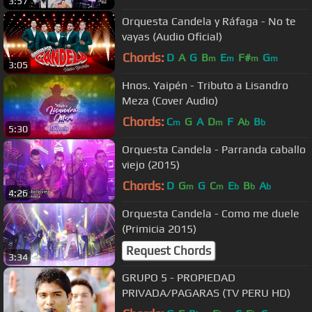
3:57
Orquesta Candela y Ráfaga - No te
vayas (Audio Oficial)
Chords:
D
A
G
B
E
F#
G
m
m
m
m
3:05
Hnos. Yaipén - Tributo a Lisandro
Meza (Cover Audio)
Chords:
C
G
A
D
F
A
B
m
m
b
b
5:30
Orquesta Candela - Parranda caballo
viejo (2015)
Chords:
D
G
G
C
E
B
A
m
m
b
b
b
4:26
Orquesta Candela - Como me duele
(Primicia 2015)
Request Chords
3:34
GRUPO 5 - PROPIEDAD
PRIVADA/PAGARAS (TV PERU HD)