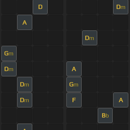
D
D
m
A
D
m
G
m
D
A
m
D
G
m
m
D
F
A
m
B
b