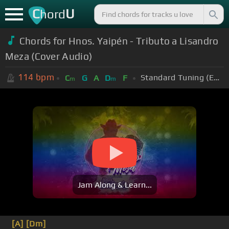
C
U
hord
Chords for Hnos. Yaipén - Tributo a Lisandro
Meza (Cover Audio)
114
bpm
Standard Tuning (EADGBE)
C
G
A
D
F
m
m
Jam Along & Learn...
[A]
[Dm]