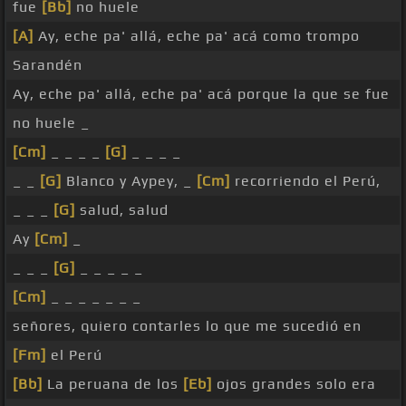
fue
[Bb]
no huele
[A]
Ay, eche pa' allá, eche pa' acá como trompo
Sarandén
Ay, eche pa' allá, eche pa' acá porque la que se fue
no huele _
[Cm]
_ _ _ _
[G]
_ _ _ _
_ _
[G]
Blanco y Aypey, _
[Cm]
recorriendo el Perú,
_ _ _
[G]
salud, salud
Ay
[Cm]
_
_ _ _
[G]
_ _ _ _ _
[Cm]
_ _ _ _ _ _ _
señores, quiero contarles lo que me sucedió en
[Fm]
el Perú
[Bb]
La peruana de los
[Eb]
ojos grandes solo era