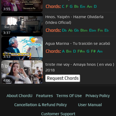
Chords:
C
F
G
B
E
A
D
b
m
m
3:55
Hnos. Yaipén - Hazme Olvidarla
(Video Oficial)
Chords:
D
A
G
B
E
F
E
b
b
b
bm
bm
m
b
3:37
Agua Marina - Tu traición se acabó
Chords:
A
B
D
F#
G
F#
A
m
m
m
3:53
triste me voy - Amaya hnos ( en vivo )
2018
Request Chords
4:06
About ChordU
Features
Terms Of Use
Privacy Policy
Cancellation & Refund Policy
User Manual
Customer Support