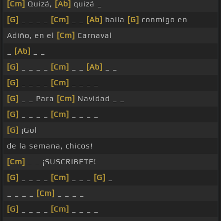
[Cm]
Quizá,
[Ab]
quizá _
[G]
_ _ _ _
[Cm]
_ _
[Ab]
baila
[G]
conmigo en
Adiño, en el
[Cm]
Carnaval
_
[Ab]
_ _
[G]
_ _ _ _
[Cm]
_ _
[Ab]
_ _
[G]
_ _ _ _
[Cm]
_ _ _ _
[G]
_ _ Para
[Cm]
Navidad _ _
[G]
_ _ _ _
[Cm]
_ _ _ _
[G]
¡Gol
de la semana, chicos!
[Cm]
_ _ ¡SUSCRIBETE!
[G]
_ _ _ _
[Cm]
_ _ _
[G]
_
_ _ _ _
[Cm]
_ _ _ _
[G]
_ _ _ _
[Cm]
_ _ _ _