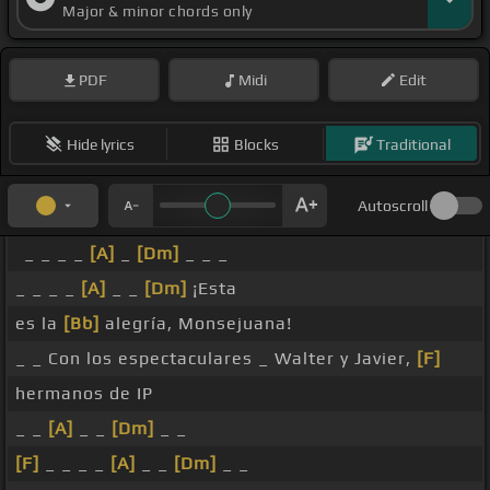
Major & minor chords only
PDF
Midi
Edit
Hide lyrics
Blocks
Traditional
Autoscroll
_ _ _ _
[A]
_
[Dm]
_ _ _
_ _ _ _
[A]
_ _
[Dm]
¡Esta
es la
[Bb]
alegría, Monsejuana!
_ _ Con los espectaculares _ Walter y Javier,
[F]
hermanos de IP
_ _
[A]
_ _
[Dm]
_ _
[F]
_ _ _ _
[A]
_ _
[Dm]
_ _