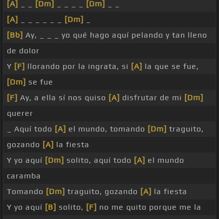
[A]
_ _
[Dm]
_ _ _ _
[Dm]
_ _
[A]
_ _ _ _ _ _
[Dm]
_
[Bb]
Ay, _ _ _ yo qué hago aquí pelando y tan lleno
de dolor
Y
[F]
llorando por la ingrata, si
[A]
la que se fue,
[Dm]
se fue
[F]
Ay, a ella sí nos quiso
[A]
disfrutar de mi
[Dm]
querer
_ Aquí todo
[A]
el mundo, tomando
[Dm]
traguito,
gozando
[A]
la fiesta
Y yo aquí
[Dm]
solito, aquí todo
[A]
el mundo
caramba
Tomando
[Dm]
traguito, gozando
[A]
la fiesta
Y yo aquí
[B]
solito,
[F]
no me quito porque me la