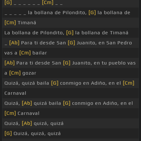
[G]
_ _ _ _ _ _
[Cm]
_ _
_ _ _ _ _ la bollana de Pilondito,
[G]
la bollana de
[Cm]
Timaná
La bollana de Pilondito,
[G]
la bollana de Timaná
_
[Ab]
Para ti desde San
[G]
Juanito, en San Pedro
vas a
[Cm]
bailar
[Ab]
Para ti desde San
[G]
Juanito, en tu pueblo vas
a
[Cm]
gozar
Quizá, quizá baila
[G]
conmigo en Adiño, en el
[Cm]
Carnaval
Quizá,
[Ab]
quizá baila
[G]
conmigo en Adiño, en el
[Cm]
Carnaval
Quizá,
[Ab]
quizá, quizá
[G]
Quizá, quizá, quizá