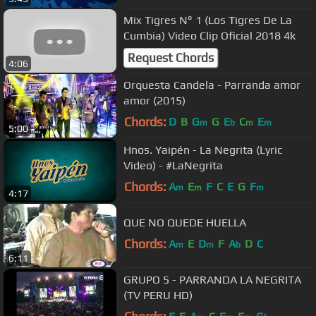
Mix Tigres N° 1 (Los Tigres De La
Cumbia) Video Clip Oficial 2018 4k
Request Chords
4:06
Orquesta Candela - Parranda amor
amor (2015)
Chords:
D
B
G
G
E
C
E
m
b
m
m
5:00
Hnos. Yaipén - La Negrita (Lyric
Video) - #LaNegrita
Chords:
A
E
F
C
E
G
F
m
m
m
4:17
QUE NO QUEDE HUELLA
Chords:
A
E
D
F
A
D
C
m
m
b
6:11
GRUPO 5 - PARRANDA LA NEGRITA
(TV PERU HD)