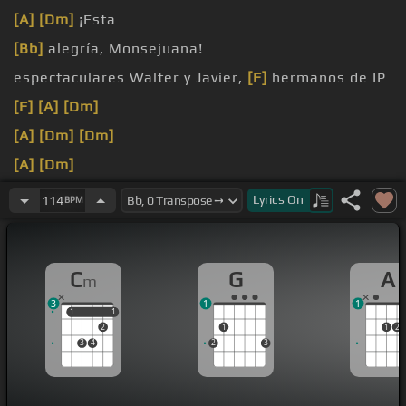
[A]
[Dm]
¡Esta
[Bb]
alegría, Monsejuana!
espectaculares Walter y Javier,
[F]
hermanos de IP
[F]
[A]
[Dm]
[A]
[Dm]
[Dm]
[A]
[Dm]
[Bb]
Ay, yo qué hago aquí pelando y tan lleno de
Lyrics
On
114
BPM
dolor
C
G
A
m
3
1
1
1
1
1
1
2
1
1
2
3
4
2
3