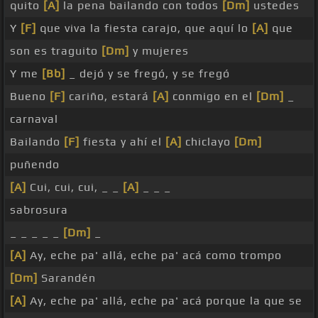
quito
[A]
la pena bailando con todos
[Dm]
ustedes
Y
[F]
que viva la fiesta carajo, que aquí lo
[A]
que
son es traguito
[Dm]
y mujeres
Y me
[Bb]
_ dejó y se fregó, y se fregó
Bueno
[F]
cariño, estará
[A]
conmigo en el
[Dm]
_
carnaval
Bailando
[F]
fiesta y ahí el
[A]
chiclayo
[Dm]
puñendo
[A]
Cui, cui, cui, _ _
[A]
_ _ _
sabrosura
_ _ _ _ _
[Dm]
_
[A]
Ay, eche pa' allá, eche pa' acá como trompo
[Dm]
Sarandén
[A]
Ay, eche pa' allá, eche pa' acá porque la que se