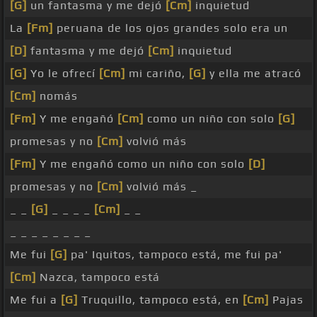
[G]
un fantasma y me dejó
[Cm]
inquietud
La
[Fm]
peruana de los ojos grandes solo era un
[D]
fantasma y me dejó
[Cm]
inquietud
[G]
Yo le ofrecí
[Cm]
mi cariño,
[G]
y ella me atracó
[Cm]
nomás
[Fm]
Y me engañó
[Cm]
como un niño con solo
[G]
promesas y no
[Cm]
volvió más
[Fm]
Y me engañó como un niño con solo
[D]
promesas y no
[Cm]
volvió más _
_ _
[G]
_ _ _ _
[Cm]
_ _
_ _ _ _ _ _ _ _
Me fui
[G]
pa' Iquitos, tampoco está, me fui pa'
[Cm]
Nazca, tampoco está
Me fui a
[G]
Truquillo, tampoco está, en
[Cm]
Pajas