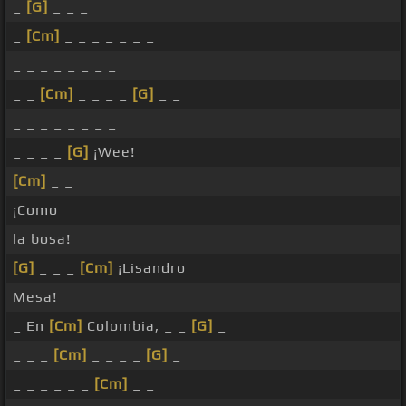
_
[G]
_ _ _
_
[Cm]
_ _ _ _ _ _ _
_ _ _ _ _ _ _ _
_ _
[Cm]
_ _ _ _
[G]
_ _
_ _ _ _ _ _ _ _
_ _ _ _
[G]
¡Wee!
[Cm]
_ _
¡Como
la bosa!
[G]
_ _ _
[Cm]
¡Lisandro
Mesa!
_ En
[Cm]
Colombia, _ _
[G]
_
_ _ _
[Cm]
_ _ _ _
[G]
_
_ _ _ _ _ _
[Cm]
_ _