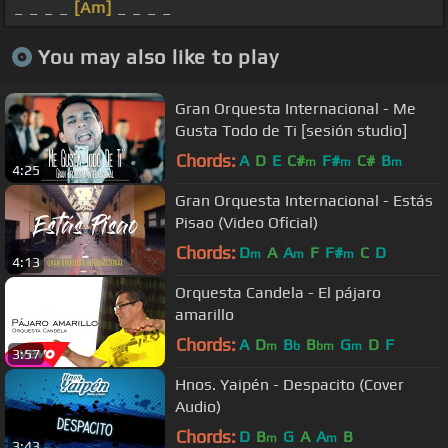
_ _ _ _
[Am]
_ _ _ _
You may also like to play
Gran Orquesta Internacional - Me
Gusta Todo de Ti [sesión studio]
Chords:
A
D
E
C#
F#
C#
B
m
m
m
4:25
Gran Orquesta Internacional - Estás
Pisao (Video Oficial)
Chords:
D
A
A
F
F#
C
D
m
m
m
4:13
Orquesta Candela - El pájaro
amarillo
Chords:
A
D
B
B
G
D
F
m
b
bm
m
3:57
Hnos. Yaipén - Despacito (Cover
Audio)
Chords:
D
B
G
A
A
B
m
m
3:43