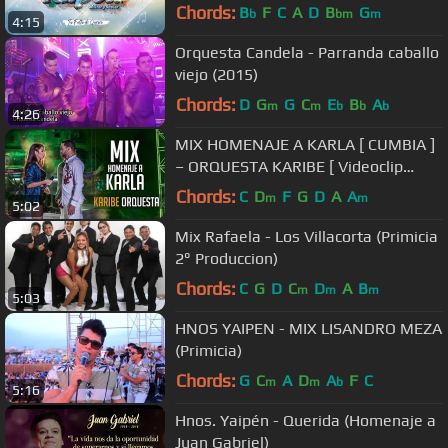
Chords:
B
F
C
A
D
B
G
b
bm
m
4:15
Orquesta Candela - Parranda caballo
viejo (2015)
Chords:
D
G
G
C
E
B
A
m
m
b
b
b
4:26
MIX HOMENAJE A KARLA [ CUMBIA ]
– ORQUESTA KARIBE [ Videoclip
Oficial ]
Chords:
C
D
F
G
D
A
A
m
m
5:02
Mix Rafaela - Los Villacorta (Primicia
2° Produccion)
Chords:
C
G
D
C
D
A
B
m
m
m
5:03
HNOS YAIPEN - MIX LISANDRO MEZA
(Primicia)
Chords:
G
C
A
D
A
F
C
m
m
b
5:16
Hnos. Yaipén - Querida (Homenaje a
Juan Gabriel)