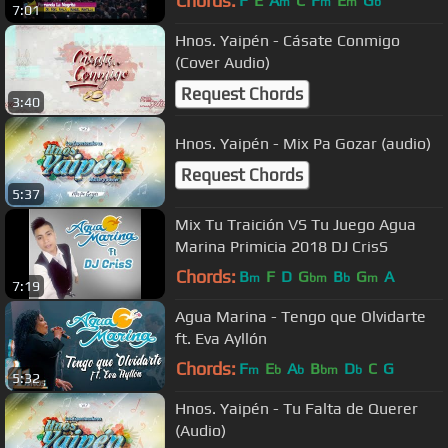
Chords:
F
E
A
C
F
E
G
m
m
m
b
7:01
Hnos. Yaipén - Cásate Conmigo
(Cover Audio)
Request Chords
3:40
Hnos. Yaipén - Mix Pa Gozar (audio)
Request Chords
5:37
Mix Tu Traición VS Tu Juego Agua
Marina Primicia 2018 DJ CrisS
Chords:
B
F
D
G
B
G
A
m
bm
b
m
7:19
Agua Marina - Tengo que Olvidarte
ft. Eva Ayllón
Chords:
F
E
A
B
D
C
G
m
b
b
bm
b
5:32
Hnos. Yaipén - Tu Falta de Querer
(Audio)