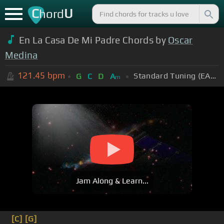
C
U
hord
En La Casa De Mi Padre Chords by
Oscar
Medina
121.45
bpm
Standard Tuning (EADGBE)
G
C
D
A
m
Jam Along & Learn...
[C]
[G]