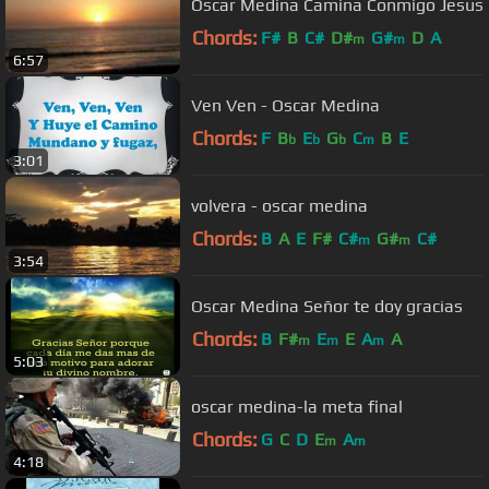
Oscar Medina Camina Conmigo Jesus
Chords:
F#
B
C#
D#
G#
D
A
m
m
6:57
Ven Ven - Oscar Medina
Chords:
F
B
E
G
C
B
E
b
b
b
m
3:01
volvera - oscar medina
Chords:
B
A
E
F#
C#
G#
C#
m
m
3:54
Oscar Medina Señor te doy gracias
Chords:
B
F#
E
E
A
A
m
m
m
5:03
oscar medina-la meta final
Chords:
G
C
D
E
A
m
m
4:18