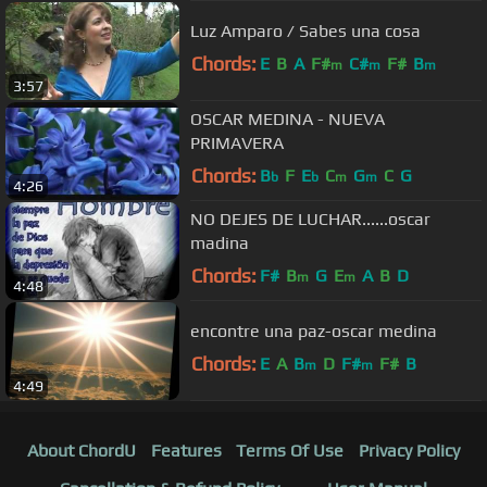
Luz Amparo / Sabes una cosa
Chords:
E
B
A
F#
C#
F#
B
m
m
m
3:57
OSCAR MEDINA - NUEVA
PRIMAVERA
Chords:
B
F
E
C
G
C
G
b
b
m
m
4:26
NO DEJES DE LUCHAR......oscar
madina
Chords:
F#
B
G
E
A
B
D
m
m
4:48
encontre una paz-oscar medina
Chords:
E
A
B
D
F#
F#
B
m
m
4:49
About ChordU
Features
Terms Of Use
Privacy Policy