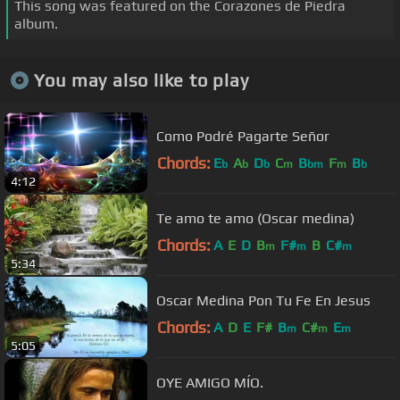
This song was featured on the Corazones de Piedra
album.
You may also like to play
Como Podré Pagarte Señor
Chords:
E
A
D
C
B
F
B
b
b
b
m
bm
m
b
4:12
Te amo te amo (Oscar medina)
Chords:
A
E
D
B
F#
B
C#
m
m
m
5:34
Oscar Medina Pon Tu Fe En Jesus
Chords:
A
D
E
F#
B
C#
E
m
m
m
5:05
OYE AMIGO MÍO.