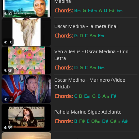
Medina
Chords:
B
G
F#
A
D
F#
E
m
m
m
3:55
Oscar Medina - la meta final
Chords:
G
D
C
A
E
m
m
4:16
Ven a Jesús - Óscar Medina - Con
Letra
Chords:
D
G
C
A
G
m
m
3:36
Oscar Medina - Marinero (Video
Oficial)
Chords:
C
D
E
G
B
A
F#
m
m
4:13
Pahola Marino Sigue Adelante
Chords:
B
F#
E
C#
D#
G#
A#
m
m
4:59