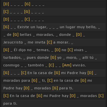
[D]
_ _ _ _
[G]
_ _ _ _
[C]
_ _ _ _
[G]
_ _ _ _
[D]
_ _ _ _
[C]
_ _ _ _
[G]
_ _ Existe un lugar, _ _ _ un lugar muy bello, _
_ de
[G]
bellas _ moradas, _ donde _
[D]
_
Jesucristo _ me invita
[C]
a morar. _
[G]
_ Él dijo no _ temas, _
[D]
no
[C]
vivas _
turbados, _ pues donde
[G]
yo _ moro, _ allí tú _
conmigo _ _ también _
[C]
_ _
[Am]
vivirás.
[G]
_ _ _
[C]
En la casa de
[G]
mi Padre hay
[D]
_
moradas para
[G]
_ ti,
[C]
en la casa de
[G]
mi
Padre hay
[D]
_ moradas
[G]
para ti.
[C]
En la casa de
[G]
mi Padre hay
[D]
_ moradas
[C]
para ti.