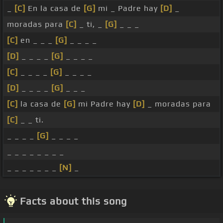
_
[C]
En la casa de
[G]
mi _ Padre hay
[D]
_
moradas para
[C]
_ ti, _
[G]
_ _ _
[C]
en _ _ _
[G]
_ _ _ _
[D]
_ _ _ _
[G]
_ _ _ _
[C]
_ _ _ _
[G]
_ _ _ _
[D]
_ _ _ _
[G]
_ _ _
[C]
la casa de
[G]
mi Padre hay
[D]
_ moradas para
[C]
_ _ ti.
_ _ _ _
[G]
_ _ _ _
_ _ _ _ _ _ _ _
_ _ _ _ _ _ _
[N]
_
Facts about this song