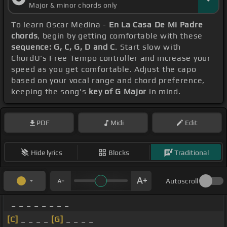
Major & minor chords only
To learn Oscar Medina -
En La Casa De Mi Padre
chords
, begin by getting comfortable with these
sequence: G, C, G, D and C
. Start slow with
ChordU's Free Tempo controller and increase your
speed as you get comfortable. Adjust the capo
based on your vocal range and chord preference,
keeping the song's
key of G Major
in mind.
PDF
Midi
Edit
Hide lyrics
Blocks
Traditional
Autoscroll
_ _ _ _ _ _ _ _
[C]
_ _ _ _
[G]
_ _ _ _