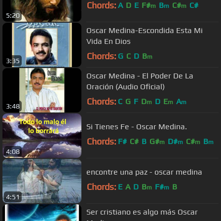
Chords:
A
D
E
F#
B
C#
C#
m
m
m
5:20
Oscar Medina-Escondida Esta Mi
Vida En Dios
Chords:
G
C
D
B
m
3:35
Oscar Medina - El Poder De La
Oración (Audio Oficial)
Chords:
C
G
F
D
D
E
A
m
m
m
3:48
Si Tienes Fe - Oscar Medina.
Chords:
F#
C#
B
G#
D#
C#
B
m
m
m
m
4:08
encontre una paz - oscar medina
Chords:
E
A
D
B
F#
B
m
m
4:51
Ser cristiano es algo más Oscar