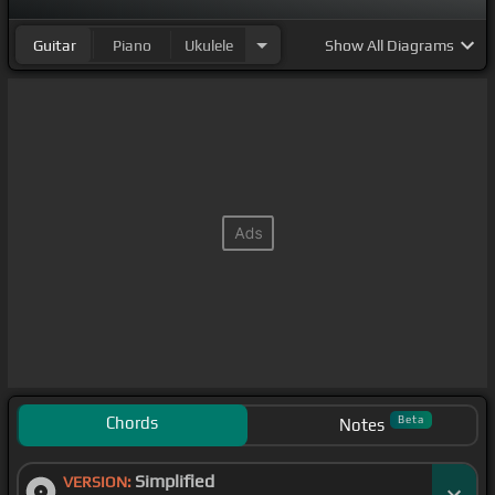
Guitar
Piano
Ukulele
Show
All Diagrams
Chords
Beta
Notes
Simplified
VERSION: