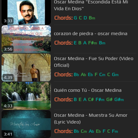
Oscar Medina "Escondida Está Mi
Vida En Dios"
Chords:
G
C
D
B
m
3:33
corazon de piedra - oscar medina
Chords:
E
B
A
F#
B
m
m
3:56
Oscar Medina - Fue Su Poder (Video
Oficial)
Chords:
B
A
E
F
C
C
G
b
b
b
m
m
4:39
Quién como Tú - Oscar Medina
Chords:
B
E
A
C#
F#
G#
G#
m
m
4:33
Oscar Medina - Muestra Su Amor
(Lyric Video)
Chords:
B
C
A
E
F
C
F
b
m
b
b
m
3:41