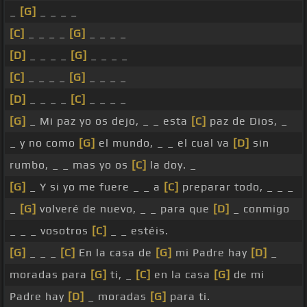
_
[G]
_ _ _ _
[C]
_ _ _ _
[G]
_ _ _ _
[D]
_ _ _ _
[G]
_ _ _ _
[C]
_ _ _ _
[G]
_ _ _ _
[D]
_ _ _ _
[C]
_ _ _ _
[G]
_ Mi paz yo os dejo, _ _ esta
[C]
paz de Dios, _
_ y no como
[G]
el mundo, _ _ el cual va
[D]
sin
rumbo, _ _ mas yo os
[C]
la doy. _
[G]
_ Y si yo me fuere _ _ a
[C]
preparar todo, _ _ _
_
[G]
volveré de nuevo, _ _ para que
[D]
_ conmigo
_ _ _ vosotros
[C]
_ _ estéis.
[G]
_ _ _
[C]
En la casa de
[G]
mi Padre hay
[D]
_
moradas para
[G]
ti, _
[C]
en la casa
[G]
de mi
Padre hay
[D]
_ moradas
[G]
para ti.