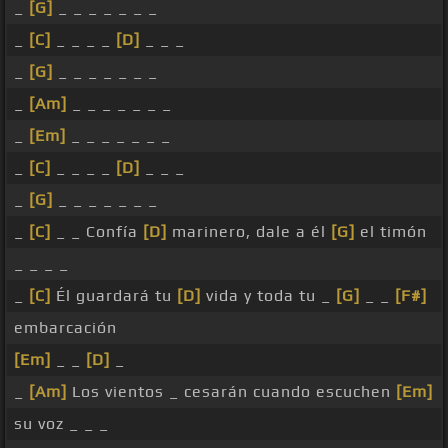
_
[G]
_ _ _ _ _ _ _
_
[C]
_ _ _ _
[D]
_ _ _
_
[G]
_ _ _ _ _ _ _
_
[Am]
_ _ _ _ _ _ _
_
[Em]
_ _ _ _ _ _ _
_
[C]
_ _ _ _
[D]
_ _ _
_
[G]
_ _ _ _ _ _ _
_
[C]
_ _ Confía
[D]
marinero, dale a él
[G]
el timón
_ _ _ _
_
[C]
Él guardará tu
[D]
vida y toda tu _
[G]
_ _
[F#]
embarcación
[Em]
_ _
[D]
_
_
[Am]
Los vientos _ cesarán cuando escuchen
[Em]
su voz _ _ _