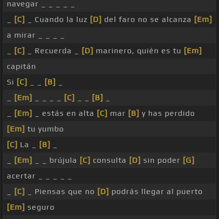
navegar _ _ _ _ _
_
[C]
_ Cuando la luz
[D]
del faro no se alcanza
[Em]
a mirar _ _ _ _
_
[C]
_ Recuerda _
[D]
marinero, quién es tu
[Em]
capitán
Si
[C]
_ _
[B]
_
_
[Em]
_ _ _ _
[C]
_ _
[B]
_
_
[Em]
_ estás en alta
[C]
mar
[B]
y has perdido
[Em]
tu yumbo
[C]
La _
[B]
_
_
[Em]
_ _ brújula
[C]
consulta
[D]
sin poder
[G]
acertar _ _ _ _ _
_
[C]
_ Piensas que no
[D]
podrás llegar al puerto
[Em]
seguro