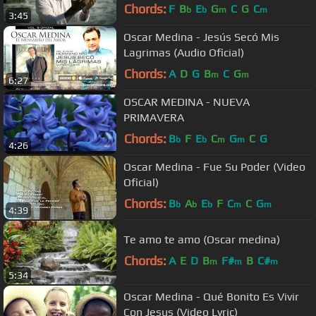
Chords:
F
B
E
G
C
G
C
b
b
m
m
3:45
Oscar Medina - Jesús Secó Mis
Lagrimas (Audio Oficial)
Chords:
A
D
G
B
C
G
m
m
6:27
OSCAR MEDINA - NUEVA
PRIMAVERA
Chords:
B
F
E
C
G
C
G
b
b
m
m
4:26
Oscar Medina - Fue Su Poder (Video
Oficial)
Chords:
B
A
E
F
C
C
G
b
b
b
m
m
4:39
Te amo te amo (Oscar medina)
Chords:
A
E
D
B
F#
B
C#
m
m
m
5:34
Oscar Medina - Qué Bonito Es Vivir
Con Jesus (Video Lyric)