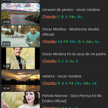
corazon de piedra - oscar medina
Chords:
E
B
A
F#
B
m
m
3:56
Oscar Medina - Madrecita (Audio
Oficial)
Chords:
C#
F#
G#
B
A
A#
A
m
m
m
5:12
Oscar Medina En la casa de mi padre
Chords:
G
C
D
A
E
m
3:26
volvera - oscar medina
Chords:
B
A
E
F#
C#
G#
C#
m
m
3:54
Pahola Marino - Dios Piensa En Mi
[Video Oficial]