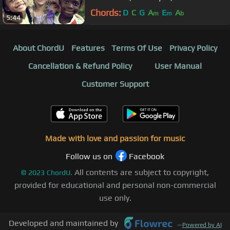
Chords:
D
C
G
A
E
A
m
m
b
5:44
About ChordU
Features
Terms Of Use
Privacy Policy
Cancellation & Refund Policy
User Manual
Customer Support
Made with love and passion for music
Follow us on
Facebook
All contents are subject to copyright,
©
2023
ChordU.
provided for educational and personal non-commercial
use only.
Developed and maintained by
—
Powered by AI