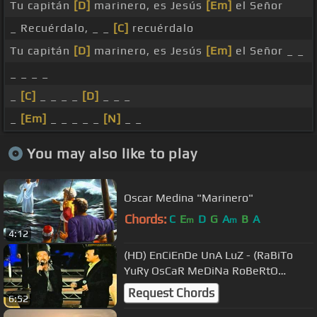
Tu capitán
[D]
marinero, es Jesús
[Em]
el Señor
_ Recuérdalo, _ _
[C]
recuérdalo
Tu capitán
[D]
marinero, es Jesús
[Em]
el Señor _ _
_ _ _ _
_
[C]
_ _ _ _
[D]
_ _ _
_
[Em]
_ _ _ _ _
[N]
_ _
You may also like to play
Oscar Medina "Marinero"
Chords:
C
E
D
G
A
B
A
m
m
4:12
(HD) EnCiEnDe UnA LuZ - (RaBiTo
YuRy OsCaR MeDiNa RoBeRtO
OrEllAnA LuIs EnRiQuE
Request Chords
6:52
EsPiNoZa)_(HD) 2.mp4