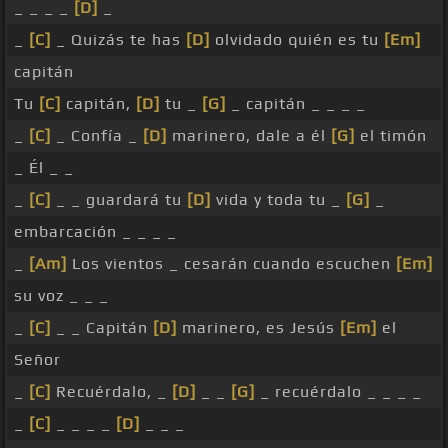
_ _ _ _
[D]
_
_
[C]
_ Quizás te has
[D]
olvidado quién es tu
[Em]
capitán
Tu
[C]
capitán,
[D]
tu _
[G]
_ capitán _ _ _ _
_
[C]
_ Confía _
[D]
marinero, dale a él
[G]
el timón
_ Él _ _
_
[C]
_ _ guardará tu
[D]
vida y toda tu _
[G]
_
embarcación _ _ _ _
_
[Am]
Los vientos _ cesarán cuando escuchen
[Em]
su voz _ _ _
_
[C]
_ _ Capitán
[D]
marinero, es Jesús
[Em]
el
Señor
_
[C]
Recuérdalo, _
[D]
_ _
[G]
_ recuérdalo _ _ _ _
_
[C]
_ _ _ _
[D]
_ _ _