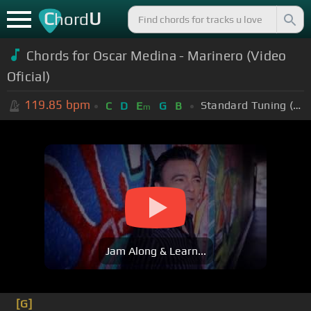
C
U
hord
Chords for Oscar Medina - Marinero (Video
Oficial)
119.85
bpm
Standard Tuning (EADGBE)
C
D
E
G
B
m
Jam Along & Learn...
[G]