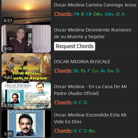
Oscar Medina Camina Conmigo Jesus
Chords:
F#
B
C#
D#
G#
D
A
m
m
6:57
Oscar Medina Desmiente Rumores
de su Muerte y Sepelio
Request Chords
3:00
OSCAR MEDINA BUSCALE
Chords:
B
E
F
C
A
G
D
b
b
m
b
m
4:27
Oscar Medina - En La Casa De Mi
Padre (Audio Oficial)
Chords:
G
C
D
3:19
Oscar Medina-Escondida Esta Mi
Vida En Dios
Chords:
G
C
D
B
m
3:35