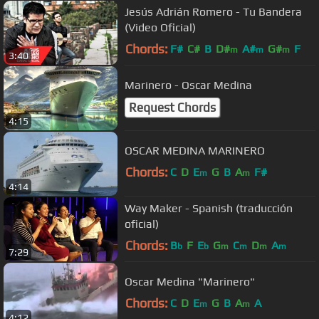
Jesús Adrián Romero - Tu Bandera
(Video Oficial)
Chords:
F#
C#
B
D#
A#
G#
F
m
m
m
3:40
Marinero - Oscar Medina
Request Chords
4:15
OSCAR MEDINA MARINERO
Chords:
C
D
E
G
B
A
F#
m
m
4:14
Way Maker - Spanish (traducción
oficial)
Chords:
B
F
E
G
C
D
A
b
b
m
m
m
m
7:29
Oscar Medina "Marinero"
Chords:
C
D
E
G
B
A
A
m
m
4:12