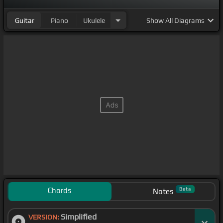
Guitar
Piano
Ukulele
Show
All Diagrams
Chords
Beta
Notes
Simplified
VERSION: