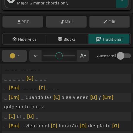
Major & minor chords only
PDF
Midi
Edit
Hide lyrics
Blocks
Traditional
Autoscroll
_ _ _ _ _ _ _ _
_ _ _ _ _
[G]
_ _ _
_
[Em]
_ _ _ _
[C]
_ _ _
_
[Em]
_ Cuando las
[C]
olas vienen
[B]
y
[Em]
golpean tu barca
_
[C]
El _
[B]
_
_
[Em]
_ viento del
[C]
huracán
[D]
despía tu
[G]