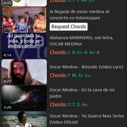
Chords:
G
F
C
A
E
m
m
4:45
la llegada de oscar medina al
concierto en totonicapan
Request Chords
7:55
Alabanza MARINERO, con letra,
OSCAR MEDINA
Chords:
C
D
E
G
A
B
m
m
4:14
Oscar Medina - Búscale (Video Lyric)
Chords:
F
B
E
C
b
b
m
4:27
Oscar Medina - En la casa de mi
padre
Chords:
G
C
D
A
m
3:26
Oscar Medina - Yo Quiero Mas Señor
(Video Oficial)