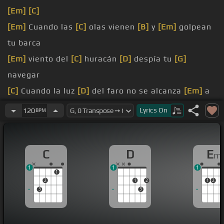
[Em]
[C]
[Em]
Cuando las
[C]
olas vienen
[B]
y
[Em]
golpean
tu barca
[Em]
viento del
[C]
huracán
[D]
despía tu
[G]
navegar
[C]
Cuando la luz
[D]
del faro no se alcanza
[Em]
a
mirar
Lyrics
On
120
BPM
[C]
Recuerda
[D]
marinero, quién es tu
[Em]
capitán
C
D
E
m
[Em]
[C]
[B]
1
1
1
[Em]
estás en alta
[C]
mar
[B]
y has perdido
[Em]
1
2
1
2
1
2
tu yumbo
3
3