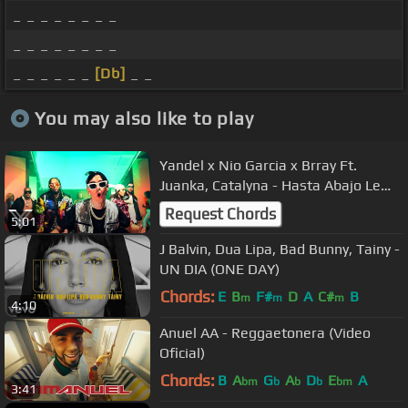
_ _ _ _ _ _ _ _
_ _ _ _ _ _ _ _
_ _ _ _ _ _
[Db]
_ _
You may also like to play
Yandel x Nio Garcia x Brray Ft.
Juanka, Catalyna - Hasta Abajo Le
Doy (Video Oficial)
Request Chords
5:01
J Balvin, Dua Lipa, Bad Bunny, Tainy -
UN DIA (ONE DAY)
Chords:
E
B
F#
D
A
C#
B
m
m
m
4:10
Anuel AA - Reggaetonera (Video
Oficial)
Chords:
B
A
G
A
D
E
A
bm
b
b
b
bm
3:41