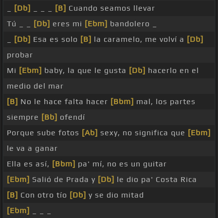
_
[Db]
_ _ _
[B]
Cuando seamos llevar
Tú _ _
[Db]
eres mi
[Ebm]
bandolero _
_
[Db]
Esa es solo
[B]
la caramelo, me volví a
[Db]
probar
Mi
[Ebm]
baby, la que le gusta
[Db]
hacerlo en el
medio del mar
[B]
No le hace falta hacer
[Bbm]
mal, los partes
siempre
[Bb]
ofendí
Porque sube fotos
[Ab]
sexy, no significa que
[Ebm]
le va a ganar
Ella es así,
[Bbm]
pa' mí, no es un guitar
[Ebm]
Salió de Prada y
[Db]
le dio pa' Costa Rica
[B]
Con otro tío
[Db]
y se dio mitad
[Ebm]
_ _ _