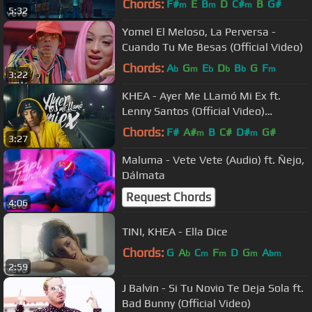
Chords:
F#
E
B
D
C#
B
G#
m
m
m
5:32
Yomel El Meloso, La Perversa -
Cuando Tu Me Besas (Official Video)
Chords:
A
G
E
D
B
G
F
b
m
b
b
b
m
3:22
KHEA - Ayer Me LLamó Mi Ex ft.
Lenny Santos (Official Video)
#AMLME
Chords:
F#
A#
B
C#
D#
G#
m
m
3:27
Maluma - Vete Vete (Audio) ft. Ñejo,
Dálmata
Request Chords
4:06
TINI, KHEA - Ella Dice
Chords:
G
A
C
F
D
G
A
b
m
m
m
bm
2:59
J Balvin - Si Tu Novio Te Deja Sola ft.
Bad Bunny (Official Video)