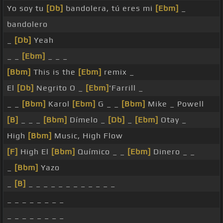
Yo soy tu
[Db]
bandolera, tú eres mi
[Ebm]
_
bandolero
_
[Db]
Yeah
_ _
[Ebm]
_ _ _
[Bbm]
This is the
[Ebm]
remix _
El
[Db]
Negrito O _
[Ebm]
'Farrill _
_ _
[Bbm]
Karol
[Ebm]
G _ _
[Bbm]
Mike _ Powell
[B]
_ _ _
[Bbm]
Dímelo _
[Db]
_
[Ebm]
Otay _
High
[Bbm]
Music, High Flow
[F]
High El
[Bbm]
Químico _ _
[Ebm]
Dinero _ _
_
[Bbm]
Yazo
_
[B]
_ _ _ _ _ _ _ _ _ _ _ _
_ _ _ _ _ _ _ _
_ _ _ _ _ _ _ _