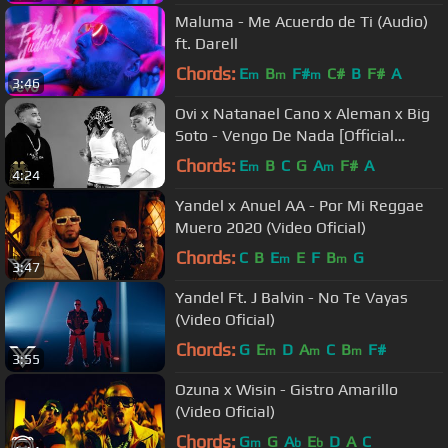
Maluma - Me Acuerdo de Ti (Audio)
ft. Darell
Chords:
E
B
F#
C#
B
F#
A
m
m
m
3:46
Ovi x Natanael Cano x Aleman x Big
Soto - Vengo De Nada [Official
Video]
Chords:
E
B
C
G
A
F#
A
m
m
4:24
Yandel x Anuel AA - Por Mi Reggae
Muero 2020 (Video Oficial)
Chords:
C
B
E
E
F
B
G
m
m
3:47
Yandel Ft. J Balvin - No Te Vayas
(Video Oficial)
Chords:
G
E
D
A
C
B
F#
m
m
m
3:55
Ozuna x Wisin - Gistro Amarillo
(Video Oficial)
Chords:
G
G
A
E
D
A
C
m
b
b