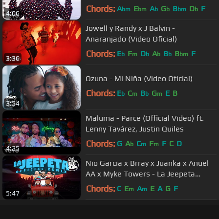
Chords:
A
E
A
G
B
D
F
bm
bm
b
b
bm
b
4:06
Jowell y Randy x J Balvin -
Anaranjado (Video Oficial)
Chords:
E
F
D
A
B
B
F
b
m
b
b
b
bm
3:36
Ozuna - Mi Niña (Video Oficial)
Chords:
E
C
B
G
E
B
b
m
b
m
3:54
Maluma - Parce (Official Video) ft.
Lenny Tavárez, Justin Quiles
Chords:
G
A
C
F
F
C
D
b
m
m
4:25
Nio Garcia x Brray x Juanka x Anuel
AA x Myke Towers - La Jeepeta
Remix (Lyric Video)
Chords:
C
E
A
E
A
G
F
m
m
5:47