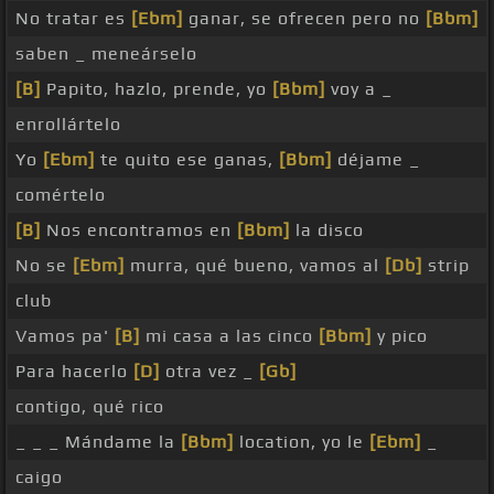
No tratar es
[Ebm]
ganar, se ofrecen pero no
[Bbm]
saben _ meneárselo
[B]
Papito, hazlo, prende, yo
[Bbm]
voy a _
enrollártelo
Yo
[Ebm]
te quito ese ganas,
[Bbm]
déjame _
comértelo
[B]
Nos encontramos en
[Bbm]
la disco
No se
[Ebm]
murra, qué bueno, vamos al
[Db]
strip
club
Vamos pa'
[B]
mi casa a las cinco
[Bbm]
y pico
Para hacerlo
[D]
otra vez _
[Gb]
contigo, qué rico
_ _ _ Mándame la
[Bbm]
location, yo le
[Ebm]
_
caigo