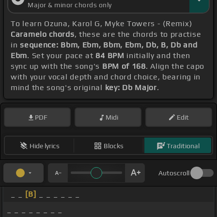
Major & minor chords only
To learn Ozuna, Karol G, Myke Towers - (Remix)
Caramelo chords
, these are the chords to practise
in
sequence: Bbm, Ebm, Bbm, Ebm, Db, B, Db and
Ebm
. Set your pace at
84 BPM
initially and then
sync up with the song's
BPM of 168
. Align the capo
with your vocal depth and chord choice, bearing in
mind the song's original
key: Db Major
.
PDF
Midi
Edit
Hide lyrics
Blocks
Traditional
Autoscroll
_ _
[B]
_ _ _ _ _ _
_ _ _ _ _ _ _ _