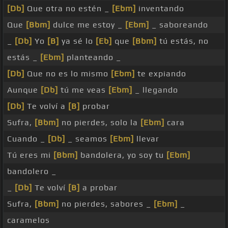
[Db]
Que otra no estén _
[Ebm]
inventando
Que
[Bbm]
dulce me estoy _
[Ebm]
_ saboreando
_
[Db]
Yo
[B]
ya sé lo
[Eb]
que
[Bbm]
tú estás, no
estás _
[Ebm]
planteando _
[Db]
Que no es lo mismo
[Ebm]
te expiando
Aunque
[Db]
tú me veas
[Ebm]
_ llegando
[Db]
Te volví a
[B]
probar
Sufra,
[Bbm]
no pierdes, solo la
[Ebm]
cara
Cuando _
[Db]
_ seamos
[Ebm]
llevar
Tú eres mi
[Bbm]
bandolera, yo soy tu
[Ebm]
bandolero _
_
[Db]
Te volví
[B]
a probar
Sufra,
[Bbm]
no pierdes, sabores _
[Ebm]
_
caramelos