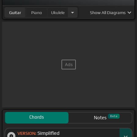
Guitar
Piano
Ukulele
Show
All Diagrams
Chords
Beta
Notes
Simplified
VERSION: