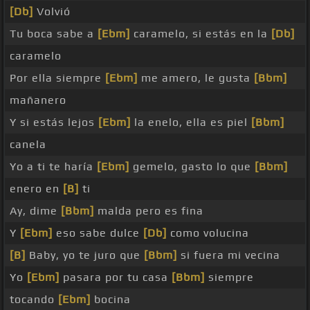
[Db]
Volvió
Tu boca sabe a
[Ebm]
caramelo, si estás en la
[Db]
caramelo
Por ella siempre
[Ebm]
me amero, le gusta
[Bbm]
mañanero
Y si estás lejos
[Ebm]
la enelo, ella es piel
[Bbm]
canela
Yo a ti te haría
[Ebm]
gemelo, gasto lo que
[Bbm]
enero en
[B]
ti
Ay, dime
[Bbm]
malda pero es fina
Y
[Ebm]
eso sabe dulce
[Db]
como volucina
[B]
Baby, yo te juro que
[Bbm]
si fuera mi vecina
Yo
[Ebm]
pasara por tu casa
[Bbm]
siempre
tocando
[Ebm]
bocina