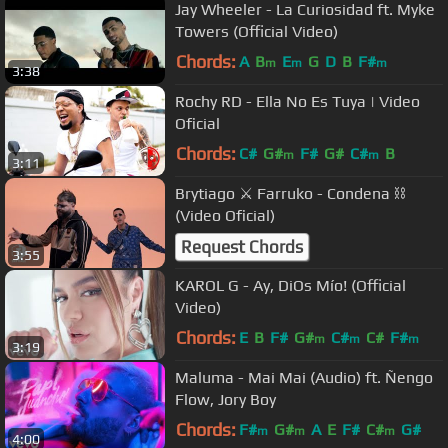
Jay Wheeler - La Curiosidad ft. Myke
Towers (Official Video)
Chords:
A
B
E
G
D
B
F#
m
m
m
3:38
Rochy RD - Ella No Es Tuya | Video
Oficial
Chords:
C#
G#
F#
G#
C#
B
m
m
3:11
Brytiago ⚔️ Farruko - Condena ⛓
(Video Oficial)
Request Chords
3:55
KAROL G - Ay, DiOs Mío! (Official
Video)
Chords:
E
B
F#
G#
C#
C#
F#
m
m
m
3:19
Maluma - Mai Mai (Audio) ft. Ñengo
Flow, Jory Boy
Chords:
F#
G#
A
E
F#
C#
G#
m
m
m
4:00