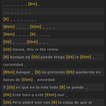
_ _ _ _ _ _ _
[Bm]
_
_ _ _ _ _ _ _ _
[B]
_ _ _ _ _ _ _ _
[Bbm]
_ _ _ _
[Ebm]
_ _ _ _
[Bbm]
_ _ _ _
[B]
_ _ _ _
[Db]
_ _ _ _
[Ebm]
_ _ _
[Gb]
Ozuna, this is the remix
[B]
Aunque no
[Gb]
pueda tengo
[Db]
la
[Ebm]
_
curiosidad _
[Bbm]
Aunque _
[B]
no pretendo
[Db]
quedarme en
bocos de
[Ebm]
_ ansiedad
Y
[Db]
es que en la vida todo
[B]
se puede _
[Db]
Esté bien o esté
[Ebm]
mal _
[Db]
Pero podré vivir con
[B]
la culpa de que al