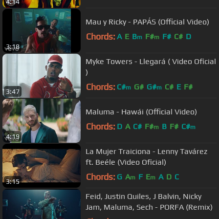
4:14
Mau y Ricky - PAPÁS (Official Video)
Chords:
A
E
B
F#
F#
C#
D
m
m
3:18
Myke Towers - Llegará ( Video Oficial
)
Chords:
C#
G#
G#
C#
E
F#
m
m
3:47
Maluma - Hawái (Official Video)
Chords:
D
A
C#
F#
B
F#
C#
m
m
4:19
La Mujer Traiciona - Lenny Tavárez
ft. Beéle (Video Oficial)
Chords:
G
A
F
E
A
D
C
m
m
3:15
Feid, Justin Quiles, J Balvin, Nicky
Jam, Maluma, Sech - PORFA (Remix)