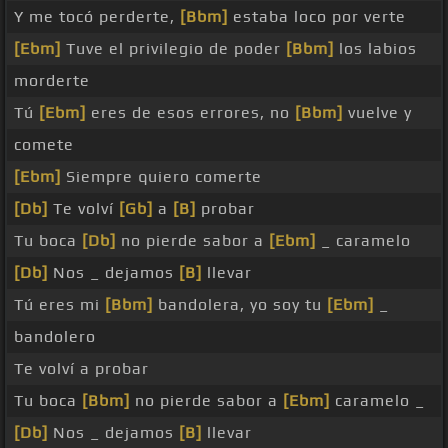
Y me tocó perderte,
[Bbm]
estaba loco por verte
[Ebm]
Tuve el privilegio de poder
[Bbm]
los labios
morderte
Tú
[Ebm]
eres de esos errores, no
[Bbm]
vuelve y
comete
[Ebm]
Siempre quiero comerte
[Db]
Te volví
[Gb]
a
[B]
probar
Tu boca
[Db]
no pierde sabor a
[Ebm]
_ caramelo
[Db]
Nos _ dejamos
[B]
llevar
Tú eres mi
[Bbm]
bandolera, yo soy tu
[Ebm]
_
bandolero
Te volví a probar
Tu boca
[Bbm]
no pierde sabor a
[Ebm]
caramelo _
[Db]
Nos _ dejamos
[B]
llevar