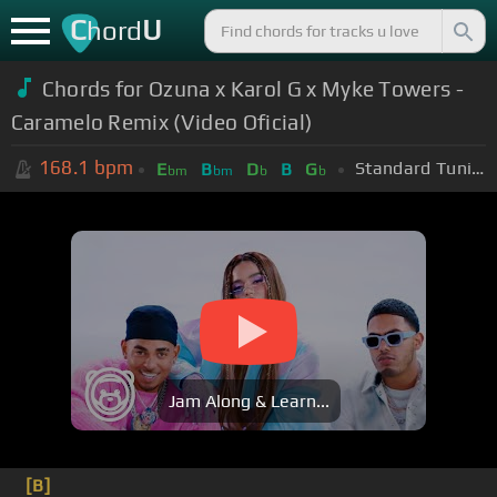
C
U
hord
Chords for Ozuna x Karol G x Myke Towers -
Caramelo Remix (Video Oficial)
168.1
bpm
Standard Tuning (EADGBE)
E
B
D
B
G
bm
bm
b
b
Jam Along & Learn...
[B]