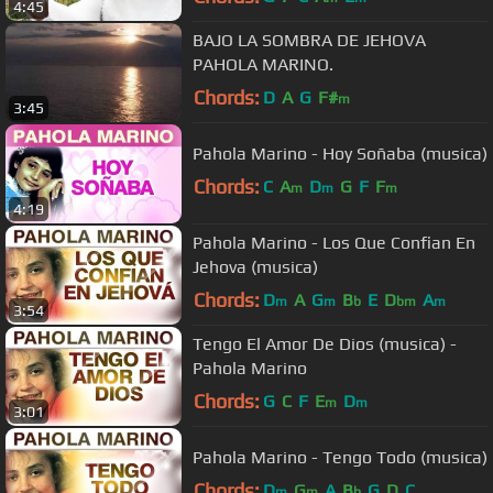
4:45
BAJO LA SOMBRA DE JEHOVA
PAHOLA MARINO.
Chords:
D
A
G
F#
m
3:45
Pahola Marino - Hoy Soñaba (musica)
Chords:
C
A
D
G
F
F
m
m
m
4:19
Pahola Marino - Los Que Confian En
Jehova (musica)
Chords:
D
A
G
B
E
D
A
m
m
b
bm
m
3:54
Tengo El Amor De Dios (musica) -
Pahola Marino
Chords:
G
C
F
E
D
m
m
3:01
Pahola Marino - Tengo Todo (musica)
Chords:
D
G
A
B
G
D
C
m
m
b