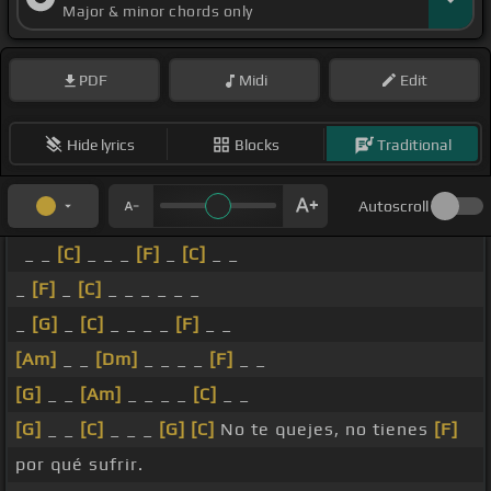
Major & minor chords only
PDF
Midi
Edit
Hide lyrics
Blocks
Traditional
Autoscroll
_ _
[C]
_ _ _
[F]
_
[C]
_ _
_
[F]
_
[C]
_ _ _ _ _ _
_
[G]
_
[C]
_ _ _ _
[F]
_ _
[Am]
_ _
[Dm]
_ _ _ _
[F]
_ _
[G]
_ _
[Am]
_ _ _ _
[C]
_ _
[G]
_ _
[C]
_ _ _
[G]
[C]
No te quejes, no tienes
[F]
por qué sufrir.