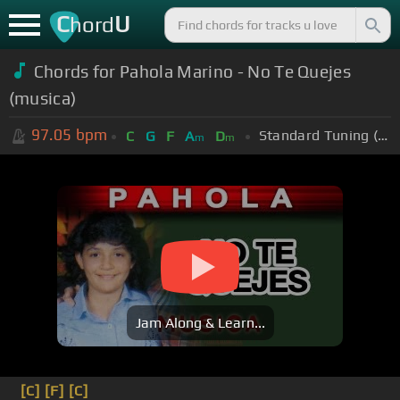
C
U
hord
Chords for Pahola Marino - No Te Quejes
(musica)
97.05
bpm
Standard Tuning (EADGBE)
C
G
F
A
D
m
m
Jam Along & Learn...
[C]
[F]
[C]