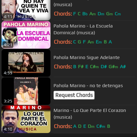
(musica)
Chords:
F
C
B
A
D
G
C
b
m
m
m
m
4:11
Pahola Marino - La Escuela
Dominical (musica)
Chords:
C
G
F
A
E
B
A
m
m
4:21
Pahola Marino Sigue Adelante
Chords:
B
F#
E
C#
D#
G#
A#
m
m
4:59
Pahola Marino - no te detengas
Request Chords
3:25
Marino - Lo Que Parte El Corazon
(musica)
Chords:
A
D
E
D
C#
B
m
m
4:10