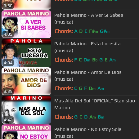
3:50
Pahola Marino - A Ver Si Sabes
(musica)
Chords:
A
D
E
F#
G#
m
m
4:05
Pahola Marino - Esta Lucesita
(musica)
Chords:
F
C
D
B
G
E
A
m
b
m
4:04
Pahola Marino - Amor De Dios
(musica)
Chords:
C
G
F
D
A
m
m
3:39
Mas Alla Del Sol "OFICIAL" Stanislao
Marino
Chords:
G
C
D
A
B
m
m
4:42
Pahola Marino - No Estoy Sola
(musica)