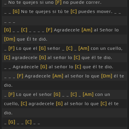
_ No te quejes si uno
[F]
no puede correr.
_ _
[G]
No te quejes si tú te
[C]
puedes mover. _ _
_ _ _
[G]
_ _
[C]
_ _ _ _
[F]
Agradecele
[Am]
al Señor lo
[Dm]
que Él te dió.
_
[F]
Lo que el
[G]
señor _
[C]
_
[Am]
con un cuello,
[C]
agradecele
[G]
al señor lo
[C]
que él te dio.
_ _ Agradecele
[G]
al señor lo
[C]
que él te dio.
_ _ _
[F]
Agradecele
[Am]
al señor lo que
[Dm]
él te
dio.
_
[F]
Lo que el señor
[G]
_ _
[C]
_
[Am]
con un
cuello,
[C]
agradecele
[G]
al señor lo que
[C]
él te
dio.
_
[G]
_ _
[C]
_ _