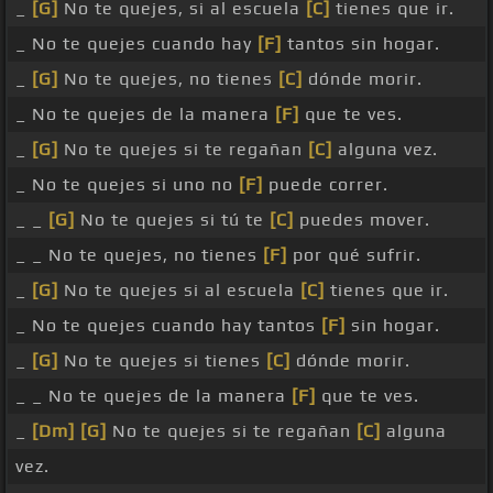
_
[G]
No te quejes, si al escuela
[C]
tienes que ir.
_ No te quejes cuando hay
[F]
tantos sin hogar.
_
[G]
No te quejes, no tienes
[C]
dónde morir.
_ No te quejes de la manera
[F]
que te ves.
_
[G]
No te quejes si te regañan
[C]
alguna vez.
_ No te quejes si uno no
[F]
puede correr.
_ _
[G]
No te quejes si tú te
[C]
puedes mover.
_ _ No te quejes, no tienes
[F]
por qué sufrir.
_
[G]
No te quejes si al escuela
[C]
tienes que ir.
_ No te quejes cuando hay tantos
[F]
sin hogar.
_
[G]
No te quejes si tienes
[C]
dónde morir.
_ _ No te quejes de la manera
[F]
que te ves.
_
[Dm]
[G]
No te quejes si te regañan
[C]
alguna
vez.