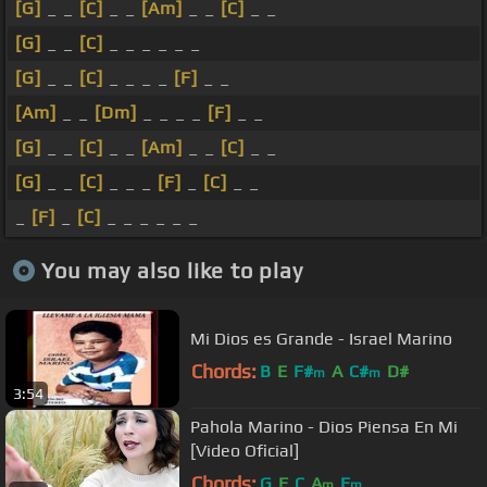
[G]
_ _
[C]
_ _
[Am]
_ _
[C]
_ _
[G]
_ _
[C]
_ _ _ _ _ _
[G]
_ _
[C]
_ _ _ _
[F]
_ _
[Am]
_ _
[Dm]
_ _ _ _
[F]
_ _
[G]
_ _
[C]
_ _
[Am]
_ _
[C]
_ _
[G]
_ _
[C]
_ _ _
[F]
_
[C]
_ _
_
[F]
_
[C]
_ _ _ _ _ _
You may also like to play
Mi Dios es Grande - Israel Marino
Chords:
B
E
F#
A
C#
D#
m
m
3:54
Pahola Marino - Dios Piensa En Mi
[Video Oficial]
Chords:
G
F
C
A
E
m
m