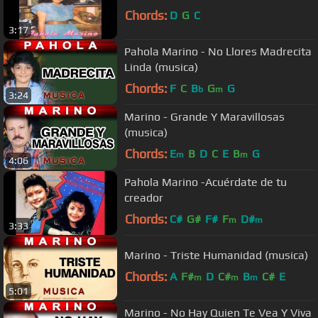
Chords:
D
G
C
3:17
Pahola Marino - No Llores Madrecita
Linda (musica)
Chords:
F
C
B
G
G
b
m
3:24
Marino - Grande Y Maravillosas
(musica)
Chords:
E
B
D
C
E
B
G
m
m
4:06
Pahola Marino -Acuérdate de tu
creador
Chords:
C#
G#
F#
F
D#
m
m
3:33
Marino - Triste Humanidad (musica)
Chords:
A
F#
D
C#
B
C#
E
m
m
m
5:01
Marino - No Hay Quien Te Vea Y Viva