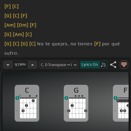
[F]
[C]
[G]
[C]
[F]
[Am]
[Dm]
[F]
[G]
[Am]
[C]
[G]
[C]
[G]
[C]
No te quejes, no tienes
[F]
por qué
sufrir.
si al escuela
[C]
tienes que ir.
Lyrics
On
97
BPM
cuando hay
[F]
tantos sin hogar.
C
G
F
1
1
1
1
1
1
2
1
2
3
2
3
3
4