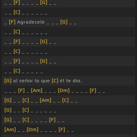
_ _
[F]
_ _ _ _
[G]
_ _
_ _
[C]
_ _ _ _ _ _
_
[F]
Agradecele _ _ _
[G]
_ _
_ _
[C]
_ _ _ _ _ _
_ _
[F]
_ _ _ _
[G]
_ _
_ _
[C]
_ _ _ _ _ _
_ _
[F]
_ _ _ _
[G]
_ _
_ _
[C]
_ _ _ _ _
[G]
al señor lo que
[C]
él te dio.
_ _ _
[F]
_
[Am]
_ _ _
[Dm]
_ _ _ _
[F]
_ _
[G]
_ _
[C]
_ _
[Am]
_ _
[C]
_ _
[G]
_ _
[C]
_ _ _ _ _ _
[G]
_ _
[C]
_ _ _ _
[F]
_ _
[Am]
_ _
[Dm]
_ _ _ _
[F]
_ _