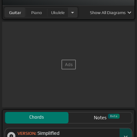
Guitar
Piano
Ukulele
Show
All Diagrams
Chords
Beta
Notes
Simplified
VERSION: