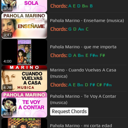
Chords:
A
E
D
B
B
m
3:56
Pahola Marino - Enseñame (musica)
Chords:
G
D
A
C
m
3:47
Pahola Marino - que me importa
Chords:
D
A
B
E
F#
F#
m
m
4:00
Marino - Cuando Vuelvas A Casa
(musica)
Chords:
A
E
B
D
F#
C#
F#
m
m
4:28
Pahola Marino - Te Voy A Contar
(musica)
Request Chords
4:07
Pahola Marino - mi corta edad