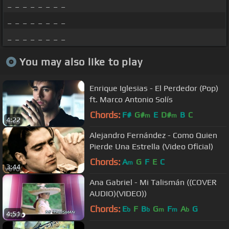
_ _ _ _ _ _ _ _
_ _ _ _ _ _ _ _
_ _ _ _ _ _ _ _
You may also like to play
Enrique Iglesias - El Perdedor (Pop)
ft. Marco Antonio Solís
Chords:
F#
G#
E
D#
B
C
m
m
4:22
Alejandro Fernández - Como Quien
Pierde Una Estrella (Video Oficial)
Chords:
A
G
F
E
C
m
3:44
Ana Gabriel - Mi Talismán ((COVER
AUDIO)(VIDEO))
Chords:
E
F
B
G
F
A
G
b
b
m
m
b
4:51