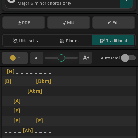
Major & minor chords only
PDF
Midi
Edit
Hide lyrics
Blocks
Traditional
Autoscroll
[N]
_ _ _ _ _ _ _ _
[B]
_ _ _ _ _
[Dbm]
_ _ _
_ _ _ _ _
[Abm]
_ _ _
_ _
[A]
_ _ _ _ _ _
_ _
[E]
_ _ _ _ _ _
_ _
[B]
_ _ _
[E]
_ _ _
_ _ _ _
[Ab]
_ _ _ _