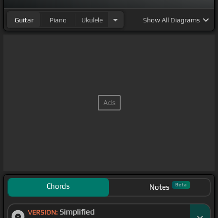
Guitar
Piano
Ukulele
Show
All Diagrams
Chords
Beta
Notes
Simplified
VERSION: