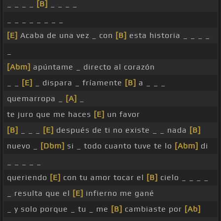
_ _ _ _
[B]
_ _ _ _
_ _ _ _ _ _ _ _
[E]
Acaba de una vez _ con
[B]
esta historia _ _ _ _
_
[Abm]
apúntame _ directo al corazón
_ _
[E]
_ dispara _ fríamente
[B]
a _ _ _
quemarropa _
[A]
_
te juro que me haces
[E]
un favor
[B]
_ _ _
[E]
después de ti no existe _ _ nada
[B]
nuevo _
[Dbm]
si _ todo cuanto tuve te lo
[Abm]
di
_ _ _ _ _
queriendo
[E]
con tu amor tocar el
[B]
cielo _ _ _ _
_ resulta que el
[E]
infierno me gané
_ y solo porque _ tu _ me
[B]
cambiaste por
[Ab]