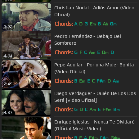
Christian Nodal - Adiós Amor (Video
Oficial)
Chords:
A
D
G
E
B
A
G
m
b
m
3:22
Pedro Fernández - Debajo Del
Sombrero
Chords:
G
F
C
A
E
D
D
m
m
3:43
Pepe Aguilar - Por una Mujer Bonita
(Video Oficial)
Chords:
B
E
E
C
F#
D
A
m
m
m
2:49
Diego Verdaguer - Quién De Los Dos
Será [Video Oficial]
Chords:
G
D
C
A
E
F#
B
m
m
m
4:37
Enrique Iglesias - Nunca Te Olvidaré
(Official Music Video)
Chords:
B
E
A
F#
C#
G#
m
m
m