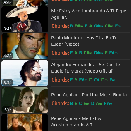
4:22
Me Estoy Acostumbrando A Ti-Pepe
Aguilar.
Chords:
B
F#
E
A
G#
C#
E
m
m
m
m
3:46
Pablo Montero - Hay Otra En Tu
Lugar (Video)
Chords:
E
A
B
C#
G#
F
F#
m
m
m
4:28
Alejandro Fernández - Sé Que Te
Duele ft. Morat (Video Oficial)
Chords:
E
A
F#
D
C#
D
E
m
m
m
3:51
Pepe Aguilar - Por Una Mujer Bonita
Chords:
B
E
C
E
D
A
F#
m
m
m
2:53
Pepe Aguilar - Me Estoy
Acostumbrando A Ti