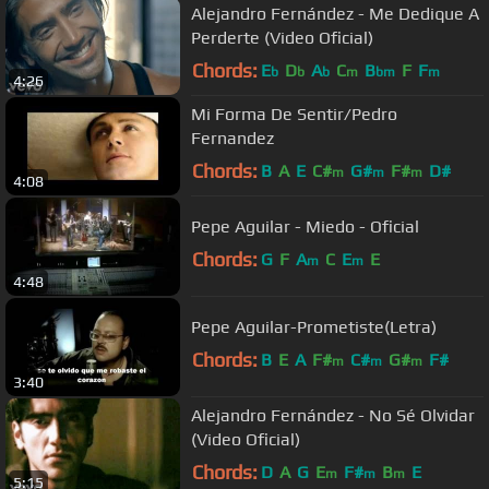
Alejandro Fernández - Me Dedique A
Perderte (Video Oficial)
Chords:
E
D
A
C
B
F
F
b
b
b
m
bm
m
4:26
Mi Forma De Sentir/Pedro
Fernandez
Chords:
B
A
E
C#
G#
F#
D#
m
m
m
4:08
Pepe Aguilar - Miedo - Oficial
Chords:
G
F
A
C
E
E
m
m
4:48
Pepe Aguilar-Prometiste(Letra)
Chords:
B
E
A
F#
C#
G#
F#
m
m
m
3:40
Alejandro Fernández - No Sé Olvidar
(Video Oficial)
Chords:
D
A
G
E
F#
B
E
m
m
m
5:15