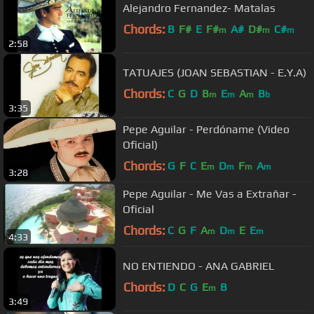
Alejandro Fernandez- Matalas
Chords:
B
F#
E
F#
A#
D#
C#
m
m
m
2:58
TATUAJES (JOAN SEBASTIAN - E.Y.A)
Chords:
C
G
D
B
E
A
B
m
m
m
b
3:35
Pepe Aguilar - Perdóname (Video
Oficial)
Chords:
G
F
C
E
D
F
A
m
m
m
m
3:28
Pepe Aguilar - Me Vas a Extrañar -
Oficial
Chords:
C
G
F
A
D
E
E
m
m
m
4:33
NO ENTIENDO - ANA GABRIEL
Chords:
D
C
G
E
B
m
3:49