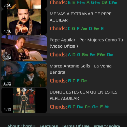
Chords:
B
E
F#
A
G#
D#
C#
m
m
m
3:50
ME VAS A EXTRAÑAR DE PEPE
AGUILAR
Chords:
C
G
F
A
D
E
E
m
m
4:16
Pepe Aguilar - Por Mujeres Como Tu
(Video Oficial)
Chords:
A
D
G
B
E
F#
D
m
m
m
m
4:12
Marco Antonio Solís - La Venia
Bendita
Chords:
G
C
F
D
m
3:15
DONDE ESTES CON QUIEN ESTES
PEPE AGUILAR
Chords:
G
C
D
C
G
F
A
m
m
m
b
4:15
About ChordU
Features
Terms Of Use
Privacy Policy