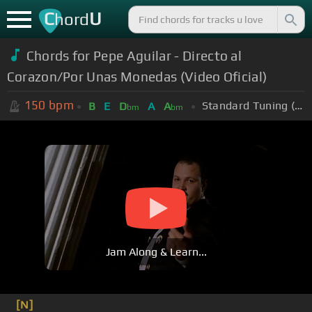
C
U
hord
Chords for Pepe Aguilar - Directo al
Corazon/Por Unas Monedas (Video Oficial)
150
bpm
Standard Tuning (EADGBE)
B
E
D
A
A
bm
bm
Jam Along & Learn...
[N]