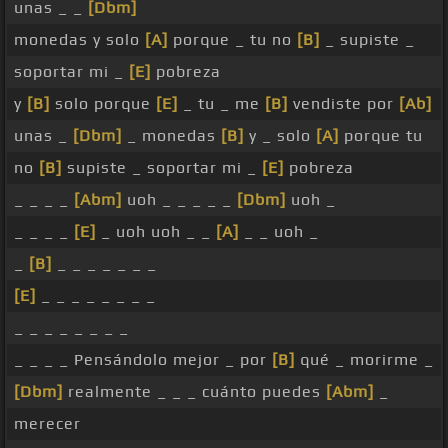
unas _ _
[Dbm]
monedas y solo
[A]
porque _ tu no
[B]
_ supiste _
soportar mi _
[E]
pobreza
y
[B]
solo porque
[E]
_ tu _ me
[B]
vendiste por
[Ab]
unas _
[Dbm]
_ monedas
[B]
y _ solo
[A]
porque tu
no
[B]
supiste _ soportar mi _
[E]
pobreza
_ _ _ _
[Abm]
uoh _ _ _ _ _
[Dbm]
uoh _
_ _ _ _
[E]
_ uoh uoh _ _
[A]
_ _ uoh _
_
[B]
_ _ _ _ _ _ _
[E]
_ _ _ _ _ _ _ _
_ _ _ _ _ _ _ _
_ _ _ _ Pensándolo mejor _ por
[B]
qué _ morirme _
[Dbm]
realmente _ _ _ cuánto puedes
[Abm]
_
merecer