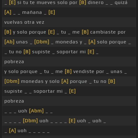
_
[E]
si tu te mueves solo por
[B]
dinero _ _ quizá
[A]
_ _ mañana _
[E]
vuelvas otra vez
[B]
y solo porque
[E]
_ tu _ me
[B]
cambiaste por
[Ab]
unas _
[Dbm]
_ monedas y _
[A]
solo porque _
_ tu no
[B]
supiste _ soportar mi
[E]
_
pobreza
y solo porque _ tu _ me
[B]
vendiste por _ unas _
[Dbm]
monedas y solo
[A]
porque _ tu no
[B]
supiste _ _ soportar mi _
[E]
pobreza
_ _ _ uoh
[Abm]
_ _
_ _ _ _
[Dbm]
uoh _ _ _ _
[E]
uoh _ uoh _
_
[A]
uoh _ _ _ _ _