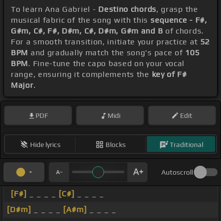
To learn Ana Gabriel -
Destino chords
, grasp the
musical fabric of the song with this
sequence - F#,
G#m, C#, F#, D#m, C#, D#m, G#m and B
of chords.
For a smooth transition, initiate your practice at
52
BPM
and gradually match the song's pace of
105
BPM
. Fine-tune the capo based on your vocal
range, ensuring it complements the
key of F#
Major
.
PDF
Midi
Edit
Hide lyrics
Blocks
Traditional
Autoscroll
[F#]
_ _ _ _
[C#]
_ _ _ _
[D#m]
_ _ _ _
[A#m]
_ _ _ _