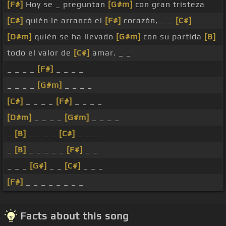
[F#]
Hoy se _ preguntan
[G#m]
con gran tristeza
[C#]
quién le arrancó el
[F#]
corazón, _ _
[C#]
[D#m]
quién se ha llevado
[G#m]
con su partida
[B]
todo el valor de
[C#]
amar. _ _
_ _ _ _
[F#]
_ _ _ _
_ _ _ _
[G#m]
_ _ _ _
[C#]
_ _ _ _
[F#]
_ _ _ _
[D#m]
_ _ _ _
[G#m]
_ _ _ _
_
[B]
_ _ _ _
[C#]
_ _ _
_
[B]
_ _ _ _ _
[F#]
_ _
_ _ _
[G#]
_ _
[C#]
_ _ _
[F#]
_ _ _ _ _ _ _ _
Facts about this song