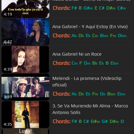
Chords:
F#
B
G#
E
C#
D#
C#
m
m
m
4:19
Ana Gabriel - Y Aquí Estoy (En Vivo)
Chords:
A
D
E
C
B
F
D
b
b
b
m
bm
m
bm
4:47
Ana Gabriel Ni un Roce
Chords:
C
F
D
B
E
B
E
m
m
b
b
bm
4:39
Melendi - La promesa (Videoclip
oficial)
Chords:
A
D
E
F
G
B
E
b
b
b
m
b
bm
bm
3:59
3. Se Va Muriendo Mi Alma - Marco
Antonio Solís
Chords:
F#
B
C#
G#
G#
D#
D
m
m
4:35