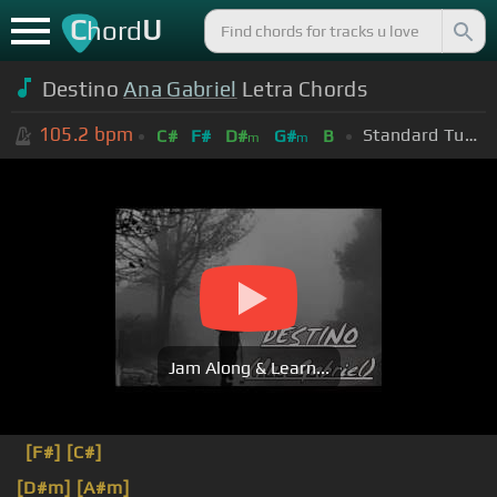
C
U
hord
Destino
Ana Gabriel
Letra Chords
105.2
bpm
Standard Tuning (EADGBE)
C#
F#
D#
G#
B
m
m
Jam Along & Learn...
[F#]
[C#]
[D#m]
[A#m]