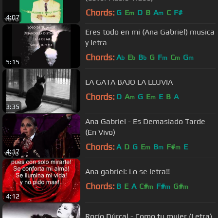
Chords:
G
E
D
B
A
C
F#
m
m
4:07
Eres todo en mi (Ana Gabriel) musica
y letra
Chords:
A
E
B
G
F
C
G
b
b
b
m
m
m
5:15
LA GATA BAJO LA LLUVIA
Chords:
D
A
G
E
E
B
A
m
m
3:35
Ana Gabriel - Es Demasiado Tarde
(En Vivo)
Chords:
A
D
G
E
B
F#
E
m
m
m
4:17
Ana gabriel: Lo se letra!!
Chords:
B
E
A
C#
F#
G#
m
m
m
4:12
Rocío Dúrcal - Como tu mujer (Letra)