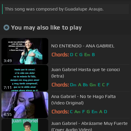
This song was composed by Guadalupe Araujo.
You may also like to play
NO ENTIENDO - ANA GABRIEL
Chords:
D
C
G
E
B
m
3:49
Juan Gabriel Hasta que te conoci
(letra)
Chords:
D
A
B
G
E
C
F
m
b
m
7:11
Ana Gabriel - No te Hago Falta
(Video Original)
Chords:
C
A
F
G
E
A
D
m
m
4:55
Juan Gabriel - Abrázame Muy Fuerte
(Cover Audio Video)