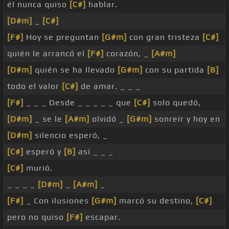
él nunca quiso
[C#]
hablar.
[D#m]
_
[C#]
[F#]
Hoy se preguntan
[G#m]
con gran tristeza
[C#]
quién le arrancó el
[F#]
corazón, _
[A#m]
[D#m]
quién se ha llevado
[G#m]
con su partida
[B]
todo el valor
[C#]
de amar. _ _ _
[F#]
_ _ _ Desde _ _ _ _ _ que
[C#]
solo quedó,
[D#m]
_ se le
[A#m]
olvidó _
[G#m]
sonreír y hoy en
[D#m]
silencio esperó, _
[C#]
esperó y
[B]
así _ _ _
[C#]
murió.
_ _ _ _
[D#m]
_
[A#m]
_
[F#]
_ Con ilusiones
[G#m]
marcó su destino,
[C#]
pero no quiso
[F#]
escapar.