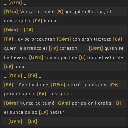
_
[A#m]
_
[D#m]
Nunca se sumó
[B]
por quien lloraba, él
nunca quiso
[C#]
hablar.
[D#m]
_
[C#]
[F#]
Hoy se preguntan
[G#m]
con gran tristeza
[C#]
quién le arrancó el
[F#]
corazón, _ _
[D#m]
quién se
ha llevado
[G#m]
con su partida
[B]
todo el valor de
[C#]
amar.
_
[D#m]
_
[C#]
_
[F#]
_ Con ilusiones
[G#m]
marcó su destino,
[C#]
pero no quiso
[F#]
_ escapar. _
[D#m]
Nunca se sumó
[G#m]
por quien lloraba,
[B]
él nunca quiso
[C#]
hablar.
_
[D#m]
_
[C#]