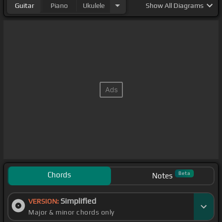
Guitar
Piano
Ukulele
Show
All Diagrams
Chords
Beta
Notes
Simplified
VERSION:
Major & minor chords only