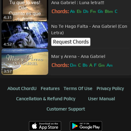
Ana Gabriel : Luna letra!!!
Chords:
A
E
D
F
G
B
C
b
b
b
m
b
bm
4:31
No Te Hago Falta - Ana Gabriel (Con
Letra)
Request Chords
4:52
Mar y Arena - Ana Gabriel
Chords:
D
C
B
A
F
G
A
m
b
m
m
3:57
About ChordU
Features
Terms Of Use
Privacy Policy
Cancellation & Refund Policy
User Manual
Customer Support