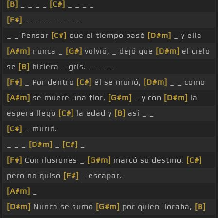
[B]
_ _ _ _
[C#]
_ _ _ _
[F#]
_ _ _ _ _ _ _ _
_ _ Pensar
[C#]
que el tiempo pasó
[D#m]
_ y ella
[A#m]
nunca _
[G#]
volvió, _ dejó que
[D#m]
el cielo
se
[B]
hiciera _ gris. _ _ _ _
[F#]
_ Por dentro
[C#]
él se murió,
[D#m]
_ _ como
[A#m]
se muere una flor,
[G#m]
_ y con
[D#m]
la
espera llegó
[C#]
la edad y
[B]
así _ _
[C#]
_ murió.
_ _ _
[D#m]
_
[C#]
_
[F#]
Con ilusiones _
[G#m]
marcó su destino,
[C#]
pero no quiso
[F#]
_ escapar.
[A#m]
_
[D#m]
Nunca se sumó
[G#m]
por quien lloraba,
[B]