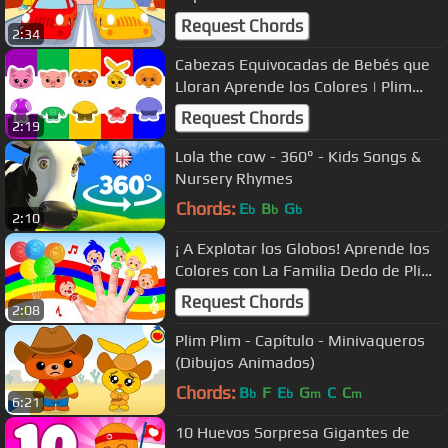
(Dibujos Animados)
Request Chords
2:34
Cabezas Equivocadas de Bebés que
Lloran Aprende los Colores | Plim
Plim Juegos
Request Chords
2:19
Lola the cow - 360° - Kids Songs &
Nursery Rhymes
Chords:
E
B
G
b
b
b
2:10
¡ A Explotar los Globos! Aprende los
Colores con La Familia Dedo de Plim
Plim #1
Request Chords
2:08
Plim Plim - Capítulo - Minivaqueros
(Dibujos Animados)
Chords:
B
F
E
G
C
C
b
b
m
m
6:21
10 Huevos Sorpresa Gigantes de