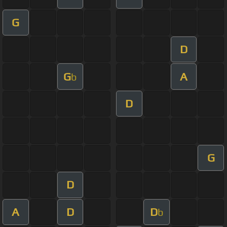
G
D
G
A
b
D
G
D
A
D
D
b