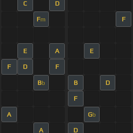
C
D
F
F
m
E
A
E
F
D
F
B
B
D
b
F
A
G
b
A
D