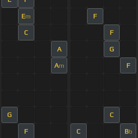
E
F
m
C
F
A
G
A
F
m
G
C
F
C
B
b