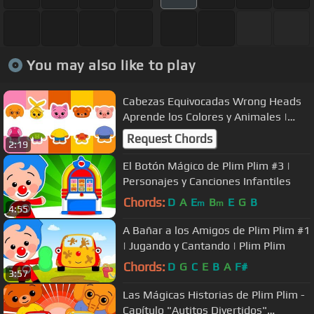
You may also like to play
Cabezas Equivocadas Wrong Heads
Aprende los Colores y Animales |
Plim Plim Juegos
Request Chords
2:19
El Botón Mágico de Plim Plim #3 |
Personajes y Canciones Infantiles
Chords:
D
A
E
B
E
G
B
m
m
4:55
A Bañar a los Amigos de Plim Plim #1
| Jugando y Cantando | Plim Plim
Chords:
D
G
C
E
B
A
F#
3:57
Las Mágicas Historias de Plim Plim -
Capítulo "Autitos Divertidos"