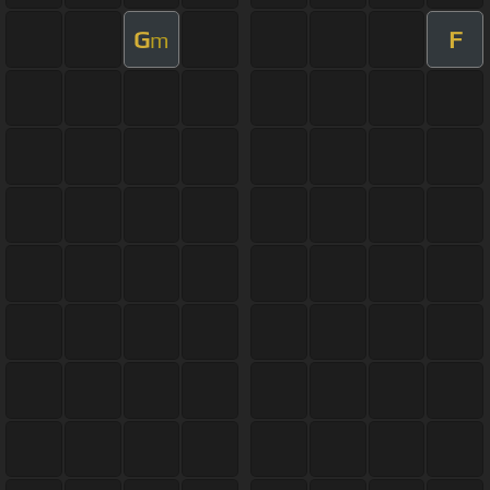
G
F
m