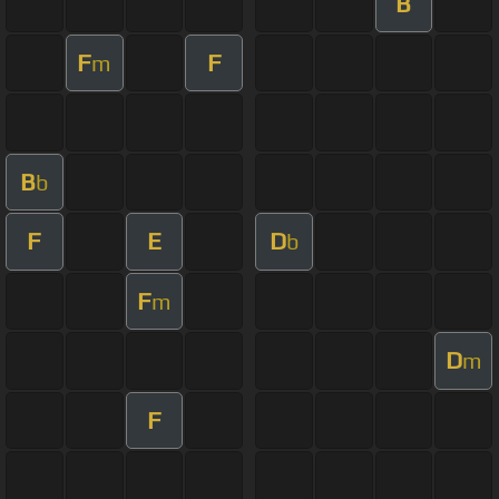
B
F
F
m
B
b
F
E
D
b
F
m
D
m
F