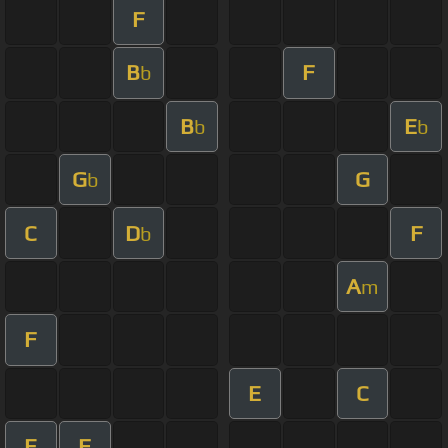
F
B
F
b
B
E
b
b
G
G
b
C
D
F
b
A
m
F
E
C
E
F