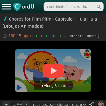
C
U
hord
Chords for Plim Plim - Capítulo - Hula Hula
(Dibujos Animados)
130.15
bpm
Standard Tuning (EADGBE)
F
C
G
B
D
b
Jam Along & Learn...
130
BPM