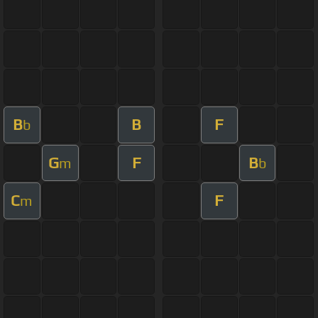
B
B
F
b
G
F
B
m
b
C
F
m