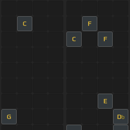
C
F
C
F
E
G
D
b