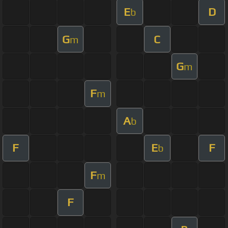
E
D
b
G
C
m
G
m
F
m
A
b
F
E
F
b
F
m
F