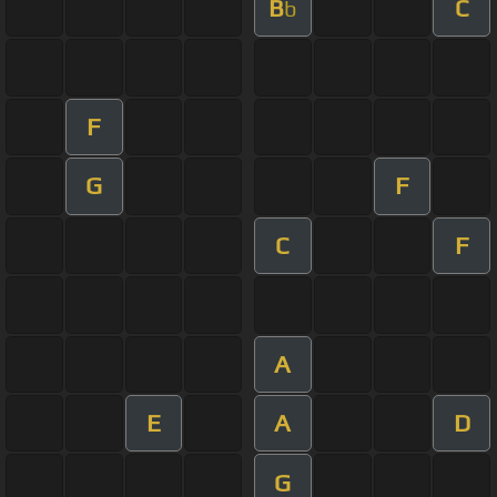
B
C
b
F
G
F
C
F
A
E
A
D
G