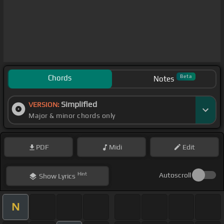
Chords
Beta
Notes
Simplified
VERSION:
Major & minor chords only
PDF
Midi
Edit
Hint
Autoscroll
Show
Lyrics
N