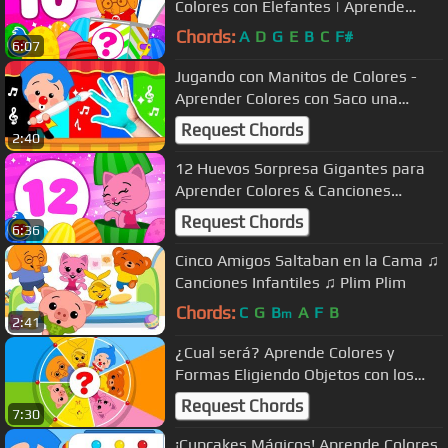
Colores con Elefantes | Aprende
Colores con Plim Plim
Chords:
A
D
G
E
B
C
F#
6:07
Jugando con Manitos de Colores -
Aprender Colores con Saco una
Manito #3 | Plim Plim
Request Chords
2:40
12 Huevos Sorpresa Gigantes para
Aprender Colores & Canciones
Infantiles | Plim Plim
Request Chords
6:36
Cinco Amigos Saltaban en la Cama ♫
Canciones Infantiles ♫ Plim Plim
Chords:
C
G
B
A
F
B
m
2:41
¿Cual será? Aprende Colores y
Formas Eligiendo Objetos con los
Amigos de Plim Plim (COMPLETO)
Request Chords
7:30
¡Cupcakes Mágicos! Aprende Colores