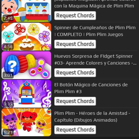
con la Maquina Mágica de Plim Plim
Request Chords
2:49
Spinner de Cumpleaños de Plim Plim
| COMPLETO | Plim Plim Juegos
Request Chords
4:58
Huevos Sorpresa de FIdget Spinner
#03- Aprende Colores y Canciones -
Plim Plim Juego
Request Chords
3:01
El Botón Mágico de Canciones de
Plim Plim #3
Request Chords
3:39
Plim Plim - Héroes de la Amistad -
Capítulo (Dibujos Animados)
Request Chords
6:21