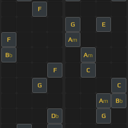
F
G
E
F
A
m
B
A
b
m
F
C
G
C
A
B
m
b
D
G
b