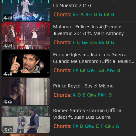
Lo Nuestro 2017)
Chords:
E
A
B
D
G
C#
B
m
m
3:23
Maluma - Felices los 4 (Premios
Juventud 2017) ft. Marc Anthony
Chords:
F
C
G
D
B
D
G
m
m
b
4:04
Enrique Iglesias, Juan Luis Guerra -
Cuando Me Enamoro (Official Music
Video)
Chords:
F#
C#
D#
G#
A#
B
m
m
3:58
Prince Royce - Soy el Mismo
Chords:
A
D
E
C#
F#
G
m
m
4:26
Romeo Santos - Carmín (Official
Video) ft. Juan Luis Guerra
Chords:
F#
B
G#
E
F
C#
G
m
m
4:21