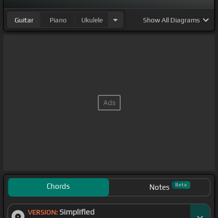
Guitar
Piano
Ukulele
Show
All Diagrams
Chords
Beta
Notes
Simplified
VERSION: