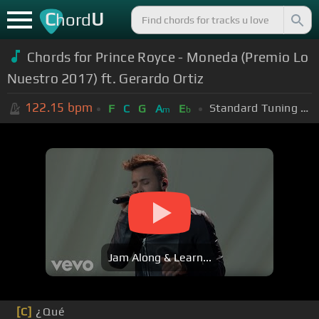
C
U
hord
Chords for Prince Royce - Moneda (Premio Lo
Nuestro 2017) ft. Gerardo Ortiz
122.15
bpm
Standard Tuning (EADGBE)
F
C
G
A
E
m
b
Jam Along & Learn...
[C]
¿Qué