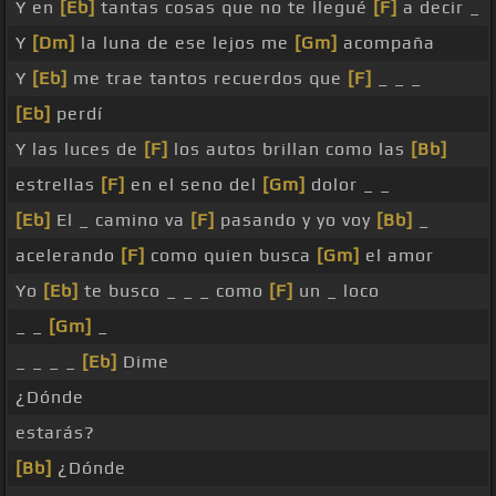
Y en
[Eb]
tantas cosas que no te llegué
[F]
a decir _
Y
[Dm]
la luna de ese lejos me
[Gm]
acompaña
Y
[Eb]
me trae tantos recuerdos que
[F]
_ _ _
[Eb]
perdí
Y las luces de
[F]
los autos brillan como las
[Bb]
estrellas
[F]
en el seno del
[Gm]
dolor _ _
[Eb]
El _ camino va
[F]
pasando y yo voy
[Bb]
_
acelerando
[F]
como quien busca
[Gm]
el amor
Yo
[Eb]
te busco _ _ _ como
[F]
un _ loco
_ _
[Gm]
_
_ _ _ _
[Eb]
Dime
¿Dónde
estarás?
[Bb]
¿Dónde