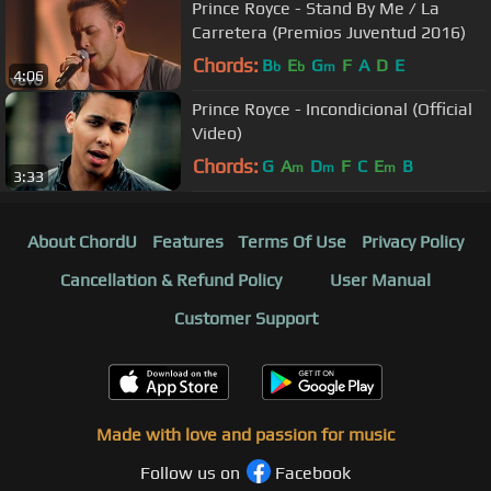
Prince Royce - Stand By Me / La
Carretera (Premios Juventud 2016)
Chords:
B
E
G
F
A
D
E
b
b
m
4:06
Prince Royce - Incondicional (Official
Video)
Chords:
G
A
D
F
C
E
B
m
m
m
3:33
About ChordU
Features
Terms Of Use
Privacy Policy
Cancellation & Refund Policy
User Manual
Customer Support
Made with love and passion for music
Follow us on
Facebook