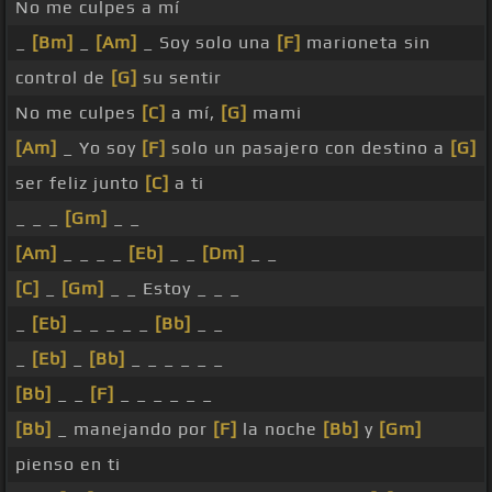
No me culpes a mí
_
[Bm]
_
[Am]
_ Soy solo una
[F]
marioneta sin
control de
[G]
su sentir
No me culpes
[C]
a mí,
[G]
mami
[Am]
_ Yo soy
[F]
solo un pasajero con destino a
[G]
ser feliz junto
[C]
a ti
_ _ _
[Gm]
_ _
[Am]
_ _ _ _
[Eb]
_ _
[Dm]
_ _
[C]
_
[Gm]
_ _ Estoy _ _ _
_
[Eb]
_ _ _ _ _
[Bb]
_ _
_
[Eb]
_
[Bb]
_ _ _ _ _ _
[Bb]
_ _
[F]
_ _ _ _ _ _
[Bb]
_ manejando por
[F]
la noche
[Bb]
y
[Gm]
pienso en ti