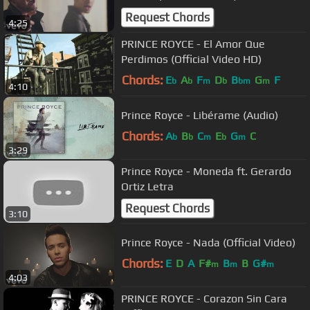
Request Chords
4:25
PRINCE ROYCE - El Amor Que
Perdimos (Official Video HD)
Chords:
E
A
F
D
B
G
F
b
b
m
b
bm
m
4:10
Prince Royce - Libérame (Audio)
Chords:
A
B
C
E
G
C
b
b
m
b
m
3:29
Prince Royce - Moneda ft. Gerardo
Ortiz Letra
Request Chords
3:10
Prince Royce - Nada (Official Video)
Chords:
E
D
A
F#
B
B
G#
m
m
m
4:03
PRINCE ROYCE - Corazon Sin Cara