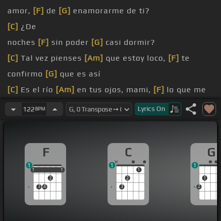
amor,
[F]
de
[G]
enamorarme de ti?
[C]
¿De
noches
[F]
sin poder
[G]
casi dormir?
[C]
Tal vez pienses
[Am]
que estoy loco,
[F]
te
confirmo
[G]
que es así
[C]
Es el río
[Am]
en tus ojos, mami,
[F]
lo que me
ponía
[C]
a sufrir
Lyrics
On
122
BPM
[A]
[Em]
Por mis llamadas
[Am]
de amarrugada,
[F]
culpa al
[G]
corazón
F
C
G
[Em]
Por mis palabras
[Am]
1
1
1
1
1
1
1
1
1
2
2
1
3
4
3
2