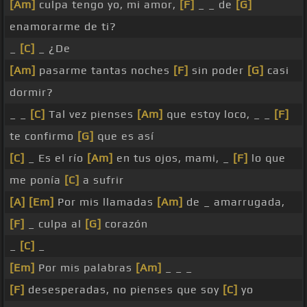
[Am]
culpa tengo yo, mi amor,
[F]
_ _ de
[G]
enamorarme de ti?
_
[C]
_ ¿De
[Am]
pasarme tantas noches
[F]
sin poder
[G]
casi
dormir?
_ _
[C]
Tal vez pienses
[Am]
que estoy loco, _ _
[F]
te confirmo
[G]
que es así
[C]
_ Es el río
[Am]
en tus ojos, mami, _
[F]
lo que
me ponía
[C]
a sufrir
[A]
[Em]
Por mis llamadas
[Am]
de _ amarrugada,
[F]
_ culpa al
[G]
corazón
_
[C]
_
[Em]
Por mis palabras
[Am]
_ _ _
[F]
desesperadas, no pienses que soy
[C]
yo