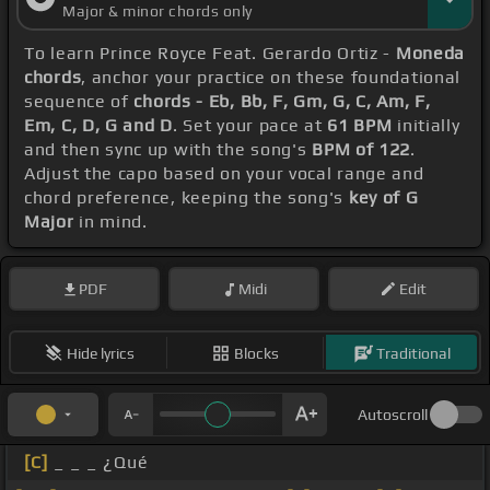
Major & minor chords only
To learn Prince Royce Feat. Gerardo Ortiz -
Moneda
chords
, anchor your practice on these foundational
sequence of
chords - Eb, Bb, F, Gm, G, C, Am, F,
Em, C, D, G and D
. Set your pace at
61 BPM
initially
and then sync up with the song's
BPM of 122
.
Adjust the capo based on your vocal range and
chord preference, keeping the song's
key of G
Major
in mind.
PDF
Midi
Edit
Hide lyrics
Blocks
Traditional
Autoscroll
[C]
_ _ _ ¿Qué