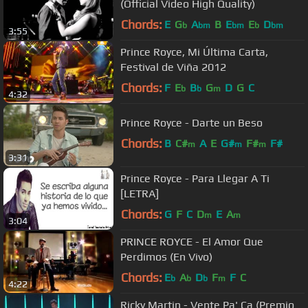
(Official Video High Quality)
Chords:
E
G
A
B
E
E
D
b
bm
bm
b
bm
3:55
Prince Royce, Mi Última Carta,
Festival de Viña 2012
Chords:
F
E
B
G
D
G
C
b
b
m
4:32
Prince Royce - Darte un Beso
Chords:
B
C#
A
E
G#
F#
F#
m
m
m
3:31
Prince Royce - Para Llegar A Ti
[LETRA]
Chords:
G
F
C
D
E
A
m
m
3:04
PRINCE ROYCE - El Amor Que
Perdimos (En Vivo)
Chords:
E
A
D
F
F
C
b
b
b
m
4:22
Ricky Martin - Vente Pa' Ca (Premio