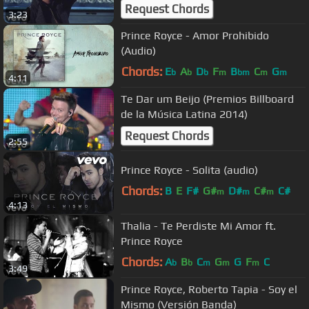
Request Chords
3:23
Prince Royce - Amor Prohibido
(Audio)
Chords:
E
A
D
F
B
C
G
b
b
b
m
bm
m
m
4:11
Te Dar um Beijo (Premios Billboard
de la Música Latina 2014)
Request Chords
2:55
Prince Royce - Solita (audio)
Chords:
B
E
F#
G#
D#
C#
C#
m
m
m
4:13
Thalia - Te Perdiste Mi Amor ft.
Prince Royce
Chords:
A
B
C
G
G
F
C
b
b
m
m
m
3:49
Prince Royce, Roberto Tapia - Soy el
Mismo (Versión Banda)