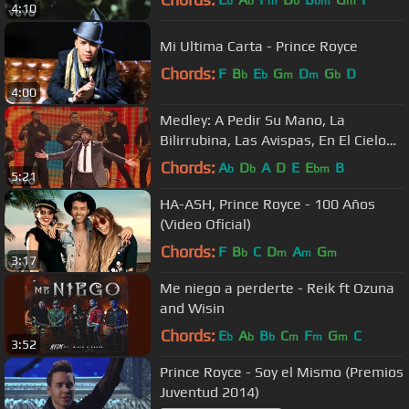
b
b
m
b
bm
m
4:10
Mi Ultima Carta - Prince Royce
Chords:
F
B
E
G
D
G
D
b
b
m
m
b
4:00
Medley: A Pedir Su Mano, La
Bilirrubina, Las Avispas, En El Cielo
No Hay Hospital (Prem...
Chords:
A
D
A
D
E
E
B
b
b
bm
5:21
HA-ASH, Prince Royce - 100 Años
(Video Oficial)
Chords:
F
B
C
D
A
G
b
m
m
m
3:17
Me niego a perderte - Reik ft Ozuna
and Wisin
Chords:
E
A
B
C
F
G
C
b
b
b
m
m
m
3:52
Prince Royce - Soy el Mismo (Premios
Juventud 2014)