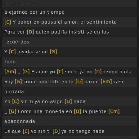
_ _ _ _ _ _ _ _
alejarnos por un tiempo
[C]
Y poner en pausa el amor, el sentimiento
Para ver
[D]
quién podría insistirse en los
recuerdos
Y
[C]
olvidarse de
[G]
todo
[Am]
_
[G]
Es que yo
[C]
sin ti ya no
[D]
tengo nada
Soy
[G]
como una foto en la
[D]
pared
[Em]
casi
borrada
Yo
[C]
sin ti ya no valgo
[D]
nada
_
[G]
Como una moneda en
[D]
la puente
[Em]
abandonada
Es que
[C]
yo sin ti
[D]
ya no tengo nada