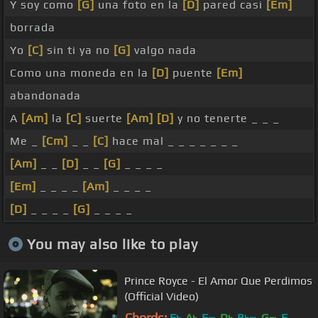
Y soy como
[G]
una foto en la
[D]
pared casi
[Em]
borrada
Yo
[C]
sin ti ya no
[G]
valgo nada
Como una moneda en la
[D]
puente
[Em]
abandonada
A
[Am]
la
[C]
suerte
[Am]
[D]
y no tenerte _ _ _
Me _
[Cm]
_ _
[C]
hace mal _ _ _ _ _ _ _
[Am]
_ _
[D]
_ _
[G]
_ _ _ _
[Em]
_ _ _ _
[Am]
_ _ _ _
[D]
_ _ _ _
[G]
_ _ _ _
You may also like to play
Prince Royce - El Amor Que Perdimos
(Official Video)
Chords:
E
A
F
D
B
G
F