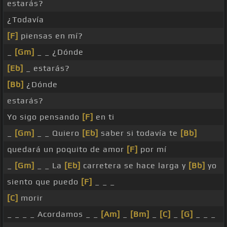
estarás?
¿Todavía
[F]
piensas en mí?
_
[Gm]
_ _ ¿Dónde
[Eb]
_ estarás?
[Bb]
¿Dónde
estarás?
Yo sigo pensando
[F]
en ti
_
[Gm]
_ _ Quiero
[Eb]
saber si todavía te
[Bb]
quedará un poquito de amor
[F]
por mí
_
[Gm]
_ _ La
[Eb]
carretera se hace larga y
[Bb]
yo
siento que puedo
[F]
_ _ _
[C]
morir
_ _ _ _ Acordamos _ _
[Am]
_
[Bm]
_
[C]
_
[G]
_ _ _