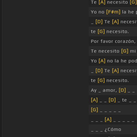
Te
[A]
necesito
[G]
Yo no
[F#m]
la he
_
[D]
Te
[A]
necesi
te
[G]
necesito.
Por favor corazón
Te necesito
[G]
mi 
Yo
[A]
no la he podi
_
[D]
Te
[A]
necesi
te
[G]
necesito.
Ay _ amor,
[D]
_ _
[A]
_ _
[D]
_ te _ _
[G]
_ _ _ _ _
_ _ _
[A]
_ _ _ _ _
_ _ _ ¿Cómo