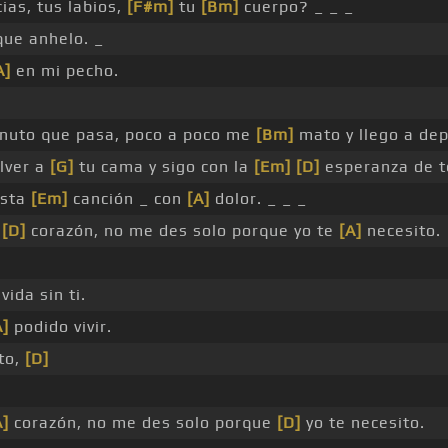
ias, tus labios,
[F#m]
tu
[Bm]
cuerpo? _ _ _
ue anhelo. _
A]
en mi pecho.
nuto que pasa, poco a poco me
[Bm]
mato y llego a dep
lver a
[G]
tu cama y sigo con la
[Em]
[D]
esperanza de t
sta
[Em]
canción _ con
[A]
dolor. _ _ _
r
[D]
corazón, no me des solo porque yo te
[A]
necesito.
vida sin ti.
A]
podido vivir.
to,
[D]
A]
corazón, no me des solo porque
[D]
yo te necesito.