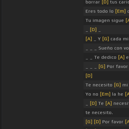
borrar
[D]
tus caric
Eres todo lo
[Em]
q
Tu imagen sigue
[
_
[D]
_
[A]
_ Y
[G]
cada mi
_ _ _ Sueño con vo
_ _ Te dedico
[A]
e
_ _ _
[G]
Por favo
[D]
Te necesito
[G]
mi 
Yo no
[Em]
la he
[
_
[D]
Te
[A]
necesi
te necesito.
[G]
[D]
Por favor
[