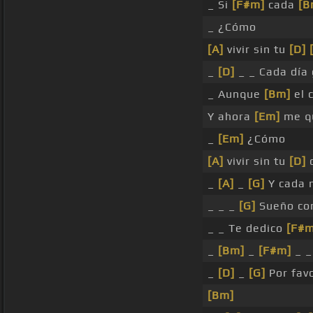
_ Si
[F#m]
cada
[B
_ ¿Cómo
[A]
vivir sin tu
[D]
_
[D]
_ _ Cada día 
_ Aunque
[Bm]
el c
Y ahora
[Em]
me q
_
[Em]
¿Cómo
[A]
vivir sin tu
[D]
c
_
[A]
_
[G]
Y cada 
_ _ _
[G]
Sueño con
_ _ Te dedico
[F#m
_
[Bm]
_
[F#m]
_ _
_
[D]
_
[G]
Por fav
[Bm]