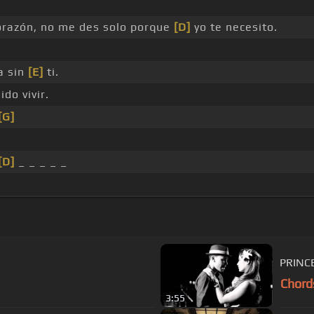
razón, no me des solo porque
[D]
yo te necesito.
a sin
[E]
ti.
do vivir.
[G]
[D]
_ _ _ _ _
PRINCE
Chord
3:55