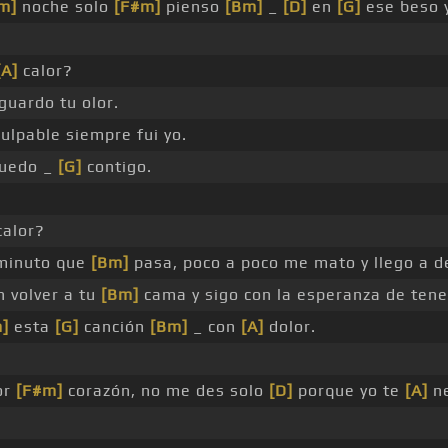
m]
noche solo
[F#m]
pienso
[Bm]
_
[D]
en
[G]
ese beso 
[A]
calor?
guardo tu olor.
ulpable siempre fui yo.
uedo _
[G]
contigo.
alor?
minuto que
[Bm]
pasa, poco a poco me mato y llego a d
 volver a tu
[Bm]
cama y sigo con la esperanza de tene
]
esta
[G]
canción
[Bm]
_ con
[A]
dolor.
or
[F#m]
corazón, no me des solo
[D]
porque yo te
[A]
ne