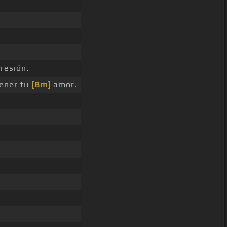
resión.
ener tu
[Bm]
amor.