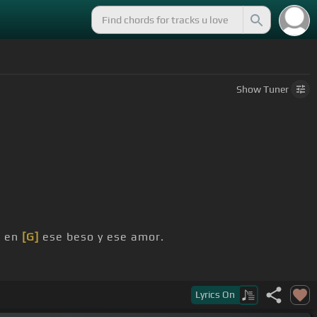
Show
Tuner
]
en
[G]
ese beso y ese amor.
Lyrics
On