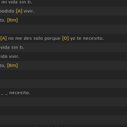
mi vida sin ti.
 podido
[A]
vivir.
to,
[Bm]
,
[A]
no me des solo porque
[D]
yo te necesito.
vida sin ti.
do vivir.
to,
[Bm]
 _ _ necesito.