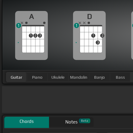
A
D
1
1
1
2
3
1
2
3
Guitar
Piano
Ukulele
Mandolin
Banjo
Bass
Chords
Beta
Notes