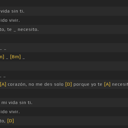
vida sin ti.
do vivir.
o, te _ necesito.
_ _
m]
_
[Bm]
_
_ _
[A]
corazón, no me des solo
[D]
porque yo te
[A]
necesit
mi vida sin ti.
do vivir.
to,
[D]