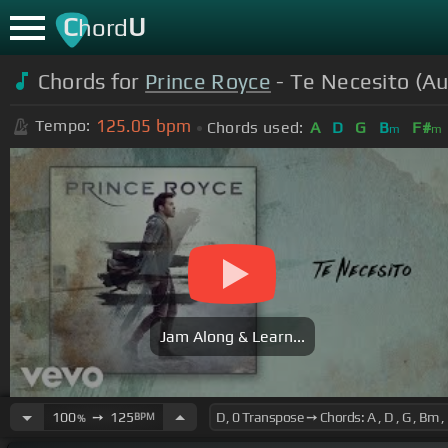
C
U
hord
Chords for
Prince Royce
- Te Necesito (Au
125.05
bpm
Tempo:
Chords used:
A
D
G
B
F#
m
m
Jam Along & Learn...
100
➙
125
BPM
%