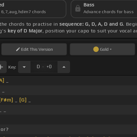
ed
Bass
s 6,7,aug,hdim7 chords
Advance chords for bass
 the chords to practise in
sequence: G, D, A, D and G
. Beg
ng's
key of D Major
, position your capo to suit your vocal 
Edit
This Version
Gold
.
D
+0
Key:
A]
_
 _
[F#m]
_
[G]
_
_ _
mor?