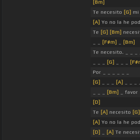
[Bm]
Te necesito
[G]
mi 
[A]
Yo no la he podi
Te
[G]
[Bm]
necesit
_ _
[F#m]
_
[Bm]
Te necesito. _ _ _ 
_ _ _
[G]
_ _ _
[F#
Por _ _ _ _ _ _
[G]
_ _ _
[A]
_ _ _ 
_ _ _
[Bm]
_ favor
[D]
Te
[A]
necesito
[G]
[A]
Yo no la he podi
[D]
_
[A]
Te necesi