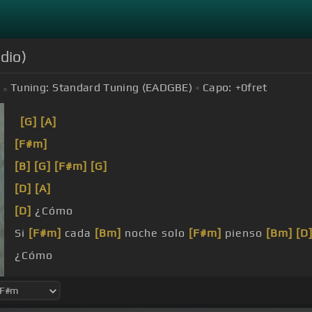
dio)
Tuning:
Standard Tuning (EADGBE)
Capo:
+0
fret
[G]
[A]
[F#m]
[B]
[G]
[F#m]
[G]
[D]
[A]
[D]
¿Cómo
Si
[F#m]
cada
[Bm]
noche solo
[F#m]
pienso
[Bm]
[D
¿Cómo
[D]
Cada día guardo tu olor.