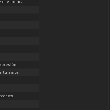
y ese amor.
epresión.
r tu amor.
cesito.