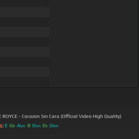
 ROYCE - Corazon Sin Cara (Official Video High Quality)
s:
E
G
A
B
E
E
D
b
bm
bm
b
bm