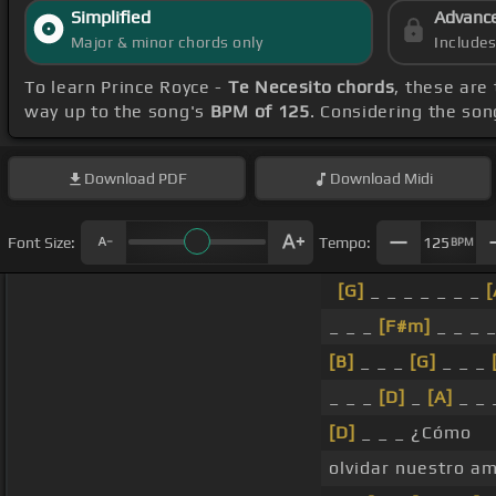
Simplified
Advanc
Major & minor chords only
Include
To learn Prince Royce -
Te Necesito chords
, these are
way up to the song's
BPM of 125
. Considering the so
Download
PDF
Download
Midi
Font Size:
Tempo:
125
BPM
[G]
_ _ _ _ _ _ _
[
_ _ _
[F#m]
_ _ _ _
[B]
_ _ _
[G]
_ _ _
_ _ _
[D]
_
[A]
_ _ 
[D]
_ _ _ ¿Cómo
olvidar nuestro a