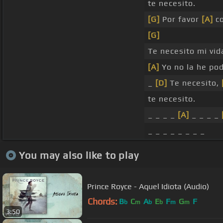
te necesito.
[G]
Por favor
[A]
co
[G]
Te necesito mi vid
[A]
Yo no la he podi
_
[D]
Te necesito,
te necesito.
_ _ _ _
[A]
_ _ _ _
_ _ _ _ _ _ _ _
You may also like to play
Prince Royce - Aquel Idiota (Audio)
Chords:
B
C
A
E
F
G
F
b
m
b
b
m
m
3:50