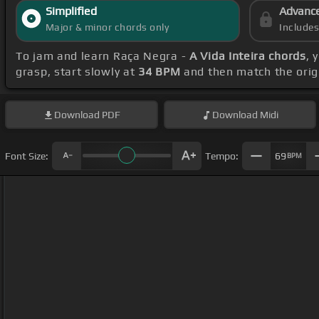
Simplified
Advanc
Major & minor chords only
Include
To jam and learn Raça Negra -
A Vida Inteira chords
, 
grasp, start slowly at
34 BPM
and then match the orig
Download
PDF
Download
Midi
Font Size:
Tempo:
69
BPM