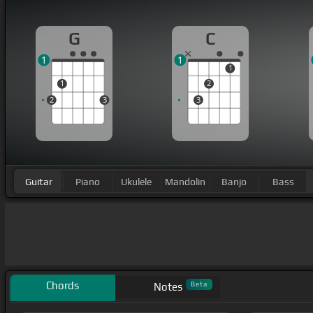
G
C
1
1
1
1
2
2
3
3
Guitar
Piano
Ukulele
Mandolin
Banjo
Bass
Chords
Beta
Notes