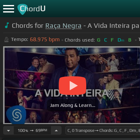
C
U
hord
Chords for
Raça Negra
- A Vida Inteira p
68.975
bpm
Tempo:
Chords used:
G
C
F
D
B
m
Jam Along & Learn...
100
➙
69
BPM
%