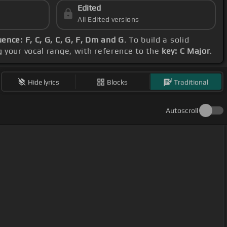
Edited
All Edited versions
ence: F, C, G, C, G, F, Dm and G
. To build a solid
g your vocal range, with reference to the
key: C Major
.
Hide lyrics
Blocks
Traditional
Autoscroll