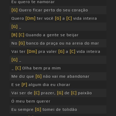
Eu quero te namorar
[G]
Quero ficar perto do seu coração
Quero
[Dm]
ter você
[G]
a
[C]
vida inteira
[G]
_
[B]
[C]
Quando a gente se beijar
No
[G]
banco da praça ou na areia do mar
Vai ter
[Dm]
pra valer
[G]
a
[C]
vida inteira
[G]
_
_
[C]
Olha bem pra mim
Me diz que
[G]
não vai me abandonar
E se
[F]
algum dia eu chorar
Vai ser de
[C]
prazer,
[G]
de
[C]
paixão
Ó meu bem querer
Eu sempre
[G]
tomei de tolidão