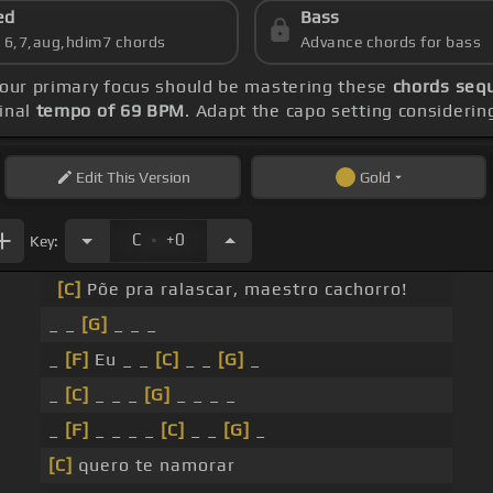
ed
Bass
s 6,7,aug,hdim7 chords
Advance chords for bass
your primary focus should be mastering these
chords sequ
inal
tempo of 69 BPM
. Adapt the capo setting considerin
Edit
This Version
Gold
.
C
+0
Key:
[C]
Põe pra ralascar, maestro cachorro!
_ _
[G]
_ _ _
_
[F]
Eu _ _
[C]
_ _
[G]
_
_
[C]
_ _ _
[G]
_ _ _ _
_
[F]
_ _ _ _
[C]
_ _
[G]
_
[C]
quero te namorar