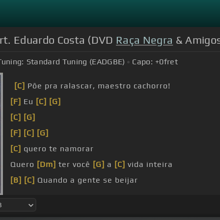
art. Eduardo Costa (DVD
Raça Negra
& Amigos 
Tuning:
Standard Tuning (EADGBE)
Capo:
+0
fret
[C]
Põe pra ralascar, maestro cachorro!
[F]
Eu
[C]
[G]
[C]
[G]
[F]
[C]
[G]
[C]
quero te namorar
Quero
[Dm]
ter você
[G]
a
[C]
vida inteira
[B]
[C]
Quando a gente se beijar
Vai ter
[Dm]
pra valer
[G]
a
[C]
vida inteira