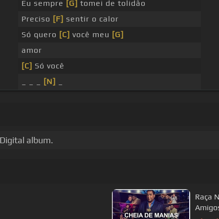
Eu sempre
[G]
tomei de tolidão
Preciso
[F]
sentir o calor
Só quero
[C]
você meu
[G]
amor
[C]
Só você
_ _ _
[N]
_
Digital album.
Raça N
Amigos