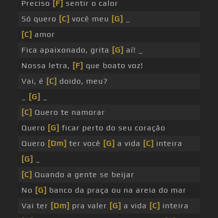
Preciso
[F]
sentir o calor
Só quero
[C]
você meu
[G]
_
[C]
amor
Fica apaixonado, grita
[G]
aí! _
Nossa letra,
[F]
que boato voz!
Vai, é
[C]
doido, meu?
_
[G]
_
[C]
Quero te namorar
Quero
[G]
ficar perto do seu coração
Quero
[Dm]
ter você
[G]
a vida
[C]
inteira
[G]
_
[C]
Quando a gente se beijar
No
[G]
banco da praça ou na areia do mar
Vai ter
[Dm]
pra valer
[G]
a vida
[C]
inteira