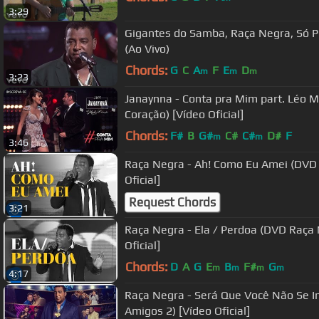
3:29
Gigantes do Samba, Raça Negra, Só Pr
(Ao Vivo)
Chords:
G
C
A
F
E
D
m
m
m
3:23
Janaynna - Conta pra Mim part. Léo 
Coração) [Vídeo Oficial]
Chords:
F#
B
G#
C#
C#
D#
F
m
m
3:46
Raça Negra - Ah! Como Eu Amei (DVD
Oficial]
Request Chords
3:21
Raça Negra - Ela / Perdoa (DVD Raça
Oficial]
Chords:
D
A
G
E
B
F#
G
m
m
m
m
4:17
Raça Negra - Será Que Você Não Se 
Amigos 2) [Vídeo Oficial]