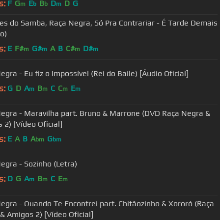
s:
F
G
E
B
D
D
G
m
b
b
m
es do Samba, Raça Negra, Só Pra Contrariar - É Tarde Demais
o)
s:
E
F#
G#
A
B
C#
D#
m
m
m
m
gra - Eu fiz o Impossível (Rei do Baile) [Áudio Oficial]
s:
G
D
A
B
C
C
E
m
m
m
m
egra - Maravilha part. Bruno & Marrone (DVD Raça Negra &
 2) [Vídeo Oficial]
s:
E
A
B
A
G
bm
bm
egra - Sozinho (Letra)
s:
D
G
A
B
C
E
m
m
m
egra - Quando Te Encontrei part. Chitãozinho & Xororó (Raça
& Amigos 2) [Vídeo Oficial]