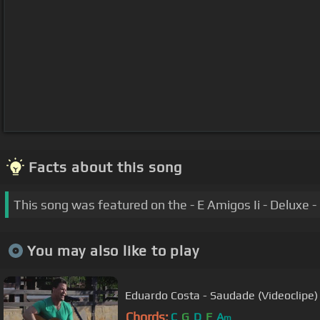
Facts about this song
This song was featured on the - E Amigos Ii - Deluxe - 
You may also like to play
Eduardo Costa - Saudade (Videoclipe)
Chords:
C
G
D
F
A
m