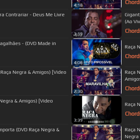
Chord
4:18
a Contrariar - Deus Me Livre
Gigant
(Ao Viv
Chord
3:19
Magalhães - (DVD Made in
Raça Ne
Chord
4:06
 Raça Negra & Amigos) [Video
Raça N
Amigos
Chord
2:30
 Negra & Amigos) [Video
Raça N
Chord
3:39
Importa (DVD Raça Negra &
Raça N
Negra 