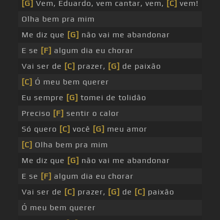
[G]
Vem, Eduardo, vem cantar, vem,
[C]
vem!
Olha bem pra mim
Me diz que
[G]
não vai me abandonar
E se
[F]
algum dia eu chorar
Vai ser de
[C]
prazer,
[G]
de paixão
[C]
Ó meu bem querer
Eu sempre
[G]
tomei de tolidão
Preciso
[F]
sentir o calor
Só quero
[C]
você
[G]
meu amor
[C]
Olha bem pra mim
Me diz que
[G]
não vai me abandonar
E se
[F]
algum dia eu chorar
Vai ser de
[C]
prazer,
[G]
de
[C]
paixão
Ó meu bem querer