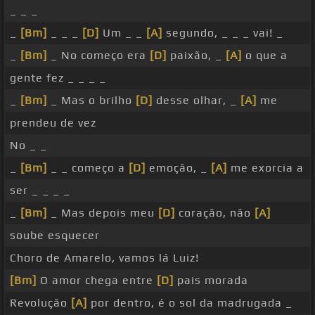
_ _ _
_
[Bm]
_ _ _
[D]
Um _ _
[A]
segundo, _ _ _ vai! _
_
[Bm]
_ No começo era
[D]
paixão, _
[A]
o que a
gente fez _ _ _ _
_
[Bm]
_ Mas o brilho
[D]
desse olhar, _
[A]
me
prendeu de vez
No _ _
_
[Bm]
_ _ começo a
[D]
emoção, _
[A]
me exorcia a
ser _ _ _ _
_
[Bm]
_ Mas depois meu
[D]
coração, não
[A]
soube esquecer
Choro de Amarelo, vamos lá Luiz!
[Bm]
O amor chega entre
[D]
pais morada
Revolução
[A]
por dentro, é o sol da madrugada _