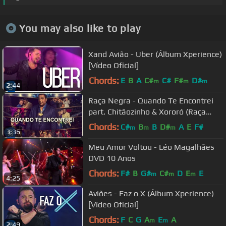
You may also like to play
Xand Avião - Uber (Álbum Xperience)
[Vídeo Oficial]
Chords:
E
B
A
C#
C#
F#
D#
m
m
m
2:44
Raça Negra - Quando Te Encontrei
part. Chitãozinho & Xororó (Raça
Negra & Amigos 2) [Vídeo Oficial]
Chords:
C#
B
B
D#
A
E
F#
m
m
m
3:36
Meu Amor Voltou - Léo Magalhães
DVD 10 Anos
Chords:
F#
B
G#
C#
D
E
E
m
m
m
4:25
Aviões - Faz o X (Álbum Xperience)
[Vídeo Oficial]
Chords:
F
C
G
A
E
A
m
m
2:49