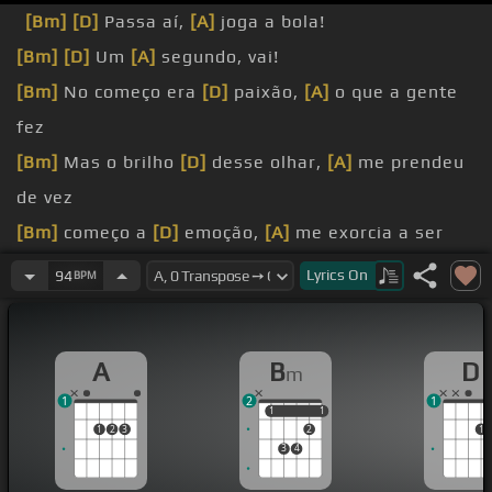
[Bm]
[D]
Passa aí,
[A]
joga a bola!
[Bm]
[D]
Um
[A]
segundo, vai!
[Bm]
No começo era
[D]
paixão,
[A]
o que a gente
fez
[Bm]
Mas o brilho
[D]
desse olhar,
[A]
me prendeu
de vez
[Bm]
começo a
[D]
emoção,
[A]
me exorcia a ser
[Bm]
Mas depois meu
[D]
coração, não
[A]
soube
Lyrics
On
94
BPM
esquecer
[Bm]
O amor chega entre
[D]
pais morada
A
B
D
m
Revolução
[A]
por dentro, é o sol da madrugada
1
2
1
1
1
1
1
1
2
3
2
1
3
4