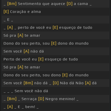
_
[Bm]
Sentimento que aquece
[D]
a cama _
[E]
Coração e alma
_ E _
_
[A]
_ perto de você eu
[E]
esqueço de tudo
Só pra
[A]
te amar
Dono do seu peito, sou
[E]
dono do mundo
Sem você
[A]
não dá
Perto de você eu
[E]
esqueço de tudo
Só pra
[A]
te amar
Dono do seu peito, sou dono
[E]
do mundo
Sem você
[Bm]
não dá _
[D]
Não dá Não
[A]
dá
_ _ _ Sem você não dá
_
[Bm]
_ Serraça
[D]
Negro menino! _
_
[A]
_ E _ bem! _