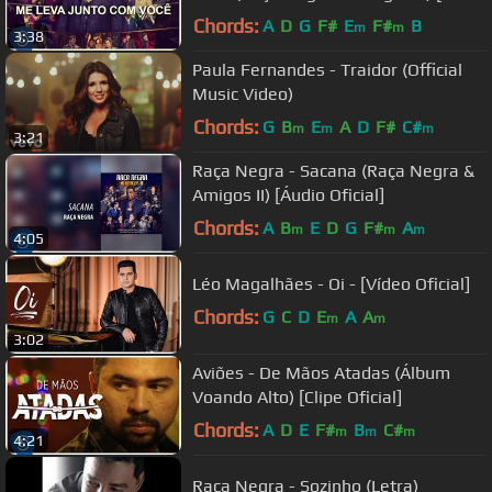
Oficial]
Chords:
A
D
G
F#
E
F#
B
m
m
3:38
Paula Fernandes - Traidor (Official
Music Video)
Chords:
G
B
E
A
D
F#
C#
m
m
m
3:21
Raça Negra - Sacana (Raça Negra &
Amigos II) [Áudio Oficial]
Chords:
A
B
E
D
G
F#
A
m
m
m
4:05
Léo Magalhães - Oi - [Vídeo Oficial]
Chords:
G
C
D
E
A
A
m
m
3:02
Aviões - De Mãos Atadas (Álbum
Voando Alto) [Clipe Oficial]
Chords:
A
D
E
F#
B
C#
m
m
m
4:21
Raça Negra - Sozinho (Letra)