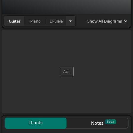
Guitar
Piano
Ukulele
Show
All Diagrams
Chords
Beta
Notes