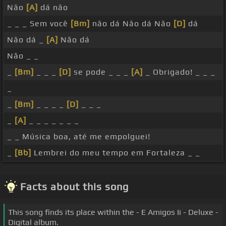
Não
[A]
dá não
_ _ _ Sem você
[Bm]
não dá Não dá Não
[D]
dá
Não dá _
[A]
Não dá
Não _ _
_
[Bm]
_ _ _
[D]
se pode _ _ _
[A]
_ Obrigado! _ _ _
_
_
[Bm]
_ _ _ _
[D]
_ _ _
_
[A]
_ _ _ _ _ _ _
_ _ Música boa, até me empolguei!
_
[Bb]
Lembrei do meu tempo em Fortaleza _ _
Facts about this song
This song finds its place within the - E Amigos Ii - Deluxe -
Digital album.