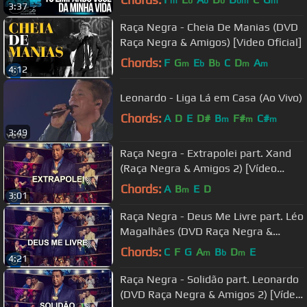
m
b
b
b
bm
m
3:37
Raça Negra - Cheia De Manias (DVD
Raça Negra & Amigos) [Video Oficial]
Chords:
F
G
E
B
C
D
A
m
b
b
m
m
4:12
Leonardo - Liga Lá em Casa (Ao Vivo)
Chords:
A
D
E
D#
B
F#
C#
m
m
m
3:49
Raça Negra - Extrapolei part. Xand
(Raça Negra & Amigos 2) [Vídeo
Oficial]
Chords:
A
B
E
D
m
3:01
Raça Negra - Deus Me Livre part. Léo
Magalhães (DVD Raça Negra &
Amigos 2) [Vídeo Oficial]
Chords:
C
F
G
A
B
D
E
m
b
m
4:21
Raça Negra - Solidão part. Leonardo
(DVD Raça Negra & Amigos 2) [Vídeo