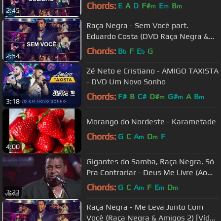
Oficial]
Chords:
E
A
D
F#
E
B
m
m
m
2:45
Raça Negra - Sem Você part.
Eduardo Costa (DVD Raça Negra &
Amigos 2) [Vídeo Oficial]
Chords:
B
F
E
G
b
b
2:54
Zé Neto e Cristiano - AMIGO TAXISTA
- DVD Um Novo Sonho
Chords:
F#
B
C#
D#
G#
A
B
m
m
m
3:18
Morango do Nordeste - Karametade
Chords:
G
C
A
D
F
m
m
4:00
Gigantes do Samba, Raça Negra, Só
Pra Contrariar - Deus Me Livre (Ao
Vivo)
Chords:
G
C
A
F
E
D
m
m
m
3:23
Raça Negra - Me Leva Junto Com
Você (Raça Negra & Amigos 2) [Vídeo