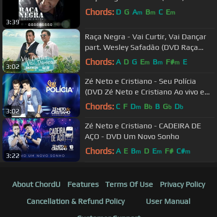
Chords:
D
G
A
B
C
E
m
m
m
3:39
Raça Negra - Vai Curtir, Vai Dançar
part. Wesley Safadão (DVD Raça
Negra & Amigos 2) [Vídeo Oficial]
Chords:
A
D
G
E
B
F#
E
m
m
m
3:02
Zé Neto e Cristiano - Seu Polícia
(DVD Zé Neto e Cristiano Ao vivo em
São José do Rio Preto)
Chords:
C
F
D
B
B
G
D
m
b
b
b
3:02
Zé Neto e Cristiano - CADEIRA DE
AÇO - DVD Um Novo Sonho
Chords:
A
E
B
D
E
F#
C#
m
m
m
3:22
About ChordU
Features
Terms Of Use
Privacy Policy
Cancellation & Refund Policy
User Manual