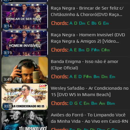
Raça Negra - Brincar de Ser feliz c/
Chitãozinho & Chororó(DVD Raça
Negra & Amigos 2)[Vídeo Oficial]
Chords:
A
D
D
C
B
G
E
m
b
m
3:14
Raça Negra - Homem Invisível (DVD
Raça Negra & Amigos 2) [Vídeo
Oficial]
Chords:
A
E
B
D
F#
C#
m
m
m
3:19
Banda Enigma - Isso não é amor
(Clipe Oficial)
Chords:
A
E
D
F#
B
D
E
m
m
m
m
3:49
Wesley Safadão - Ar Condicionado no
15 [DVD WS In Miami Beach]
Chords:
D
G
C
E
B
A
B
m
m
m
bm
3:05
Aviões do Forró - To Limpando Você
da Minha Vida - Ao Vivo em Caicó-RN
Chords:
F
E
A
D
D
C
G