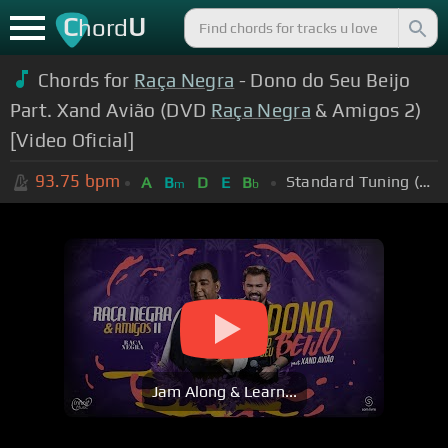
C
U
hord
Chords for
Raça Negra
- Dono do Seu Beijo
Part. Xand Avião (DVD
Raça Negra
& Amigos 2)
[Video Oficial]
93.75
bpm
Standard Tuning (EADGBE)
A
B
D
E
B
m
b
Jam Along & Learn...