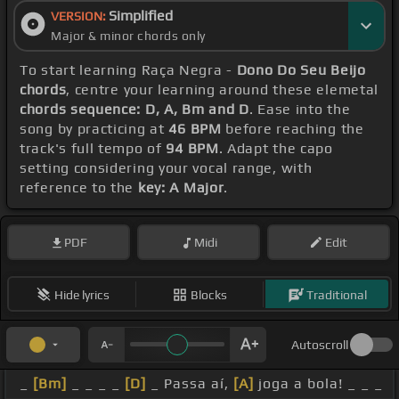
Simplified
VERSION:
Major & minor chords only
To start learning Raça Negra -
Dono Do Seu Beijo
chords
, centre your learning around these elemetal
chords sequence: D, A, Bm and D
. Ease into the
song by practicing at
46 BPM
before reaching the
track's full tempo of
94 BPM
. Adapt the capo
setting considering your vocal range, with
reference to the
key: A Major
.
PDF
Midi
Edit
Hide lyrics
Blocks
Traditional
Autoscroll
_
[Bm]
_ _ _ _
[D]
_ Passa aí,
[A]
joga a bola! _ _ _