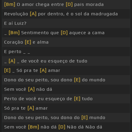
[Bm]
O amor chega entre
[D]
pais morada
Revolução
[A]
por dentro, é o sol da madrugada
E aí Luiz?
_
[Bm]
Sentimento que
[D]
aquece a cama
Coração
[E]
e alma
E perto _ _
_
[A]
_ de você eu esqueço de tudo
[E]
_ Só pra te
[A]
amar
Dono do seu peito, sou dono
[E]
do mundo
Sem você
[A]
não dá
Perto de você eu esqueço de
[E]
tudo
Só pra te
[A]
amar
Dono do seu peito, sou dono do
[E]
mundo
Sem você
[Bm]
não dá
[D]
Não dá Não dá