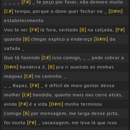
_ _ _ _
[F#]
_ te peço por favor, não demore muito
[C#]
tempo, porque o dono quer fechar no _
[D#m]
estabelecimento
Vou te ver
[F#]
lá fora, sentado
[B]
na calçada,
[F#]
quando
[B]
chegar explico o endereço
[G#m]
da
safada _
Que tá fazendo
[C#]
isso comigo, _ _ pode cobrar a
[G#m]
bandeira 2,
[B]
pra ir ouvindo as minhas
mágoas
[C#]
no caminho _
_ _ Rapaz,
[F#]
_ é difícil de mais gostar dessa
mulher
[C#]
bandida, quanto mais nas corre atrás,
ainda
[F#]
é a vida
[D#m]
minha terminou
Comigo
[B]
por mensagem, me larga desse jeito,
foi muita
[F#]
_ sacanagem, me leva lá que isso