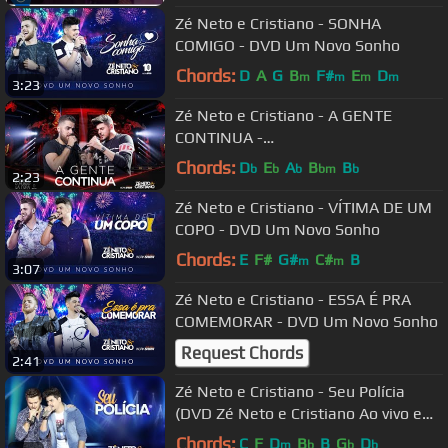
Zé Neto e Cristiano - SONHA
COMIGO - DVD Um Novo Sonho
Chords:
D
A
G
B
F#
E
D
m
m
m
m
3:23
Zé Neto e Cristiano - A GENTE
CONTINUA -
#EsqueceOMundoLaFora
Chords:
D
E
A
B
B
b
b
b
bm
b
2:23
Zé Neto e Cristiano - VÍTIMA DE UM
COPO - DVD Um Novo Sonho
Chords:
E
F#
G#
C#
B
m
m
3:07
Zé Neto e Cristiano - ESSA É PRA
COMEMORAR - DVD Um Novo Sonho
Request Chords
2:41
Zé Neto e Cristiano - Seu Polícia
(DVD Zé Neto e Cristiano Ao vivo em
São José do Rio Preto)
Chords:
C
F
D
B
B
G
D
m
b
b
b