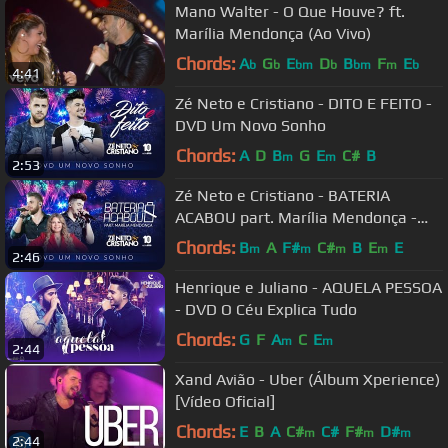
Mano Walter - O Que Houve? ft.
Marília Mendonça (Ao Vivo)
Chords:
A
G
E
D
B
F
E
b
b
bm
b
bm
m
b
4:41
Zé Neto e Cristiano - DITO E FEITO -
DVD Um Novo Sonho
Chords:
A
D
B
G
E
C#
B
m
m
2:53
Zé Neto e Cristiano - BATERIA
ACABOU part. Marília Mendonça -
DVD Um Novo Sonho
Chords:
B
A
F#
C#
B
E
E
m
m
m
m
2:46
Henrique e Juliano - AQUELA PESSOA
- DVD O Céu Explica Tudo
Chords:
G
F
A
C
E
m
m
2:44
Xand Avião - Uber (Álbum Xperience)
[Vídeo Oficial]
Chords:
E
B
A
C#
C#
F#
D#
m
m
m
2:44