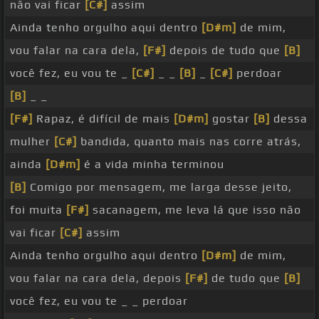
não vai ficar
[C#]
assim
Ainda tenho orgulho aqui dentro
[D#m]
de mim,
vou falar na cara dela,
[F#]
depois de tudo que
[B]
você fez, eu vou te _
[C#]
_ _
[B]
_
[C#]
perdoar
[B]
_ _
[F#]
Rapaz, é difícil de mais
[D#m]
gostar
[B]
dessa
mulher
[C#]
bandida, quanto mais nas corre atrás,
ainda
[D#m]
é a vida minha terminou
[B]
Comigo por mensagem, me larga desse jeito,
foi muita
[F#]
sacanagem, me leva lá que isso não
vai ficar
[C#]
assim
Ainda tenho orgulho aqui dentro
[D#m]
de mim,
vou falar na cara dela, depois
[F#]
de tudo que
[B]
você fez, eu vou te _ _ perdoar