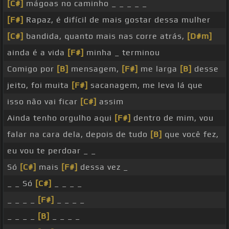
[C#]
mágoas no caminho _ _ _ _ _
[F#]
Rapaz, é difícil de mais gostar dessa mulher
[C#]
bandida, quanto mais nas corre atrás,
[D#m]
ainda é a vida
[F#]
minha _ terminou
Comigo por
[B]
mensagem,
[F#]
me larga
[B]
desse
jeito, foi muita
[F#]
sacanagem, me leva lá que
isso não vai ficar
[C#]
assim
Ainda tenho orgulho aqui
[F#]
dentro de mim, vou
falar na cara dela, depois de tudo
[B]
que você fez,
eu vou te perdoar _ _
Só
[C#]
mais
[F#]
dessa vez _
_ _ Só
[C#]
_ _ _ _
_ _ _ _
[F#]
_ _ _ _
_ _ _ _
[B]
_ _ _ _