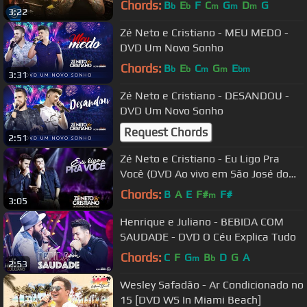
Chords:
B
E
F
C
G
D
G
b
b
m
m
m
3:22
Zé Neto e Cristiano - MEU MEDO -
DVD Um Novo Sonho
Chords:
B
E
C
G
E
b
b
m
m
bm
3:31
Zé Neto e Cristiano - DESANDOU -
DVD Um Novo Sonho
Request Chords
2:51
Zé Neto e Cristiano - Eu Ligo Pra
Você (DVD Ao vivo em São José do
Rio Preto)
Chords:
B
A
E
F#
F#
m
3:05
Henrique e Juliano - BEBIDA COM
SAUDADE - DVD O Céu Explica Tudo
Chords:
C
F
G
B
D
G
A
m
b
2:53
Wesley Safadão - Ar Condicionado no
15 [DVD WS In Miami Beach]