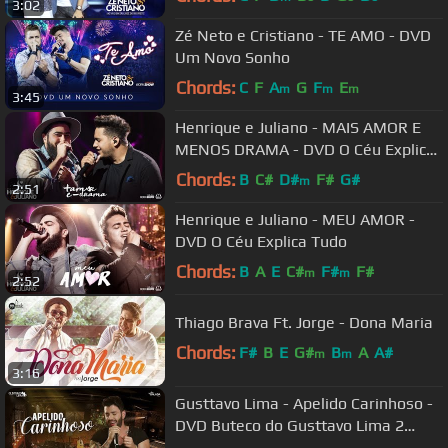
3:02
Zé Neto e Cristiano - TE AMO - DVD
Um Novo Sonho
Chords:
C
F
A
G
F
E
m
m
m
3:45
Henrique e Juliano - MAIS AMOR E
MENOS DRAMA - DVD O Céu Explica
Tudo
Chords:
B
C#
D#
F#
G#
m
2:51
Henrique e Juliano - MEU AMOR -
DVD O Céu Explica Tudo
Chords:
B
A
E
C#
F#
F#
m
m
2:52
Thiago Brava Ft. Jorge - Dona Maria
Chords:
F#
B
E
G#
B
A
A#
m
m
3:16
Gusttavo Lima - Apelido Carinhoso -
DVD Buteco do Gusttavo Lima 2
(Vídeo Oficial)