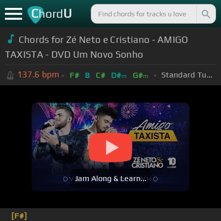
C
U
hord
Chords for Zé Neto e Cristiano - AMIGO
TAXISTA - DVD Um Novo Sonho
137.6
bpm
Standard Tuning (EADGBE)
F#
B
C#
D#
G#
m
m
Jam Along & Learn...
[F#]