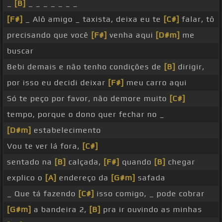
_
[B]
_ _ _ _ _ _ _
[F#]
_ Alô amigo _ taxista, deixa eu te
[C#]
falar, tô
precisando que você
[F#]
venha aqui
[D#m]
me
buscar
Bebi demais e não tenho condições de
[B]
dirigir,
por isso eu decidi deixar
[F#]
meu carro aqui
Só te peço por favor, não demore muito
[C#]
tempo, porque o dono quer fechar no _
[D#m]
estabelecimento
Vou te ver lá fora,
[C#]
sentado na
[B]
calçada,
[F#]
quando
[B]
chegar
explico o
[A]
endereço da
[G#m]
safada
_ Que tá fazendo
[C#]
isso comigo, _ pode cobrar
[G#m]
a bandeira 2,
[B]
pra ir ouvindo as minhas