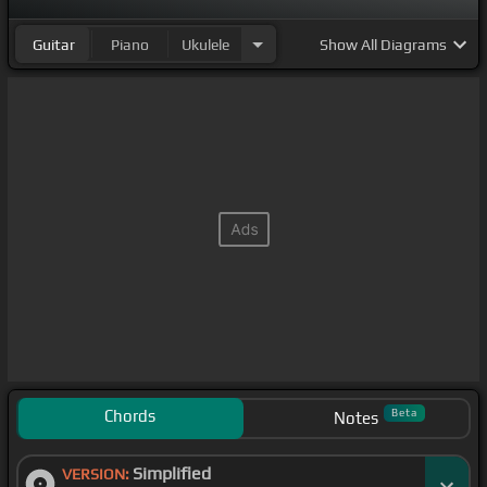
Guitar
Piano
Ukulele
Show
All Diagrams
Chords
Beta
Notes
Simplified
VERSION: