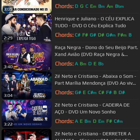
Chords:
D
G
C
E
B
A
B
m
m
m
bm
3:05
Henrique e Juliano - O CÉU EXPLICA
TUDO - DVD O Céu Explica Tudo
Chords:
C#
F#
G#
D#
G#
F#
B
m
m
2:29
Raça Negra - Dono do Seu Beijo Part.
Xand Avião (DVD Raça Negra &
Amigos 2) [Video Oficial]
Chords:
A
B
D
E
B
m
b
3:40
Zé Neto e Cristiano - Abaixa o Som -
Part Marília Mendonça (DVD Ao vivo
em São José do Rio Preto)
Chords:
G#
E
C#
C#
F#
B
D#
m
3:04
Zé Neto e Cristiano - CADEIRA DE
AÇO - DVD Um Novo Sonho
Chords:
A
E
B
D
E
F#
C#
m
m
m
3:22
Zé Neto e Cristiano - DERRETER A