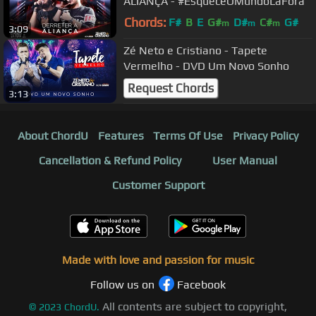
ALIANÇA - #EsqueceOMundoLaFora
Chords:
F#
B
E
G#
D#
C#
G#
m
m
m
3:09
Zé Neto e Cristiano - Tapete
Vermelho - DVD Um Novo Sonho
Request Chords
3:13
About ChordU
Features
Terms Of Use
Privacy Policy
Cancellation & Refund Policy
User Manual
Customer Support
Made with love and passion for music
Follow us on
Facebook
All contents are subject to copyright,
©
2023
ChordU.