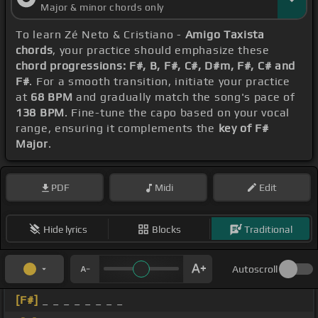
Major & minor chords only
To learn Zé Neto & Cristiano -
Amigo Taxista
chords
, your practice should emphasize these
chord progressions: F#, B, F#, C#, D#m, F#, C# and
F#
. For a smooth transition, initiate your practice
at
68 BPM
and gradually match the song's pace of
138 BPM
. Fine-tune the capo based on your vocal
range, ensuring it complements the
key of F#
Major
.
PDF
Midi
Edit
Hide lyrics
Blocks
Traditional
Autoscroll
[F#]
_ _ _ _ _ _ _ _