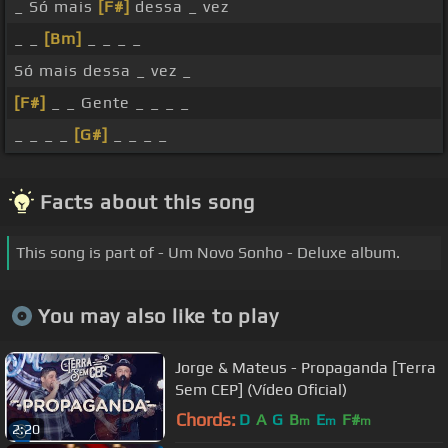
_ Só mais
[F#]
dessa _ vez
_ _
[Bm]
_ _ _ _
Só mais dessa _ vez _
[F#]
_ _ Gente _ _ _ _
_ _ _ _
[G#]
_ _ _ _
Facts about this song
This song is part of - Um Novo Sonho - Deluxe album.
You may also like to play
Jorge & Mateus - Propaganda [Terra
Sem CEP] (Vídeo Oficial)
Chords:
D
A
G
B
E
F#
m
m
m
2:20