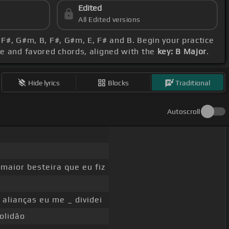
Edited
All Edited versions
 F#, G#m, B, F#, G#m, E, F# and B. Begin your practice
ge and favored chords, aligned with the
key: B Major
.
Hide lyrics
Blocks
Traditional
Autoscroll
maior besteira que eu fiz
 alianças eu me _ dividei
olidão