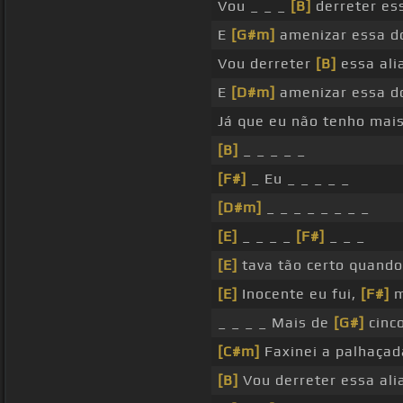
Vou _ _ _
[B]
derreter ess
E
[G#m]
amenizar essa do
Vou derreter
[B]
essa ali
E
[D#m]
amenizar essa d
Já que eu não tenho mai
[B]
_ _ _ _ _
[F#]
_ Eu _ _ _ _ _
[D#m]
_ _ _ _ _ _ _ _
[E]
_ _ _ _
[F#]
_ _ _
[E]
tava tão certo quand
[E]
Inocente eu fui,
[F#]
m
_ _ _ _ Mais de
[G#]
cinco
[C#m]
Faxinei a palhaça
[B]
Vou derreter essa ali