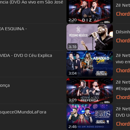
São José
Zé Net
Chord
2:20
RA ESQUINA -
Dilsin
Chord
3:16
VIDA - DVD O Céu Explica
Zé Net
vivo e
Chord
3:04
Zé Net
donça
#Esqu
Chord
3:09
Zé Net
#EsqueceOMundoLaFora
DVD U
Chord
2:46