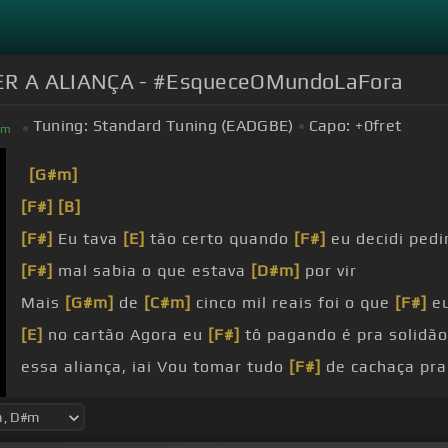
ETER A ALIANÇA - #EsqueceOMundoLaFora
Tuning:
Standard Tuning (EADGBE)
Capo:
+0
fret
#
m
[G#m]
[F#]
[B]
[F#]
Eu tava
[E]
tão certo quando
[F#]
eu decidi pedi
[F#]
mal sabia o que estava
[D#m]
por vir
Mais
[G#m]
de
[C#m]
cinco mil reais foi o que
[F#]
eu
[E]
no cartão Agora eu
[F#]
tô pagando é pra solidão
essa aliança, iai Vou tomar tudo
[F#]
de cachaça pra
[G#m]
amenizar essa dor Pra sentar ouro
[E]
no bote