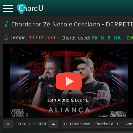
C
U
hord
Chords for Zé Neto e Cristiano - DERR
133.05
bpm
Tempo:
Chords used:
F#
B
E
G#
D
m
Jam Along & Learn...
100
➙
133
BPM
%