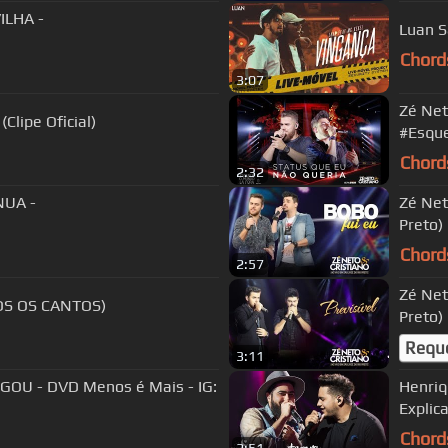
ILHA -
Luan S
Chord
3:07
Zé Net
Clipe Oficial)
#Esqu
Chord
2:32
NUA -
Zé Neto e Cri
Preto)
Chord
2:57
Zé Net
OS OS CANTOS)
Preto)
Requ
3:11
GOU - DVD Menos é Mais - IG:
Henriq
Explic
Chord