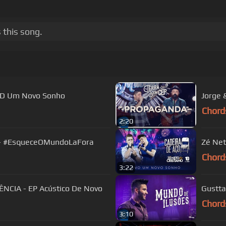
 this song.
DVD Um Novo Sonho
Jorge 
Chord
2:20
U - #EsqueceOMundoLaFora
Zé Net
Chord
3:22
ÊNCIA - EP Acústico De Novo
Gustta
Chord
3:10