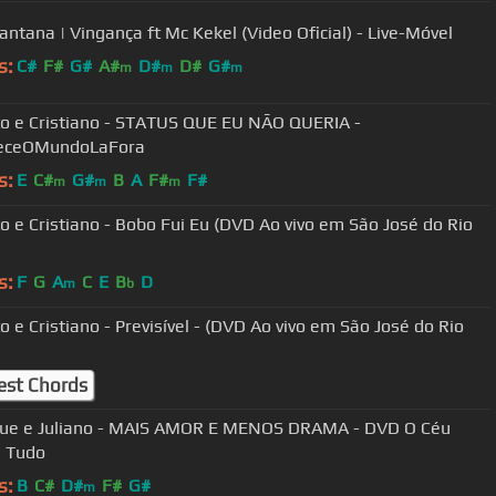
antana | Vingança ft Mc Kekel (Video Oficial) - Live-Móvel
s:
C#
F#
G#
A#
D#
D#
G#
m
m
m
o e Cristiano - STATUS QUE EU NÃO QUERIA -
eceOMundoLaFora
s:
E
C#
G#
B
A
F#
F#
m
m
m
stiano - Bobo Fui Eu (DVD Ao vivo em São José do Rio
s:
F
G
A
C
E
B
D
m
b
o e Cristiano - Previsível - (DVD Ao vivo em São José do Rio
est Chords
ue e Juliano - MAIS AMOR E MENOS DRAMA - DVD O Céu
a Tudo
s:
B
C#
D#
F#
G#
m