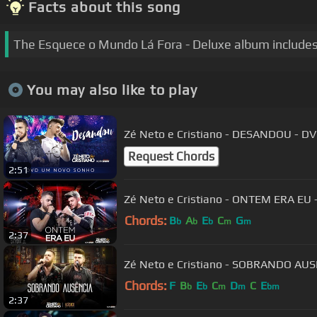
Facts about this song
The Esquece o Mundo Lá Fora - Deluxe album includes
You may also like to play
Zé Neto e Cristiano - DESANDOU - 
Request Chords
2:51
Zé Neto e Cristiano - ONTEM ERA E
Chords:
B
A
E
C
G
b
b
b
m
m
2:37
Zé Neto e Cristiano - SOBRANDO AUS
Chords:
F
B
E
C
D
C
E
b
b
m
m
bm
2:37