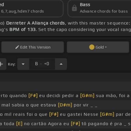
ed
Bass
s 6,7,aug,hdim7 chords
Advance chords for bass
vo)
Derreter A Aliança chords
, with this master sequence:
ng's
BPM of 133
. Set the capo considering your vocal ran
Edit
This Version
Gold
.
B
+0
Key:
erto quando
[F#]
eu decidi pedir a
[G#m]
sua mão, foi a 
mal sabia o que estava
[D#m]
por vir _ _
o mil reais foi o que
[F#]
eu gastei Nesse
[G#m]
par de
da toda
[E]
no cartão Agora eu
[F#]
tô pagando é pra _ s