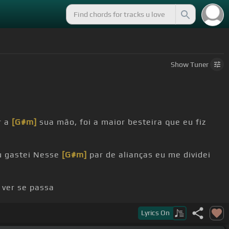
Show
Tuner
r a
[G#m]
sua mão, foi a maior besteira que eu fiz
 gastei Nesse
[G#m]
par de alianças eu me dividei
 ver se passa
co é pra lá que
[F#]
eu vou
Lyrics
On