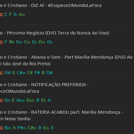
o e Cristiano - DIZ AÍ - #EsqueceOMundoLaFora
s:
C
F
G
A
m
ho - Péssimo Negócio (DVD Terra do Nunca Ao Vivo)
s:
F
B
G
C
E
D
G
b
m
m
b
m
b
o e Cristiano - Abaixa o Som - Part Marília Mendonça (DVD Ao
m São José do Rio Preto)
s:
G#
E
C#
C#
F#
B
D#
m
o e Cristiano - NOTIFICAÇÃO PREFERIDA -
eceOMundoLaFora
s:
G
E
A
E
B
E
A
b
bm
bm
b
o e Cristiano - BATERIA ACABOU part. Marília Mendonça -
m Novo Sonho
s:
B
A
F#
C#
B
E
E
m
m
m
m