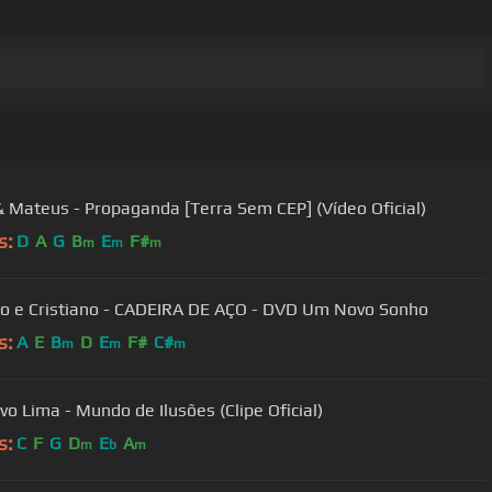
& Mateus - Propaganda [Terra Sem CEP] (Vídeo Oficial)
s:
D
A
G
B
E
F#
m
m
m
o e Cristiano - CADEIRA DE AÇO - DVD Um Novo Sonho
s:
A
E
B
D
E
F#
C#
m
m
m
vo Lima - Mundo de Ilusões (Clipe Oficial)
s:
C
F
G
D
E
A
m
b
m