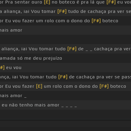
r Pra sentar ouro
[E]
no boteco é pra lá que
[F#]
eu vo
 aliança, iai Vou tomar
[F#]
tudo de cachaça pra ver s
r Eu vou fazer um rolo com o dono do
[F#]
boteco
mais amor
aliança, iai Vou tomar tudo
[F#]
de _ _ cachaça pra ve
amada só me deu prejuízo
#]
eu vou
ança, iai Vou tomar tudo
[F#]
de cachaça pra ver se pas
r Eu vou fazer
[E]
um rolo com o dono do
[F#]
boteco
ais amor _
 eu não tenho mais amor _ _ _ _