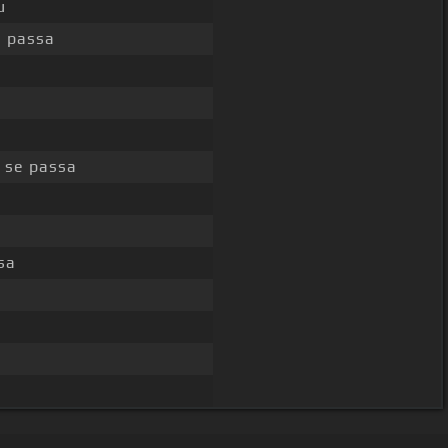
u
e passa
r se passa
sa