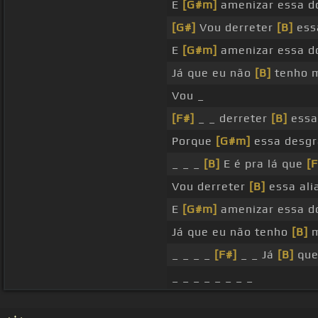
E
[G#m]
amenizar essa do
[G#]
Vou derreter
[B]
essa
E
[G#m]
amenizar essa do
Já que eu não
[B]
tenho 
Vou _
[F#]
_ _ derreter
[B]
essa 
Porque
[G#m]
essa desgr
_ _ _
[B]
E é pra lá que
[F
Vou derreter
[B]
essa ali
E
[G#m]
amenizar essa do
Já que eu não tenho
[B]
m
_ _ _ _
[F#]
_ _ Já
[B]
que
_ _ _ _ _ _ _ _