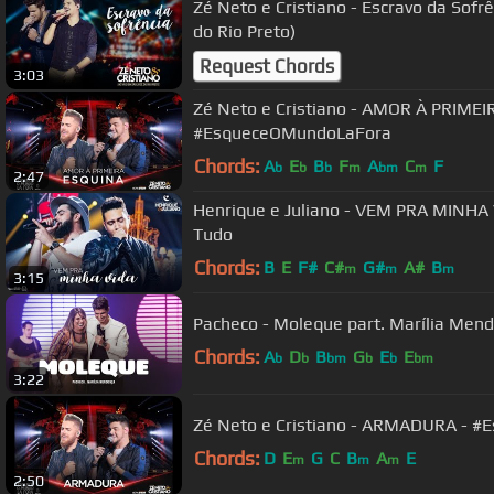
Zé Neto e Cristiano - Escravo da Sofrência (DVD Ao vivo em 
do Rio Preto)
Request Chords
3:03
Zé Neto e Cristiano - AMOR À PRIMEI
#EsqueceOMundoLaFora
Chords:
A
E
B
F
A
C
F
b
b
b
m
bm
m
2:47
Henrique e Juliano - VEM PRA MINHA 
Tudo
Chords:
B
E
F#
C#
G#
A#
B
m
m
m
3:15
Pacheco - Moleque part. Marília Men
Chords:
A
D
B
G
E
E
b
b
bm
b
b
bm
3:22
Zé Neto e Cristiano - ARMADURA - 
Chords:
D
E
G
C
B
A
E
m
m
m
2:50