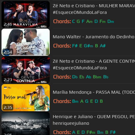
Zé Neto e Cristiano - MULHER MARAV
#EsqueceOMundoLaFora
Chords:
C
G
F
A
D
F
D
m
m
m
2:46
Mano Walter - Juramento do Dedinho (
Chords:
F#
E
G#
B
A#
m
2:54
Zé Neto e Cristiano - A GENTE CONTI
#EsqueceOMundoLaFora
Chords:
D
E
A
B
B
b
b
b
bm
b
2:23
Marília Mendonça - PASSA MAL (TOD
Chords:
B
A
G
E
D
B
m
2:35
Henrique e Juliano - QUEM PEGOU, PE
henriqueejuliano
Chords:
A
E
D
F#
B
B
F#
m
m