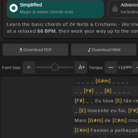
Simplified
Advanc
Major & minor chords only
Include
Learn the basic chords of Zé Neto & Cristiano - (Ao Vi
at a relaxed
66 BPM
, then work your way up to the so
Download
PDF
Download
Midi
Font Size:
Tempo:
133
BPM
_ _ _ _
[G#m]
_ _ _ _
_ _
[F#]
_ _
[B]
_ _ _ _
[F#]
_ _ Eu tava
[E]
tão c
_
[E]
Inocente eu fui,
[F#]
Mais
[G#m]
de
[C#m]
cinc
[C#m]
Faxinei a palhaça