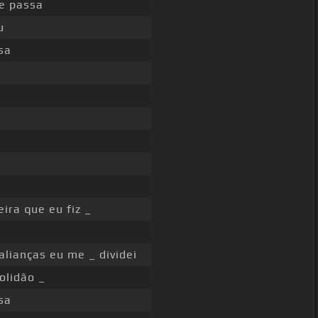
se passa
u
sa
ira que eu fiz _
alianças eu me _ dividei
olidão _
sa