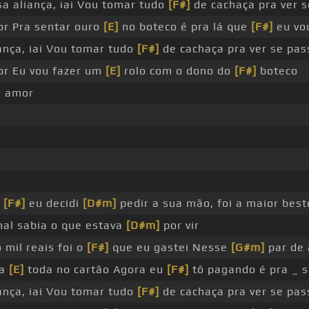
a aliança, iai Vou tomar tudo
[F#]
de cachaça pra ver 
r Pra sentar ouro
[E]
no boteco é pra lá que
[F#]
eu vo
ança, iai Vou tomar tudo
[F#]
de cachaça pra ver se pas
or Eu vou fazer um
[E]
rolo com o dono do
[F#]
boteco
s amor
o
[F#]
eu decidi
[D#m]
pedir a sua mão, foi a maior beste
al sabia o que estava
[D#m]
por vir
 mil reais foi o
[F#]
que eu gastei Nesse
[G#m]
par de 
da
[E]
toda no cartão Agora eu
[F#]
tô pagando é pra _ s
ança, iai Vou tomar tudo
[F#]
de cachaça pra ver se pas