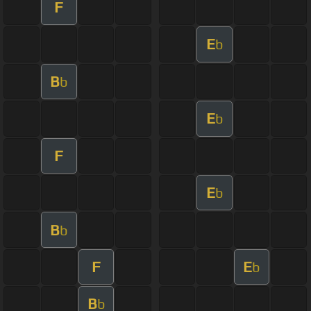
F
E
b
B
b
E
b
F
E
b
B
b
F
E
b
B
b