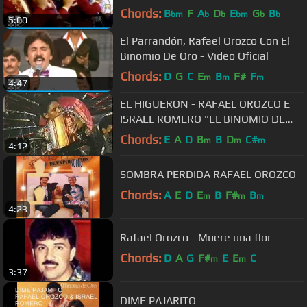
Chords:
B
F
A
D
E
G
B
bm
b
b
bm
b
b
5:00
El Parrandón, Rafael Orozco Con El
Binomio De Oro - Video Oficial
Chords:
D
G
C
E
B
F#
F
m
m
m
4:47
EL HIGUERON - RAFAEL OROZCO E
ISRAEL ROMERO "EL BINOMIO DE
ORO"
Chords:
E
A
D
B
B
D
C#
m
m
m
4:12
SOMBRA PERDIDA RAFAEL OROZCO
Chords:
A
E
D
E
B
F#
B
m
m
m
4:23
Rafael Orozco - Muere una flor
Chords:
D
A
G
F#
E
E
C
m
m
3:37
DIME PAJARITO