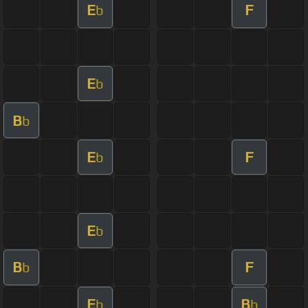
E
F
b
E
b
B
b
E
F
b
E
b
B
F
b
E
B
b
b