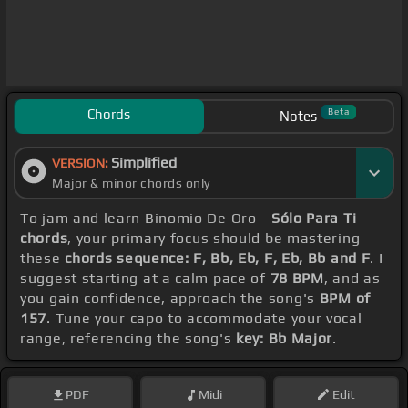
Chords
Beta
Notes
Simplified
VERSION:
Major & minor chords only
To jam and learn Binomio De Oro -
Sólo Para Ti
chords
, your primary focus should be mastering
these
chords sequence: F, Bb, Eb, F, Eb, Bb and F
. I
suggest starting at a calm pace of
78 BPM
, and as
you gain confidence, approach the song's
BPM of
157
. Tune your capo to accommodate your vocal
range, referencing the song's
key: Bb Major
.
PDF
Midi
Edit