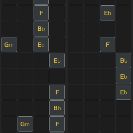
F
E
b
B
b
G
E
F
m
b
E
B
b
b
E
b
F
E
b
B
b
G
F
m