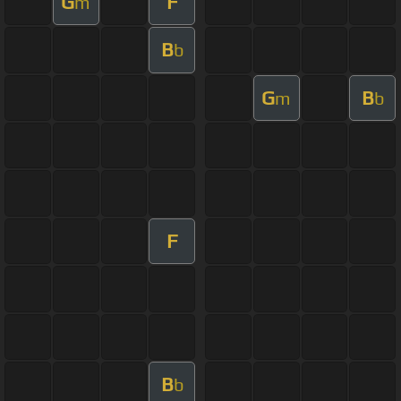
G
F
m
B
b
G
B
m
b
F
B
b