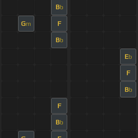
B
b
G
F
m
B
b
E
b
F
B
b
F
B
b