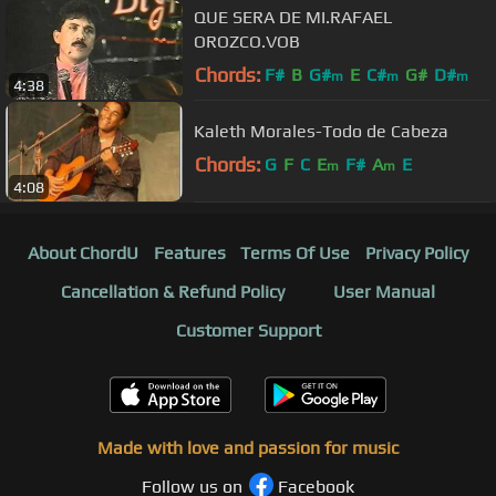
QUE SERA DE MI.RAFAEL
OROZCO.VOB
Chords:
F#
B
G#
E
C#
G#
D#
m
m
m
4:38
Kaleth Morales-Todo de Cabeza
Chords:
G
F
C
E
F#
A
E
m
m
4:08
About ChordU
Features
Terms Of Use
Privacy Policy
Cancellation & Refund Policy
User Manual
Customer Support
Made with love and passion for music
Follow us on
Facebook