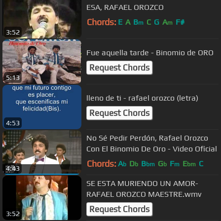
ESA, RAFAEL OROZCO
Chords:
E
A
B
C
G
A
F#
m
m
3:52
Fue aquella tarde - Binomio de ORO
Request Chords
5:13
lleno de ti - rafael orozco (letra)
Request Chords
4:53
No Sé Pedir Perdón, Rafael Orozco
Con El Binomio De Oro - Video Oficial
Chords:
A
D
B
G
F
E
C
b
b
bm
b
m
bm
4:43
SE ESTA MURIENDO UN AMOR-
RAFAEL OROZCO MAESTRE.wmv
Request Chords
3:52