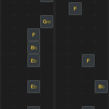
F
G
m
F
B
b
E
F
b
E
B
b
b