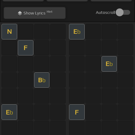
Hint
Autoscroll
Show
Lyrics
N
E
b
F
E
b
B
b
E
F
b