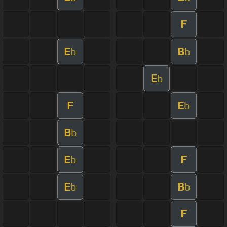
F
E
B
b
b
E
b
F
E
b
B
b
E
F
b
E
B
b
b
F