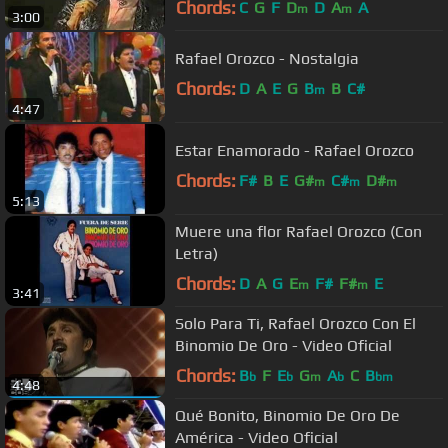
Chords:
C
G
F
D
D
A
A
m
m
3:00
Rafael Orozco - Nostalgia
Chords:
D
A
E
G
B
B
C#
m
4:47
Estar Enamorado - Rafael Orozco
Chords:
F#
B
E
G#
C#
D#
m
m
m
5:13
Muere una flor Rafael Orozco (Con
Letra)
Chords:
D
A
G
E
F#
F#
E
m
m
3:41
Solo Para Ti, Rafael Orozco Con El
Binomio De Oro - Video Oficial
Chords:
B
F
E
G
A
C
B
b
b
m
b
bm
4:48
Qué Bonito, Binomio De Oro De
América - Video Oficial