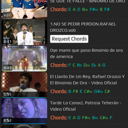
SE QUE TE FALLE - BINOMIO DE ORO
Chords:
E
A
D
B
F#
B
F#
m
m
4:00
1.NO SE PEDIR PERDON.RAFAEL
OROZCO.vob
Request Chords
4:41
Oye mami que paso Binomio de oro
de america
Chords:
F
C
B
D
E
A
G
b
m
b
4:49
El Llanto De Un Rey, Rafael Orozco Y
El Binomio De Oro - Video Oficial
Chords:
B
F#
E
C#
G#
C#
m
m
5:15
Tarde Lo Conocí, Patricia Teherán -
Video Oficial
Chords:
E
A
D
F#
B
C#
F
m
m
m
4:52