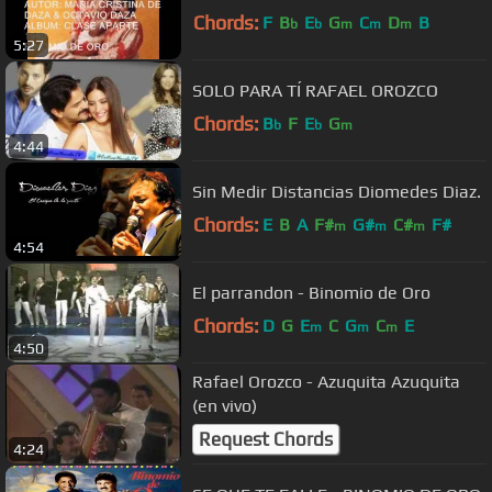
Chords:
F
B
E
G
C
D
B
b
b
m
m
m
5:27
SOLO PARA TÍ RAFAEL OROZCO
Chords:
B
F
E
G
b
b
m
4:44
Sin Medir Distancias Diomedes Diaz.
Chords:
E
B
A
F#
G#
C#
F#
m
m
m
4:54
El parrandon - Binomio de Oro
Chords:
D
G
E
C
G
C
E
m
m
m
4:50
Rafael Orozco - Azuquita Azuquita
(en vivo)
Request Chords
4:24