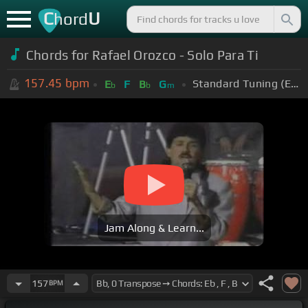
C
U
hord
Chords for Rafael Orozco - Solo Para Ti
157.45
bpm
Standard Tuning (EADGBE)
E
F
B
G
b
b
m
Jam Along & Learn...
157
BPM