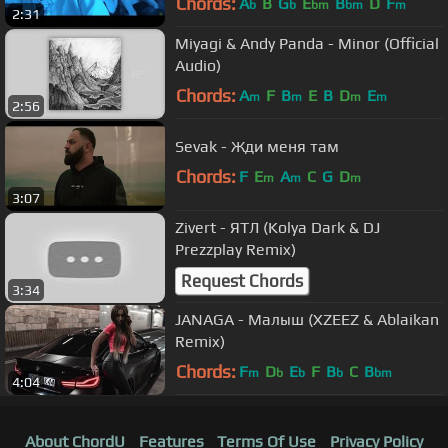
Chords:
A
B
G
E
B
D
F
b
b
bm
bm
m
2:31
Miyagi & Andy Panda - Minor (Official
Audio)
Chords:
A
F
B
E
B
D
E
m
m
m
m
2:56
Sevak - Жди меня там
Chords:
F
E
A
C
G
D
m
m
m
3:07
Zivert - ЯТЛ (Kolya Dark & DJ
Prezzplay Remix)
Request Chords
3:34
JANAGA - Малыш (XZEEZ & Ablaikan
Remix)
Chords:
F
D
E
F
B
C
B
m
b
b
b
bm
4:04
About ChordU
Features
Terms Of Use
Privacy Policy