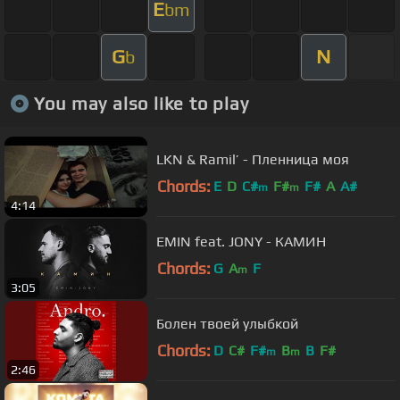
E
bm
G
N
b
You may also like to play
LKN & Ramil’ - Пленница моя
Chords:
E
D
C#
F#
F#
A
A#
m
m
4:14
EMIN feat. JONY - КАМИН
Chords:
G
A
F
m
3:05
Болен твоей улыбкой
Chords:
D
C#
F#
B
B
F#
m
m
2:46