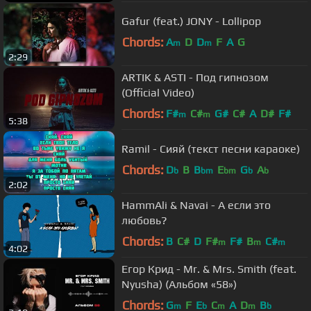
Gafur (feat.) JONY - Lollipop
Chords:
A
D
D
F
A
G
m
m
2:29
ARTIK & ASTI - Под гипнозом
(Official Video)
Chords:
F#
C#
G#
C#
A
D#
F#
m
m
5:38
Ramil - Сияй (текст песни караоке)
Chords:
D
B
B
E
G
A
b
bm
bm
b
b
2:02
HammAli & Navai - А если это
любовь?
Chords:
B
C#
D
F#
F#
B
C#
m
m
m
4:02
Егор Крид - Mr. & Mrs. Smith (feat.
Nyusha) (Альбом «58»)
Chords:
G
F
E
C
A
D
B
m
b
m
m
b