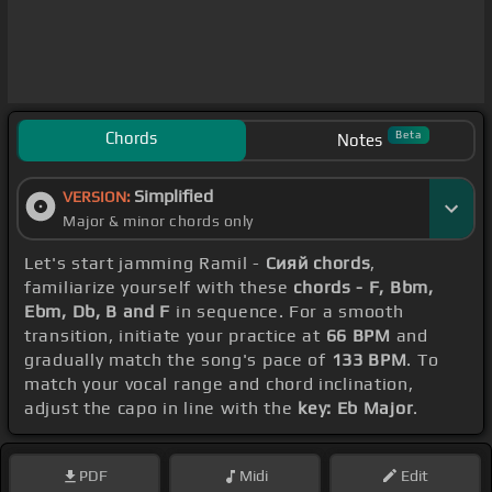
Chords
Beta
Notes
Simplified
VERSION:
Major & minor chords only
Let's start jamming Ramil -
Сияй chords
,
familiarize yourself with these
chords - F, Bbm,
Ebm, Db, B and F
in sequence. For a smooth
transition, initiate your practice at
66 BPM
and
gradually match the song's pace of
133 BPM
. To
match your vocal range and chord inclination,
adjust the capo in line with the
key: Eb Major
.
PDF
Midi
Edit