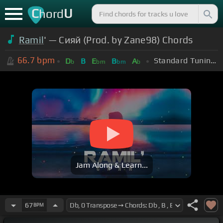
C
U
hord
Ramil
' — Сияй (Prod. by Zane98) Chords
66.7
bpm
Standard Tuning (EADGBE)
D
B
E
B
A
b
bm
bm
b
Jam Along & Learn...
67
BPM