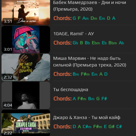
Бабек Мамедрзаев - Дни и ночи
(Премьера, 2020)
Chords:
G
F
A
D
E
D
A
m
m
m
3:51
10AGE, Ramil' - АУ
Chords:
G
B
B
E
E
B
A
b
b
bm
b
bm
b
3:01
Миша Марвин - Не надо быть
сильной (Премьера трека, 2020)
Chords:
B
F#
E
A
D
m
m
m
2:32
Ты беспощадна
Chords:
A
F#
B
G
F#
m
m
4:04
Джаро & Ханза - Ты мой кайф
Chords:
D
A
C#
F#
E
G#
C#
m
m
2:22