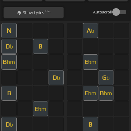
Hint
Autoscroll
Show
Lyrics
N
A
b
D
B
b
B
E
bm
bm
D
G
b
b
B
E
B
bm
bm
E
bm
D
B
b