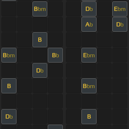
B
D
E
bm
b
bm
A
D
b
b
B
B
B
E
bm
b
bm
D
b
B
B
bm
D
B
b