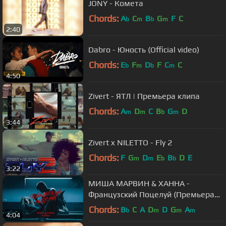
JONY - Комета
Chords:
A
C
B
G
F
C
b
m
b
m
2:40
Dabro - Юность (Official video)
Chords:
E
F
D
F
C
C
b
m
b
m
4:50
Zivert - ЯТЛ | Премьера клипа
Chords:
A
D
C
B
G
D
m
m
b
m
3:44
Zivert x NILETTO - Fly 2
Chords:
F
G
D
E
B
D
E
m
m
b
b
3:22
МИША МАРВИН & ХАННА -
Французский Поцелуй (Премьера
клипа, 2020)
Chords:
B
C
A
D
D
G
A
b
m
m
m
4:04