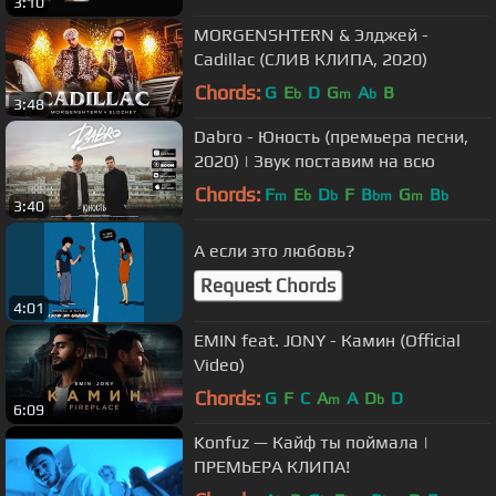
3:10
MORGENSHTERN & Элджей -
Cadillac (СЛИВ КЛИПА, 2020)
Chords:
G
E
D
G
A
B
b
m
b
3:48
Dabro - Юность (премьера песни,
2020) | Звук поставим на всю
Chords:
F
E
D
F
B
G
B
m
b
b
bm
m
b
3:40
А если это любовь?
Request Chords
4:01
EMIN feat. JONY - Камин (Official
Video)
Chords:
G
F
C
A
A
D
D
m
b
6:09
Konfuz — Кайф ты поймала |
ПРЕМЬЕРА КЛИПА!