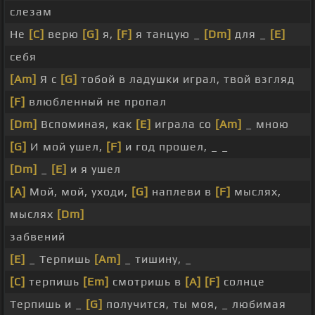
слезам
Не
[C]
верю
[G]
я,
[F]
я танцую _
[Dm]
для _
[E]
себя
[Am]
Я с
[G]
тобой в ладушки играл, твой взгляд
[F]
влюбленный не пропал
[Dm]
Вспоминая, как
[E]
играла со
[Am]
_ мною
[G]
И мой ушел,
[F]
и год прошел, _ _
[Dm]
_
[E]
и я ушел
[A]
Мой, мой, уходи,
[G]
наплеви в
[F]
мыслях,
мыслях
[Dm]
забвений
[E]
_ Терпишь
[Am]
_ тишину, _
[C]
терпишь
[Em]
смотришь в
[A]
[F]
солнце
Терпишь и _
[G]
получится, ты моя, _ любимая