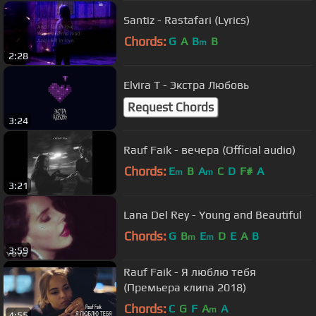
Santiz - Rastafari (Lyrics)
Chords:
G
A
B
B
m
2:28
Elvira T - Экстра Любовь
Request Chords
3:24
Rauf Faik - вечера (Official audio)
Chords:
E
B
A
C
D
F#
A
m
m
3:21
Lana Del Rey - Young and Beautiful
Chords:
G
B
E
D
E
A
B
m
m
3:59
Rauf Faik - Я люблю тебя
(Премьера клипа 2018)
Chords:
C
G
F
A
A
m
4:55