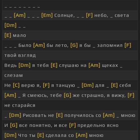
_ _ _ _ _ _ _ _
_ _
[Am]
_ _ _
[Em]
Солнце, _ _
[F]
небо, _ света
[Dm]
_ _
[E]
мало
_ _ _ Было
[Am]
бы лето,
[G]
я бы _ запомнил
[F]
твой взгляд
Ведь
[Dm]
я тебя
[E]
слушаю на
[Am]
щеках _
слезам
Не
[C]
верю я,
[F]
я танцую _
[Dm]
для _
[E]
себя
[Am]
_ Я смеюсь, тебе
[G]
же страшно, я вижу,
[F]
не старайся
_
[Dm]
Рисовать не
[E]
получилось со
[Am]
_ мною
И
[G]
все понятно, и все
[F]
предельно ясно
[Dm]
Что ты
[E]
сделала со
[Am]
мною