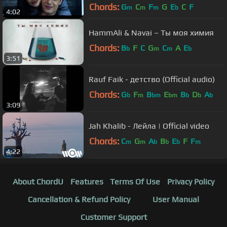
ბორბალი" )
Chords:
G
C
F
G
E
C
F
m
m
m
b
4:02
HammAli & Navai – Ты моя химия
Chords:
B
F
C
G
C
A
E
b
m
m
b
3:51
Rauf Faik - детство (Official audio)
Chords:
G
F
B
E
B
D
A
b
m
bm
bm
b
b
b
3:09
Jah Khalib - Лейла | Official video
Chords:
C
G
A
B
E
F
F
m
m
b
b
b
m
4:22
About ChordU
Features
Terms Of Use
Privacy Policy
Cancellation & Refund Policy
User Manual
Customer Support