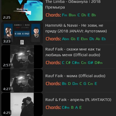
The Limba - Обманула | 2018
Премьера
Chords:
F
B
C
D
E
B
m
bm
b
b
2:25
HammAli & Navai - Не зови, не
приду (2018 JANAVI: Аутотомия)
Chords:
A
G
E
E
D
A
E
bm
b
bm
b
b
b
3:23
Rauf Faik - скажи мне как ты
любишь меня (Official audio)
Chords:
C
C#
C#
C
G#
D#
m
m
m
2:57
Rauf Faik - мама (Official audio)
Chords:
B
D
D
C
G
C
E
b
m
m
4:27
Rauf & Faik - апрель (ft. ИНТАКТО)
Chords:
C#
B
A
E
m
4:25