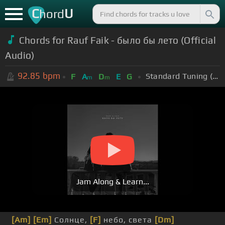
C
U
hord
Chords for Rauf Faik - было бы лето (Official
Audio)
92.85
bpm
Standard Tuning (EADGBE)
F
A
D
E
G
m
m
Jam Along & Learn...
[Am]
[Em]
Солнце,
[F]
небо, света
[Dm]