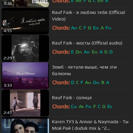
Chords:
E
A
F
G
C
E
B
m
m
3:36
Rauf Faik - я люблю тебя (Official
Video)
Chords:
A
C
F
G
E
A
F
m
m
m
4:55
Rauf Faik - мосты (Official audio)
Chords:
E
D
A
E
A
G
D
m
m
m
2:29
Зомб - летали выше, чем эти
балконы
Chords:
D
C
F
A
D
B
A
m
m
3:33
Rauf Faik - солнце
Chords:
C
A
F
F
C
G
E
m
b
m
b
2:41
Karen ТУЗ & Anivar & Naymada - Ты
Мой Рай ( duduk mix & "2