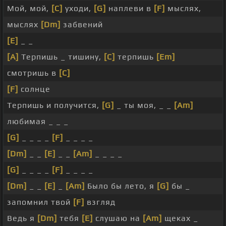
Мой, мой,
[C]
уходи,
[G]
наплеви в
[F]
мыслях,
мыслях
[Dm]
забвений
[E]
_ _
[A]
Терпишь _ тишину,
[C]
терпишь
[Em]
смотришь в
[C]
[F]
солнце
Терпишь и получится,
[G]
_ ты моя, _ _
[Am]
любимая _ _ _
[G]
_ _ _ _
[F]
_ _ _ _
[Dm]
_ _
[E]
_ _
[Am]
_ _ _ _
[G]
_ _ _ _
[F]
_ _ _ _
[Dm]
_ _
[E]
_
[Am]
Было бы лето, я
[G]
бы _
запомнил твой
[F]
взгляд
Ведь я
[Dm]
тебя
[E]
слушаю на
[Am]
щеках _