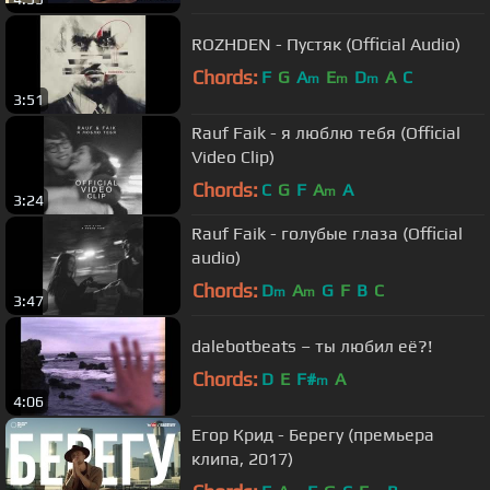
ROZHDEN - Пустяк (Official Audio)
Chords:
F
G
A
E
D
A
C
m
m
m
3:51
Rauf Faik - я люблю тебя (Official
Video Clip)
Chords:
C
G
F
A
A
m
3:24
Rauf Faik - голубые глаза (Official
audio)
Chords:
D
A
G
F
B
C
m
m
3:47
dalebotbeats – ты любил её?!
Chords:
D
E
F#
A
m
4:06
Егор Крид - Берегу (премьера
клипа, 2017)