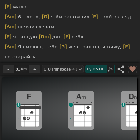
[E]
мало
[Am]
бы лето,
[G]
я бы запомнил
[F]
твой взгляд
[Am]
щеках слезам
[F]
я танцую
[Dm]
для
[E]
себя
[Am]
Я смеюсь, тебе
[G]
же страшно, я вижу,
[F]
не старайся
[Am]
мною
Lyrics
On
93
BPM
[F]
предельно ясно
F
A
D
m
m
1
1
1
1
1
1
1
1
1
2
2
3
2
3
4