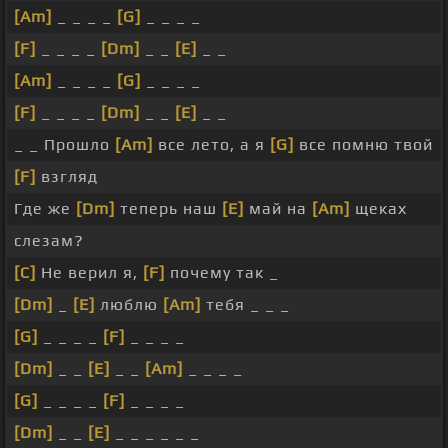
[Am]
_ _ _ _
[G]
_ _ _ _
[F]
_ _ _ _
[Dm]
_ _
[E]
_ _
[Am]
_ _ _ _
[G]
_ _ _ _
[F]
_ _ _ _
[Dm]
_ _
[E]
_ _
_ _ Прошло
[Am]
все лето, а я
[G]
все помню твой
[F]
взгляд
Где же
[Dm]
теперь наш
[E]
май на
[Am]
щеках
слезам?
[C]
Не верил я,
[F]
почему так _
[Dm]
_
[E]
люблю
[Am]
тебя _ _ _
[G]
_ _ _ _
[F]
_ _ _ _
[Dm]
_ _
[E]
_ _
[Am]
_ _ _ _
[G]
_ _ _ _
[F]
_ _ _ _
[Dm]
_ _
[E]
_ _ _ _ _ _