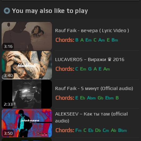
You may also like to play
Rauf Faik - вечера ( Lyric Video )
Chords:
B
A
E
C
A
E
B
m
m
m
3:16
LUCAVEROS – Виражи ♛ 2016
Chords:
C
E
G
A
E
A
m
m
3:40
Rauf Faik - 5 минут (Official audio)
Chords:
E
E
A
G
E
B
b
bm
b
bm
2:33
ALEKSEEV – Как ты там (official
audio)
Chords:
F
C
E
D
C
A
B
m
b
b
m
b
bm
3:50