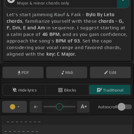
Major & minor chords only
Let's start jamming Rauf & Faik -
Bylo By Leto
chords
, familiarize yourself with these
chords - G,
F, Dm, E and Am
in sequence. I suggest starting at
a calm pace of
46 BPM
, and as you gain confidence,
approach the song's
BPM of 93
. Set the capo
considering your vocal range and favored chords,
aligned with the
key: C Major
.
PDF
Midi
Edit
Hide lyrics
Blocks
Traditional
Autoscroll
_ _ _ _ _ _ _ _
_ _ _ _ _ _ _ _