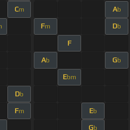
C
A
m
b
F
D
m
m
b
F
A
G
b
b
E
bm
D
b
F
E
m
b
G
b