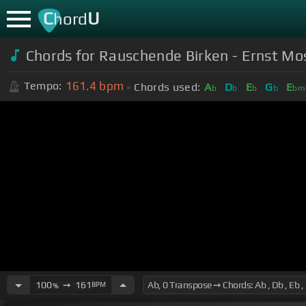
C
U
hord
Chords for Rauschende Birken - Ernst M
161.4
bpm
Tempo:
Chords used:
A
D
E
G
E
b
b
b
b
bm
100
➙
161
BPM
%