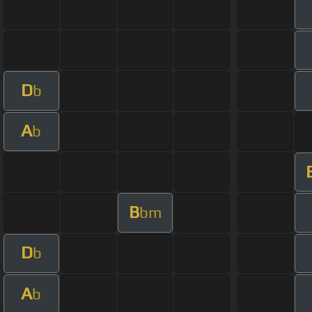
D
b
A
b
B
bm
D
b
A
b