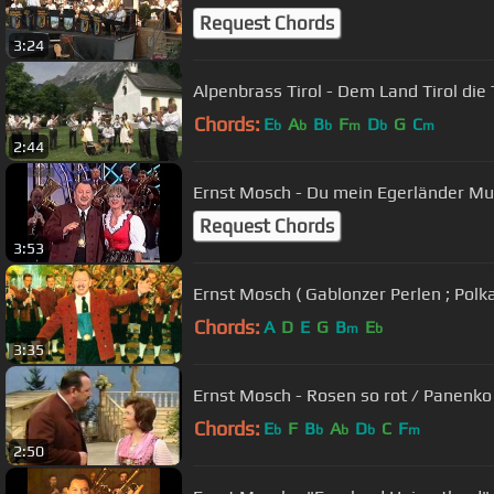
Request Chords
3:24
Alpenbrass Tirol - Dem Land Tirol die
Chords:
E
A
B
F
D
G
C
b
b
b
m
b
m
2:44
Ernst Mosch - Du mein Egerländer Mu
Request Chords
3:53
Ernst Mosch ( Gablonzer Perlen ; Polka
Chords:
A
D
E
G
B
E
m
b
3:35
Ernst Mosch - Rosen so rot / Panenk
Chords:
E
F
B
A
D
C
F
b
b
b
b
m
2:50