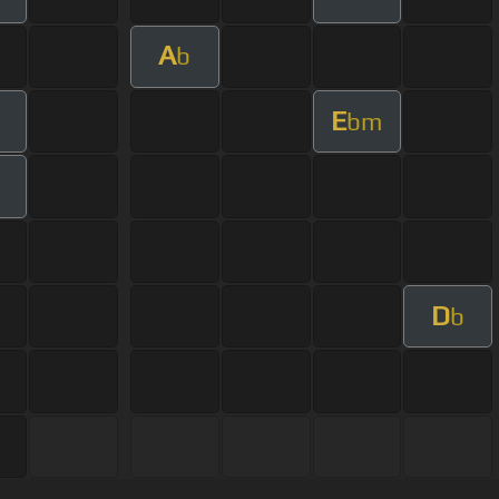
A
b
E
m
bm
D
b