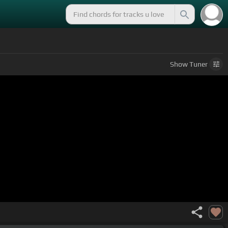
Show
Tuner