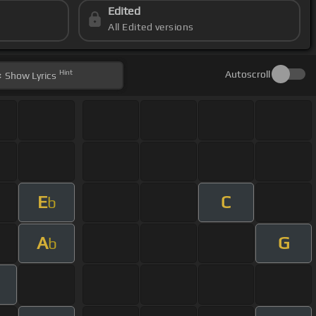
Edited
All Edited versions
Hint
Autoscroll
Show
Lyrics
E
C
b
A
G
b