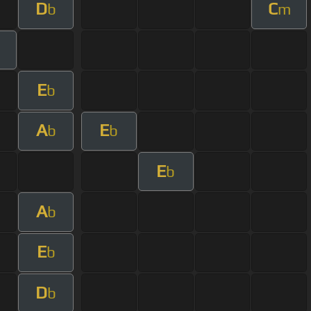
D
C
b
m
E
b
A
E
b
b
E
b
A
b
E
b
D
b