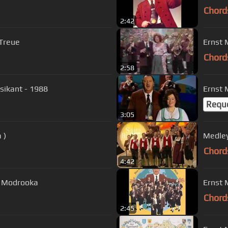
Chord
2:42
 Treue
Ernst 
Chord
2:58
sikant - 1988
Ernst 
Requ
3:05
 )
Medley
Chord
4:42
o Modrooka
Ernst 
Chord
2:45