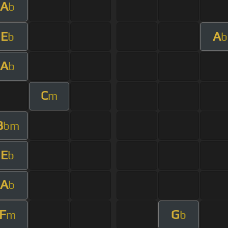
A
b
E
A
b
b
A
b
C
m
B
bm
E
b
A
b
F
G
m
b