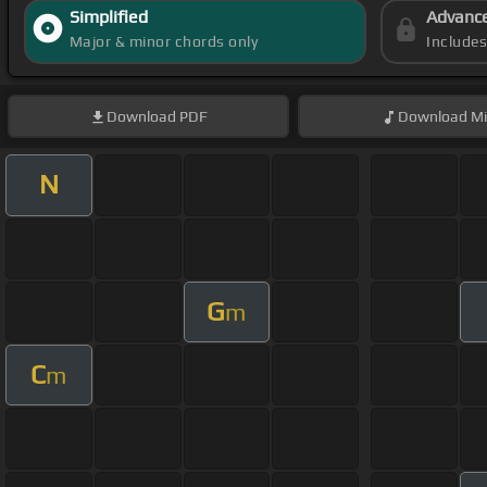
Simplified
Advanc
Major & minor chords only
Include
Download
PDF
Download
Mi
N
G
m
C
m