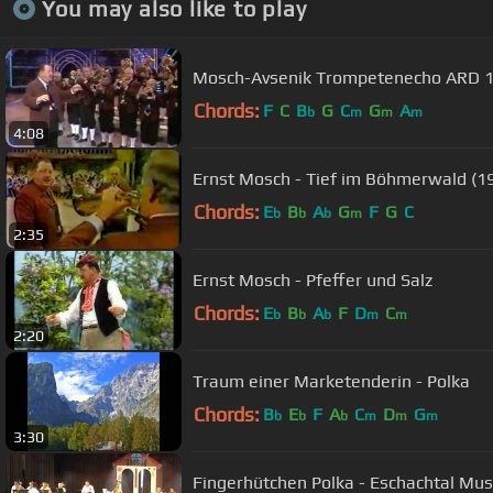
You may also like to play
Mosch-Avsenik T
Chords:
F
C
B
G
C
G
A
b
m
m
m
4:08
Ernst Mosch - Tief im Böhmerwald (1
Chords:
E
B
A
G
F
G
C
b
b
b
m
2:35
Ernst Mosch - Pfeffer und Salz
Chords:
E
B
A
F
D
C
b
b
b
m
m
2:20
Traum einer Marketenderin - Polka
Chords:
B
E
F
A
C
D
G
b
b
b
m
m
m
3:30
Fingerhütchen Polka - Eschach