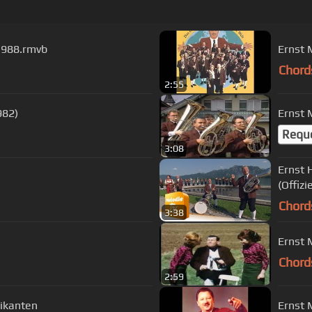
rompetenecho ARD 1988.rmvb
Ernst 
Chord
2:55
982)
Ernst 
Requ
3:08
Ernst 
(Offizi
Chord
3:38
Ernst 
Chord
2:59
tal Musikanten
Ernst 