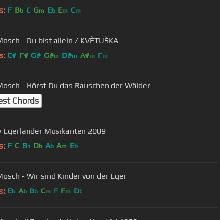
s:
F
B
C
G
E
E
C
b
m
b
m
m
Mosch - Du bist allein / KVĚTUŠKA
s:
C#
F#
G#
G#
D#
A#
F
m
m
m
m
Mosch - Hörst Du das Rauschen der Wälder
est Chords
 Egerländer Musikanten 2009
s:
F
C
B
D
A
A
E
b
b
b
m
b
Mosch - Wir sind Kinder von der Eger
s:
E
A
B
C
F
F
D
b
b
b
m
m
b