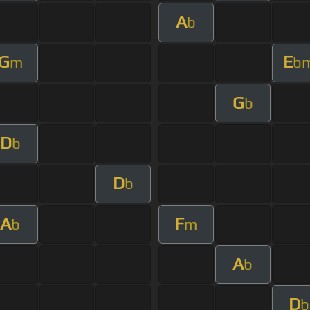
A
b
G
E
m
b
G
b
D
b
D
b
A
F
b
m
A
b
D
b