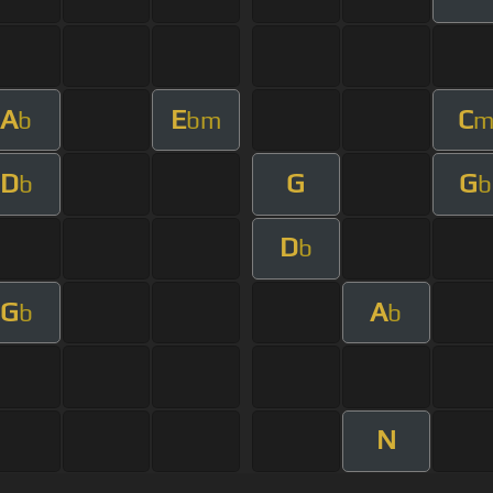
A
E
C
b
bm
D
G
G
b
b
D
b
G
A
b
b
N