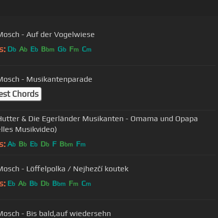
Mosch - Auf der Vogelwiese
s:
D
A
E
B
G
F
C
b
b
b
bm
b
m
m
Mosch - Musikantenparade
est Chords
Hutter & Die Egerländer Musikanten - Omama und Opapa
elles Musikvideo)
s:
A
B
E
D
F
B
F
b
b
b
b
bm
m
Mosch - Löffelpolka / Nejhezčí koutek
s:
E
A
B
D
B
F
C
b
b
b
b
bm
m
m
Mosch - Bis bald,auf wiedersehn