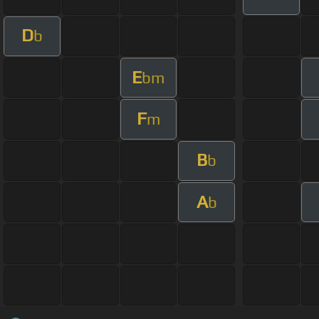
D
b
E
bm
F
m
B
b
A
b