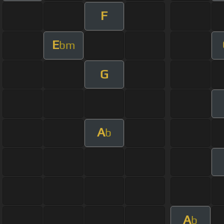
F
E
bm
G
A
b
A
b