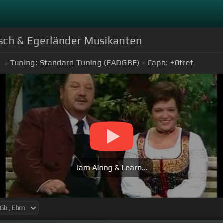
osch & Egerländer Musikanten
Tuning:
Standard Tuning (EADGBE)
Capo:
+0
fret
Jam Along & Learn...