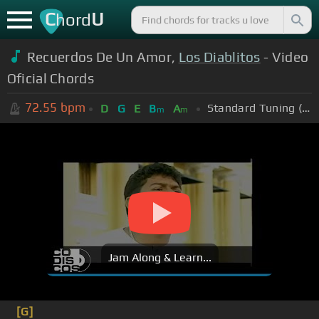
C
U
hord
Recuerdos De Un Amor,
Los Diablitos
- Video
Oficial Chords
72.55
bpm
Standard Tuning (EADGBE)
D
G
E
B
A
m
m
Jam Along & Learn...
[G]