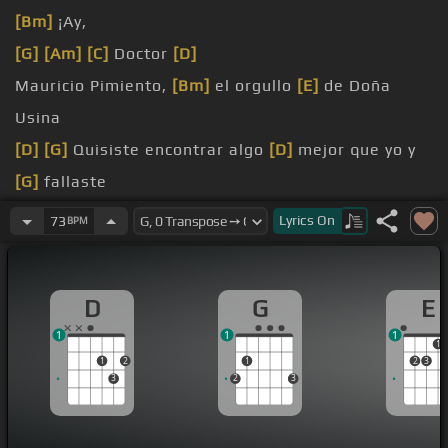
[Bm]
¡Ay,
[G]
[Am]
[C]
Doctor
[D]
Mauricio Pimiento,
[Bm]
el orgullo
[E]
de Doña
Usina
[D]
[G]
Quisiste encontrar algo
[D]
mejor que yo y
[G]
fallaste
que fue un error al amarte
Lyrics
On
73
BPM
[D]
recordar cada vez que
[Bm]
me veas?
negarlo
D
G
E
1
1
1
1
1
2
1
2
3
3
2
3