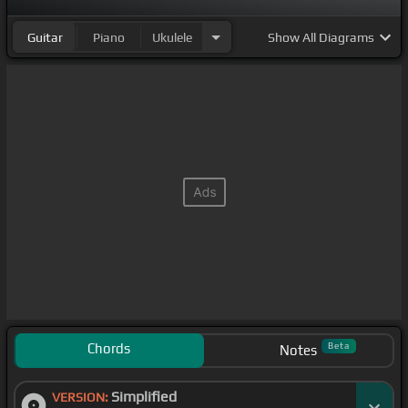
Guitar
Piano
Ukulele
Show
All Diagrams
Chords
Beta
Notes
Simplified
VERSION: