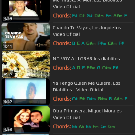
Video Oficial
Chords:
F#
C#
G#
D#
F
A#
F
m
m
m
4:29
Cuando Te Vayas, Los Inquietos -
Video Oficial
Chords:
B
E
A
G#
F#
C#
F#
m
m
m
4:41
NO VOY A LLORAR los diablitos
Chords:
A
D
E
F#
G
C#
F#
m
m
4:35
Ya Tengo Quien Me Quiera, Los
Diablitos - Video Oficial
Chords:
C#
F#
D#
G#
B
A#
F
m
m
m
4:42
Otra Primavera, Miguel Morales -
Video Oficial
Chords:
E
A
B
F
C
G
b
b
b
m
m
m
4:38