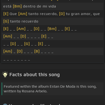
está
[Bm]
dentro de mi vida
[E]
Que
[Am]
tanto recuerdo,
[D]
tu gran amor, que
[G]
tanto recuerdo
[E]
_ _
[Am]
_ _
[D]
_ _
[Bm]
_ _
[E]
_ _
[Am]
_ _
[D]
_ _ _ _
[E]
_ _
_ _
[D]
_ _
[G]
_ _
[E]
_ _
[Am]
_
[D]
_ _ _
[B]
_ _ _ _
_ _ _ _ _ _ _ _
Facts about this song
Featured within the album Estan De Moda is this song,
written by Rosana Arbelo.