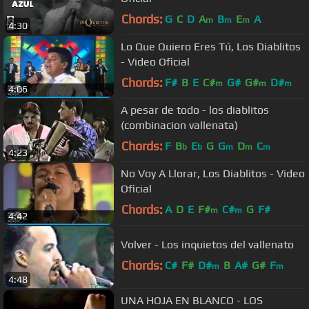
Chords:
G
C
D
A
B
E
A
m
m
m
4:30
Lo Que Quiero Eres Tú, Los Diablitos
- Video Oficial
Chords:
F#
B
E
C#
G#
G#
D#
m
m
m
4:06
A pesar de todo - los diablitos
(combinacion vallenata)
Chords:
F
B
E
G
G
D
C
b
b
m
m
m
4:23
No Voy A Llorar, Los Diablitos - Video
Oficial
Chords:
A
D
E
F#
C#
G
F#
m
m
4:42
Volver - Los inquietos del vallenato
Chords:
C#
F#
D#
B
A#
G#
F
m
m
4:48
UNA HOJA EN BLANCO - LOS