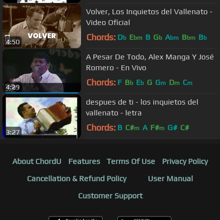
Volver, Los Inquietos del Vallenato -
Video Oficial
Chords:
D
E
B
G
A
B
B
b
bm
b
bm
bm
b
4:50
A Pesar De Todo, Alex Manga Y José
Romero - En Vivo
Chords:
F
B
E
G
G
D
C
b
b
m
m
m
4:29
despues de ti - los inquietos del
vallenato - letra
Chords:
B
C#
A
F#
G#
C#
m
m
3:27
About ChordU
Features
Terms Of Use
Privacy Policy
Cancellation & Refund Policy
User Manual
Customer Support