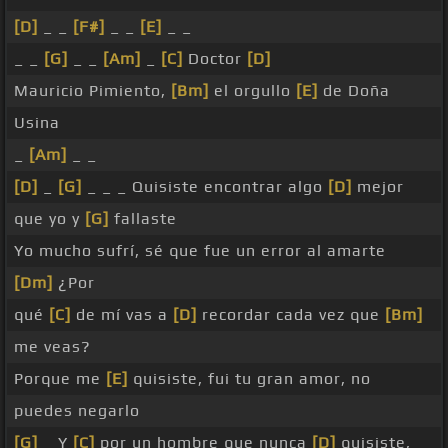
[D]
_ _
[F#]
_ _
[E]
_ _
_ _
[G]
_ _
[Am]
_
[C]
Doctor
[D]
Mauricio Pimiento,
[Bm]
el orgullo
[E]
de Doña
Usina
_
[Am]
_ _
[D]
_
[G]
_ _ _ Quisiste encontrar algo
[D]
mejor
que yo y
[G]
fallaste
Yo mucho sufrí, sé que fue un error al amarte
[Dm]
¿Por
qué
[C]
de mí vas a
[D]
recordar cada vez que
[Bm]
me veas?
Porque me
[E]
quisiste, fui tu gran amor, no
puedes negarlo
[G]
_ Y
[C]
por un hombre que nunca
[D]
quisiste,