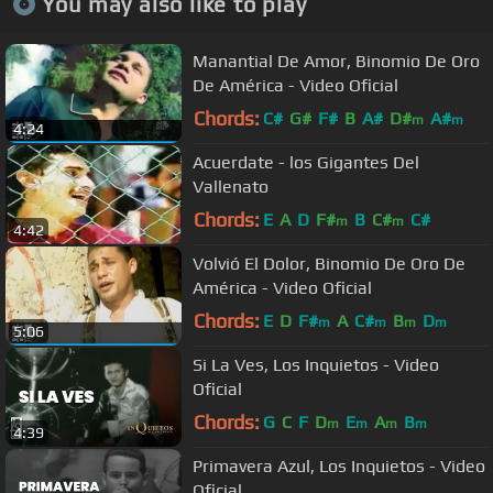
You may also like to play
Manantial De Amor, Binomio De Oro
De América - Video Oficial
Chords:
C#
G#
F#
B
A#
D#
A#
m
m
4:24
Acuerdate - los Gigantes Del
Vallenato
Chords:
E
A
D
F#
B
C#
C#
m
m
4:42
Volvió El Dolor, Binomio De Oro De
América - Video Oficial
Chords:
E
D
F#
A
C#
B
D
m
m
m
m
5:06
Si La Ves, Los Inquietos - Video
Oficial
Chords:
G
C
F
D
E
A
B
m
m
m
m
4:39
Primavera Azul, Los Inquietos - Video
Oficial