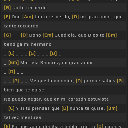
[G]
tanto recuerdo
[E]
Que
[Am]
tanto recuerdo,
[D]
mi gran amor, que
tanto recuerdo
[G]
_ _
[D]
Doño
[Em]
Guadiola, que Dios te
[Bm]
bendiga mi hermano
_
[C]
_ _ _
[G]
_ _ _
[D]
_
_
[Em]
Marcela Ramírez, mi gran amor
_
[D]
_ _
_ _
[G]
_ _ Me quedo un dolor,
[D]
porque sabes
[G]
bien que te quise
No puedo negar, que en mi corazón estuviste
_
[C]
Y si tú piensas que
[D]
nunca te quise,
[Bm]
tal vez mentiras
[E]
Porque yo un día iba a hablar con tu
[D]
papá, y