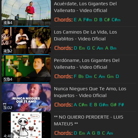
Acuérdate, Los Gigantes Del
Vallenato - Video Oficial
Chords:
E
A
F#
D
B
C#
C#
m
m
4:44
Los Caminos De La Vida, Los
Diablitos - Video Oficial
Chords:
D
E
G
C
A
A
B
m
m
m
4:32
Perdóname, Los Gigantes Del
Vallenato - Video Oficial
Chords:
F
B
D
C
A
G
D
b
m
m
m
5:04
Nunca Niegues Que Te Amo, Los
Inquietos - Video Oficial
Chords:
A
C#
E
B
G#
G#
F#
m
m
5:02
** NO QUIERO PERDERTE - LUIS
MATEUS **
Chords:
D
E
A
G
B
C
A
m
m
4:40