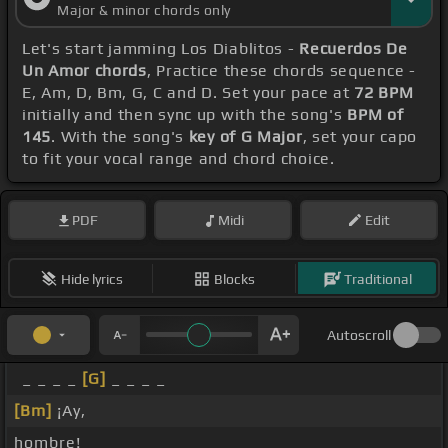
Major & minor chords only
Let's start jamming Los Diablitos -
Recuerdos De
Un Amor chords
, Practice these chords sequence -
E, Am, D, Bm, G, C and D. Set your pace at
72 BPM
initially and then sync up with the song's
BPM of
145
. With the song's
key of G Major
, set your capo
to fit your vocal range and chord choice.
PDF
Midi
Edit
Hide lyrics
Blocks
Traditional
Autoscroll
_ _ _ _
[G]
_ _ _ _
[Bm]
¡Ay,
hombre!