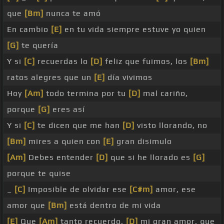
que
[Bm]
nunca te amó
En cambio
[E]
en tu vida siempre estuve yo quien
[G]
te quería
Y si
[C]
recuerdas lo
[D]
feliz que fuimos, los
[Bm]
ratos alegres que un
[E]
día vivimos
Hoy
[Am]
todo termina por tu
[D]
mal cariño,
porque
[G]
eres así
Y si
[C]
te dicen que me han
[D]
visto llorando, no
[Bm]
mires a quien con
[E]
gran disimulo
[Am]
Debes entender
[D]
que si he llorado es
[G]
porque te quise
_
[C]
Imposible de olvidar ese
[C#m]
amor, ese
amor que
[Bm]
está dentro de mi vida
[E]
Que
[Am]
tanto recuerdo,
[D]
mi gran amor, que