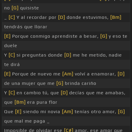
no
[G]
quisiste
_
[C]
Y al recordar por
[D]
donde estuvimos,
[Bm]
tendrás que llorar
[E]
Porque conmigo aprendiste a besar,
[G]
y eso te
duele
Y
[C]
si preguntas donde
[D]
me he metido, nadie
te dirá
[E]
Porque de nuevo me
[Am]
volví a enamorar,
[D]
de una mujer que me
[G]
brinda cariño
Y
[C]
en cambio tú, que
[D]
decías que me amabas,
que
[Bm]
era pura flor
Que
[E]
siendo mi novia
[Am]
tenías otro amor,
[G]
que mal me paga _
Imposible de olvidar ese
[C#]
amor, ese amor que