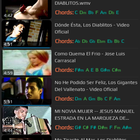
DIABLITOS.wmv
Chords:
C
D
B
F
A
D
E
m
b
m
b
4:42
Dónde Ésta, Los Diablitos - Video
Oficial
Chords:
A
D
G
E
E
B
C
b
b
b
bm
b
b
4:51
Como Quema El Frio - Jose Luis
Carrascal
Chords:
F#
A
E
B
G#
C#
m
m
m
4:59
No He Podido Ser Feliz, Los Gigantes
Del Vallenato - Video Oficial
Chords:
D
A
G
B
C
F
A
m
m
b
m
5:11
MI NOVIA MUJER -- JESUS MANUEL
ESTRADA EN LA MARQUEZA DE
TIERRALTA CORDOBA DIEGO SOTO
Chords:
G#
C#
F#
D#
F
F
A#
m
m
m
4:44
ALTOVISION
Me Tiraste Al Mar, Los Diablitos -