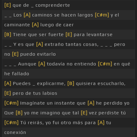
[E]
que de _ comprenderte
_ _ Los
[A]
caminos se hacen largos
[C#m]
y el
caminante
[A]
luego de caer
[B]
Tiene que ser fuerte
[E]
para levantarse
_ _ Y es que
[A]
extraño tantas cosas, _ _ _ pero
no
[E]
puedo evitarlo
_ _ _ Aunque
[A]
todavía no entiendo
[C#m]
en qué
he fallado
[A]
Puedes _ explicarme,
[B]
quisiera escucharlo,
[E]
pero de tus labios
[C#m]
Imagínate un instante que
[A]
he perdido yo
Que
[B]
yo me imagino que tal
[E]
vez perdiste tú
[C#m]
Tú reirás, yo fui otro más para
[A]
tu
conexión