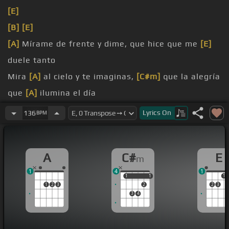
[E]
[B]
[E]
[A]
Mírame de frente y dime, que hice que me
[E]
duele tanto
Mira
[A]
al cielo y te imaginas,
[C#m]
que la alegría
que
[A]
ilumina el día
[B]
Se ha congelado,
[E]
porque no te tengo
Lyrics
On
136
BPM
Dime
[A]
por qué te alejaste, no
[E]
comprendo la
razón
A
C#
E
m
[A]
momentos felices
[C#m]
y hoy la tristeza
[A]
1
4
1
solo me acompaña
1
1
1
1
1
1
2
3
2
2
3
3
4