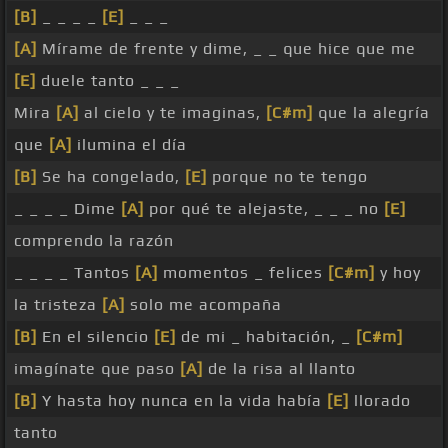
[B]
_ _ _ _
[E]
_ _ _
[A]
Mírame de frente y dime, _ _ que hice que me
[E]
duele tanto _ _ _
Mira
[A]
al cielo y te imaginas,
[C#m]
que la alegría
que
[A]
ilumina el día
[B]
Se ha congelado,
[E]
porque no te tengo
_ _ _ _ Dime
[A]
por qué te alejaste, _ _ _ no
[E]
comprendo la razón
_ _ _ _ Tantos
[A]
momentos _ felices
[C#m]
y hoy
la tristeza
[A]
solo me acompaña
[B]
En el silencio
[E]
de mi _ habitación, _
[C#m]
imagínate que paso
[A]
de la risa al llanto
[B]
Y hasta hoy nunca en la vida había
[E]
llorado
tanto