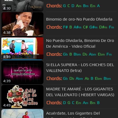
Chords:
G
C
D
A
B
E
A
m
m
m
4:30
Binomio de oro-No Puedo Olvidarla
Chords:
F#
B
A#
C#
G#
D#
F
m
m
m
m
4:38
No Puedo Olvidarla, Binomio De Oro
De América - Video Oficial
Chords:
G
B
B
D
A
E
F
b
bm
b
bm
bm
m
4:39
SI ELLA SUPIERA - LOS CHICHES DEL
VALLENATO (letra)
Chords:
G
D
A
A
B
E
B
b
b
bm
b
bm
bm
4:39
MADRE TE AMARÉ - LOS GIGANTES
DEL VALLENATO ( HEBERT VARGAS)
Chords:
D
G
C
E
A
B
B
m
m
m
4:49
Acuérdate, Los Gigantes Del