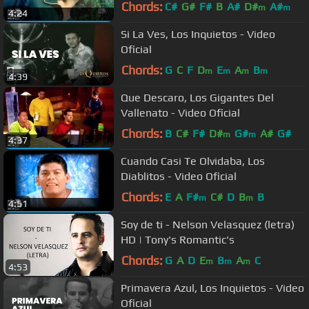
Chords:
C#
G#
F#
B
A#
D#
A#
m
m
4:24
Si La Ves, Los Inquietos - Video
Oficial
Chords:
G
C
F
D
E
A
B
m
m
m
m
4:39
Que Descaro, Los Gigantes Del
Vallenato - Video Oficial
Chords:
B
C#
F#
D#
G#
A#
G#
m
m
4:37
Cuando Casi Te Olvidaba, Los
Diablitos - Video Oficial
Chords:
E
A
F#
C#
D
B
B
m
m
4:51
Soy de ti - Nelson Velasquez (letra)
HD | Tony's Romantic's
Chords:
G
A
D
E
B
A
C
m
m
m
4:53
Primavera Azul, Los Inquietos - Video
Oficial