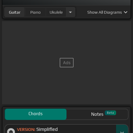
Guitar
Piano
Ukulele
Show
All Diagrams
Chords
Beta
Notes
Simplified
VERSION: