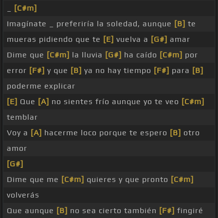
_
[C#m]
Imagínate _ preferiría la soledad, aunque
[B]
te
mueras pidiendo que te
[E]
vuelva a
[G#]
amar
Dime que
[C#m]
la lluvia
[G#]
ha caído
[C#m]
por
error
[F#]
y que
[B]
ya no hay tiempo
[F#]
para
[B]
poderme explicar
[E]
Que
[A]
no sientes frío aunque yo te veo
[C#m]
temblar
Voy a
[A]
hacerme loco porque te espero
[B]
otro
amor
[G#]
Dime que me
[C#m]
quieres y que pronto
[C#m]
volverás
Que aunque
[B]
no sea cierto también
[F#]
fingiré