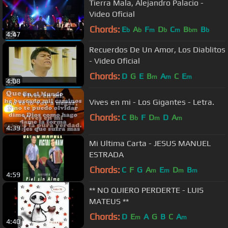
Tierra Mala, Alejandro Palacio -
Video Oficial
Chords:
E
A
F
D
C
B
B
b
b
m
b
m
bm
b
4:47
Recuerdos De Un Amor, Los Diablitos
- Video Oficial
Chords:
D
G
E
B
A
C
E
m
m
m
4:08
Vives en mi - Los Gigantes - Letra.
Chords:
C
B
F
D
D
A
b
m
m
4:39
Mi Ultima Carta - JESUS MANUEL
ESTRADA
Chords:
C
F
G
A
E
D
B
m
m
m
m
4:59
** NO QUIERO PERDERTE - LUIS
MATEUS **
Chords:
D
E
A
G
B
C
A
m
m
4:40