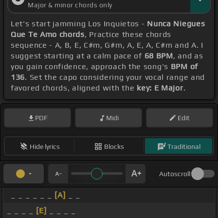
Major & minor chords only
Let's start jamming Los Inquietos -
Nunca Niegues
Que Te Amo chords
, Practice these chords
sequence - A, B, E, C#m, G#m, A, E, A, C#m and A. I
suggest starting at a calm pace of
68 BPM
, and as
you gain confidence, approach the song's
BPM of
136
. Set the capo considering your vocal range and
favored chords, aligned with the
key: E Major
.
PDF
Midi
Edit
Hide lyrics
Blocks
Traditional
Autoscroll
_ _ _ _ _ _
[A]
_ _
_ _ _ _
[E]
_ _ _ _