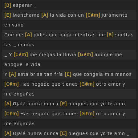
[B]
esperar _
[E]
Manchame
[A]
la vida con un
[C#m]
juramento
en vano
Que me
[A]
pides que haga mientras me
[B]
sueltas
las _ manos
_ Y
[C#m]
me niegas la lluvia
[G#m]
aunque me
ahogue la vida
Y
[A]
esta brisa tan fría
[E]
que congela mis manos
[C#m]
Has negado que tienes
[G#m]
otro amor y
me engañas
[A]
Ojalá nunca nunca
[E]
niegues que yo te amo
[C#m]
Has negado que tienes
[G#m]
otro amor y
me engañas
[A]
Ojalá nunca nunca
[E]
niegues que yo te amo _