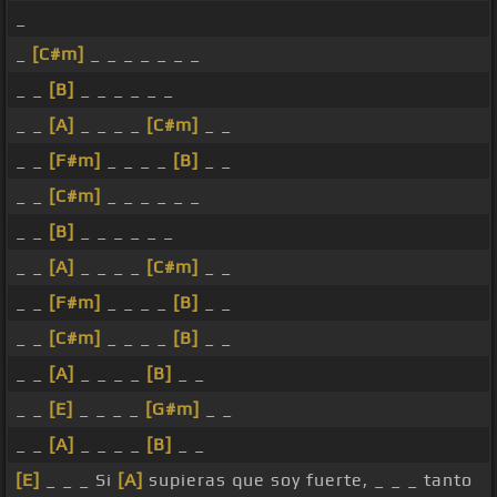
_
_
[C#m]
_ _ _ _ _ _ _
_ _
[B]
_ _ _ _ _ _
_ _
[A]
_ _ _ _
[C#m]
_ _
_ _
[F#m]
_ _ _ _
[B]
_ _
_ _
[C#m]
_ _ _ _ _ _
_ _
[B]
_ _ _ _ _ _
_ _
[A]
_ _ _ _
[C#m]
_ _
_ _
[F#m]
_ _ _ _
[B]
_ _
_ _
[C#m]
_ _ _ _
[B]
_ _
_ _
[A]
_ _ _ _
[B]
_ _
_ _
[E]
_ _ _ _
[G#m]
_ _
_ _
[A]
_ _ _ _
[B]
_ _
[E]
_ _ _ Si
[A]
supieras que soy fuerte, _ _ _ tanto