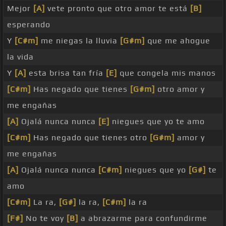
Mejor
[A]
vete pronto que otro amor te está
[B]
esperando
Y
[C#m]
me niegas la lluvia
[G#m]
que me ahogue
la vida
Y
[A]
esta brisa tan fría
[E]
que congela mis manos
[C#m]
Has negado que tienes
[G#m]
otro amor y
me engañas
[A]
Ojalá nunca nunca
[E]
niegues que yo te amo
[C#m]
Has negado que tienes otro
[G#m]
amor y
me engañas
[A]
Ojalá nunca nunca
[C#m]
niegues que yo
[G#]
te
amo
[C#m]
La ra,
[G#]
la ra,
[C#m]
la ra
[F#]
No te voy
[B]
a abrazarme para confundirme