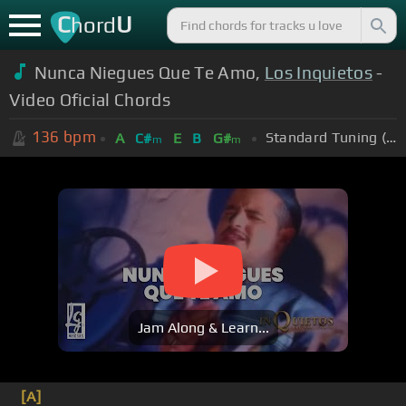
C
U
hord
Nunca Niegues Que Te Amo,
Los Inquietos
-
Video Oficial Chords
136
bpm
Standard Tuning (EADGBE)
A
C#
E
B
G#
m
m
Jam Along & Learn...
[A]