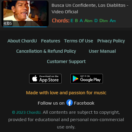
Busca Un Confidente, Los Diablitos -
Video Oficial
Chords:
E
B
A
A
D
D
A
bm
bm
m
4:05
About ChordU
Features
Terms Of Use
Privacy Policy
Cancellation & Refund Policy
User Manual
Customer Support
Made with love and passion for music
Follow us on
Facebook
All contents are subject to copyright,
©
2023
ChordU.
provided for educational and personal non-commercial
use only.