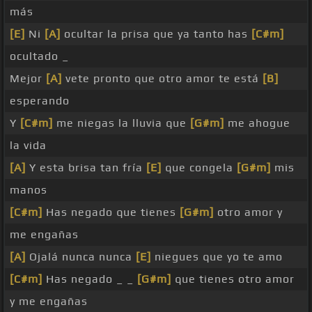
más
[E]
Ni
[A]
ocultar la prisa que ya tanto has
[C#m]
ocultado _
Mejor
[A]
vete pronto que otro amor te está
[B]
esperando
Y
[C#m]
me niegas la lluvia que
[G#m]
me ahogue
la vida
[A]
Y esta brisa tan fría
[E]
que congela
[G#m]
mis
manos
[C#m]
Has negado que tienes
[G#m]
otro amor y
me engañas
[A]
Ojalá nunca nunca
[E]
niegues que yo te amo
[C#m]
Has negado _ _
[G#m]
que tienes otro amor
y me engañas