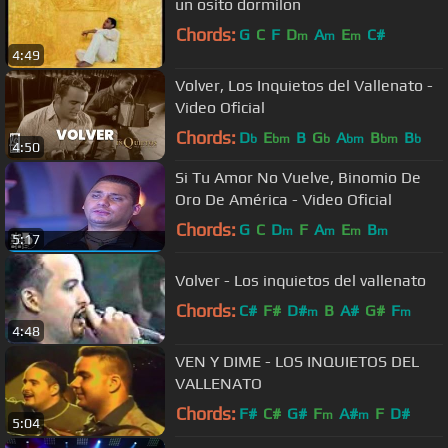
un osito dormilon
Chords:
G
C
F
D
A
E
C#
m
m
m
4:49
Volver, Los Inquietos del Vallenato -
Video Oficial
Chords:
D
E
B
G
A
B
B
b
bm
b
bm
bm
b
4:50
Si Tu Amor No Vuelve, Binomio De
Oro De América - Video Oficial
Chords:
G
C
D
F
A
E
B
m
m
m
m
5:17
Volver - Los inquietos del vallenato
Chords:
C#
F#
D#
B
A#
G#
F
m
m
4:48
VEN Y DIME - LOS INQUIETOS DEL
VALLENATO
Chords:
F#
C#
G#
F
A#
F
D#
m
m
5:04