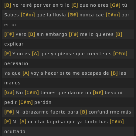
[B]
Yo reiré por ver en ti lo
[E]
que no eres
[G#]
tú
Sabes
[C#m]
que la lluvia
[G#]
nunca cae
[C#m]
por
error
[F#]
Pero
[B]
sin embargo
[F#]
me lo quieres
[B]
explicar _
[E]
Y no es
[A]
que yo piense que creerte es
[C#m]
necesario
Ya que
[A]
voy a hacer si te me escapas de
[B]
las
manos
[G#]
No
[C#m]
tienes que darme un
[G#]
beso ni
pedir
[C#m]
perdón
[F#]
Ni abrazarme fuerte para
[B]
confundirme más
[E]
Ni
[A]
ocultar la prisa que ya tanto has
[C#m]
ocultado