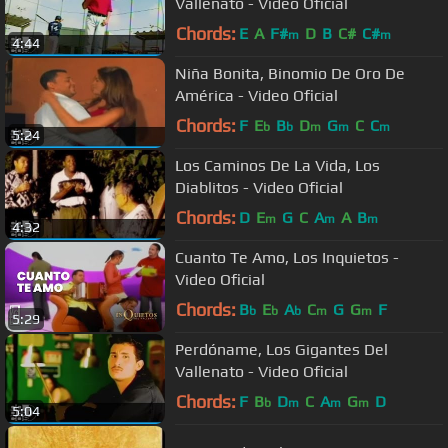
Vallenato - Video Oficial
Chords:
E
A
F#
D
B
C#
C#
m
m
4:44
Niña Bonita, Binomio De Oro De
América - Video Oficial
Chords:
F
E
B
D
G
C
C
b
b
m
m
m
5:24
Los Caminos De La Vida, Los
Diablitos - Video Oficial
Chords:
D
E
G
C
A
A
B
m
m
m
4:32
Cuanto Te Amo, Los Inquietos -
Video Oficial
Chords:
B
E
A
C
G
G
F
b
b
b
m
m
5:29
Perdóname, Los Gigantes Del
Vallenato - Video Oficial
Chords:
F
B
D
C
A
G
D
b
m
m
m
5:04