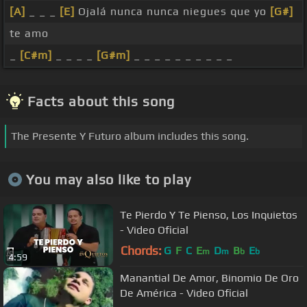
[A]
_ _ _
[E]
Ojalá nunca nunca niegues que yo
[G#]
te amo
_
[C#m]
_ _ _ _
[G#m]
_ _ _ _ _ _ _ _ _ _
Facts about this song
The Presente Y Futuro album includes this song.
You may also like to play
Te Pierdo Y Te Pienso, Los Inquietos
- Video Oficial
Chords:
G
F
C
E
D
B
E
m
m
b
b
4:59
Manantial De Amor, Binomio De Oro
De América - Video Oficial