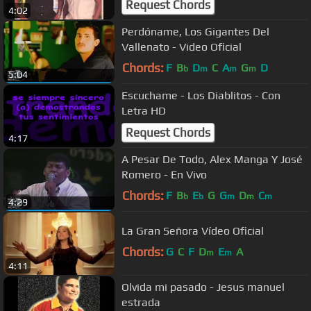
Request Chords
4:02
Perdóname, Los Gigantes Del
Vallenato - Video Oficial
Chords:
F
B
D
C
A
G
D
b
m
m
m
5:04
Escuchame - Los Diablitos - Con
Letra HD
Request Chords
4:17
A Pesar De Todo, Alex Manga Y José
Romero - En Vivo
Chords:
F
B
E
G
G
D
C
b
b
m
m
m
4:29
La Gran Señora Vídeo Oficial
Chords:
G
C
F
D
E
A
m
m
4:11
Olvida mi pasado - Jesus manuel
estrada