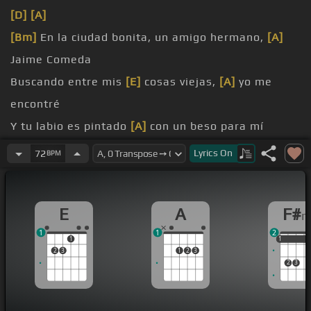
[D]
[A]
[Bm]
En la ciudad bonita, un amigo hermano,
[A]
Jaime Comeda
Buscando entre mis
[E]
cosas viejas,
[A]
yo me
encontré
Y tu labio es pintado
[A]
con un beso para mí
amo, pa' mi
[A]
chocolate
Lyrics
On
72
BPM
olvidaba
Si
[C#]
me decían que otro hombre te
[F#m]
E
A
F#
entregaste
1
1
2
1
1
1
1
2
3
1
2
3
2
3