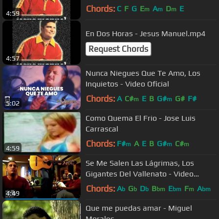
Chords:
C
F
G
E
A
D
E
m
m
m
4:59
En Dos Horas - Jesus Manuel.mp4
Request Chords
4:57
Nunca Niegues Que Te Amo, Los
Inquietos - Video Oficial
Chords:
A
C#
E
B
G#
G#
F#
m
m
5:02
Como Quema El Frio - Jose Luis
Carrascal
Chords:
F#
A
E
B
G#
C#
m
m
m
4:59
Se Me Salen Las Lágrimas, Los
Gigantes Del Vallenato - Video
Oficial
Chords:
A
G
D
B
E
F
A
b
b
b
bm
bm
m
bm
4:49
Que me puedas amar - Miguel
Morales