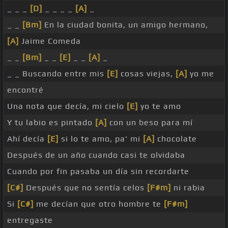
_ _ _
[D]
_ _ _ _
[A]
_
_ _
[Bm]
En la ciudad bonita, un amigo hermano,
[A]
Jaime Comeda
_ _
[Bm]
_ _
[E]
_ _
[A]
_
_ _ Buscando entre mis
[E]
cosas viejas,
[A]
yo me
encontré
Una nota que decía, mi cielo
[E]
yo te amo
Y tu labio es pintado
[A]
con un beso para mí
Ahí decía
[E]
si lo te amo, pa' mi
[A]
chocolate
Después de un año cuando casi te olvidaba
Cuando por fin pasaba un día sin recordarte
[C#]
Después que no sentía celos
[F#m]
ni rabia
Si
[C#]
me decían que otro hombre te
[F#m]
entregaste