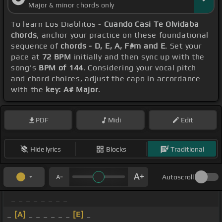
Major & minor chords only
To learn Los Diablitos -
Cuando Casi Te Olvidaba
chords
, anchor your practice on these foundational
sequence of
chords - D, E, A, F#m and E
. Set your
pace at
72 BPM
initially and then sync up with the
song's
BPM of 144
. Considering your vocal pitch
and chord choices, adjust the capo in accordance
with the
key: A# Major
.
PDF
Midi
Edit
Hide lyrics
Blocks
Traditional
Autoscroll
_ _ _ _ _ _ _ _
_
[A]
_ _ _ _ _ _
[E]
_