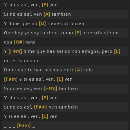
Y si es así, ven,
[E]
ven
Si no es así, ven
[A]
también
Y dime que no
[D]
tienes otro cielo
Que hoy yo soy tu cielo, como
[E]
lo escribiste en
esa
[G#]
nota
Y
[F#m]
dime que has salido con amigos, pero
[E]
no es lo mismo
Dime que te han hecho sentir
[A]
sola
[F#m]
Y si es así, ven,
[E]
ven
Si no es así, ven
[F#m]
también
Y si es así, ven,
[E]
ven
Si no es así,
[F#m]
ven también
Y si es así, ven,
[E]
ven
_ _ _
[F#m]
_