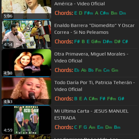
América - Video Oficial
Chords:
E
D
F#
A
C#
B
D
m
m
m
m
5:06
Enaldo Barrera "Diomedito" Y Oscar
Correa - Si No Peleamos
Chords:
F#
B
E
G#
D#
D#
C#
m
m
4:54
Otra Primavera, Miguel Morales -
Video Oficial
Chords:
E
A
B
F
C
G
b
b
b
m
m
m
4:38
Todo Daría Por Ti, Patricia Teherán -
Video Oficial
Chords:
B
E
A
C#
F#
F#
G#
m
m
4:43
Mi Ultima Carta - JESUS MANUEL
ESTRADA
Chords:
C
F
G
A
E
D
B
m
m
m
m
4:59