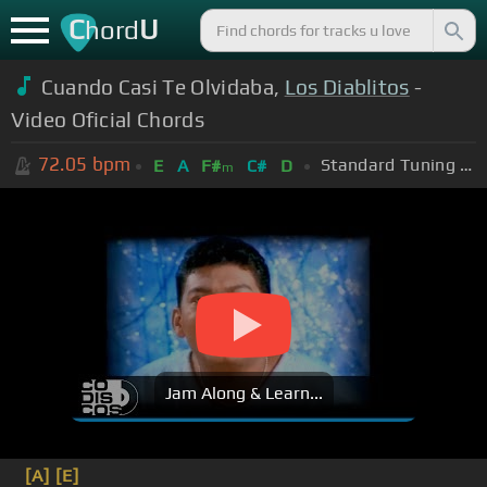
C
U
hord
Cuando Casi Te Olvidaba,
Los Diablitos
-
Video Oficial Chords
72.05
bpm
Standard Tuning (EADGBE)
E
A
F#
C#
D
m
Jam Along & Learn...
[A]
[E]