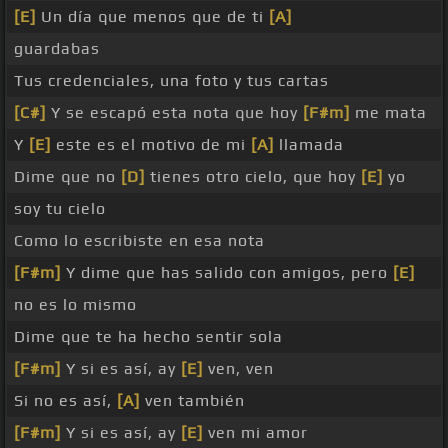
[E]
Un día que menos que de ti
[A]
guardabas
Tus credenciales, una foto y tus cartas
[C#]
Y se escapó esta nota que hoy
[F#m]
me mata
Y
[E]
este es el motivo de mi
[A]
llamada
Dime que no
[D]
tienes otro cielo, que hoy
[E]
yo
soy tu cielo
Como lo escribiste en esa nota
[F#m]
Y dime que has salido con amigos, pero
[E]
no es lo mismo
Dime que te ha hecho sentir sola
[F#m]
Y si es así, ay
[E]
ven, ven
Si no es así,
[A]
ven también
[F#m]
Y si es así, ay
[E]
ven mi amor