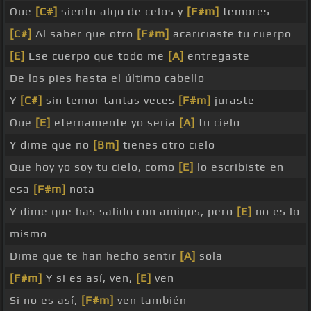
Que
[C#]
siento algo de celos y
[F#m]
temores
[C#]
Al saber que otro
[F#m]
acariciaste tu cuerpo
[E]
Ese cuerpo que todo me
[A]
entregaste
De los pies hasta el último cabello
Y
[C#]
sin temor tantas veces
[F#m]
juraste
Que
[E]
eternamente yo sería
[A]
tu cielo
Y dime que no
[Bm]
tienes otro cielo
Que hoy yo soy tu cielo, como
[E]
lo escribiste en
esa
[F#m]
nota
Y dime que has salido con amigos, pero
[E]
no es lo
mismo
Dime que te han hecho sentir
[A]
sola
[F#m]
Y si es así, ven,
[E]
ven
Si no es así,
[F#m]
ven también