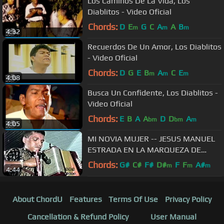
Los Caminos De La Vida, Los
Diablitos - Video Oficial
Chords:
D
E
G
C
A
A
B
m
m
m
4:32
Recuerdos De Un Amor, Los Diablitos
- Video Oficial
Chords:
D
G
E
B
A
C
E
m
m
m
4:08
Busca Un Confidente, Los Diablitos -
Video Oficial
Chords:
E
B
A
A
D
D
A
bm
bm
m
4:05
MI NOVIA MUJER -- JESUS MANUEL
ESTRADA EN LA MARQUEZA DE
TIERRALTA CORDOBA DIEGO SOTO
Chords:
G#
C#
F#
D#
F
F
A#
m
m
m
4:44
ALTOVISION
About ChordU
Features
Terms Of Use
Privacy Policy
Cancellation & Refund Policy
User Manual