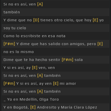
Si no es así, ven
[A]
también
Y dime que no
[D]
tienes otro cielo, que hoy
[E]
yo
soy tu cielo
Como lo escribiste en esa nota
[F#m]
Y dime que has salido con amigos, pero
[E]
no es lo mismo
Dime que te ha hecho sentir
[F#m]
sola
Y si es así, ay
[E]
ven, ven
Si no es así, ven
[A]
también
[F#m]
Y si es así, ay ven
[E]
mi amor
Si no es así, ven
[A]
también
_ Yo en Medellín, Olga Toro
Y en Bogotá,
[E]
Andresito y María Clara López