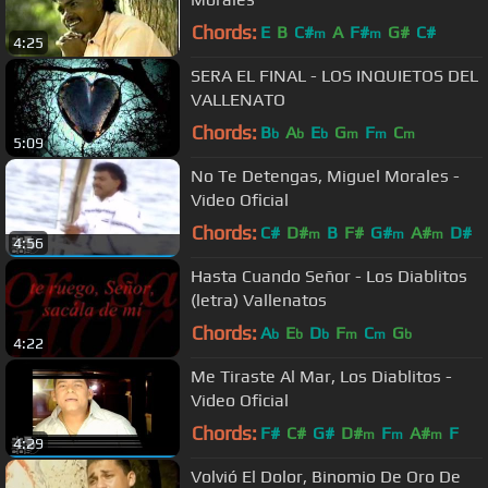
Chords:
E
B
C#
A
F#
G#
C#
m
m
4:25
SERA EL FINAL - LOS INQUIETOS DEL
VALLENATO
Chords:
B
A
E
G
F
C
b
b
b
m
m
m
5:09
No Te Detengas, Miguel Morales -
Video Oficial
Chords:
C#
D#
B
F#
G#
A#
D#
m
m
m
4:56
Hasta Cuando Señor - Los Diablitos
(letra) Vallenatos
Chords:
A
E
D
F
C
G
b
b
b
m
m
b
4:22
Me Tiraste Al Mar, Los Diablitos -
Video Oficial
Chords:
F#
C#
G#
D#
F
A#
F
m
m
m
4:29
Volvió El Dolor, Binomio De Oro De