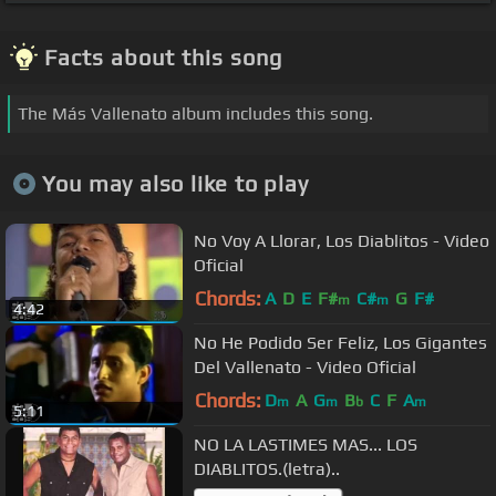
Facts about this song
The Más Vallenato album includes this song.
You may also like to play
No Voy A Llorar, Los Diablitos - Video
Oficial
Chords:
A
D
E
F#
C#
G
F#
m
m
4:42
No He Podido Ser Feliz, Los Gigantes
Del Vallenato - Video Oficial
Chords:
D
A
G
B
C
F
A
m
m
b
m
5:11
NO LA LASTIMES MAS... LOS
DIABLITOS.(letra)..