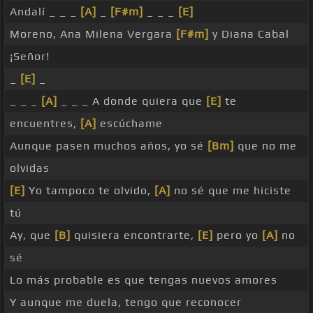
Andalí _ _ _
[A]
_
[F#m]
_ _ _
[E]
Moreno, Ana Milena Vergara
[F#m]
y Diana Cabal
¡Señor!
_
[E]
_
_ _ _
[A]
_ _ _ A donde quiera que
[E]
te
encuentres,
[A]
escúchame
Aunque pasen muchos años, yo sé
[Bm]
que no me
olvidas
[E]
Yo tampoco te olvido,
[A]
no sé que me hiciste
tú
Ay, que
[B]
quisiera encontrarte,
[E]
pero yo
[A]
no
sé
Lo más probable es que tengas nuevos amores
Y aunque me duela, tengo que reconocer