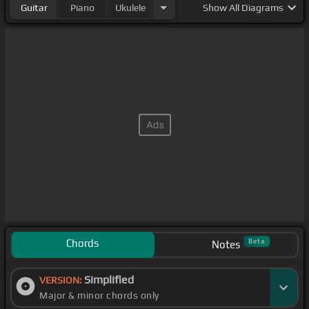
Guitar
Piano
Ukulele
Show
All Diagrams
Chords
Beta
Notes
Simplified
VERSION:
Major & minor chords only