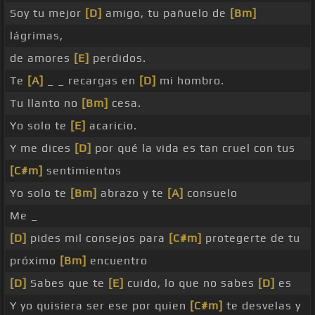
Soy tu mejor
[D]
amigo, tu pañuelo de
[Bm]
lágrimas,
de amores
[E]
perdidos.
Te
[A]
_ _ recargas en
[D]
mi hombro.
Tu llanto no
[Bm]
cesa.
Yo solo te
[E]
acaricio.
Y me dices
[D]
por qué la vida es tan cruel con tus
[C#m]
sentimientos
Yo solo te
[Bm]
abrazo y te
[A]
consuelo
Me _
[D]
pides mil consejos para
[C#m]
protegerte de tu
próximo
[Bm]
encuentro
[D]
Sabes que te
[E]
cuido, lo que no sabes
[D]
es
Y yo quisiera ser ese por quien
[C#m]
te desvelas y