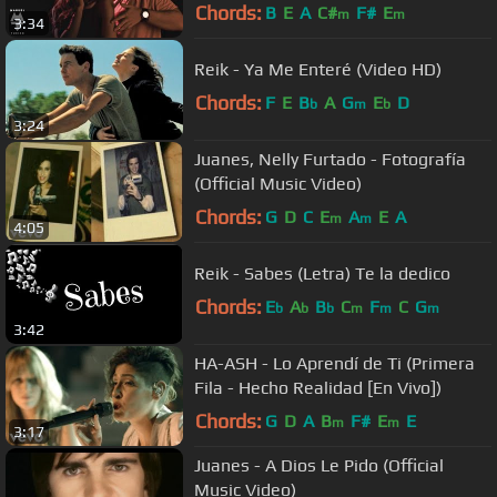
Chords:
B
E
A
C#
F#
E
m
m
3:34
Reik - Ya Me Enteré (Video HD)
Chords:
F
E
B
A
G
E
D
b
m
b
3:24
Juanes, Nelly Furtado - Fotografía
(Official Music Video)
Chords:
G
D
C
E
A
E
A
m
m
4:05
Reik - Sabes (Letra) Te la dedico
Chords:
E
A
B
C
F
C
G
b
b
b
m
m
m
3:42
HA-ASH - Lo Aprendí de Ti (Primera
Fila - Hecho Realidad [En Vivo])
Chords:
G
D
A
B
F#
E
E
m
m
3:17
Juanes - A Dios Le Pido (Official
Music Video)