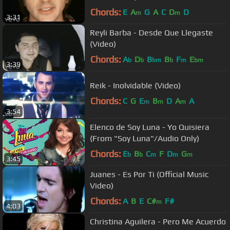
Chords:
E
A
G
A
C
D
D
m
m
3:31
Reyli Barba - Desde Que Llegaste
(Video)
Chords:
A
D
B
B
F
E
b
b
bm
b
m
bm
3:39
Reik - Inolvidable (Video)
Chords:
C
G
E
B
D
A
A
m
m
m
3:54
Elenco de Soy Luna - Yo Quisiera
(From "Soy Luna"/Audio Only)
Chords:
E
B
C
F
D
G
b
b
m
m
m
3:45
Juanes - Es Por Ti (Official Music
Video)
Chords:
A
B
E
C#
F#
m
4:03
Christina Aguilera - Pero Me Acuerdo