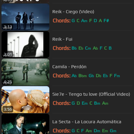
Reik - Ciego (Video)
Chords:
G
C
A
F
D
A
F#
m
3:13
Reik - Fui
Chords:
B
E
C
A
F
C
B
b
b
m
b
3:01
Camila - Perdón
Chords:
A
B
G
D
E
F
F
b
bm
b
b
b
m
4:25
Sie7e - Tengo tu love (Official Video)
Chords:
G
D
E
C
B
A
m
m
m
3:56
La Secta - La Locura Automática
Chords:
G
C
F
A
D
E
G
m
m
m
m