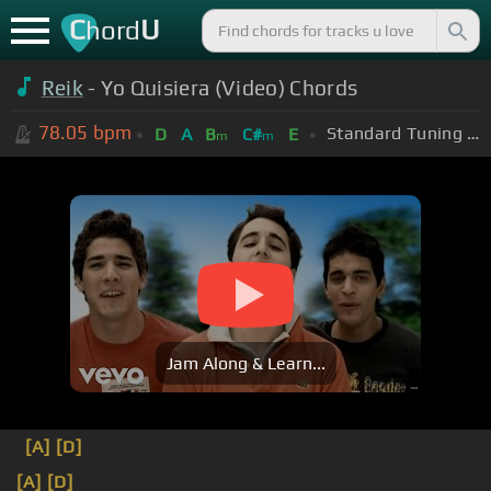
C
U
hord
Reik
- Yo Quisiera (Video) Chords
78.05
bpm
Standard Tuning (EADGBE)
D
A
B
C#
E
m
m
Jam Along & Learn...
[A]
[D]
[A]
[D]