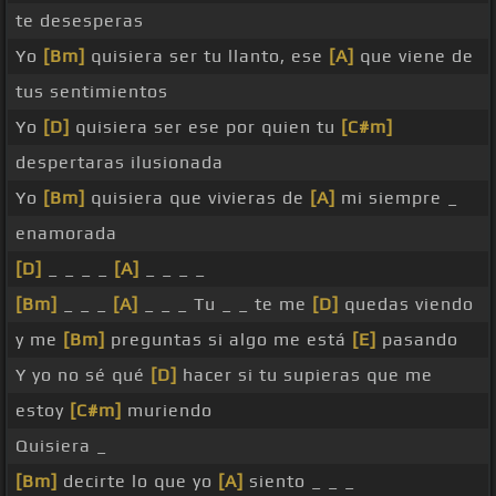
te desesperas
Yo
[Bm]
quisiera ser tu llanto, ese
[A]
que viene de
tus sentimientos
Yo
[D]
quisiera ser ese por quien tu
[C#m]
despertaras ilusionada
Yo
[Bm]
quisiera que vivieras de
[A]
mi siempre _
enamorada
[D]
_ _ _ _
[A]
_ _ _ _
[Bm]
_ _ _
[A]
_ _ _ Tu _ _ te me
[D]
quedas viendo
y me
[Bm]
preguntas si algo me está
[E]
pasando
Y yo no sé qué
[D]
hacer si tu supieras que me
estoy
[C#m]
muriendo
Quisiera _
[Bm]
decirte lo que yo
[A]
siento _ _ _