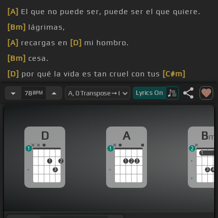
[A]
El que no puede ser, puede ser el que quiere.
[Bm]
lágrimas,
[A]
recargas en
[D]
mi hombro.
[Bm]
cesa.
[D]
por qué la vida es tan cruel con tus
[C#m]
sentimientos
Lyrics
On
78
BPM
[Bm]
abrazo y te
[A]
consuelo
D
A
B
m
1
1
2
1
1
1
2
1
2
3
3
3
4