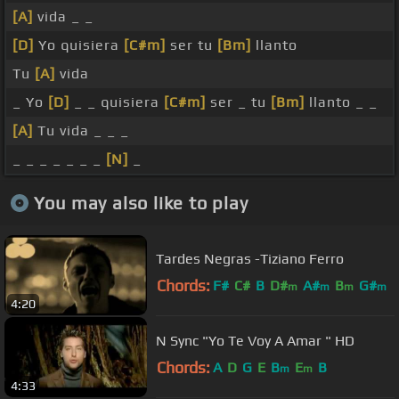
[A]
vida _ _
[D]
Yo quisiera
[C#m]
ser tu
[Bm]
llanto
Tu
[A]
vida
_ Yo
[D]
_ _ quisiera
[C#m]
ser _ tu
[Bm]
llanto _ _
[A]
Tu vida _ _ _
_ _ _ _ _ _ _
[N]
_
You may also like to play
Tardes Negras -Tiziano Ferro
Chords:
F#
C#
B
D#
A#
B
G#
m
m
m
m
4:20
N Sync "Yo Te Voy A Amar " HD
Chords:
A
D
G
E
B
E
B
m
m
4:33