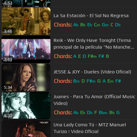
4:53
La 5a Estación - El Sol No Regresa
Chords:
A
B
E
C
G
C
D
b
b
b
m
m
b
3:46
Reik - We Only Have Tonight (Tema
principal de la película “No Manches
Frida”)
Chords:
A
E
D
F#
F#
B
m
3:49
JESSE & JOY - Dueles (Video Oficial)
Chords:
B
D
F#
G
A
E
F#
m
m
m
5:34
Juanes - Para Tu Amor (Official Music
Video)
Chords:
A
E
D
F
B
B
G
b
b
b
bm
b
4:30
Una Lady Como Tú - MTZ Manuel
Turizo | Video Oficial