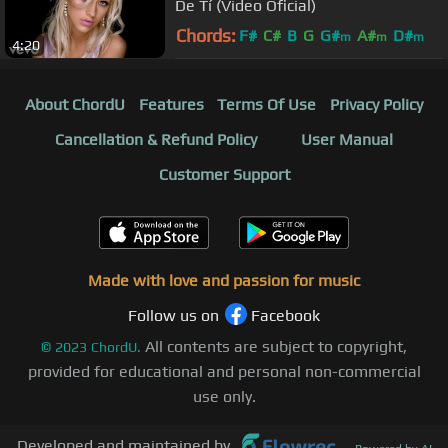
De Tí (Video Oficial)
Chords:
F#
C#
B
G
G#
A#
D#
m
m
m
4:20
About ChordU
Features
Terms Of Use
Privacy Policy
Cancellation & Refund Policy
User Manual
Customer Support
Made with love and passion for music
Follow us on
Facebook
All contents are subject to copyright,
©
2023
ChordU.
provided for educational and personal non-commercial
use only.
Developed and maintained by