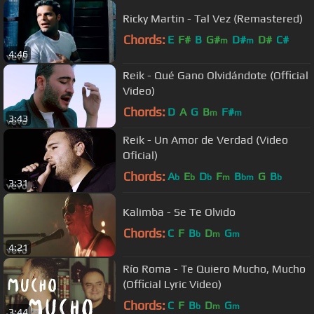
Ricky Martin - Tal Vez (Remastered)
Chords:
E
F#
B
G#
D#
D#
C#
m
m
4:46
Reik - Qué Gano Olvidándote (Official
Video)
Chords:
D
A
G
B
F#
m
m
3:43
Reik - Un Amor de Verdad (Video
Oficial)
Chords:
A
E
D
F
B
G
B
b
b
b
m
bm
b
3:31
Kalimba - Se Te Olvido
Chords:
C
F
B
D
G
b
m
m
4:21
Río Roma - Te Quiero Mucho, Mucho
(Official Lyric Video)
Chords:
C
F
B
D
G
b
m
m
3:44