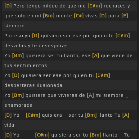
[D]
Pero tengo miedo de que me
[C#m]
rechaces y
que solo en mi
[Bm]
mente
[C#]
vivas
[D]
para
[E]
siempre
Por eso yo
[D]
quisiera ser ese por quien te
[C#m]
desvelas y te desesperas
Yo
[Bm]
quisiera ser tu llanto, ese
[A]
que viene de
tus sentimientos
Yo
[D]
quisiera ser ese por quien tu
[C#m]
despertaras ilusionada
Yo
[Bm]
quisiera que vivieras de
[A]
mi siempre _
enamorada
[D]
Yo _
[C#m]
quisiera _ ser tu
[Bm]
llanto Tu
[A]
vida _
[D]
Yo _ _ _
[C#m]
quisiera ser tu
[Bm]
llanto _ Tu