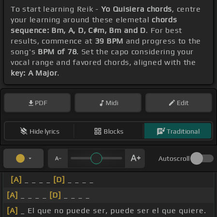
To start learning Reik -
Yo Quisiera chords
, centre
your learning around these elemetal
chords
sequence: Bm, A, D, C#m, Bm and D
. For best
results, commence at
39 BPM
and progress to the
song's
BPM of 78
. Set the capo considering your
vocal range and favored chords, aligned with the
key: A Major
.
PDF
Midi
Edit
Hide lyrics
Blocks
Traditional
Autoscroll
[A]
_ _ _ _
[D]
_ _ _ _
[A]
_ _ _ _
[D]
_ _ _ _
[A]
_ El que no puede ser, puede ser el que quiere.