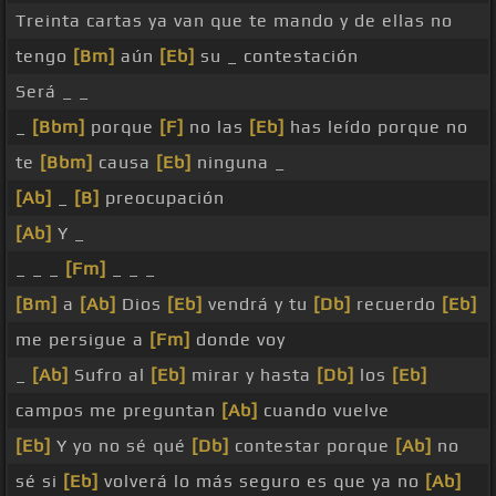
Treinta cartas ya van que te mando y de ellas no
tengo
[Bm]
aún
[Eb]
su _ contestación
Será _ _
_
[Bbm]
porque
[F]
no las
[Eb]
has leído porque no
te
[Bbm]
causa
[Eb]
ninguna _
[Ab]
_
[B]
preocupación
[Ab]
Y _
_ _ _
[Fm]
_ _ _
[Bm]
a
[Ab]
Dios
[Eb]
vendrá y tu
[Db]
recuerdo
[Eb]
me persigue a
[Fm]
donde voy
_
[Ab]
Sufro al
[Eb]
mirar y hasta
[Db]
los
[Eb]
campos me preguntan
[Ab]
cuando vuelve
[Eb]
Y yo no sé qué
[Db]
contestar porque
[Ab]
no
sé si
[Eb]
volverá lo más seguro es que ya no
[Ab]