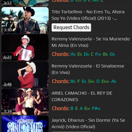
m
m
3:51
Tito Torbellino - No Eres Tu, Ahora
Soy Yo (Video Oficial) (2013) -
"Exclusivo"
Request Chords
3:10
Remmy Valenzuela - Se Va Muriendo
Mi Alma (En Vivo)
Chords:
A
E
D
C
F
B
G
b
b
b
m
b
b
6:21
Remmy Valenzuela - El Sinaloense
(En Vivo)
Chords:
B
F
E
D
D
E
A
b
b
m
bm
b
3:46
ARIEL CAMACHO - EL REY DE
CORAZONES
Chords:
B
E
A
E
F#
m
m
3:34
Jayrick, Dharius - Sin Dormir (Ya Se
Armó) (Video Oficial)