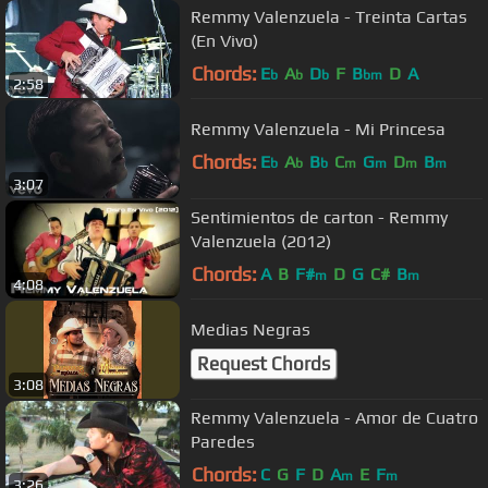
Remmy Valenzuela - Treinta Cartas
(En Vivo)
Chords:
E
A
D
F
B
D
A
b
b
b
bm
2:58
Remmy Valenzuela - Mi Princesa
Chords:
E
A
B
C
G
D
B
b
b
b
m
m
m
m
3:07
Sentimientos de carton - Remmy
Valenzuela (2012)
Chords:
A
B
F#
D
G
C#
B
m
m
4:08
Medias Negras
Request Chords
3:08
Remmy Valenzuela - Amor de Cuatro
Paredes
Chords:
C
G
F
D
A
E
F
m
m
3:26