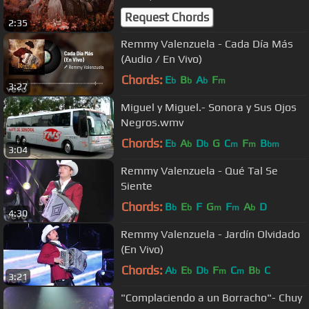
Norteño (Album Completo)
Request Chords
2:35
Remmy Valenzuela - Cada Día Más
(Audio / En Vivo)
Chords:
E
B
A
F
b
b
b
m
3:27
Miguel y Miguel.- Sonora y Sus Ojos
Negros.wmv
Chords:
E
A
D
G
C
F
B
b
b
b
m
m
bm
3:04
Remmy Valenzuela - Qué Tal Se
Siente
Chords:
B
E
F
G
F
A
D
b
b
m
m
b
4:30
Remmy Valenzuela - Jardín Olvidado
(En Vivo)
Chords:
A
E
D
F
C
B
C
b
b
b
m
m
b
3:21
"Complaciendo a un Borracho"- Chuy