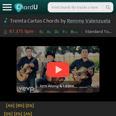
C
U
hord
Treinta Cartas Chords by
Remmy Valenzuela
97.375
bpm
Standard Tuning (EADGBE)
E
A
D
F
B
b
b
b
m
bm
Jam Along & Learn...
[Ab]
[Bb]
[Eb]
[Db]
[Eb]
[Ab]