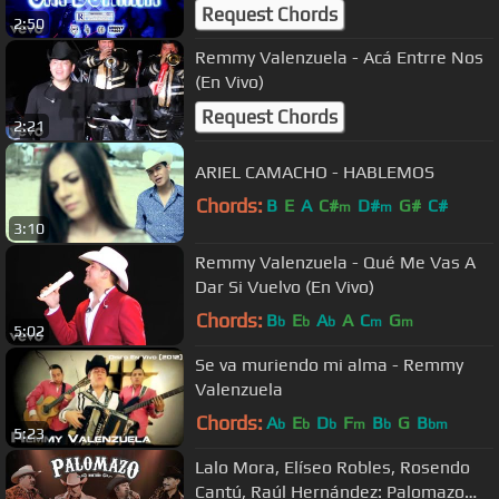
Request Chords
2:50
Remmy Valenzuela - Acá Entrre Nos
(En Vivo)
Request Chords
2:21
ARIEL CAMACHO - HABLEMOS
Chords:
B
E
A
C#
D#
G#
C#
m
m
3:10
Remmy Valenzuela - Qué Me Vas A
Dar Si Vuelvo (En Vivo)
Chords:
B
E
A
A
C
G
b
b
b
m
m
5:02
Se va muriendo mi alma - Remmy
Valenzuela
Chords:
A
E
D
F
B
G
B
b
b
b
m
b
bm
5:23
Lalo Mora, Elíseo Robles, Rosendo
Cantú, Raúl Hernández: Palomazo