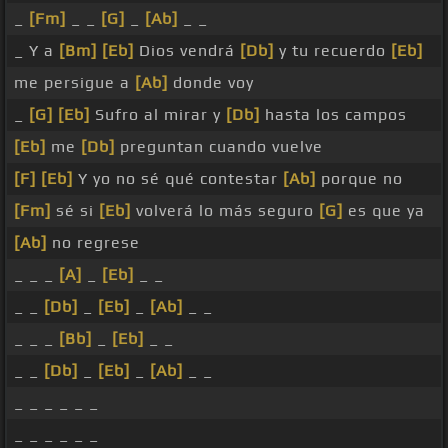
_
[Fm]
_ _
[G]
_
[Ab]
_ _
_ Y a
[Bm]
[Eb]
Dios vendrá
[Db]
y tu recuerdo
[Eb]
me persigue a
[Ab]
donde voy
_
[G]
[Eb]
Sufro al mirar y
[Db]
hasta los campos
[Eb]
me
[Db]
preguntan cuando vuelve
[F]
[Eb]
Y yo no sé qué contestar
[Ab]
porque no
[Fm]
sé si
[Eb]
volverá lo más seguro
[G]
es que ya
[Ab]
no regrese
_ _ _
[A]
_
[Eb]
_ _
_ _
[Db]
_
[Eb]
_
[Ab]
_ _
_ _ _
[Bb]
_
[Eb]
_ _
_ _
[Db]
_
[Eb]
_
[Ab]
_ _
_ _ _ _ _ _
_ _ _ _ _ _