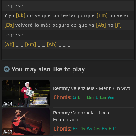
regrese
Y yo
[Eb]
no sé qué contestar porque
[Fm]
no sé si
[Eb]
volverá lo más seguro es que ya
[Ab]
no
[F]
regrese
[Ab]
_ _
[Fm]
_ _
[Ab]
_ _ _
_ _ _ _ _ _
You may also like to play
Remmy Valenzuela - Mentí (En Vivo)
Chords:
G
C
F
D
E
E
A
m
m
m
3:44
Remmy Valenzuela - Loco
Enamorado
Chords:
E
D
A
C
B
F
C
b
b
b
m
b
3:57