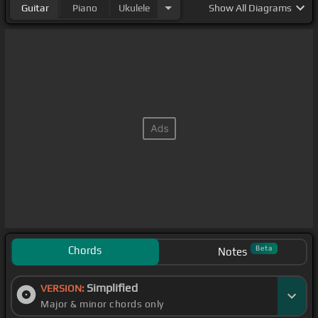
Guitar
Piano
Ukulele
Show
All Diagrams
Chords
Beta
Notes
Simplified
VERSION:
Major & minor chords only