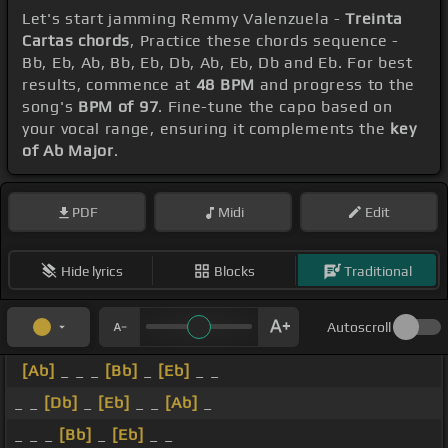
Let's start jamming Remmy Valenzuela -
Treinta
Cartas chords
, Practice these chords sequence -
Bb, Eb, Ab, Bb, Eb, Db, Ab, Eb, Db and Eb. For best
results, commence at
48 BPM
and progress to the
song's
BPM of 97
. Fine-tune the capo based on
your vocal range, ensuring it complements the
key
of Ab Major
.
PDF
Midi
Edit
Hide lyrics
Blocks
Traditional
Autoscroll
[Ab]
_ _ _
[Bb]
_
[Eb]
_ _
_ _
[Db]
_
[Eb]
_ _
[Ab]
_
_ _ _
[Bb]
_
[Eb]
_ _