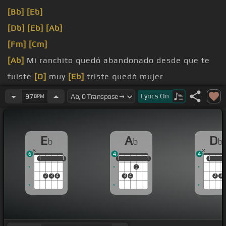
[Bb]
[Eb]
[Db]
[Eb]
[Ab]
[Fm]
[Cm]
[Ab]
Mi ranchito quedó abandonado desde que te
fuiste
[D]
muy
[Eb]
triste quedó mujer
El
[Bbm]
cacal
[A]
donde la
[Eb]
borrodimos está
Lyrics
On
97
BPM
tan solito desde
[Cm]
que ya no
[Ab]
te ve
Y
[Eb]
E
A
D
b
b
b
6
4
4
1
1
1
1
1
1
1
1
1
1
1
2
2
3
4
3
4
2
3