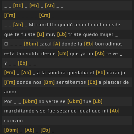
_ _
[Db]
_
[Eb]
_
[Ab]
_ _
[Fm]
_ _ _ _ _
[Cm]
_
_ _
[Ab]
_ Mi ranchito quedó abandonado desde
que te fuiste
[D]
muy
[Eb]
triste quedó mujer _
El _ _ _
[Bbm]
cacal
[A]
donde la
[Eb]
borrodimos
está tan solito desde
[Cm]
que ya no
[Ab]
te ve _
Y _ _
[Eb]
_ _
[Fm]
_
[Ab]
_ a la sombra quedaba el
[Eb]
naranjo
[Fm]
donde nos
[Bm]
sentábamos
[Eb]
a platicar de
amor
Por _ _
[Bbm]
no verte se
[Gbm]
fue
[Eb]
marchitando y se fue secando igual que mi
[Ab]
corazón
[Bbm]
_
[Ab]
_
[Eb]
_