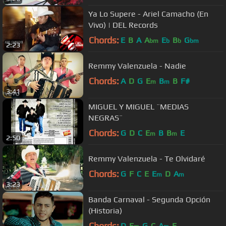
Ya Lo Supere - Ariel Camacho (En
Vivo) | DEL Records
Chords:
E
B
A
A
E
B
G
bm
b
b
bm
2:23
Remmy Valenzuela - Nadie
Chords:
A
D
G
E
B
B
F#
m
m
3:41
MIGUEL Y MIGUEL ¨MEDIAS
NEGRAS¨
Chords:
G
D
C
E
B
B
E
m
m
2:50
Remmy Valenzuela - Te Olvidaré
Chords:
G
F
C
E
E
D
A
m
m
3:23
Banda Carnaval - Segunda Opción
(Historia)
Chords:
D
E
G
C
A
E