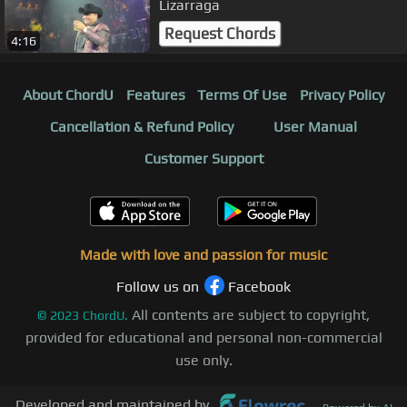
Lizarraga
Request Chords
4:16
About ChordU
Features
Terms Of Use
Privacy Policy
Cancellation & Refund Policy
User Manual
Customer Support
Made with love and passion for music
Follow us on
Facebook
All contents are subject to copyright,
©
2023
ChordU.
provided for educational and personal non-commercial
use only.
Developed and maintained by