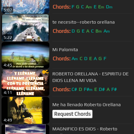
Chords:
F
G
C
A
E
E
D
m
m
m
5:07
te necesito--roberto orellana
Chords:
D
G
E
A
C
B
A
m
m
5:22
Mi Palomita
Chords:
A
C
D
E
A
G
F
m
4:45
ROBERTO ORELLANA - ESPIRITU DE
DIOS LLENA MI VIDA
Chords:
C#
D
F#
E
D#
A
F#
m
4:11
Me ha llenado Roberto Orellana
Request Chords
4:49
MAGNIFICO ES DIOS - Roberto