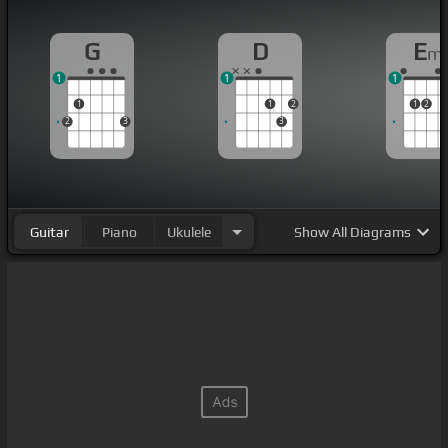
G
D
E
m
1
1
1
1
1
2
1
2
2
3
3
Guitar
Piano
Ukulele
Show
All Diagrams