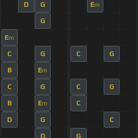
D
G
E
m
G
E
m
C
G
C
G
B
E
m
C
G
C
G
B
E
C
m
D
G
C
D
G