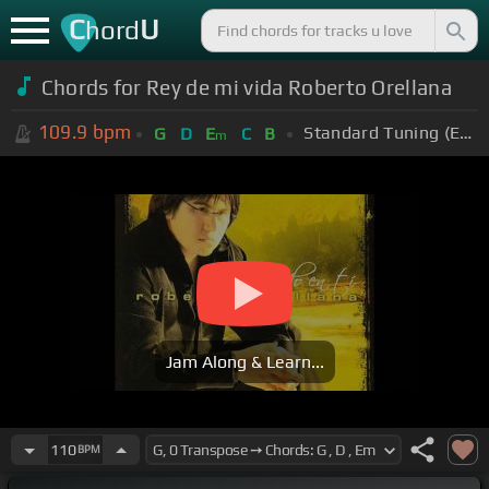
C
U
hord
Chords for Rey de mi vida Roberto Orellana
109.9
bpm
Standard Tuning (EADGBE)
G
D
E
C
B
m
Jam Along & Learn...
110
BPM