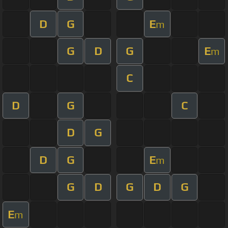
D
G
E
m
G
D
G
E
m
C
D
G
C
D
G
D
G
E
m
G
D
G
D
G
E
m