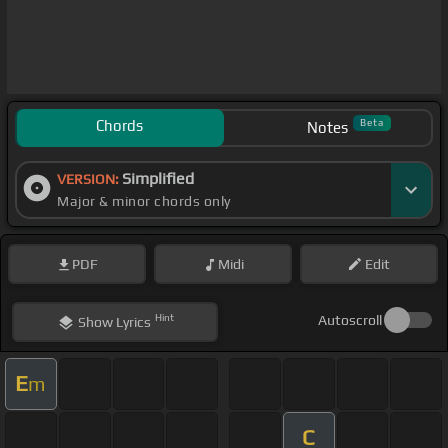
Chords
Beta
Notes
Simplified
VERSION:
Major & minor chords only
PDF
Midi
Edit
Hint
Autoscroll
Show
Lyrics
E
m
C