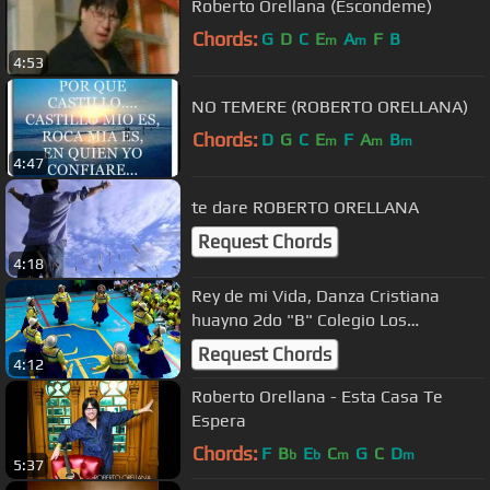
Roberto Orellana (Escondeme)
Chords:
G
D
C
E
A
F
B
m
m
4:53
NO TEMERE (ROBERTO ORELLANA)
Chords:
D
G
C
E
F
A
B
m
m
m
4:47
te dare ROBERTO ORELLANA
Request Chords
4:18
Rey de mi Vida, Danza Cristiana
huayno 2do "B" Colegio Los
Peregrinos
Request Chords
4:12
Roberto Orellana - Esta Casa Te
Espera
Chords:
F
B
E
C
G
C
D
b
b
m
m
5:37