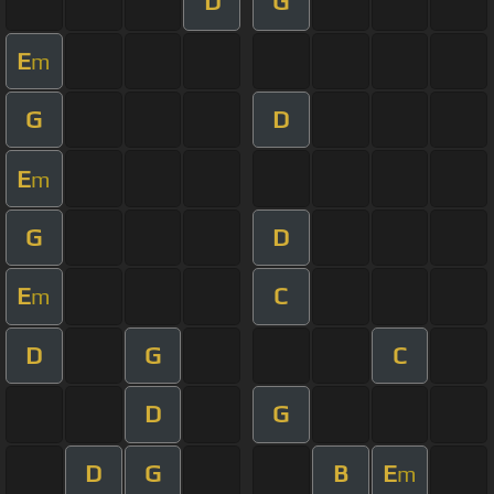
D
G
E
m
G
D
E
m
G
D
E
C
m
D
G
C
D
G
D
G
B
E
m