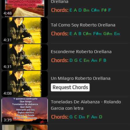
Orellana
Chords:
E
A
D
B
C#
F#
F
m
m
4:48
Tal Como Soy Roberto Orellana
Chords:
E
A
B
C#
F#
G#
E
m
m
m
m
4:31
Escondeme Roberto Orellana
Chords:
D
G
C
E
A
F
B
m
m
4:31
Un Milagro Roberto Orellana
Request Chords
4:08
Toneladas De Alabanza - Rolando
Garcia con letra
Chords:
G
C
D
F
A
D
m
m
3:39