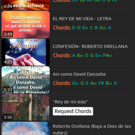
m
b
b
m
b
4:24
EL REY DE MI VIDA - LETRA
Chords:
G
D
E
C
B
G
A
m
m
3:49
CONFESIÓN- ROBERTO ORELLANA
Chords:
A
B
D
G
E
F#
m
m
m
4:23
Asi como David Danzaba
Chords:
D
G
E
A
F#
B
A
m
m
m
5:33
"Rey de mi vida"
Request Chords
3:50
Roberto Orellana (Baja a Dios de las
nubes)