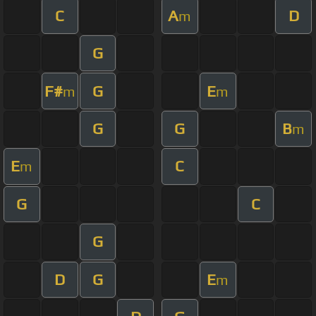
C
A
D
m
G
F#
G
E
m
m
G
G
B
m
E
C
m
G
C
G
D
G
E
m