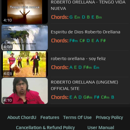
ROBERTO ORELLANA - TENGO VIDA
NUEVA
Chords:
G
E
D
B
E
B
m
m
4:10
Espiritu de Dios Roberto Orellana
Chords:
F#
C#
D
E
A
F#
m
4:08
roberto orellana - soy feliz
Chords:
A
E
D
F#
E
m
m
4:03
ROBERTO ORELLANA (UNGEME)
OFFICIAL SITE
Chords:
E
A
D
G#
F#
C#
B
m
m
4:10
About ChordU
Features
Terms Of Use
Privacy Policy
Cancellation & Refund Policy
User Manual