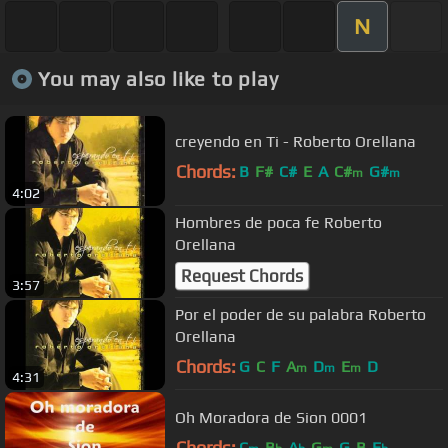
N
You may also like to play
creyendo en Ti - Roberto Orellana
Chords:
B
F#
C#
E
A
C#
G#
m
m
4:02
Hombres de poca fe Roberto
Orellana
Request Chords
3:57
Por el poder de su palabra Roberto
Orellana
Chords:
G
C
F
A
D
E
D
m
m
m
4:31
Oh Moradora de Sion 0001
Chords:
C
B
A
G
G
B
E