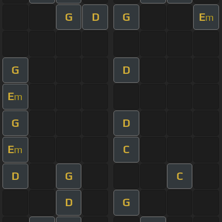
G
D
G
E
m
G
D
E
m
G
D
E
C
m
D
G
C
D
G