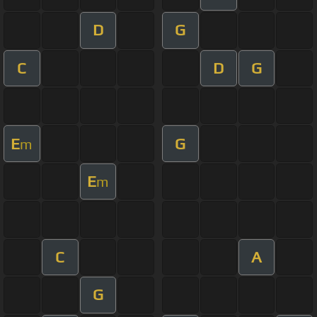
D
G
C
D
G
E
G
m
E
m
C
A
G