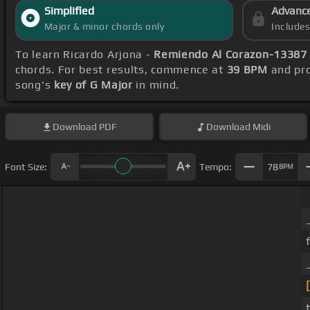
Simplified
Advanc
Major & minor chords only
Include
To learn Ricardo Arjona -
Remiendo Al Corazon-13387
chords. For best results, commence at
39 BPM
and pro
song's
key of G Major
in mind.
Download
PDF
Download
Midi
Font Size:
Tempo:
78
BPM