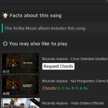
Facts about this song
The Arriba Music album includes this song.
You may also like to play
Ricardo Arjona - Circo Soledad (Audio)
Request Chords
5:11
Ricardo Arjona - No Preguntes Cómo E
Chords:
G
C
E
B
D
A
B
m
m
4:08
Ricardo Arjona - Vida (Video Oficial)