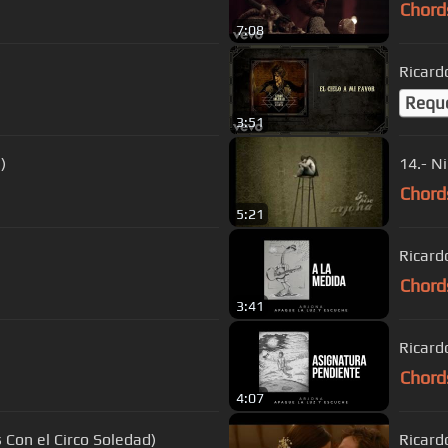
Chord
7:08
)
Ricardo
Requ
3:51
)
14.- N
Chord
5:21
Ricard
Chord
3:41
Ricard
Chord
4:07
s Con el Circo Soledad)
Ricardo