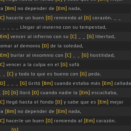
ya
[Bm]
no depender de
[Em]
nada,
[C]
hacerle un buen
[D]
remiendo al
[G]
corazón. _ _
_ _ _ _ _ Llegar al invierno con su tempestad,
[Em]
vencer al infierno con su
[C]
_ _
[G]
libertad,
tomar al demonio
[D]
de la soledad,
[Em]
burlar al insomnio con
[C]
_ _
[G]
hostilidad,
[C]
vencer a la culpa en el
[G]
sofá
_ _
[C]
y todo lo que es bueno con
[G]
peda.
[D]
_ _ _
[G]
Gritó
[Bm]
cuando estaba más
[Em]
callada
_
[D]
[G]
lloró
[D]
cuando nadie la
[Em]
escuchaba,
[C]
llegó hasta el fondo
[D]
y sabe que es
[Em]
mejor
ya
[Bm]
no depender de
[Em]
nada,
[C]
hacerle un buen
[D]
remiendo al
[Em]
corazón.
_ _ _
[G]
_