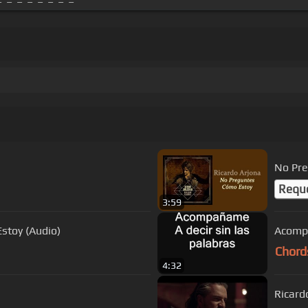
No Pre
Requ
3:59
stoy (Audio)
Acompa
Chord
4:32
Ricard