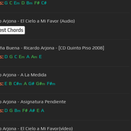
s:
G
C
E
D
B
F#
C#
m
m
 Arjona - El Cielo a Mi Favor (Audio)
est Chords
iña Buena - Ricardo Arjona - [CD Quinto Piso 2008]
s:
D
G
C
E
A
A
E
m
m
o Arjona - A La Medida
s:
E
B
C#
A
G#
G#
F#
m
m
m
o Arjona - Asignatura Pendiente
s:
D
G
B
F#
A#
E
A
m
 Arjona - El Cielo a Mi Favor(vídeo)