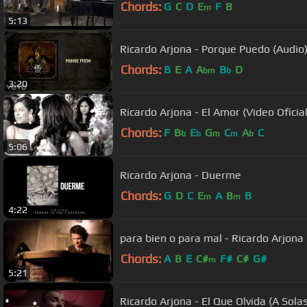
Chords:
G
C
D
E
F
B
m
5:13
Ricardo Arjona - Porque Puedo (Audio
Chords:
B
E
A
A
B
D
bm
b
3:20
Ricardo Arjona - El Amor (Video Oficial
Chords:
F
B
E
G
C
A
C
b
b
m
m
b
5:06
Ricardo Arjona - Duerme
Chords:
G
D
C
E
A
B
B
m
m
4:22
para bien o para mal - Ricardo Arjona
Chords:
A
B
E
C#
F#
C#
G#
m
5:21
Ricardo Arjona - El Que Olvida (A Sola