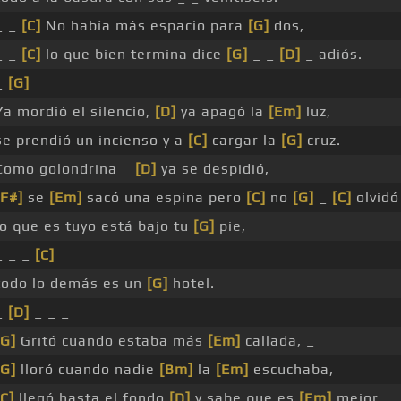
_ _
[C]
No había más espacio para
[G]
dos,
_ _
[C]
lo que bien termina dice
[G]
_ _
[D]
_ adiós.
_
[G]
Ya mordió el silencio,
[D]
ya apagó la
[Em]
luz,
se prendió un incienso y a
[C]
cargar la
[G]
cruz.
Como golondrina _
[D]
ya se despidió,
[F#]
se
[Em]
sacó una espina pero
[C]
no
[G]
_
[C]
olvidó
lo que es tuyo está bajo tu
[G]
pie,
_ _ _
[C]
todo lo demás es un
[G]
hotel.
_
[D]
_ _ _
[G]
Gritó cuando estaba más
[Em]
callada, _
[G]
lloró cuando nadie
[Bm]
la
[Em]
escuchaba,
[C]
llegó hasta el fondo
[D]
y sabe que es
[Em]
mejor