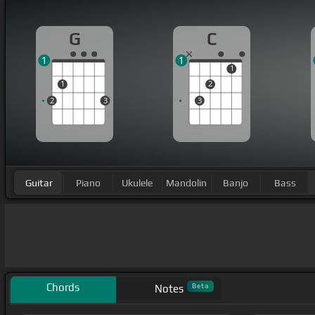
G
C
1
1
1
1
2
2
3
3
Guitar
Piano
Ukulele
Mandolin
Banjo
Bass
Chords
Beta
Notes