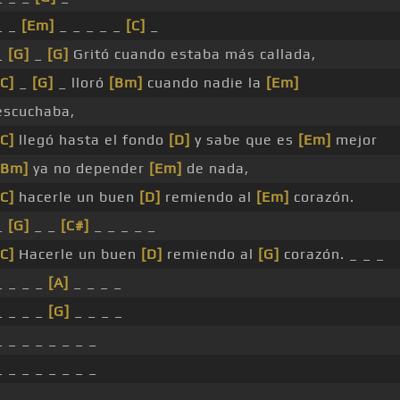
_ _
[Em]
_ _ _ _ _
[C]
_
_
[G]
_
[G]
Gritó cuando estaba más callada,
[C]
_
[G]
_ lloró
[Bm]
cuando nadie la
[Em]
escuchaba,
[C]
llegó hasta el fondo
[D]
y sabe que es
[Em]
mejor
[Bm]
ya no depender
[Em]
de nada,
[C]
hacerle un buen
[D]
remiendo al
[Em]
corazón.
_
[G]
_ _
[C#]
_ _ _ _ _
[C]
Hacerle un buen
[D]
remiendo al
[G]
corazón. _ _ _
_ _ _ _
[A]
_ _ _ _
_ _ _ _
[G]
_ _ _ _
_ _ _ _ _ _ _ _
_ _ _ _ _ _ _ _
_ _ _ _ _ _ _ _