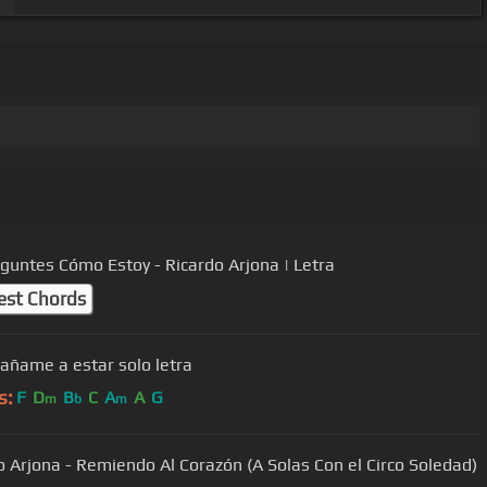
guntes Cómo Estoy - Ricardo Arjona | Letra
est Chords
ñame a estar solo letra
s:
F
D
B
C
A
A
G
m
b
m
o Arjona - Remiendo Al Corazón (A Solas Con el Circo Soledad)