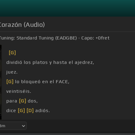
Corazón (Audio)
Tuning:
Standard Tuning (EADGBE)
Capo:
+0
fret
[G]
dividió los platos y hasta el ajedrez,
juez.
[G]
lo bloqueó en el FACE,
veintiséis.
para
[G]
dos,
dice
[G]
[D]
adiós.
Ya mordió el silencio,
[D]
ya apagó la
[Em]
luz,