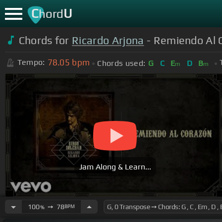
C
U
hord
Chords for
Ricardo Arjona
- Remiendo Al 
78.05
bpm
Tempo:
Chords used:
G
C
E
D
B
m
m
Jam Along & Learn...
100
➙
78
BPM
%