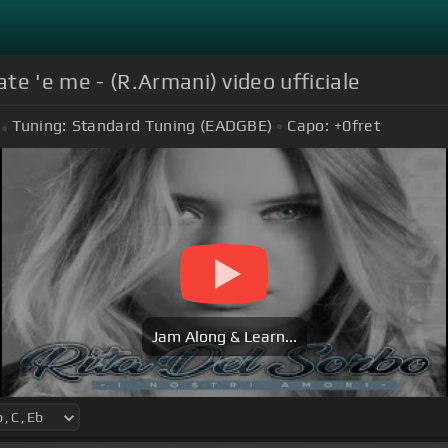
 'e me - (R.Armani) video ufficiale
Tuning:
Standard Tuning (EADGBE)
Capo:
+0
fret
Jam Along & Learn...