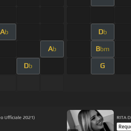
A
D
b
b
A
B
b
bm
D
G
b
o Ufficiale 2021)
RITA DE
Requ