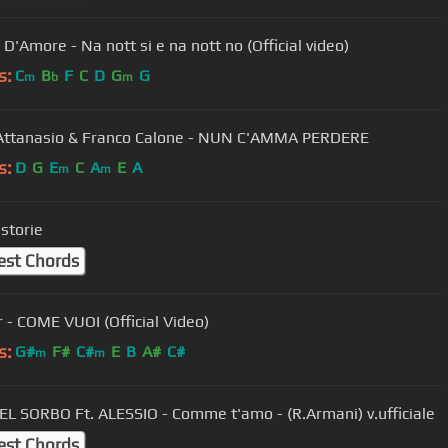
D'Amore - Na nott si e na nott no (Official video)
s:
C
B
F
C
D
G
G
m
b
m
Giusy Attanasio & Franco Calone - NUN C'AMMA PERDERE
s:
D
G
E
C
A
E
A
m
m
 storie
est Chords
r - COME VUOI (Official Video)
s:
G#
F#
C#
E
B
A#
C#
m
m
EL SORBO Ft. ALESSIO - Comme t'amo - (R.Armani) v.ufficiale
est Chords