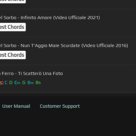
l Sorbo - Infinito Amore (Video Ufficiale 2021)
est Chords
el Sorbo - Nun T'Aggio Maie Scurdate (Video Ufficiale 2016)
est Chords
o Ferro - Ti Scatterò Una Foto
s:
C
D
E
G
B
B
m
m
b
User Manual
Customer Support