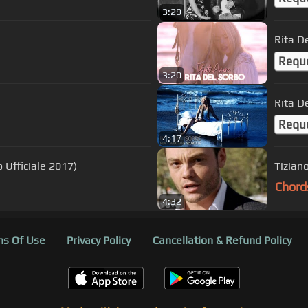
3:29
Rita De
Requ
3:20
Rita D
Requ
4:17
 Ufficiale 2017)
Tizian
Chord
4:32
s Of Use
Privacy Policy
Cancellation & Refund Policy