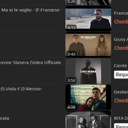
5:20
a io te voglio - (F.Franzese-
Franco 
Chord
4:13
Chord
3:42
cenne Stasera (Video Ufficiale
Ciente
Requ
3:52
(S.Viola-F.D'Alessio-
Geolie
Chord
2:56
mmurata
RITA D
Requ