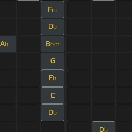
F
m
D
b
A
B
b
bm
G
E
b
C
D
b
D
b