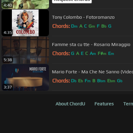
4:40
Tony Colombo - Fotoromanzo
Chords:
D
A
C
G
F
B
G
m
m
b
4:35
Famme sta cu tte - Rosario Miraggio
Chords:
G
A
E
C
A
F#
E
m
m
m
5:38
Mario Forte - Ma Che Ne Sanno (Video
Chords:
D
E
F
B
B
E
G
b
b
m
bm
bm
b
3:37
About ChordU
Features
Term