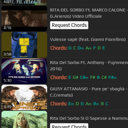
4:01
RITA DEL SORBO Ft. MARCO CALONE - M
G.Arienzo) Video Ufficiale
Request Chords
4:16
Vulesse sapè (feat. Gianni Fiorellino)
Chords:
G
C
D
A
F
D
E
m
m
3:58
Rita Del Sorbo Ft. Anthony - Fujmmen
2016)
Chords:
E
G#
C#
F#
B
C#
F#
m
m
5:30
GIUSY ATTANASIO - Pure pe' sbaglià - 
C.Cremato)
Chords:
E
D
G
A
B
B
C
m
m
m
3:49
Rita Del Sorbo Si O Sapesse a Na
Request Chords