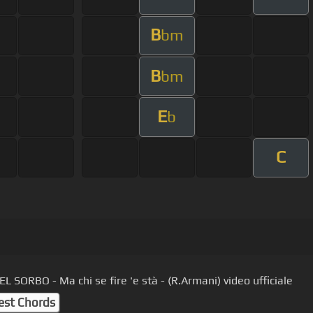
B
bm
B
bm
E
b
C
L SORBO - Ma chi se fire 'e stà - (R.Armani) video ufficiale
est Chords