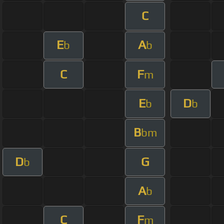
C
E
A
b
b
C
F
m
E
D
b
b
B
bm
D
G
b
A
b
C
F
m