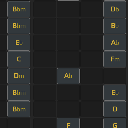
B
D
bm
b
B
B
bm
b
E
A
b
b
C
F
m
D
A
m
b
B
E
bm
b
B
D
bm
F
G