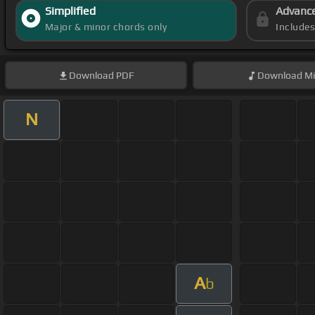
Simplified
Advanc
Major & minor chords only
Include
Download
PDF
Download
Mi
N
A
b