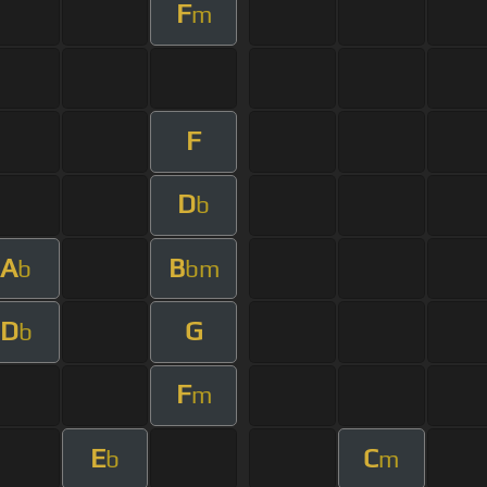
F
m
F
D
b
A
B
b
bm
D
G
b
F
m
E
C
b
m