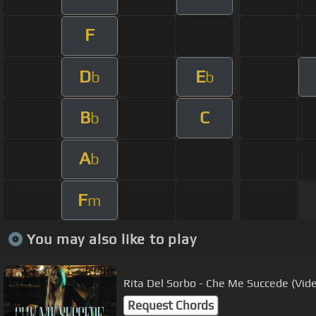
F
D
E
b
b
B
C
b
A
b
F
m
You may also like to play
Rita Del Sorbo - Che Me Succede (Vide
Request Chords