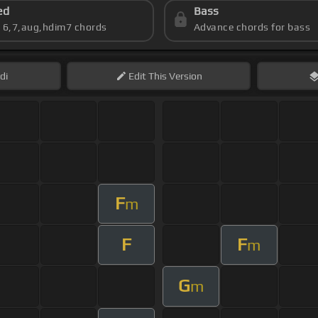
ed
Bass
s 6,7,aug,hdim7 chords
Advance chords for bass
di
Edit
This Version
F
m
F
F
m
G
m