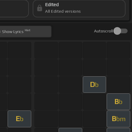
Edited
All Edited versions
Hint
Autoscroll
Show
Lyrics
D
b
B
b
E
B
b
bm