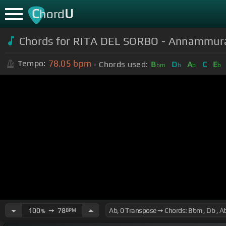
C
U
hord
Chords for RITA DEL SORBO - Annammurate
78.05
bpm
Tempo:
Chords used:
B
D
A
C
E
bm
b
b
b
100
➙
78
BPM
%