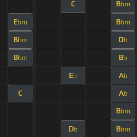
C
B
bm
E
B
bm
bm
B
D
bm
b
B
B
bm
b
E
A
b
b
C
A
b
B
bm
D
B
b
bm