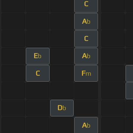
C
A
b
C
E
A
b
b
C
F
m
D
b
A
b