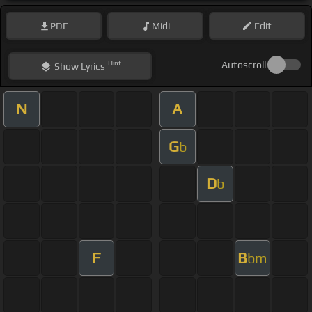
PDF
Midi
Edit
Hint
Autoscroll
Show
Lyrics
N
A
G
b
D
b
F
B
bm