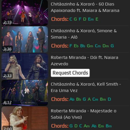
Chitãozinho & Xororó - 60 Dias
Apaixonado ft. Maiara & Maraisa
Chords:
C
G
F
D
E
E
m
2:19
Chitãozinho & Xororó, Simone &
Simaria - Alô
Chords:
F
E
B
G
C
D
G
b
b
m
m
m
3:36
Roberta Miranda - Dói ft. Naiara
Azevedo
Request Chords
2:33
Chitãozinho & Xororó, Kell Smith -
Era Uma Vez
Chords:
A
B
G
A
C
B
D
b
b
m
m
4:17
Roberta Miranda - Majestade o
Sabiá (Ao Vivo)
Chords:
G
D
C
A
A
E
B
m
b
m
m
7:00