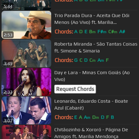
m
m
m
5:44
Trio Parada Dura - Aceita Que Dói
Menos (Ao Vivo) ft. Marilia
Mendonça
Chords:
A
D
E
B
F#
C#
A#
m
m
m
2:53
Roberta Miranda - São Tantas Coisas
ft. Simone & Simaria
Chords:
G
C
D
C
A
F
m
m
3:49
Day e Lara - Minas Com Goiás (Ao
Vivo)
Request Chords
2:33
Leonardo, Eduardo Costa - Boate
Azul (Cabaré)
Chords:
E
A
A
D
D
F
B
m
m
3:07
Chitãozinho & Xororó - Página De
Amigos ft. Marilia Mendonça