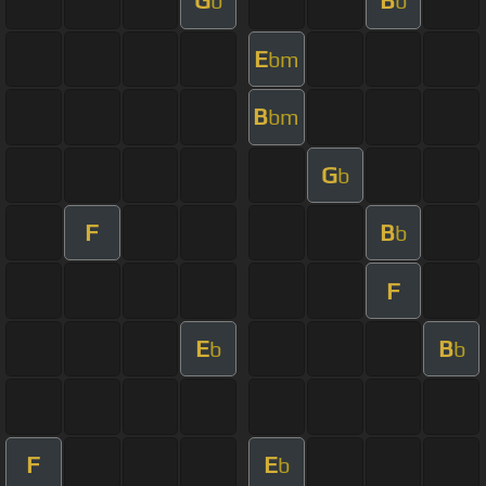
G
B
b
b
E
bm
B
bm
G
b
F
B
b
F
E
B
b
b
F
E
b