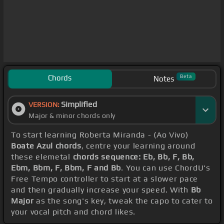
Chords
Beta
Notes
Simplified
VERSION:
Major & minor chords only
To start learning Roberta Miranda - (Ao Vivo)
Boate Azul chords
, centre your learning around
these elemetal
chords sequence: Eb, Bb, F, Bb,
Ebm, Bbm, F, Bbm, F and Bb
. You can use ChordU's
Free Tempo controller to start at a slower pace
and then gradually increase your speed. With
Bb
Major
as the song's key, tweak the capo to cater to
your vocal pitch and chord likes.