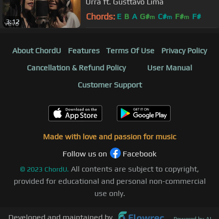
Urra ft. Gusttavo Lima
Chords:
E
B
A
G#
C#
F#
F#
m
m
m
3:12
About ChordU
Features
Terms Of Use
Privacy Policy
Cancellation & Refund Policy
User Manual
Customer Support
Made with love and passion for music
Follow us on
Facebook
All contents are subject to copyright,
©
2023
ChordU.
provided for educational and personal non-commercial
use only.
Developed and maintained by
—
Powered by AI