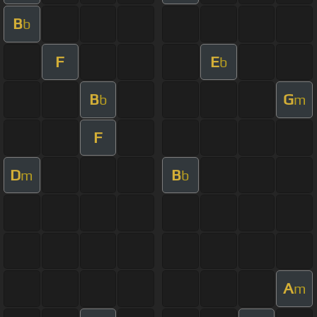
B
b
F
E
b
B
G
b
m
F
D
B
m
b
A
m