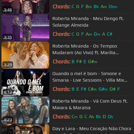
Chords:
C
G
F
B
B
A
D
m
b
m
bm
3:46
Roberta Miranda - Meu Dengo ft.
Solange Almeida
Chords:
C
G
F
A
D
A
C#
m
m
3:35
Roberta Miranda - Os Tempos
Mudaram (Ao Vivo) ft. Marília
Mendonça
Chords:
B
F#
E
G#
m
3:29
Quando o mel é bom - Simone e
Simaria - Live Sessions - Villa Mix
Festival Fortaleza
Chords:
B
E
F#
C#
G#
D#
F
m
m
4:12
Roberta Miranda - Vá Com Deus ft.
Maiara & Maraisa
Chords:
C
G
C
A
B
D
D
m
b
b
b
4:23
Day e Lara - Meu Coração Não Chora