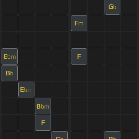
G
b
F
m
E
F
bm
B
b
E
bm
B
bm
F