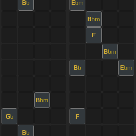
B
E
b
bm
B
bm
F
B
bm
B
E
b
bm
B
bm
G
F
b
B
b