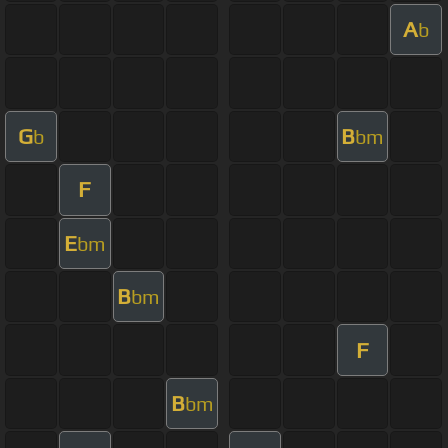
A
b
G
B
b
bm
F
E
bm
B
bm
F
B
bm