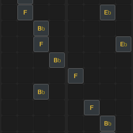
F
E
b
B
b
F
E
b
B
b
F
B
b
F
B
b