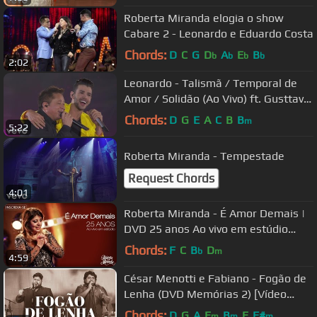
Roberta Miranda elogia o show
Cabare 2 - Leonardo e Eduardo Costa
Chords:
D
C
G
D
A
E
B
b
b
b
b
2:02
Leonardo - Talismã / Temporal de
Amor / Solidão (Ao Vivo) ft. Gusttavo
Lima
Chords:
D
G
E
A
C
B
B
m
5:22
Roberta Miranda - Tempestade
Request Chords
4:01
Roberta Miranda - É Amor Demais |
DVD 25 anos Ao vivo em estúdio
(Vídeo Oficial)
Chords:
F
C
B
D
b
m
4:59
César Menotti e Fabiano - Fogão de
Lenha (DVD Memórias 2) [Vídeo
Oficial]
Chords:
D
G
A
E
B
E
F#
m
m
m