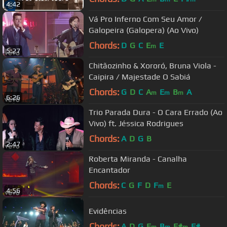
4:42
Vá Pro Inferno Com Seu Amor /
Galopeira (Galopera) (Ao Vivo)
Chords:
D
G
C
E
E
m
5:27
Chitãozinho & Xororó, Bruna Viola -
Caipira / Majestade O Sabiá
Chords:
G
D
C
A
E
B
A
m
m
m
6:26
Trio Parada Dura - O Cara Errado (Ao
Vivo) ft. Jéssica Rodrigues
Chords:
A
D
G
B
2:47
Roberta Miranda - Canalha
Encantador
Chords:
C
G
F
D
F
E
m
4:56
Evidências
Chords:
A
D
G
E
B
F#
F#