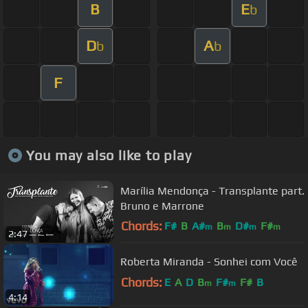
B
E
b
D
A
b
b
F
You may also like to play
Marília Mendonça - Transplante part.
Bruno e Marrone
Chords:
F#
B
A#
B
D#
F#
m
m
m
m
2:47
G#
m
Roberta Miranda - Sonhei com Você
Chords:
E
A
D
B
F#
F#
B
m
m
4:14