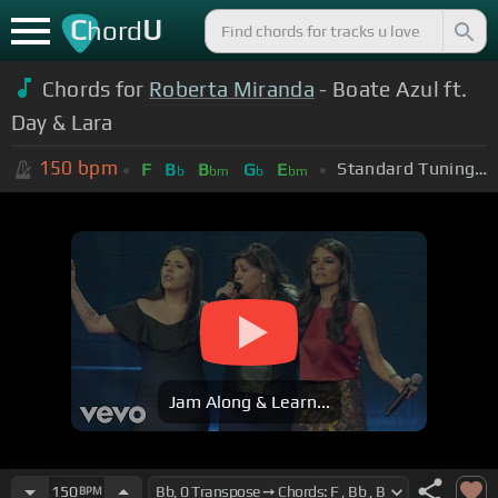
C
U
hord
Chords for
Roberta Miranda
- Boate Azul ft.
Day & Lara
150
bpm
Standard Tuning (EADGBE)
F
B
B
G
E
b
bm
b
bm
Jam Along & Learn...
150
BPM