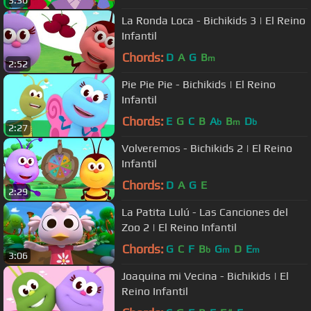
La Ronda Loca - Bichikids 3 | El Reino
Infantil
Chords:
D
A
G
B
m
2:52
Pie Pie Pie - Bichikids | El Reino
Infantil
Chords:
E
G
C
B
A
B
D
b
m
b
2:27
Volveremos - Bichikids 2 | El Reino
Infantil
Chords:
D
A
G
E
2:29
La Patita Lulú - Las Canciones del
Zoo 2 | El Reino Infantil
Chords:
G
C
F
B
G
D
E
b
m
m
3:06
Joaquina mi Vecina - Bichikids | El
Reino Infantil