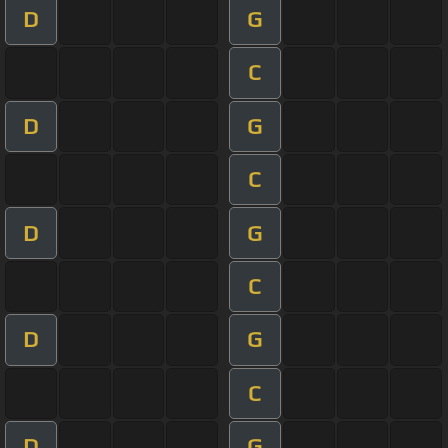
D
G
C
D
G
C
D
G
C
D
G
C
D
G