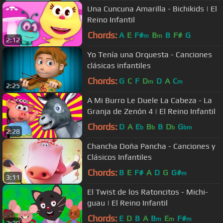
Una Cuncuna Amarilla - Bichikids | El
Reino Infantil
Chords:
A
E
F#
B
B
F#
G
m
m
2:12
Yo Tenía una Orquesta - Canciones
clásicas infantiles
Chords:
G
C
F
D
D
A
C
m
m
2:25
A Mi Burro Le Duele La Cabeza - La
Granja de Zenón 4 | El Reino Infantil
Chords:
D
A
E
B
B
D
G
b
b
b
bm
2:28
Chancha Doña Pancha - Canciones y
Clásicos Infantiles
Chords:
B
E
F#
A
D
G
G#
m
3:11
El Twist de los Ratoncitos - Michi-
guau | El Reino Infantil
Chords:
E
D
B
A
B
E
F#
m
m
m
3:30