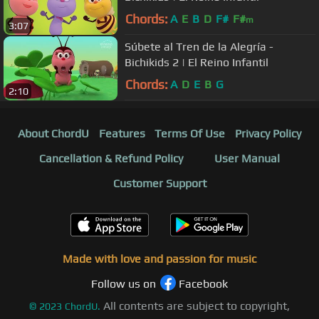
Chords:
A
E
B
D
F#
F#
m
3:07
Súbete al Tren de la Alegría -
Bichikids 2 | El Reino Infantil
Chords:
A
D
E
B
G
2:10
About ChordU
Features
Terms Of Use
Privacy Policy
Cancellation & Refund Policy
User Manual
Customer Support
Made with love and passion for music
Follow us on
Facebook
All contents are subject to copyright,
©
2023
ChordU.