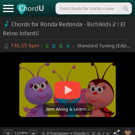
C
U
hord
Chords for Ronda Redonda - Bichikids 2 | El
Reino Infantil
136.55
bpm
Standard Tuning (EADGBE)
C
D
G
A
Jam Along & Learn...
137
BPM