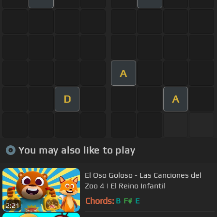
A
D
A
You may also like to play
El Oso Goloso - Las Canciones del
Zoo 4 | El Reino Infantil
Chords:
B
F#
E
2:21