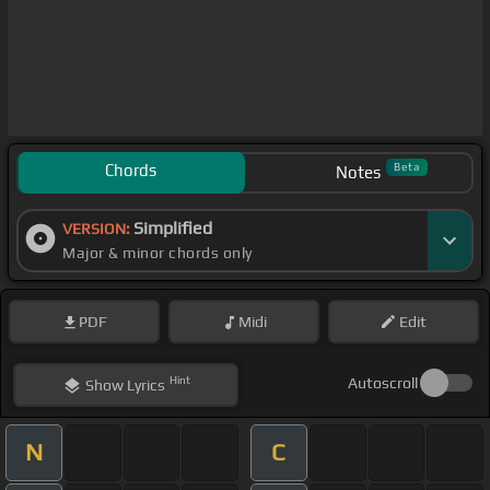
Chords
Beta
Notes
Simplified
VERSION:
Major & minor chords only
PDF
Midi
Edit
Hint
Autoscroll
Show
Lyrics
N
C