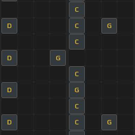
C
D
C
G
C
D
G
C
D
G
C
D
C
G