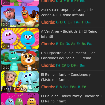
Chords:
C
G
F
B
E
F#
E
m
2:55
Así Es La Granja - La Granja de
Zenón 4 | El Reino Infantil
Chords:
G
D
C
E
F#
F
D
m
m
m
2:04
A Ver A ver - Bichikids 2 | El Reino
Infantil
Chords:
B
D
G
A
E
B
F
b
b
b
b
b
m
2:04
Un Tigrecito Salió a Pasear - Las
Canciones del Zoo 4 | El Reino
Infantil
Chords:
F#
C#
B
D#
B
m
m
2:20
El Reino Infantil - Canciones y
Clásicos Infantiles
Chords:
E
A
B
F#
B
F#
m
m
3:11
El Baile del Hokey Pokey - Bichikids |
El Reino Infantil