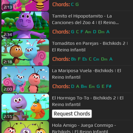
Chords:
C
G
2:13
Tamito el Hipopotamito - La
Canciones del Zoo 4 | El Reino
Infantil
Chords:
G
C
F
A
D
D
A
m
m
2:34
Tomaditos en Parejas - Bichikids 2 |
El Reino Infantil
Chords:
B
F
E
C
C
D
A
b
b
m
m
2:18
La Mariposa Vuela -Bichikids | El
Reino Infantil
Chords:
D
A
B
E
G
E
F#
m
m
2:00
El Hormigo To-To - Bichikids 2 | El
Reino Infantil
Request Chords
2:55
Hola Amigo - Juega Conmigo -
Bichikids | El Reino Infantil