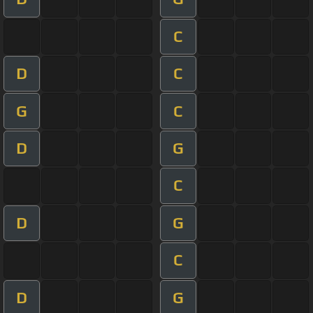
C
D
C
G
C
D
G
C
D
G
C
D
G