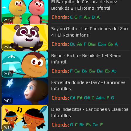
El Barquito de Cáscara de Nuez -
Bichikids 2 | El Reino Infantil
Chords:
C
G
F
A
D
A
m
2:37
Soy un Osito - Las Canciones del Zoo
4 | El Reino Infantil
Chords:
D
A
F
B
E
G
A
b
b
bm
bm
b
2:24
Bicho - Bicho - Bichikids | El Reino
Infantil
Chords:
F
C
B
G
D
E
A
m
b
m
m
b
b
2:19
Estrellita donde estás? - Canciones
infantiles
Chords:
C#
F#
G#
C
A#
F
G
m
2:01
Diez Indiecitos - Canciones y Clásicos
Infantiles
Chords:
G
C
B
E
C
F
b
b
m
2:15