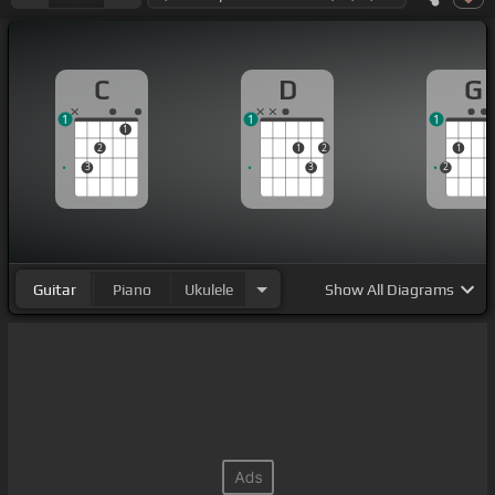
C
D
G
1
1
1
1
2
1
2
1
3
3
2
Guitar
Piano
Ukulele
Show
All Diagrams