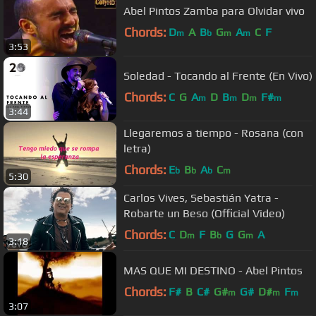
Abel Pintos Zamba para Olvidar vivo
Chords:
D
A
B
G
A
C
F
m
b
m
m
3:53
Soledad - Tocando al Frente (En Vivo)
Chords:
C
G
A
D
B
D
F#
m
m
m
m
3:44
Llegaremos a tiempo - Rosana (con
letra)
Chords:
E
B
A
C
b
b
b
m
5:30
Carlos Vives, Sebastián Yatra -
Robarte un Beso (Official Video)
Chords:
C
D
F
B
G
G
A
m
b
m
3:18
MAS QUE MI DESTINO - Abel Pintos
Chords:
F#
B
C#
G#
G#
D#
F
m
m
m
3:07