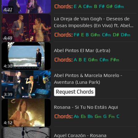
Chords:
E
A
C#
B
F#
G#
G#
m
m
4:27
La Oreja de Van Gogh - Deseos de
Cosas Imposibles (En Vivo) ft. Abel
Pintos
Chords:
F#
E
B
G#
C#
D#
D#
m
m
m
4:49
Abel Pintos El Mar (Letra)
Chords:
A
B
E
G#
C#
F#
m
m
m
4:30
Abel Pintos & Marcela Morelo -
Aventura (Luna Park)
Request Chords
3:39
Rosana - Si Tu No Estás Aqui
Chords:
A
E
B
G
G
F
C
b
b
b
m
m
4:12
Aquel Corazón - Rosana