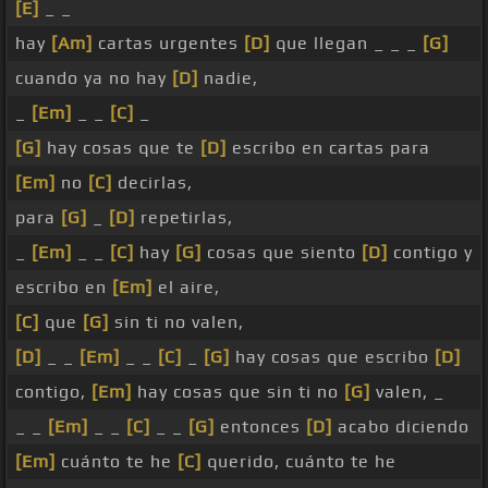
[E]
_ _
hay
[Am]
cartas urgentes
[D]
que llegan _ _ _
[G]
cuando ya no hay
[D]
nadie,
_
[Em]
_ _
[C]
_
[G]
hay cosas que te
[D]
escribo en cartas para
[Em]
no
[C]
decirlas,
para
[G]
_
[D]
repetirlas,
_
[Em]
_ _
[C]
hay
[G]
cosas que siento
[D]
contigo y
escribo en
[Em]
el aire,
[C]
que
[G]
sin ti no valen,
[D]
_ _
[Em]
_ _
[C]
_
[G]
hay cosas que escribo
[D]
contigo,
[Em]
hay cosas que sin ti no
[G]
valen, _
_ _
[Em]
_ _
[C]
_ _
[G]
entonces
[D]
acabo diciendo
[Em]
cuánto te he
[C]
querido, cuánto te he