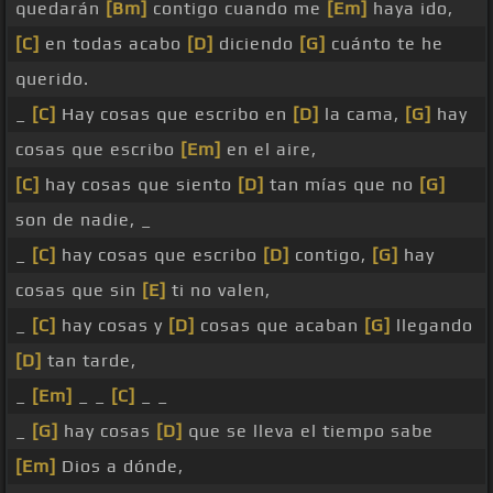
quedarán
[Bm]
contigo cuando me
[Em]
haya ido,
[C]
en todas acabo
[D]
diciendo
[G]
cuánto te he
querido.
_
[C]
Hay cosas que escribo en
[D]
la cama,
[G]
hay
cosas que escribo
[Em]
en el aire,
[C]
hay cosas que siento
[D]
tan mías que no
[G]
son de nadie, _
_
[C]
hay cosas que escribo
[D]
contigo,
[G]
hay
cosas que sin
[E]
ti no valen,
_
[C]
hay cosas y
[D]
cosas que acaban
[G]
llegando
[D]
tan tarde,
_
[Em]
_ _
[C]
_ _
_
[G]
hay cosas
[D]
que se lleva el tiempo sabe
[Em]
Dios a dónde,