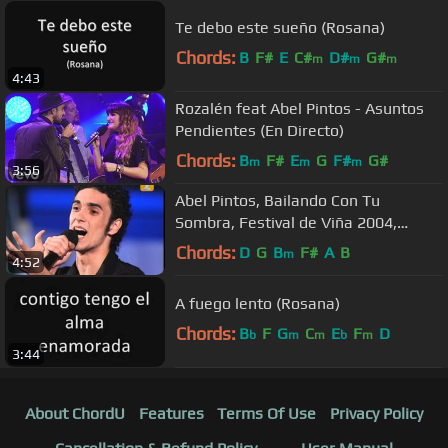
Te debo este sueño (Rosana)
Chords:
B
F#
E
C#
D#
G#
m
m
m
4:43
Rozalén feat Abel Pintos - Asuntos
Pendientes (En Directo)
Chords:
B
F#
E
G
F#
G#
m
m
m
3:56
Abel Pintos, Bailando Con Tu
Sombra, Festival de Viña 2004,
Competencia Folclórica
Chords:
D
G
B
F#
A
B
m
4:52
A fuego lento (Rosana)
Chords:
B
F
G
C
E
F
D
b
m
m
b
m
3:44
About ChordU
Features
Terms Of Use
Privacy Policy