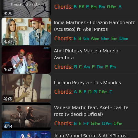
Chords:
B
F#
E
E
B
G#
A
m
m
m
4:30
India Martinez - Corazon Hambriento
(Acustico) ft. Abel Pintos
Chords:
E
B
G
A
E
E
D
b
bm
bm
m
bm
4:37
Abel Pintos y Marcela Morelo -
Aventura
Chords:
G
C
A
F
D
E
E
m
m
m
3:40
Luciano Pereyra - Dos Mundos
Chords:
A
B
E
D
G
C#
C
m
5:28
Vanesa Martín feat. Axel - Casi te
rozo (Videoclip Oficial)
Chords:
B
E
F#
G#
D#
C#
m
m
m
3:44
Joan Manuel Serrat & AbelPintos -