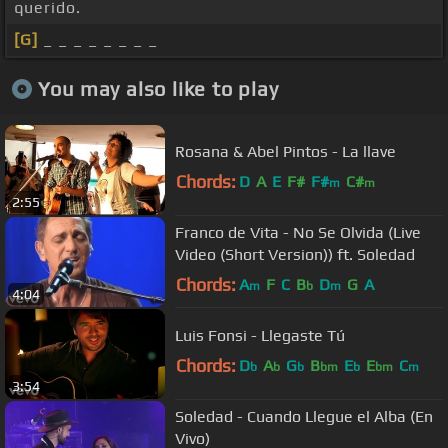
querido.
[G]
_ _ _ _ _ _ _ _
You may also like to play
Rosana & Abel Pintos - La llave
Chords:
D
A
E
F#
F#
C#
m
m
2:55
Franco de Vita - No Se Olvida (Live
Video (Short Version)) ft. Soledad
Chords:
A
F
C
B
D
G
A
m
b
m
4:04
Luis Fonsi - Llegaste Tú
Chords:
D
A
G
B
E
E
C
b
b
b
bm
b
bm
m
3:54
Soledad - Cuando Llegue el Alba (En
Vivo)