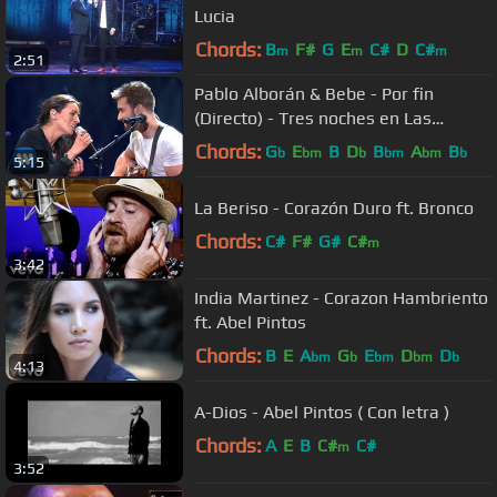
Lucia
Chords:
B
F#
G
E
C#
D
C#
m
m
m
2:51
Pablo Alborán & Bebe - Por fin
(Directo) - Tres noches en Las
Ventas
Chords:
G
E
B
D
B
A
B
b
bm
b
bm
bm
b
5:15
La Beriso - Corazón Duro ft. Bronco
Chords:
C#
F#
G#
C#
m
3:42
India Martinez - Corazon Hambriento
ft. Abel Pintos
Chords:
B
E
A
G
E
D
D
bm
b
bm
bm
b
4:13
A-Dios - Abel Pintos ( Con letra )
Chords:
A
E
B
C#
C#
m
3:52