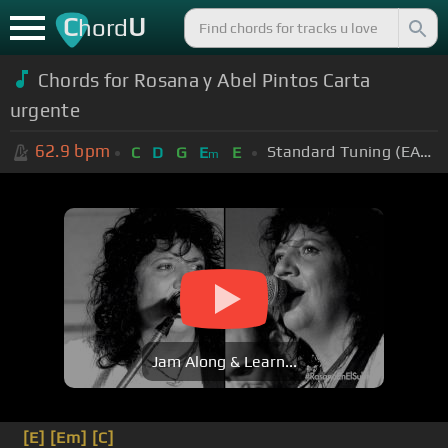
C
U
hord
Chords for Rosana y Abel Pintos Carta
urgente
62.9
bpm
Standard Tuning (EADGBE)
C
D
G
E
E
m
Jam Along & Learn...
[E]
[Em]
[C]