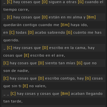
_
[C]
hay cosas que
[D]
siguen a otras
[G]
cuando el
tiempo corre,
_
[C]
hay cosas que
[D]
están en mi alma y
[Bm]
quedarán contigo cuando me
[Em]
haya ido,
en
[C]
todas
[D]
acabo sabiendo
[G]
cuánto me has
querido.
_
[C]
Hay cosas que
[D]
escribo en la cama, hay
cosas que
[E]
escribo en el aire,
[C]
hay cosas que
[D]
siento tan mías
[G]
que no
son de nadie,
[C]
hay cosas que
[D]
escribo contigo, hay
[G]
cosas
que sin ti
[E]
no valen,
_ _
[C]
hay cosas y cosas que
[Bm]
acaban llegando
tan tarde,