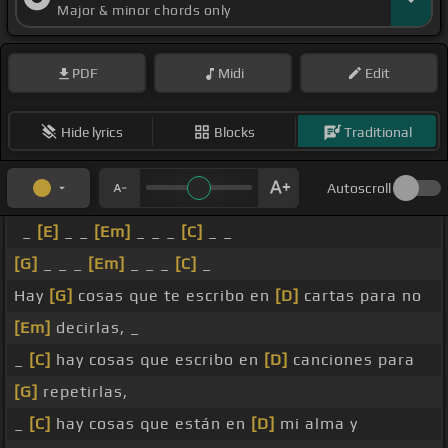
Major & minor chords only
PDF
Midi
Edit
Hide lyrics
Blocks
Traditional
Autoscroll
_
[E]
_ _
[Em]
_ _ _
[C]
_ _
[G]
_ _ _
[Em]
_ _ _
[C]
_
Hay
[G]
cosas que te escribo en
[D]
cartas para no
[Em]
decirlas, _
_
[C]
hay cosas que escribo en
[D]
canciones para
[G]
repetirlas,
_
[C]
hay cosas que están en
[D]
mi alma y