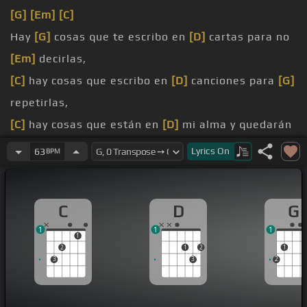
[G]
[Em]
[C]
Hay
[G]
cosas que te escribo en
[D]
cartas para no
[Em]
decirlas,
[C]
hay cosas que escribo en
[D]
canciones para
[G]
repetirlas,
[C]
hay cosas que están en
[D]
mi alma y quedarán
[Bm]
contigo cuando me
[Em]
haya ido,
Lyrics
On
63
BPM
[C]
Hay cosas que escribo en
[D]
la cama,
[G]
hay
cosas que escribo
[Em]
en el aire,
C
D
G
[C]
hay cosas que escribo
[D]
contigo,
[G]
hay cosas
1
1
1
que sin
[E]
ti no valen,
1
2
1
2
1
[G]
llegando
[D]
tan tarde,
3
3
2