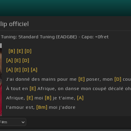
ip officiel
Tuning:
Standard Tuning (EADGBE)
Capo:
+0
fret
[B]
[E]
[D]
[A]
[E]
[D]
[A]
[E]
[D]
[A]
J'ai donné des mains pour me
[E]
poser, mon
[D]
cou
À tout en
[E]
Afrique, on danse mon coupé décalé o
Afrique,
[E]
moi
[B]
je t'aime,
[A]
l'amour est,
[Bm]
moi j'adore
Abidabidou, je t'aime maman,
[Bm]
abidabidou