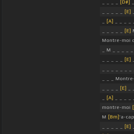
_ _ _ _
[D#]
_ _ _ _ _
[E]
_
_
[A]
_ _ _ _ 
_ _ _ _ _
[E]
Montre-moi c
_ M _ _ _ _ _
_ _ _ _ _
[E]
_ _ _ _ _ _ _ 
_ _ _ Montre
_ _ _ _
[E]
_ 
_
[A]
_ _ _ _ 
montre-moi
M
[Bm]
'a-ca
_ _ _ _ _
[E]
_