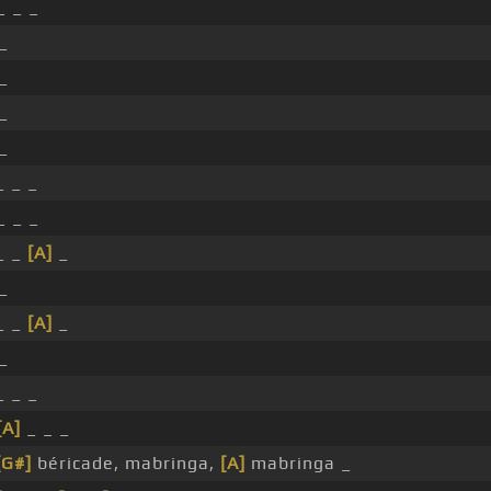
_ _ _
_
_
_
_
 _ _
_ _ _
_ _
[A]
_
_
_ _
[A]
_
_
 _ _
[A]
_ _ _
[G#]
béricade, mabringa,
[A]
mabringa _