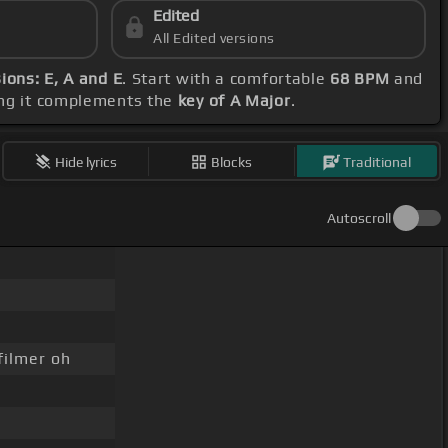
Edited
All Edited versions
ions: E, A and E
. Start with a comfortable
68 BPM
and
ing it complements the
key of A Major
.
Hide lyrics
Blocks
Traditional
Autoscroll
filmer oh
o