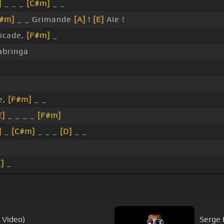
]
_ _ _
[C#m]
_ _
F#m]
_ _ Grimande
[A]
!
[E]
Aïe !
icade,
[F#m]
_
abringa
e,
[F#m]
_ _
E]
_ _ _ _
[F#m]
]
_
[C#m]
_ _ _
[D]
_ _
]
_
c Video)
Serge B