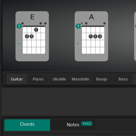
E
A
1
1
1
2
3
1
2
3
Guitar
Piano
Ukulele
Mandolin
Banjo
Bass
Chords
Beta
Notes