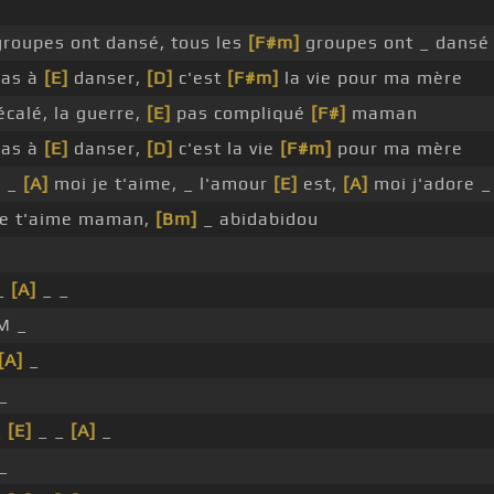
groupes ont dansé, tous les
[F#m]
groupes ont _ dansé
pas à
[E]
danser,
[D]
c'est
[F#m]
la vie pour ma mère
calé, la guerre,
[E]
pas compliqué
[F#]
maman
pas à
[E]
danser,
[D]
c'est la vie
[F#m]
pour ma mère
, _
[A]
moi je t'aime, _ l'amour
[E]
est,
[A]
moi j'adore _
je t'aime maman,
[Bm]
_ abidabidou
_
[A]
_ _
M _
[A]
_
_
_
[E]
_ _
[A]
_
_