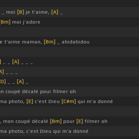
_ moi
[B]
je t'aime,
[A]
_
[Bm]
moi j'adore
je t'aime maman,
[Bm]
_ abidabidou
]
_ _
[A]
_ _ _
A]
_ _ _
[D]
_ _
[A]
_
on coupé décalé pour filmer oh
 ma photo,
[E]
c'est Dieu
[C#m]
qui m'a donné
h, mon coupé décalé
[Bm]
pour
[E]
filmer oh
 ma photo, c'est Dieu qui m'a donné