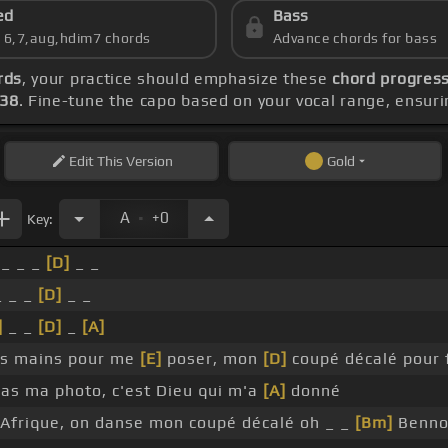
ed
Bass
s 6,7,aug,hdim7 chords
Advance chords for bass
rds
, your practice should emphasize these
chord progress
138
. Fine-tune the capo based on your vocal range, ensur
Edit
This Version
Gold
.
A
+0
Key:
 _ _ _
[D]
_ _
 _ _
[D]
_ _
]
_ _
[D]
_
[A]
es mains pour me
[E]
poser, mon
[D]
coupé décalé pour 
as ma photo, c'est Dieu qui m'a
[A]
donné
Afrique, on danse mon coupé décalé oh _ _
[Bm]
Benn