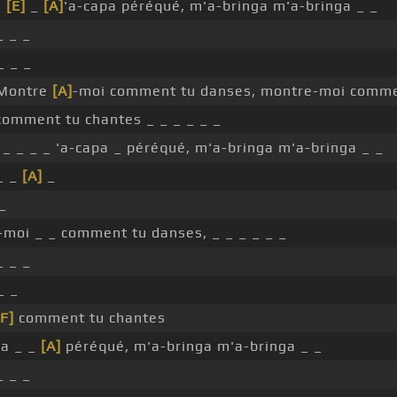
_
[E]
_
[A]
'a-capa péréqué, m'a-bringa m'a-bringa _ _
 _ _
_ _ _
Montre
[A]
-moi comment tu danses, montre-moi comme
omment tu chantes _ _ _ _ _ _
 _ _ _ _ 'a-capa _ péréqué, m'a-bringa m'a-bringa _ _
_ _
[A]
_
_
-moi _ _ comment tu danses, _ _ _ _ _ _
_ _ _
_ _
[F]
comment tu chantes
pa _ _
[A]
péréqué, m'a-bringa m'a-bringa _ _
 _ _