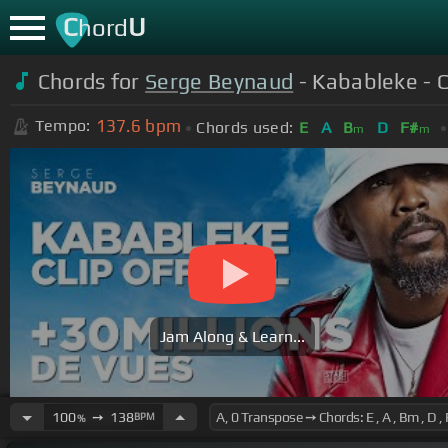
C
U
hord
Chords for
Serge Beynaud
- Kabableke - Cl
137.6
bpm
Tempo:
Chords used:
E
A
B
D
F#
m
m
Jam Along & Learn...
100
➙
138
BPM
%