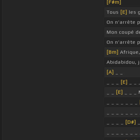
[F#m]
Tous
[E]
les 
On n'arrête 
Mon coupé dé
On n'arrête 
[Bm]
Afrique
Abidabidou, 
[A]
_ _
_ _ _
[E]
_ _ 
_ _
[E]
_ _ _ 
_ _ _ _ _ _ _
_ _ _ _ _ _ _ 
_ _ _ _
[D#]
_ _ _ _ _ _ _ 