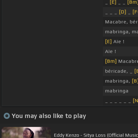
_
[E]
_ _
[Bm
_ _ _
[D]
_
[
Macabre, bér
mabringa, m
[E]
Aïe !
Aïe !
[Bm]
Macabr
béricade, _
[
mabringa,
[B
mabringa
_ _ _ _ _ _
[N
You may also like to play
Eddy Kenzo - Sitya Loss (Official Musi