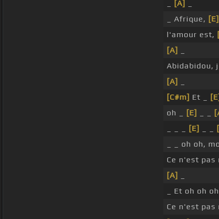
_
[A]
_
_ Afrique,
[E]
l'amour est,
[A]
_
Abidabidou, 
[A]
_
[C#m]
Et _
[E
oh _
[E]
_ _
[
_ _ _
[E]
_ _
_ _ oh oh, m
Ce n'est pas
[A]
_
_ Et oh oh o
Ce n'est pas