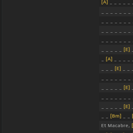
[A]
_ _ _ _ _ 
_ _ _ _ _ _ _ 
_ _ _ _ _ _ _ 
_ _ _ _ _ _ _ 
_ _ _ _ _ _ _ 
_ _ _ _ _
[E]
_
_
[A]
_ _ _ _ 
_ _ _
[E]
_ _ 
_ _ _ _ _ _ _ 
_ _ _ _ _
[E]
_ _ _ _ _ _ _ 
_ _ _ _ _
[E]
_
_ _
[Bm]
_ _
Et Macabre,