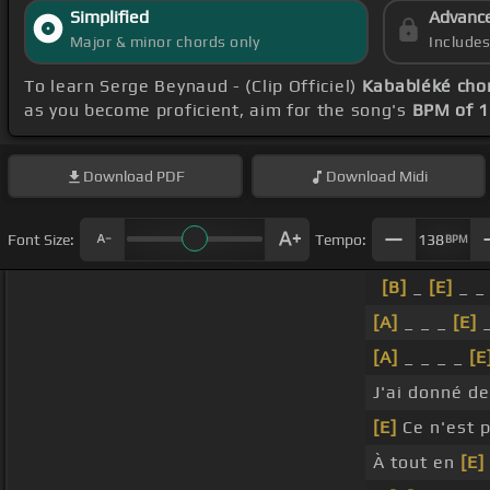
Simplified
Advanc
Major & minor chords only
Include
To learn Serge Beynaud - (Clip Officiel)
Kababléké cho
as you become proficient, aim for the song's
BPM of 
Download
PDF
Download
Midi
Font Size:
Tempo:
138
BPM
[B]
_
[E]
_ _
[A]
_ _ _
[E]
_
[A]
_ _ _ _
[E
J'ai donné d
[E]
Ce n'est p
À tout en
[E]