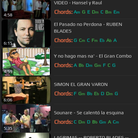
VIDEO - Hansel y Raul
Chords:
A
G
E
D
C
B
E
m
m
m
m
4:58
El Pasado no Perdona - RUBEN
BLADES
Chords:
G
C
C
F
E
A
A
m
m
b
b
6:15
Y no hago mas na' - El Gran Combo
Chords:
A
B
D
G
F
C
G
b
m
m
4:59
SIMON EL GRAN VARON
Chords:
F
G
B
E
D
D
G
m
b
b
m
6:06
Sounare - Se calentó la esquina
Chords:
C
D
D
B
G
A
C
m
b
m
m
5:35
LAGRIMAS -- ROBERTO BLADES --