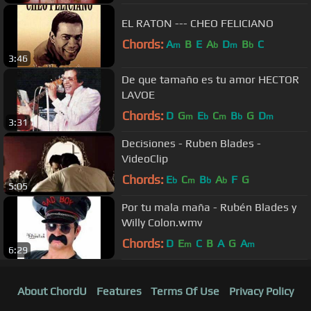
EL RATON --- CHEO FELICIANO
Chords:
A
B
E
A
D
B
C
m
b
m
b
3:46
De que tamaño es tu amor HECTOR
LAVOE
Chords:
D
G
E
C
B
G
D
m
b
m
b
m
3:31
Decisiones - Ruben Blades -
VideoClip
Chords:
E
C
B
A
F
G
b
m
b
b
5:05
Por tu mala maña - Rubén Blades y
Willy Colon.wmv
Chords:
D
E
C
B
A
G
A
m
m
6:29
About ChordU
Features
Terms Of Use
Privacy Policy