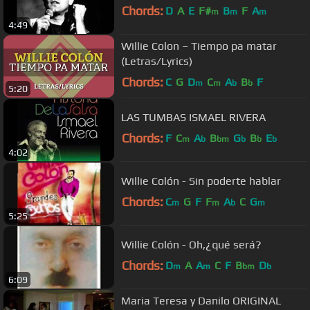
Chords:
D
A
E
F#
B
F
A
m
m
m
4:49
Willie Colon – Tiempo pa matar
(Letras/Lyrics)
Chords:
C
G
D
C
A
B
F
m
m
b
b
5:20
LAS TUMBAS ISMAEL RIVERA
Chords:
F
C
A
B
G
B
E
m
b
bm
b
b
b
4:02
Willie Colón - Sin poderte hablar
Chords:
C
G
F
F
A
C
G
m
m
b
m
5:25
Willie Colón - Oh,¿qué será?
Chords:
D
A
A
C
F
B
D
m
m
bm
b
6:09
Maria Teresa y Danilo ORIGINAL