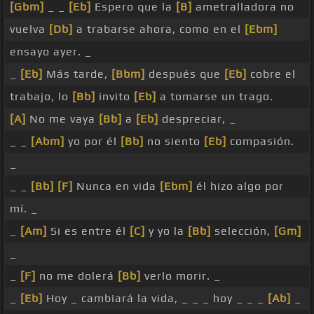
[Gbm]
_ _
[Eb]
Espero que la
[B]
ametralladora no
vuelva
[Db]
a trabarse ahora, como en el
[Ebm]
ensayo ayer. _
_
[Eb]
Más tarde,
[Bbm]
después que
[Eb]
cobre el
trabajo, lo
[Bb]
invito
[Eb]
a tomarse un trago.
[A]
No me vaya
[Bb]
a
[Eb]
despreciar, _
_ _
[Abm]
yo por él
[Bb]
no siento
[Eb]
compasión.
_
_ _
[Bb]
[F]
Nunca en vida
[Ebm]
él hizo algo por
mí. _
_
[Am]
Si es entre él
[C]
y yo la
[Bb]
selección,
[Gm]
_
_
[F]
no me dolerá
[Bb]
verlo morir. _
_
[Eb]
Hoy _ cambiará la vida, _ _ _ hoy _ _ _
[Ab]
_