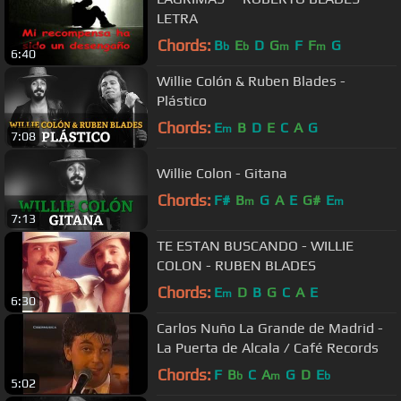
LETRA
Chords:
B
E
D
G
F
F
G
b
b
m
m
6:40
Willie Colón & Ruben Blades -
Plástico
Chords:
E
B
D
E
C
A
G
m
7:08
Willie Colon - Gitana
Chords:
F#
B
G
A
E
G#
E
m
m
7:13
TE ESTAN BUSCANDO - WILLIE
COLON - RUBEN BLADES
Chords:
E
D
B
G
C
A
E
m
6:30
Carlos Nuño La Grande de Madrid -
La Puerta de Alcala / Café Records
Chords:
F
B
C
A
G
D
E
b
m
b
5:02