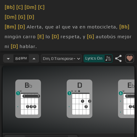
[Bb]
[C]
[Dm]
[C]
[Dm]
[G]
[D]
[Bm]
[D]
Alerta, que al que va en motocicleta,
[Bb]
ningún carro
[E]
lo
[D]
respeta, y
[G]
autobús mejor
ni
[D]
hablar.
llegue la hora,
[G]
si usted no se
[D]
descontrola,
Lyrics
On
84
BPM
no nos logrará prender.
concéntrese,
[Em]
es muy
[Am]
tarde para
[Dm]
B
D
E
b
b
echarse atrás.
1
1
6
[Gbm]
tiene que hacer,
[E]
cuando ya
[Em]
no hay
1
1
1
1
1
1
1
2
nada más que
[A]
hablar.
2
3
4
3
2
3