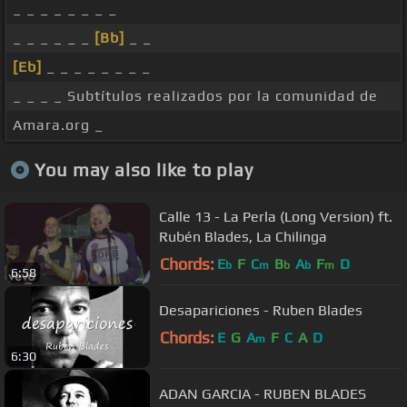
_ _ _ _ _ _ _ _
_ _ _ _ _ _
[Bb]
_ _
[Eb]
_ _ _ _ _ _ _ _
_ _ _ _ Subtítulos realizados por la comunidad de
Amara.org _
You may also like to play
Calle 13 - La Perla (Long Version) ft.
Rubén Blades, La Chilinga
Chords:
E
F
C
B
A
F
D
b
m
b
b
m
6:58
Desapariciones - Ruben Blades
Chords:
E
G
A
F
C
A
D
m
6:30
ADAN GARCIA - RUBEN BLADES