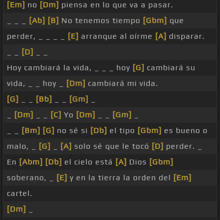
[Em]
no
[Dm]
piensa en lo que va a pasar.
_ _ _
[Ab]
[B]
No tenemos tiempo
[Gbm]
que
perder, _ _ _ _
[E]
arranque al oírme
[A]
disparar.
_ _
[D]
_ _
Hoy cambiará la vida, _ _ _ hoy
[G]
cambiará su
vida, _ _ hoy _
[Dm]
cambiará mi vida.
[G]
_ _
[Bb]
_ _
[Gm]
_
_
[Dm]
_ _
[C]
Yo
[Dm]
_ _
[Gm]
_
_ _
[Bm]
[G]
no sé si
[Db]
el tipo
[Gbm]
es bueno o
malo, _
[G]
_
[A]
solo sé que le tocó
[D]
perder. _
En
[Abm]
[Db]
el cielo está
[A]
Dios
[Gbm]
soberano, _
[E]
y en la tierra la orden del
[Em]
cartel.
[Dm]
_