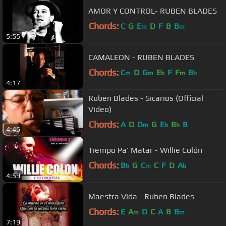
AMOR Y CONTROL- RUBEN BLADES
Chords:
C
G
E
D
F
B
B
m
m
5:55
CAMALEON - RUBEN BLADES
Chords:
C
D
G
E
F
F
B
m
m
b
m
b
4:17
Ruben Blades - Sicarios (Official
Video)
Chords:
A
D
D
G
E
B
B
m
b
b
4:46
Tiempo Pa' Matar - Willie Colón
Chords:
B
G
C
C
F
D
A
b
m
b
4:59
Maestra Vida - Ruben Blades
Chords:
E
A
D
C
A
B
B
m
m
7:19