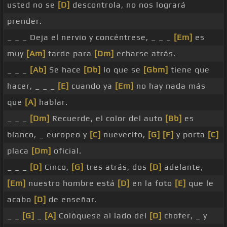
usted no se
[D]
descontrola, no nos logrará
prender.
_ _ _ Deja el nervio y concéntrese, _ _ _
[Em]
es
muy
[Am]
tarde para
[Dm]
echarse atrás.
_ _ _
[Ab]
Se hace
[Db]
lo que se
[Gbm]
tiene que
hacer, _ _ _
[E]
cuando ya
[Em]
no hay nada más
que
[A]
hablar.
_ _ _
[Dm]
Recuerde, el color del auto
[Bb]
es
blanco, _ europeo y
[C]
nuevecito,
[G]
[F]
y porta
[C]
placa
[Dm]
oficial.
_ _ _
[D]
Cinco,
[G]
tres atrás, dos
[D]
adelante,
[Em]
nuestro hombre está
[D]
en la foto
[E]
que le
acabo
[D]
de enseñar.
_ _
[G]
_
[A]
Colóquese al lado del
[D]
chofer, _ y