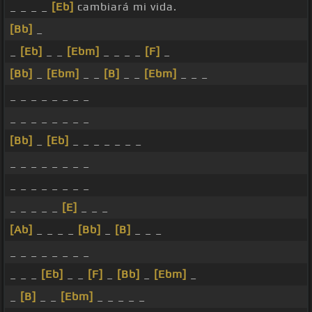
_ _ _ _
[Eb]
cambiará mi vida.
[Bb]
_
_
[Eb]
_ _
[Ebm]
_ _ _ _
[F]
_
[Bb]
_
[Ebm]
_ _
[B]
_ _
[Ebm]
_ _ _
_ _ _ _ _ _ _ _
_ _ _ _ _ _ _ _
[Bb]
_
[Eb]
_ _ _ _ _ _ _
_ _ _ _ _ _ _ _
_ _ _ _ _ _ _ _
_ _ _ _ _
[E]
_ _ _
[Ab]
_ _ _ _
[Bb]
_
[B]
_ _ _
_ _ _ _ _ _ _ _
_ _ _
[Eb]
_ _
[F]
_
[Bb]
_
[Ebm]
_
_
[B]
_ _
[Ebm]
_ _ _ _ _