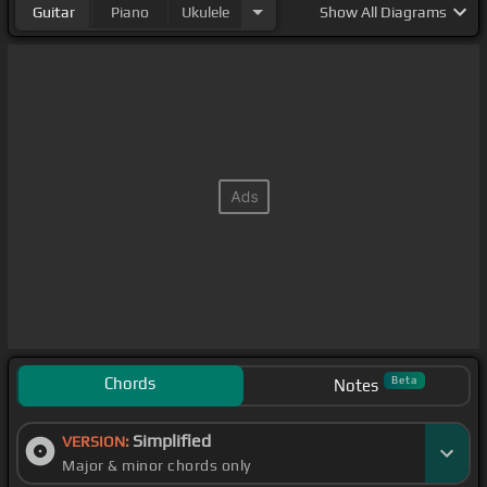
Guitar
Piano
Ukulele
Show
All Diagrams
Chords
Beta
Notes
Simplified
VERSION:
Major & minor chords only