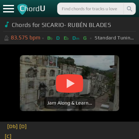
C
U
hord
Chords for SICARIO- RUBÉN BLADES
83.575
bpm
Standard Tuning (EADGBE)
B
D
E
D
G
b
b
m
Jam Along & Learn...
[Db]
[D]
[C]