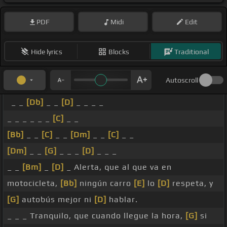
PDF
Midi
Edit
Hide lyrics
Blocks
Traditional
Autoscroll
_ _
[Db]
_ _
[D]
_ _ _ _
_ _ _ _ _ _
[C]
_ _
[Bb]
_ _
[C]
_ _
[Dm]
_ _
[C]
_ _
[Dm]
_ _
[G]
_ _ _
[D]
_ _ _
_ _
[Bm]
_
[D]
_ Alerta, que al que va en
motocicleta,
[Bb]
ningún carro
[E]
lo
[D]
respeta, y
[G]
autobús mejor ni
[D]
hablar.
_ _ _ Tranquilo, que cuando llegue la hora,
[G]
si