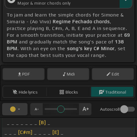
Major & minor chords only
To jam and learn the simple chords for Simone &
Simaria - (Ao Vivo)
Regime Fechado chords
,
practice playing B, C#m, A, B, E and A in sequence.
For a smooth transition, initiate your practice at
69
BPM
and gradually match the song's pace of
138
BPM
. With an eye on the
song's key C# Minor
, set
the capo that best suits your vocal range.
PDF
Midi
Edit
Hide lyrics
Blocks
Traditional
Autoscroll
_ _ _ _ _ _ _
[B]
_
_ _ _
[C#m]
_ _ _ _
[E]
_