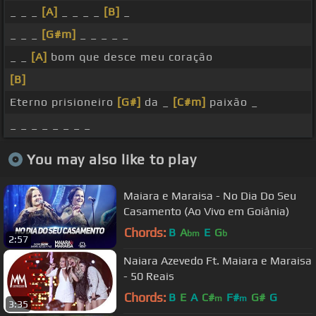
_ _ _
[A]
_ _ _ _
[B]
_
_ _ _
[G#m]
_ _ _ _ _
_ _
[A]
bom que desce meu coração
[B]
Eterno prisioneiro
[G#]
da _
[C#m]
paixão _
_ _ _ _ _ _ _ _
You may also like to play
Maiara e Maraisa - No Dia Do Seu
Casamento (Ao Vivo em Goiânia)
Chords:
B
A
E
G
bm
b
2:57
Naiara Azevedo Ft. Maiara e Maraisa
- 50 Reais
Chords:
B
E
A
C#
F#
G#
G
m
m
3:35