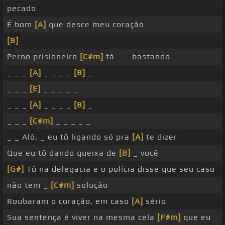
pecado
É bom
[A]
que desce meu coração
[B]
Perno prisioneiro
[C#m]
tá _ _ bastando
_ _ _
[A]
_ _ _ _
[B]
_
_ _ _
[E]
_ _ _ _ _
_ _ _
[A]
_ _ _ _
[B]
_
_ _ _
[C#m]
_ _ _ _ _
_ _ Alô, _ eu tô ligando só pra
[A]
te dizer
Que eu tô dando queixa de
[B]
_ você
[G#]
Tô na delegacia e o polícia disse que seu caso
não tem _
[C#m]
solução
Roubaram o coração, em caso
[A]
sério
Sua sentença é viver na mesma cela
[F#m]
que eu