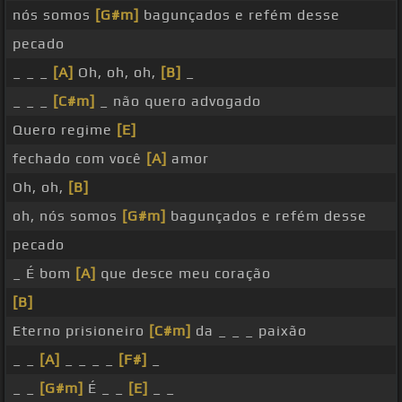
nós somos
[G#m]
bagunçados e refém desse
pecado
_ _ _
[A]
Oh, oh, oh,
[B]
_
_ _ _
[C#m]
_ não quero advogado
Quero regime
[E]
fechado com você
[A]
amor
Oh, oh,
[B]
oh, nós somos
[G#m]
bagunçados e refém desse
pecado
_ É bom
[A]
que desce meu coração
[B]
Eterno prisioneiro
[C#m]
da _ _ _ paixão
_ _
[A]
_ _ _ _
[F#]
_
_ _
[G#m]
É _ _
[E]
_ _