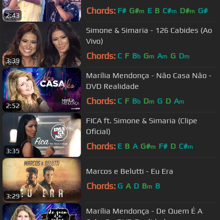
Chords:
F#
G#
E
B
C#
D#
G#
m
m
m
2:43
Simone & Simaria - 126 Cabides (Ao
Vivo)
Chords:
C
F
B
G
A
G
D
b
m
m
m
3:39
Marília Mendonça - Não Casa Não -
DVD Realidade
Chords:
C
F
B
D
G
D
A
b
m
m
2:52
FICA ft. Simone & Simaria (Clipe
Oficial)
Chords:
E
B
A
G#
F#
D
C#
m
m
3:35
Marcos e Belutti - Eu Era
Chords:
G
A
D
B
B
m
3:29
Marília Mendonça - De Quem É A