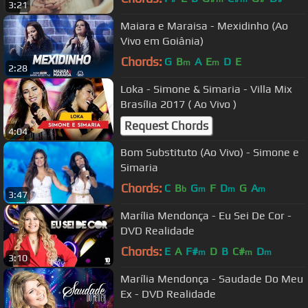
3:21
Maiara e Maraisa - Mexidinho (Ao
Vivo em Goiânia)
Chords:
G
B
A
E
D
E
m
m
2:28
Loka - Simone & Simaria - Villa Mix
Brasília 2017 ( Ao Vivo )
Request Chords
4:04
Bom Substituto (Ao Vivo) - Simone e
Simaria
Chords:
C
B
G
F
D
G
A
b
m
m
m
3:47
Marília Mendonça - Eu Sei De Cor -
DVD Realidade
Chords:
E
A
F#
D
B
C#
D
m
m
m
3:10
Marília Mendonça - Saudade Do Meu
Ex - DVD Realidade