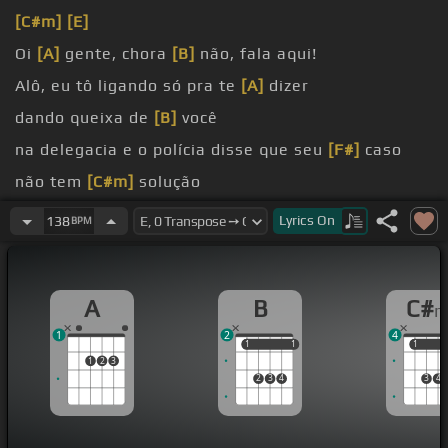
[C#m]
[E]
Oi
[A]
gente, chora
[B]
não, fala aqui!
Alô, eu tô ligando só pra te
[A]
dizer
dando queixa de
[B]
você
na delegacia e o polícia disse que seu
[F#]
caso
não tem
[C#m]
solução
em caso
[A]
sério
Lyrics
On
138
BPM
viver na mesma cela
[F#m]
que eu
A
B
C#
1
2
4
1
1
1
1
1
1
1
2
3
2
3
4
3
4