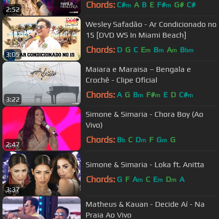
Chords:
C#
A
B
E
F#
G#
C#
m
m
2:52
Wesley Safadão - Ar Condicionado no
15 [DVD WS In Miami Beach]
Chords:
D
G
C
E
B
A
B
m
m
m
bm
3:05
Maiara e Maraisa – Bengala e
Crochê - Clipe Oficial
Chords:
A
G
B
F#
E
D
C#
m
m
m
3:22
Simone & Simaria - Chora Boy (Ao
Vivo)
Chords:
B
C
D
F
G
G
b
m
m
2:47
Simone & Simaria - Loka ft. Anitta
Chords:
G
F
A
C
E
D
A
m
m
m
3:37
Matheus & Kauan - Decide Aí - Na
Praia Ao Vivo