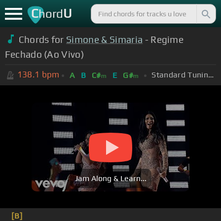
C
U
hord
Chords for
Simone & Simaria
- Regime
Fechado (Ao Vivo)
138.1
bpm
Standard Tuning (EADGBE)
A
B
C#
E
G#
m
m
Jam Along & Learn...
[B]