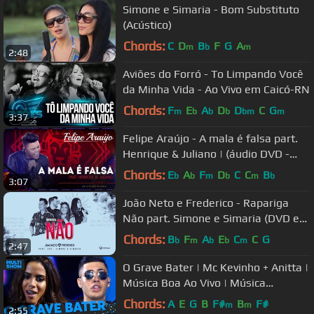
Simone e Simaria - Bom Substituto
(Acústico)
Chords:
C
D
B
F
G
A
m
b
m
2:48
Aviões do Forró - To Limpando Você
da Minha Vida - Ao Vivo em Caicó-RN
Chords:
F
E
A
D
D
C
G
m
b
b
b
bm
m
3:37
Felipe Araújo - A mala é falsa part.
Henrique & Juliano | (áudio DVD -
1dois3)
Chords:
E
A
F
D
C
C
B
b
b
m
b
m
b
3:07
João Neto e Frederico - Rapariga
Não part. Simone e Simaria (DVD em
Sintonia)
Chords:
B
F
A
E
C
C
G
b
m
b
b
m
2:47
O Grave Bater | Mc Kevinho + Anitta |
Música Boa Ao Vivo | Música
Multishow
Chords:
A
E
G
B
F#
B
F#
m
m
2:55