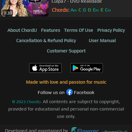
Culpa? - DVD Realidade
Chords:
A
C
G
D
E
E
C
m
m
m
3:30
About ChordU
Features
Terms Of Use
Privacy Policy
Cancellation & Refund Policy
User Manual
Customer Support
Made with love and passion for music
Follow us on
Facebook
All contents are subject to copyright,
©
2023
ChordU.
provided for educational and personal non-commercial
use only.
Developed and maintained by
—
Powered by AI