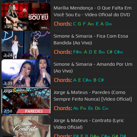
Marília Mendonça - O Que Falta Em
Você Sou Eu - Vídeo Oficial do DVD
Chords:
C
G
F
A
E
A
D
m
m
3:25
Simone & Simaria - Fica Com Essa
Bandida (Ao Vivo)
Chords:
F#
A
D
E
B
C#
C#
m
m
m
3:24
Simone & Simaria - Amando Por Um
(Ao Vivo)
Chords:
A
E
C#
B
C#
m
3:39
Jorge & Mateus - Paredes (Como
Sempre Feito Nunca) [Vídeo Oficial]
Chords:
A
F
E
D
C
b
m
b
b
m
2:58
Jorge & Mateus - Contrato (Lyric
Vídeo Oficial)
Chords:
F#
E
B
G#
C#
G#
D#
m
m