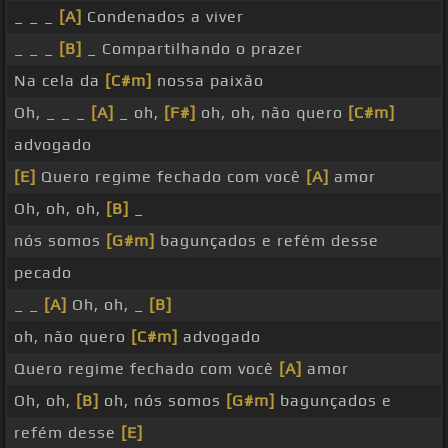
_ _ _
[A]
Condenados a viver
_ _ _
[B]
_ Compartilhando o prazer
Na cela da
[C#m]
nossa paixão
Oh, _ _ _
[A]
_ oh,
[F#]
oh, oh, não quero
[C#m]
advogado
[E]
Quero regime fechado com você
[A]
amor
Oh, oh, oh,
[B]
_
nós somos
[G#m]
bagunçados e refém desse
pecado
_ _
[A]
Oh, oh, _
[B]
oh, não quero
[C#m]
advogado
Quero regime fechado com você
[A]
amor
Oh, oh,
[B]
oh, nós somos
[G#m]
bagunçados e
refém desse
[E]