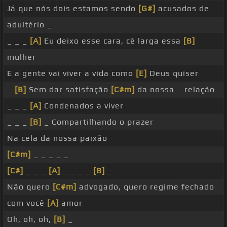
Já que nós dois estamos sendo
[G#]
acusados de
adultério _
_ _ _
[A]
Eu deixo esse cara, cê larga essa
[B]
mulher
E a gente vai viver a vida como
[E]
Deus quiser
_
[B]
Sem dar satisfação
[C#m]
da nossa _ relação
_ _ _
[A]
Condenados a viver
_ _ _
[B]
_ Compartilhando o prazer
Na cela da nossa paixão
[C#m]
_ _ _ _ _
[C#]
_ _ _
[A]
_ _ _ _
[B]
_
Não quero
[C#m]
advogado, quero regime fechado
com você
[A]
amor
Oh, oh, oh,
[B]
_