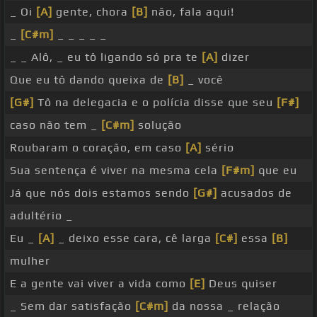
_ Oi
[A]
gente, chora
[B]
não, fala aqui!
_
[C#m]
_ _ _ _ _
_ _ Alô, _ eu tô ligando só pra te
[A]
dizer
Que eu tô dando queixa de
[B]
_ você
[G#]
Tô na delegacia e o polícia disse que seu
[F#]
caso não tem _
[C#m]
solução
Roubaram o coração, em caso
[A]
sério
Sua sentença é viver na mesma cela
[F#m]
que eu
Já que nós dois estamos sendo
[G#]
acusados de
adultério _
Eu _
[A]
_ deixo esse cara, cê larga
[C#]
essa
[B]
mulher
E a gente vai viver a vida como
[E]
Deus quiser
_ Sem dar satisfação
[C#m]
da nossa _ relação