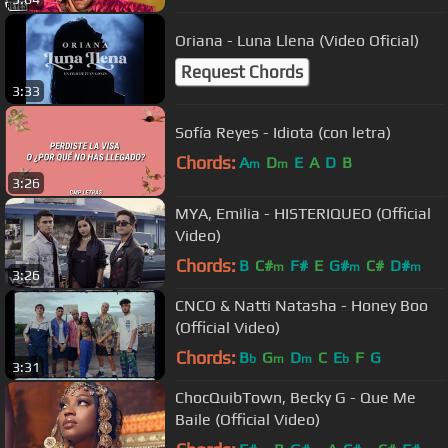
Oriana - Luna Llena (Video Oficial)
Request Chords
3:33
Sofía Reyes - Idiota (con letra)
Chords:
A
D
E
A
D
B
m
m
3:26
MYA, Emilia - HISTERIQUEO (Official
Video)
Chords:
B
C#
F#
E
G#
C#
D#
m
m
m
3:26
CNCO & Natti Natasha - Honey Boo
(Official Video)
Chords:
B
G
D
C
E
F
G
b
m
m
b
3:31
ChocQuibTown, Becky G - Que Me
Baile (Official Video)