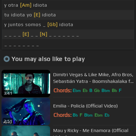
y otra
[Am]
idiota
tu idiota yo
[E]
idiota
y juntos somos _
[Gb]
idiota
_ _ _ _
[E]
_ _
[N]
_ _ _ _ _ _ _
_ _ _ _ _ _ _ _
You may also like to play
Dimitri Vegas & Like Mike, Afro Bros,
Sebastián Yatra - Boomshakalaka ft.
Camilo, Emilia
Chords:
E
E
B
G
B
B
F
bm
b
b
bm
b
3:41
Emilia - Policía (Official Video)
Chords:
B
F
B
E
E
b
bm
bm
b
2:51
Mau y Ricky - Me Enamora (Official