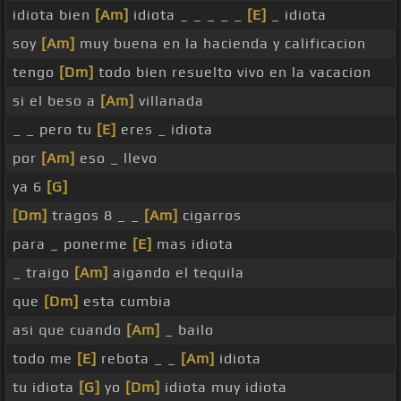
idiota bien
[Am]
idiota _ _ _ _ _
[E]
_ idiota
soy
[Am]
muy buena en la hacienda y calificacion
tengo
[Dm]
todo bien resuelto vivo en la vacacion
si el beso a
[Am]
villanada
_ _ pero tu
[E]
eres _ idiota
por
[Am]
eso _ llevo
ya 6
[G]
[Dm]
tragos 8 _ _
[Am]
cigarros
para _ ponerme
[E]
mas idiota
_ traigo
[Am]
aigando el tequila
que
[Dm]
esta cumbia
asi que cuando
[Am]
_ bailo
todo me
[E]
rebota _ _
[Am]
idiota
tu idiota
[G]
yo
[Dm]
idiota muy idiota