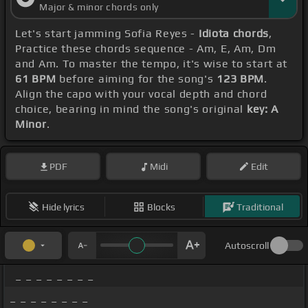
Major & minor chords only
Let's start jamming Sofia Reyes -
Idiota chords
,
Practice these chords sequence - Am, E, Am, Dm
and Am. To master the tempo, it's wise to start at
61 BPM
before aiming for the song's
123 BPM
.
Align the capo with your vocal depth and chord
choice, bearing in mind the song's original
key: A
Minor
.
PDF
Midi
Edit
Hide lyrics
Blocks
Traditional
Autoscroll
_ _ _ _ _ _ _ _
_ _ _ _ _ _ _ _