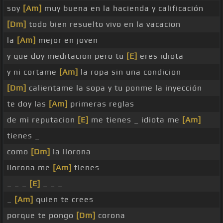
soy
[Am]
muy buena en la hacienda y calificación
[Dm]
todo bien resuelto vivo en la vacacion
la
[Am]
mejor en joven
y que doy meditacion pero tu
[E]
eres idiota
y ni cortame
[Am]
la ropa sin una condicion
[Dm]
calientame la sopa y tu ponme la inyección
te doy las
[Am]
primeras reglas
de mi reputacion
[E]
me tienes _ idiota me
[Am]
tienes _
como
[Dm]
la llorona
llorona me
[Am]
tienes
_ _ _
[E]
_ _ _
_
[Am]
quien te crees
porque te pongo
[Dm]
corona