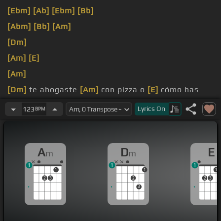
[Ebm]
[Ab]
[Ebm]
[Bb]
[Abm]
[Bb]
[Am]
[Dm]
[Am]
[E]
[Am]
[Dm]
te ahogaste
[Am]
con pizza o
[E]
cómo has
estado de nuevo
[Am]
en Ibiza se
[Dm]
te cortó la
Lyrics
On
123
BPM
luz
[Am]
perdiste
has llegado
[Am]
siempre consigo lo que quiero
A
D
E
m
m
cuando quiero pero
[Dm]
no me notas
1
1
1
1
1
1
2
3
2
2
3
3