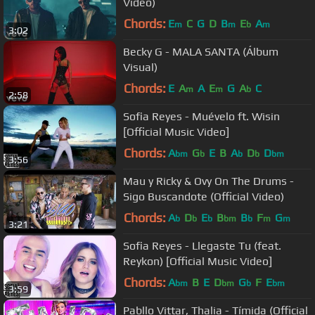
Video)
Chords:
E
C
G
D
B
E
A
m
m
b
m
3:02
Becky G - MALA SANTA (Álbum
Visual)
Chords:
E
A
A
E
G
A
C
m
m
b
2:58
Sofia Reyes - Muévelo ft. Wisin
[Official Music Video]
Chords:
A
G
E
B
A
D
D
bm
b
b
b
bm
3:56
Mau y Ricky & Ovy On The Drums -
Sigo Buscandote (Official Video)
Chords:
A
D
E
B
B
F
G
b
b
b
bm
b
m
m
3:21
Sofia Reyes - Llegaste Tu (feat.
Reykon) [Official Music Video]
Chords:
A
B
E
D
G
F
E
bm
bm
b
bm
3:59
Pabllo Vittar, Thalia - Tímida (Official