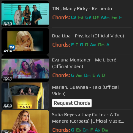
TINI, Mau y Ricky - Recuerdo
Chords:
C#
F#
G#
D#
A#
F
F
m
m
3:30
Dua Lipa - Physical (Official Video)
Chords:
F
C
G
D
A
D
A
m
m
4:04
Evaluna Montaner - Me Liberé
(Official Video)
Chords:
G
A
D
E
A
D
m
m
4:44
Mariah, Guaynaa - Taxi (Official
Video)
Request Chords
3:06
Sofia Reyes x Jhay Cortez - A Tu
Manera (Corbata) [Official Music
Video]
Chords:
G
E
C
F
A
D
b
m
b
m
3:04