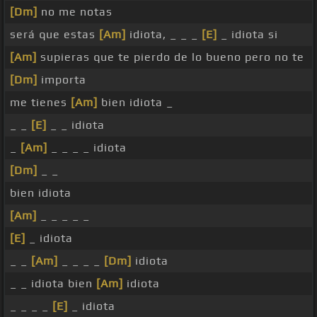
[Dm]
no me notas
será que estas
[Am]
idiota, _ _ _
[E]
_ idiota si
[Am]
supieras que te pierdo de lo bueno pero no te
[Dm]
importa
me tienes
[Am]
bien idiota _
_ _
[E]
_ _ idiota
_
[Am]
_ _ _ _ idiota
[Dm]
_ _
bien idiota
[Am]
_ _ _ _ _
[E]
_ idiota
_ _
[Am]
_ _ _ _
[Dm]
idiota
_ _ idiota bien
[Am]
idiota
_ _ _ _
[E]
_ idiota