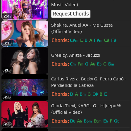
Music Video)
Request Chords
2:47
Shakira, Anuel AA - Me Gusta
(Official Video)
Chords:
C#
E
B
A
F#
C#
F#
m
m
3:13
Greeicy, Anitta - Jacuzzi
Chords:
C
F
G
A
E
C
G
m
m
b
b
m
3:05
Carlos Rivera, Becky G, Pedro Capó -
Perdiendo la Cabeza
Chords:
D
A
B
G
C#
B
E
m
3:31
Gloria Trevi, KAROL G - Hijoepu*#
(Official Video)
Chords:
D
A
B
E
E
F
G
b
b
bm
bm
b
b
3:39