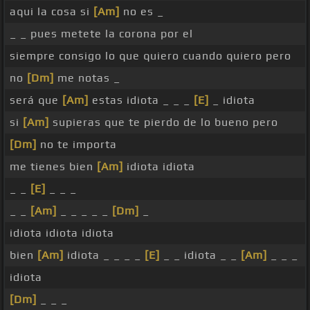
aqui la cosa si
[Am]
no es _
_ _ pues metete la corona por el
siempre consigo lo que quiero cuando quiero pero
no
[Dm]
me notas _
será que
[Am]
estas idiota _ _ _
[E]
_ idiota
si
[Am]
supieras que te pierdo de lo bueno pero
[Dm]
no te importa
me tienes bien
[Am]
idiota idiota
_ _
[E]
_ _ _
_ _
[Am]
_ _ _ _ _
[Dm]
_
idiota idiota idiota
bien
[Am]
idiota _ _ _ _
[E]
_ _ idiota _ _
[Am]
_ _ _
idiota
[Dm]
_ _ _