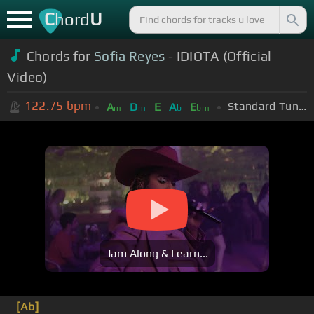
C
U
hord
Chords for
Sofia Reyes
- IDIOTA (Official
Video)
122.75
bpm
Standard Tuning (EADGBE)
A
D
E
A
E
m
m
b
bm
Jam Along & Learn...
[Ab]