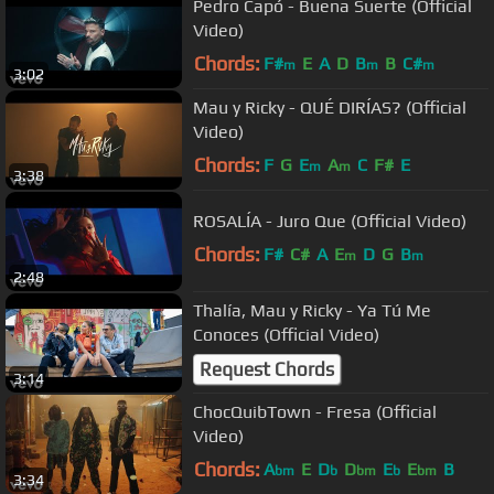
Pedro Capó - Buena Suerte (Official
Video)
Chords:
F#
E
A
D
B
B
C#
m
m
m
3:02
Mau y Ricky - QUÉ DIRÍAS? (Official
Video)
Chords:
F
G
E
A
C
F#
E
m
m
3:38
ROSALÍA - Juro Que (Official Video)
Chords:
F#
C#
A
E
D
G
B
m
m
2:48
Thalía, Mau y Ricky - Ya Tú Me
Conoces (Official Video)
Request Chords
3:14
ChocQuibTown - Fresa (Official
Video)
Chords:
A
E
D
D
E
E
B
bm
b
bm
b
bm
3:34